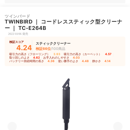
ツインバード
TWINBIRD
｜
コードレススティック型クリーナ
ー
｜
TC-E264B
2022/10/06 発売
検証スコア
スティッククリーナー
4.24
検証66位
/100商品
吸引力の高さ（フローリング）
3.93
｜
吸引力の高さ（カーペット）
4.57
｜
取り回しのよさ
4.62
｜
お手入れのしやすさ
4.03
｜
バッテリー持続時間の長さ
4.36
｜
使い勝手のよさ
4.48
｜
静かさ
4.14