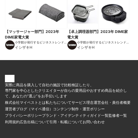
【マッサージャー部門】2023年
【卓上調理器部門】2023年 DIME家
DIME家電大賞
電大賞
小学館が発行するビジネストレンドマ
小学館が発行するビジネストレンドマ
ガジン
イシザキH
ガジン
イシザキH
実際に商品を購入して自社の施設で比較検証したり、
専門家を中心としたクリエイターが自らの愛用品やおすすめ商品を紹介し
て、あなたの“選ぶ”をお手伝いします
株式会社マイベストとは
私たちについて
サービス理念
運営会社・責任者概要
運営者ブログ（マイベ通信）
コンテンツ制作・運営ポリシー
プライバシーポリシー
ブランド・アイデンティティ
ガイド一覧
監修者一覧
利用規約
広告出稿について
引用・転載について
お問い合わせ