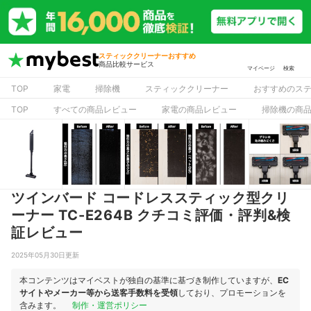
スティッククリーナーおすすめ
商品比較サービス
マイページ
検索
TOP
家電
掃除機
スティッククリーナー
おすすめのス
TOP
すべての商品レビュー
家電の商品レビュー
掃除機の商
ツインバード コードレススティック型クリ
ーナー TC-E264B クチコミ評価・評判&検
証レビュー
2025年05月30日更新
本コンテンツはマイベストが独自の基準に基づき制作していますが、
EC
サイトやメーカー等から送客手数料を受領
しており、プロモーションを
含みます。
制作・運営ポリシー