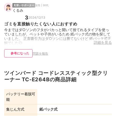
見習いサポーター
女性 | 30代
くるみ
3
2024/12/13
ゴミを直接触りたくない人におすすめ
今まではダ○ソンのフタがパカっと開いて捨てれるタイプを使っ
ていましたが、ペットや子供がいるため 紙パック式の物を探して
いました。 正直吸引力はダ○ソンには勝てないけど 紙パック式正
詳細を見る
解でした◎
参考になった
問題を報告
ツインバード コードレススティック型クリ
ーナー TC-E264Bの商品詳細
バッテリー着脱可
能
集じん方式
紙パック式