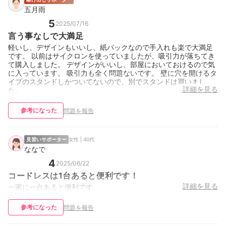
五月雨
5
2025/07/16
言う事なしで大満足
軽いし、デザインもいいし、紙パックなので手入れも楽で大満足
です。 以前はサイクロンを使っていましたが、吸引力が落ちてき
て購入しました。 デザインがいいし、部屋においておけるので気
に入っています。 吸引力も全く問題ないです。 壁に穴を開けるタ
イプのスタンドしかついてないので、別でスタンドは買いまし
詳細を見る
た。
参考になった
問題を報告
見習いサポーター
女性 | 40代
ななで
4
2025/06/22
コードレスは1台あると便利です！
詳細を見る
一家に一台あると便利です。
参考になった
問題を報告