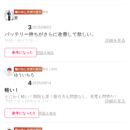
駆け出しサポーター
男性
麦
3
2025/08/02
バッテリー持ちがさらに改善して欲しい。
詳細を見る
気軽に使えて安い
参考になった
問題を報告
駆け出しサポーター
男性 | 40代
ゆういちろ
4
2025/08/14
軽い！
とにかく軽い！階段も楽！吸引力も問題なし。充電も問題なし。
詳細を見る
戸建て丸々掃除できます！
参考になった
2
問題を報告
駆け出しサポーター