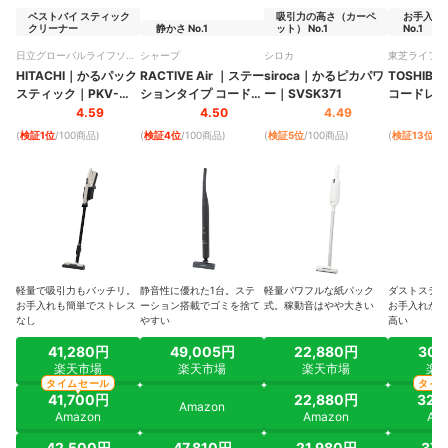
ベストバイ スティック
吸引力の高さ（カーペ
お手入れ
クリーナー
静かさ No.1
ット） No.1
No.1
日立グローバルライフソリ
シャープ
シロカ
東芝ライフス
ューションズ
HITACHI
｜
かるパック
RACTIVE Air
｜
ステー
siroca
｜
かるピカパワ
TOSHIBA
スティック
｜
PKV-
ションタイプ コードレ
ー
｜
SVSK371
コードレス
BK3P-C
ススティック掃除機
｜
｜
VC-SL1
4.59
4.50
4.49
EC-XR2
(
検証1位
/100商品
)
(
検証4位
/100商品
)
(
検証5位
/100商品
)
(
検証13位
/1
軽量で吸引力もバッチリ。
静音性に優れた1台。ステ
軽量パワフルな紙パック
ダストステー
お手入れも簡単でストレス
ーション搭載でゴミを捨て
式。稼動音はやや大きい
お手入れがラ
なし
やすい
高い
41,280円
49,005円
22,880円
30,
楽天市場
楽天市場
楽天市場
楽
タイムセール
タイ
41,700円
22,880円
32,
Amazon
Amazon
Amazon
Am
42,500円
47,810円
21,980円
37,