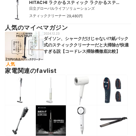
HITACHI ラクかるスティック ラクかるスティ
ック
日立グローバルライフソリューションズ
|
スティッククリーナー
29,480円
人気のマイべマガジン
2024.12.23
ダイソン、シャークだけじゃない!?紙パック
式のスティッククリーナーだと大掃除が快適
すぎる説【コードレス掃除機徹底比較】
人気
家電関連のfavlist