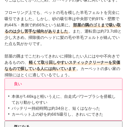
フローリング上でも、ペットの毛を模した羊毛フェルトを完全に
吸引できました。しかし、砂の吸引率は中央部で約91%・壁際で
約44%・奥側で約66%という結果に。
部屋の隅のゴミまで吸い取
るのは少し苦手な傾向がありました
。また、運転音は約73.7dBと
少し大きめ。掃除後のヘッドに髪の毛や羊毛フェルトが絡んでい
た点も気がかりです。
部屋の隅までこだわってきれいに掃除したい人にはやや不向きで
あるものの、
軽くて取り回しやすいスティッククリーナーを安価
なもので探している人には向いています
。カーペットの多い家の
掃除にはとくに適しているでしょう。
良い
本体が1.46kgと軽いうえに、自走式パワーブラシを搭載し
ており動かしやすい
バッテリー持続時間は約34分と、短くはなかった
カーペット上の砂を約66%吸引し、きれいにできた
気になる