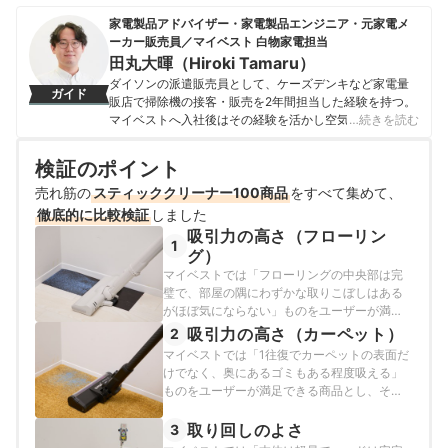
家電製品アドバイザー・家電製品エンジニア・元家電メ
ーカー販売員／マイベスト 白物家電担当
田丸大暉（Hiroki Tamaru）
ダイソンの派遣販売員として、ケーズデンキなど家電量
ガイド
販店で掃除機の接客・販売を2年間担当した経験を持つ。
マイベストへ入社後はその経験を活かし空気清浄機・除
…続きを読む
湿機・オイルヒーター・スティッククリーナーなど季節
家電・空調家電や掃除機をはじめ白物家電全般を専門に
検証のポイント
ガイドを担当し、日立やシャープ、パナソニックなどの
売れ筋の
スティッククリーナー100商品
総合家電メーカーから、ダイニチ工業・Sharkなどの専門
をすべて集めて、
メーカーまで、150以上の家電製品を比較検証してきた。
徹底的に比較検証
しました
毎日使う家電製品だからこそ、本当によい商品を誰もが
吸引力の高さ（フローリン
1
簡単に選べるように、性能はもちろん省エネ性能やお手
グ）
入れのしやすさまでひとつひとつ丁寧に確認しながらコ
マイベストでは「フローリングの中央部は完
ンテンツ制作を行う。
璧で、部屋の隅にわずかな取りこぼしはある
田丸大暉（Hiroki Tamaru）のプロフィール
がほぼ気にならない」ものをユーザーが満足
できる商品とし、以下のそれぞれの項目のス
吸引力の高さ（カーペット）
2
コアの加重平均でおすすめ度をスコア化しま
マイベストでは「1往復でカーペットの表面だ
した。
けでなく、奥にあるゴミもある程度吸える」
ものをユーザーが満足できる商品とし、その
基準をカーペットで吸い込めたゴミの量が
60%以上と定めて以下の方法で検証を行いま
取り回しのよさ
3
した。