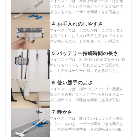
マイベストでは「本体は軽量でヘッドは安定
しており、ストレスを感じることなく操作で
きる」ものをユーザーが満足できる商品と
し、以下のそれぞれの方法のスコアの加重平
均でおすすめ度をスコア化しました。
お手入れのしやすさ
4
マイベストでは「ホコリが舞うことなくゴミ
を捨てられ、お手入れ箇所も少なめでストレ
スが抑えられる」ものをユーザーが満足でき
る商品とし、以下の方法で検証を行いまし
た。
バッテリー持続時間の長さ
5
マイベストでは「2LDK程度の部屋を一度に掃
除してもバッテリー切れを起こす心配がな
い」ものをユーザーが満足できる商品とし、
その基準をバッテリーの持続時間が40分以上
と定めて以下の方法で検証を行いました。
使い勝手のよさ
6
マイベストでは「掃除中にバッテリー残量を
気にする必要がなくどこでもある程度スムー
ズに掃除でき、掃除後も簡単に充電が可能」
なものをユーザーが満足できる商品とし、以
下の方法で検証を行いました。
静かさ
7
マイベストでは「離れていればうるさく感じ
にくい」ものをユーザーが満足できる商品と
し、その基準を標準モードの運転音が70dB以
下と定めて以下の方法で検証を行いました。