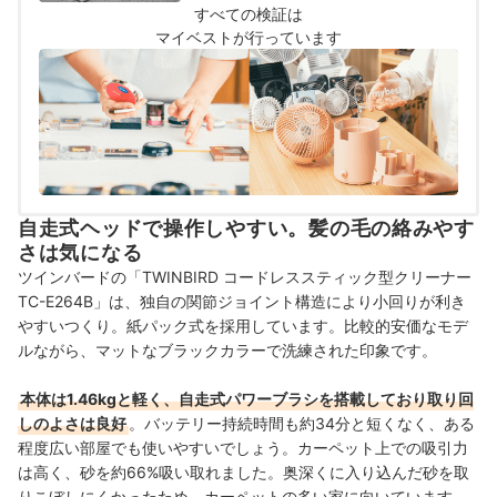
すべての検証は
マイベストが行っています
自走式ヘッドで操作しやすい。髪の毛の絡みやす
さは気になる
ツインバードの「TWINBIRD コードレススティック型クリーナー
TC-E264B」は、独自の関節ジョイント構造により小回りが利き
やすいつくり。紙パック式を採用しています。比較的安価なモデ
ルながら、マットなブラックカラーで洗練された印象です。
本体は1.46kgと軽く、自走式パワーブラシを搭載しており取り回
しのよさは良好
。バッテリー持続時間も約34分と短くなく、ある
程度広い部屋でも使いやすいでしょう。カーペット上での吸引力
は高く、砂を約66%吸い取れました。奥深くに入り込んだ砂を取
りこぼしにくかったため、カーペットの多い家に向いています。