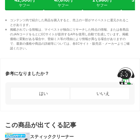
ヤフー
ヤフー
ヤフー
ヤ
コンテンツ内で紹介した商品を購入すると、売上の一部がマイベストに還元されるこ
とがあります。
掲載されている情報は、マイベストが独自にリサーチした時点の情報、または各商品
のJANコードをもとにECサイトが提供するAPIを使用し自動で生成しています。掲載
価格に変動がある場合や、登録ミス等の理由により情報が異なる場合がありますの
で、最新の価格や商品の詳細等については、各ECサイト・販売店・メーカーよりご確
認ください。
参考になりましたか？
はい
いいえ
この商品が出てくる記事
スティッククリーナー