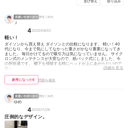
並び替え
絞り込み
見習いサポーター
男性 | 40代
Ｊ
4
2025/08/02
軽い！
ダイソンから買え替え ダイソンとの比較になります。 軽い！40
代になり、今まで気にしてなかった重さがかなり重要になってき
ました。 毎日かけてるので吸引力は気になっていません。 サイク
ロン式のメンテナンスが大変なので、紙パック式にしました、今
の所快適です。 棚下を掃除する時にヘッドが上にあがらないので
詳細を見る
良い
参考になった
6
問題を報告
見習いサポーター
男性 | 30代
ゆめ
4
2025/11/26
圧倒的なデザイン。