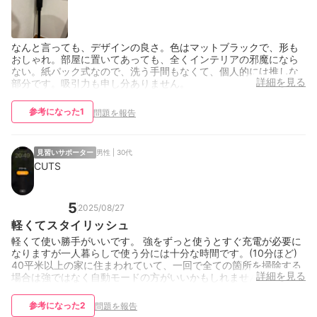
なんと言っても、デザインの良さ。色はマットブラックで、形も
おしゃれ。部屋に置いてあっても、全くインテリアの邪魔になら
ない。紙パック式なので、洗う手間もなくて、個人的には推しな
詳細を見る
部分です。吸引力も申し分ありません。
参考になった
1
問題を報告
見習いサポーター
男性 | 30代
CUTS
5
2025/08/27
軽くてスタイリッシュ
軽くて使い勝手がいいです。 強をずっと使うとすぐ充電が必要に
なりますが一人暮らしで使う分には十分な時間です。(10分ほど)
40平米以上の家に住まわれていて、一回で全ての箇所を掃除する
詳細を見る
場合は強ではなく自動モードの方がいいかもしれません。
参考になった
2
問題を報告