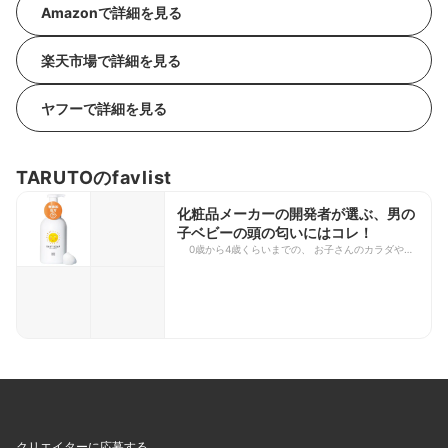
Amazonで詳細を見る
楽天市場で詳細を見る
ヤフーで詳細を見る
TARUTOのfavlist
化粧品メーカーの開発者が選ぶ、男の
子ベビーの頭の匂いにはコレ！
0歳から4歳くらいまでの、 お子さんのカラダや髪
ってみなさん何で洗ってますか？ 実はベビーソー
プだったら何でも良いってわけではないんです。
その理由として、 赤ちゃん用のソープにはさまざ
まな商品があり、 泡立てる成分（界面活性剤）が
強すぎる商品も世の中には沢山あります。 それ
に、石鹸由来の成分とかはアルカリ性だったりし
て、 皮脂をしっかりとってしまう商品もありま
す。 私が思うに、皮脂を取りすぎると頭や体が赤
ちゃんもくさ息がしています。 なので、こちらの
無添加（100%自然由来）でありながら、弱酸性で
赤ちゃんのお肌にあった成分だけでつくられてる。
これで洗ってあげると、驚くほどニオイがなくなっ
たんです！ 私のお友達もみんな言ってるので、間
クリエイターに応募する