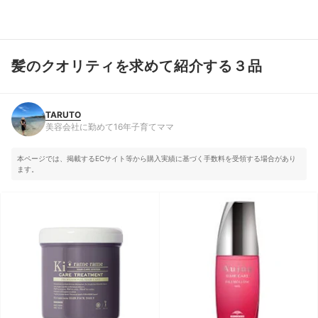
髪のクオリティを求めて紹介する３品
TARUTO
美容会社に勤めて16年子育てママ
TARUTO
美容会社に勤めて16年子育てママ
本ページでは、掲載するECサイト等から購入実績に基づく手数料を受領する場合があり
ます。