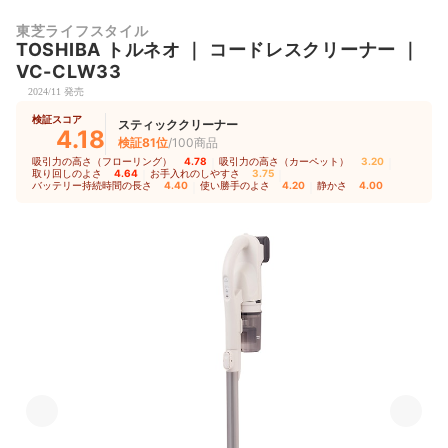
東芝ライフスタイル
TOSHIBA
トルネオ
｜
コードレスクリーナー
｜
VC-CLW33
2024/11 発売
検証スコア
スティッククリーナー
4.18
検証81位
/100商品
吸引力の高さ（フローリング）
4.78
｜
吸引力の高さ（カーペット）
3.20
｜
取り回しのよさ
4.64
｜
お手入れのしやすさ
3.75
｜
バッテリー持続時間の長さ
4.40
｜
使い勝手のよさ
4.20
｜
静かさ
4.00