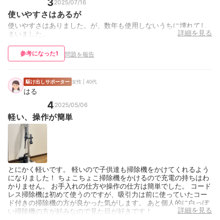
3
2025/07/16
使いやすさはあるが
使いやすさはありました。が、数年も使用しないうちに壊れてし
詳細を見る
まいました。
参考になった
1
問題を報告
駆け出しサポーター
女性 | 40代
はる
4
2025/05/06
軽い、操作が簡単
とにかく軽いです。 軽いので子供達も掃除機をかけてくれるよう
になりました！ ちょこちょこ掃除機をかけるので充電の持ちはわ
かりません。 お手入れの仕方や操作の仕方は簡単でした。 コード
レス掃除機は初めて使うのですが、吸引力は前に使っていたコー
ド付きの掃除機の方が良かった気がします。 あと個人的に白っぽ
詳細を見る
い掃除機の方が好みなので見た目が好きです！