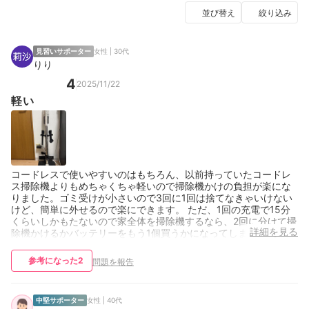
並び替え
絞り込み
見習いサポーター
女性 | 30代
りり
4
2025/11/22
軽い
コードレスで使いやすいのはもちろん、以前持っていたコードレ
ス掃除機よりもめちゃくちゃ軽いので掃除機かけの負担が楽にな
りました。ゴミ受けが小さいので3回に1回は捨てなきゃいけない
けど、簡単に外せるので楽にできます。 ただ、1回の充電で15分
くらいしかもたないので家全体を掃除機するなら、2回に分けて掃
詳細を見る
除機かけるかバッテリーをもう1個買うかになってしまう。
参考になった
2
問題を報告
中堅サポーター
女性 | 40代