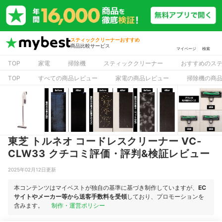
スティッククリーナーおすすめ
商品比較サービス
マイページ
検索
TOP
家電
掃除機
スティッククリーナー
おすすめのス
TOP
すべての商品レビュー
家電の商品レビュー
掃除機の商
東芝 トルネオ コードレスクリーナー VC-
CLW33 クチコミ評価・評判&検証レビュー
2025年02月12日更新
本コンテンツはマイベストが独自の基準に基づき制作していますが、
EC
サイトやメーカー等から送客手数料を受領
しており、プロモーションを
含みます。
制作・運営ポリシー