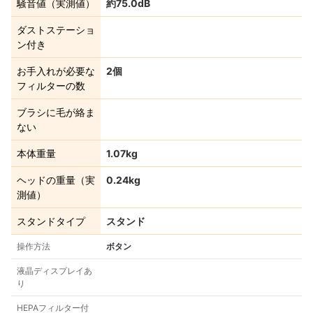
騒音値（実測値）
約75.0dB
ダストステーショ
ン付き
お手入れが必要な
2個
フィルターの数
ブラシに毛が絡ま
ない
本体重量
1.07kg
ヘッドの重量（実
0.24kg
測値）
スタンドタイプ
スタンド
操作方法
ボタン
液晶ディスプレイあ
り
HEPAフィルター付