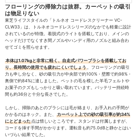
フローリングの掃除力は抜群。カーペットの吸引
は物足りない
東芝ライフスタイルの「トルネオ コードレスクリーナー VC-
CLW33」は、トルネオコードレスシリーズのなかでも軽量に設計
されているのが特徴。着脱式のライトを搭載しており、メインの
ヘッドだけでなくすき間ノズルやハンディ用のノズルと組み合わ
せてゴミを照らせます。
本体は1.07kgと非常に軽く、自走式パワーブラシを搭載してお
り、長時間の使用でも疲れにくいでしょう
。フローリングの吸引
力も申し分なく、砂の吸引力が中央部で約100%・壁際で約98%・
奥側で約84%に達しました。ペットの毛を模した羊毛フェルトや
お菓子のクズもしっかりと吸い取れています。バッテリー持続時
間も約36分と十分な長さでした。
しかし、掃除のあとのブラシには毛が絡まり、お手入れの手間が
かかるのはネック。また、
カーペット上での砂の吸引率が約34%
にとどまった
点は惜しいところです。スタンドは付属しますが、
コードを挿す手間がかかります。運転音も約75.0dBと静かとはい
いづらい結果でした。