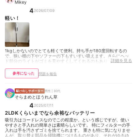
Mikey
4
2026/07/09
軽い！
1kgしかないのでとても軽くて便利。持ち手が180度回転するの
で、狭い棚の下やソファーの下もすいすい吸えます。さらにヘッ
詳細を見る
ド部分のライトがゴミを見やすくしてくれるのもありがたい。
参考になった
問題を報告
駆け出しサポーター
男性 | 30代
そらまめとほうれん草
4
2025/07/11
2LDKくらいまでなら余裕なバッテリー
吸引力はコードレスなのでこの程度か、という感じですが、使い
やすさと手入れの簡単さは素晴らしいです。 特にフィルターの手
入れは手を汚さずゴミを捨てられます。 重さも特に気になりませ
んが、取り替え部品を掃除機につけるものがあり、それがゆるゆ