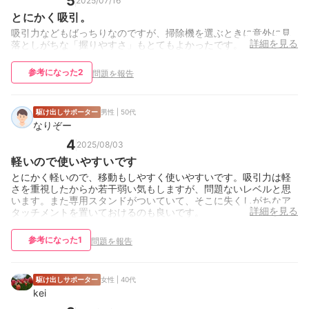
5
2025/07/16
とにかく吸引。
吸引力などもばっちりなのですが、掃除機を選ぶときに意外に見
詳細を見る
落としがちな「握りやすさ」もとてもよかったです。
参考になった
2
問題を報告
駆け出しサポーター
男性 | 50代
なりぞー
4
2025/08/03
軽いので使いやすいです
とにかく軽いので、移動もしやすく使いやすいです。吸引力は軽
さを重視したからか若干弱い気もしますが、問題ないレベルと思
います。また専用スタンドがついていて、そこに失くしがちなア
詳細を見る
タッチメントを置いておけるのも良いです。
参考になった
1
問題を報告
駆け出しサポーター
女性 | 40代
kei