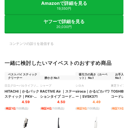
Amazonで詳細を見る
19,550円
ヤフーで詳細を見る
20,030円
コンテンツの誤りを送信する
一緒に検討したいマイベストのおすすめ商品
ベストバイ スティック
吸引力の高さ（カーペ
お手入れ
クリーナー
静かさ No.1
ット） No.1
No.1
日立グローバルライフソリ
シャープ
シロカ
東芝ライフス
ューションズ
HITACHI
｜
かるパック
RACTIVE Air
｜
ステー
siroca
｜
かるピカパワ
TOSHIBA
スティック
｜
PKV-
ションタイプ コードレ
ー
｜
SVSK371
コードレス
BK3P-C
ススティック掃除機
｜
｜
VC-SL1
4.59
4.50
4.49
EC-XR2
(
検証1位
/100商品
)
(
検証4位
/100商品
)
(
検証5位
/100商品
)
(
検証13位
/1