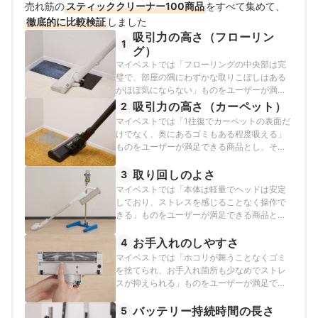
売れ筋の
スティッククリーナー100商品
総合家電メーカーから、ダイニチ工業・Sharkなどの専門
をすべて集めて、
メーカーまで、150以上の家電製品を比較検証してきた。
徹底的に比較検証
しました
毎日使う家電製品だからこそ、本当によい商品を誰もが
吸引力の高さ（フローリン
1
簡単に選べるように、性能はもちろん省エネ性能やお手
グ）
入れのしやすさまでひとつひとつ丁寧に確認しながらコ
マイベストでは「フローリングの中央部は完
ンテンツ制作を行う。
璧で、部屋の隅にわずかな取りこぼしはある
田丸大暉（Hiroki Tamaru）のプロフィール
がほぼ気にならない」ものをユーザーが満足
できる商品とし、以下のそれぞれの項目のス
吸引力の高さ（カーペット）
2
コアの加重平均でおすすめ度をスコア化しま
マイベストでは「1往復でカーペットの表面だ
した。
けでなく、奥にあるゴミもある程度吸える」
ものをユーザーが満足できる商品とし、その
基準をカーペットで吸い込めたゴミの量が
60%以上と定めて以下の方法で検証を行いま
取り回しのよさ
3
した。
マイベストでは「本体は軽量でヘッドは安定
しており、ストレスを感じることなく操作で
きる」ものをユーザーが満足できる商品と
し、以下のそれぞれの方法のスコアの加重平
均でおすすめ度をスコア化しました。
お手入れのしやすさ
4
マイベストでは「ホコリが舞うことなくゴミ
を捨てられ、お手入れ箇所も少なめでストレ
スが抑えられる」ものをユーザーが満足でき
る商品とし、以下の方法で検証を行いまし
た。
バッテリー持続時間の長さ
5