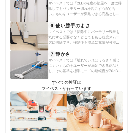
マイベストでは「2LDK程度の部屋を一度に掃
除してもバッテリー切れを起こす心配がな
い」ものをユーザーが満足できる商品とし、
その基準をバッテリーの持続時間が40分以上
と定めて以下の方法で検証を行いました。
使い勝手のよさ
6
マイベストでは「掃除中にバッテリー残量を
気にする必要がなくどこでもある程度スムー
ズに掃除でき、掃除後も簡単に充電が可能」
なものをユーザーが満足できる商品とし、以
下の方法で検証を行いました。
静かさ
7
マイベストでは「離れていればうるさく感じ
にくい」ものをユーザーが満足できる商品と
し、その基準を標準モードの運転音が70dB以
下と定めて以下の方法で検証を行いました。
すべての検証は
マイベストが行っています