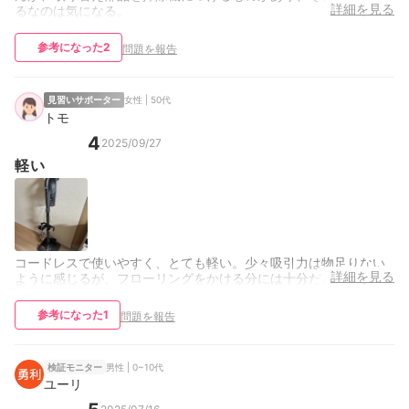
詳細を見る
るなのは気になる。
参考になった
2
問題を報告
見習いサポーター
女性 | 50代
トモ
4
2025/09/27
軽い
コードレスで使いやすく、とても軽い。少々吸引力は物足りない
詳細を見る
ように感じるが、フローリングをかける分には十分だと思う。
参考になった
1
問題を報告
男性 | 0~10代
検証モニター
ユーリ