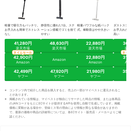
軽量で吸引力もバッチリ。
静音性に優れた1台。ステ
軽量パワフルな紙パック
ダストステー
お手入れも簡単でストレス
ーション搭載でゴミを捨て
式。稼動音はやや大きい
お手入れがラ
なし
やすい
高い
41,280円
48,630円
22,880円
30,
楽天市場
楽天市場
楽天市場
楽
タイムセール
タイ
42,900円
22,880円
31,
Amazon
Amazon
Amazon
Am
42,499円
47,920円
21,980円
35,
ヤフー
ヤフー
ヤフー
ヤ
コンテンツ内で紹介した商品を購入すると、売上の一部がマイベストに還元されるこ
とがあります。
掲載されている情報は、マイベストが独自にリサーチした時点の情報、または各商品
のJANコードをもとにECサイトが提供するAPIを使用し自動で生成しています。掲載
価格に変動がある場合や、登録ミス等の理由により情報が異なる場合がありますの
で、最新の価格や商品の詳細等については、各ECサイト・販売店・メーカーよりご確
認ください。