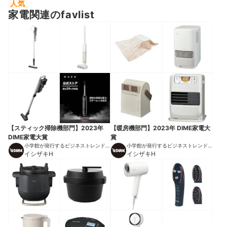
人気
家電関連のfavlist
【スティック掃除機部門】2023年
【暖房機部門】2023年 DIME家電大
DIME家電大賞
賞
小学館が発行するビジネストレンドマ
小学館が発行するビジネストレンドマ
ガジン
イシザキH
ガジン
イシザキH