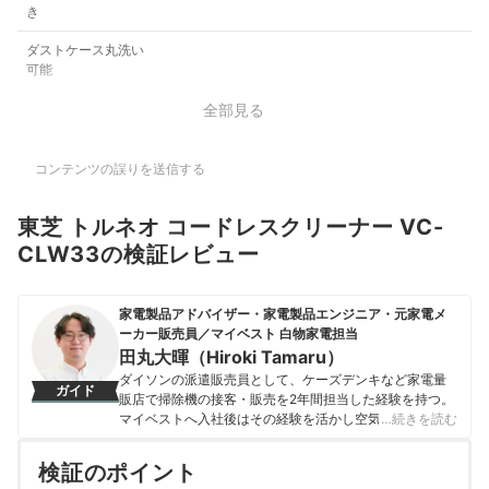
き
ダストケース丸洗い
可能
全部見る
コンテンツの誤りを送信する
東芝 トルネオ コードレスクリーナー VC-
CLW33の検証レビュー
家電製品アドバイザー・家電製品エンジニア・元家電メ
ーカー販売員／マイベスト 白物家電担当
田丸大暉（Hiroki Tamaru）
ダイソンの派遣販売員として、ケーズデンキなど家電量
ガイド
販店で掃除機の接客・販売を2年間担当した経験を持つ。
マイベストへ入社後はその経験を活かし空気清浄機・除
…続きを読む
湿機・オイルヒーター・スティッククリーナーなど季節
家電・空調家電や掃除機をはじめ白物家電全般を専門に
検証のポイント
ガイドを担当し、日立やシャープ、パナソニックなどの