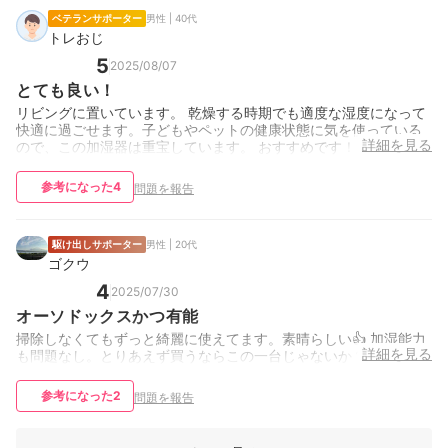
ベテランサポーター
男性 | 40代
トレおじ
5
2025/08/07
とても良い！
リビングに置いています。 乾燥する時期でも適度な湿度になって
快適に過ごせます。子どもやペットの健康状態に気を使っている
詳細を見る
ので、この加湿器は重宝しています。 おすすめです！
参考になった
4
問題を報告
駆け出しサポーター
男性 | 20代
ゴクウ
4
2025/07/30
オーソドックスかつ有能
掃除しなくてもずっと綺麗に使えてます。素晴らしい👍 加湿能力
詳細を見る
も問題なし。とりあえず買うならこの一台じゃないか？
参考になった
2
問題を報告