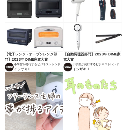
【電子レンジ・オーブンレンジ部
【自動調理器部門】2023年 DIME家
門】2023年 DIME家電大賞
電大賞
小学館が発行するビジネストレンドマ
小学館が発行するビジネストレンドマ
ガジン
イシザキH
ガジン
イシザキH