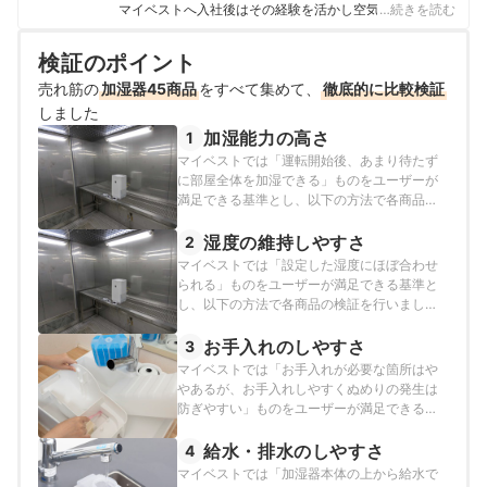
マイベストへ入社後はその経験を活かし空気清浄機・除
…続きを読む
湿機・オイルヒーター・スティッククリーナーなど季節
家電・空調家電や掃除機をはじめ白物家電全般を専門に
検証のポイント
ガイドを担当し、日立やシャープ、パナソニックなどの
売れ筋の
加湿器45商品
総合家電メーカーから、ダイニチ工業・Sharkなどの専門
をすべて集めて、
徹底的に比較検証
メーカーまで、150以上の家電製品を比較検証してきた。
しました
毎日使う家電製品だからこそ、本当によい商品を誰もが
加湿能力の高さ
1
簡単に選べるように、性能はもちろん省エネ性能やお手
マイベストでは「運転開始後、あまり待たず
入れのしやすさまでひとつひとつ丁寧に確認しながらコ
に部屋全体を加湿できる」ものをユーザーが
ンテンツ制作を行う。
満足できる基準とし、以下の方法で各商品の
田丸大暉（Hiroki Tamaru）のプロフィール
検証を行いました。
湿度の維持しやすさ
2
マイベストでは「設定した湿度にほぼ合わせ
られる」ものをユーザーが満足できる基準と
し、以下の方法で各商品の検証を行いまし
た。
お手入れのしやすさ
3
マイベストでは「お手入れが必要な箇所はや
やあるが、お手入れしやすくぬめりの発生は
防ぎやすい」ものをユーザーが満足できる基
準とし、以下の方法で各商品の検証を行いま
した。
給水・排水のしやすさ
4
マイベストでは「加湿器本体の上から給水で