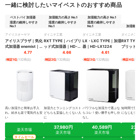
一緒に検討したいマイベストのおすすめ商品
ベストバイ 加湿器
加湿能力の高さ No.1
加湿能力の高さ No.1
湿度の維持しやすさ
湿度の維持しやすさ
湿度の維持しやすさ
No.1
No.1
No.1
加湿能力の
アイリスオーヤマ
ダイニチ工業
ダイニチ工業
ダイニチ工業
アイリスプラザ
｜
気化
RXT TYPE
｜
ハイブリ
LX・LXC TYPE
｜
加湿
RXT TYPE
式加湿器 enemist
｜
ッド式加湿器
｜
HD-
器
｜
HD-LX1224
ブリッド式
AHM-MVU55A
LX1225
HD-RXT7
4.77
4.66
4.61
(
検証1位
/132商品
)
(
検証2位
/132商品
)
(
検証3位
/132商品
)
(
検証4位
/1
高い加湿力と簡単お手入
加湿力とランニングコスト
パワフルな加湿力で選ぶな
短時間で加湿
れ。給水も楽で電気代も安
どちらも妥協したくない人
らコレ！使い勝手も申し分
になじむデザ
い
に
なし
37,980円
40,589円
23,
楽天市場
楽天市場
楽天市場
楽
タイムセール