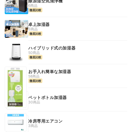
除加湿空気清浄機
6商品
徹底比較
卓上加湿器
3商品
徹底比較
ハイブリッド式の加湿器
50商品
徹底比較
お手入れ簡単な加湿器
58商品
徹底比較
ペットボトル加湿器
30商品
冷房専用エアコン
3商品