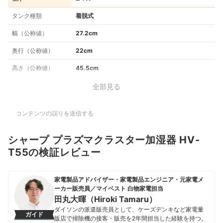
タンク種類
着脱式
幅（公称値）
27.2cm
奥行（公称値）
22cm
高さ（公称値）
45.5cm
全部見る
コンテンツの誤りを送信する
シャープ プラズマクラスター加湿器 HV-
T55の検証レビュー
家電製品アドバイザー・家電製品エンジニア・元家電メ
ーカー販売員／マイベスト 白物家電担当
田丸大暉（Hiroki Tamaru）
ダイソンの派遣販売員として、ケーズデンキなど家電量
ガイド
販店で掃除機の接客・販売を2年間担当した経験を持つ。