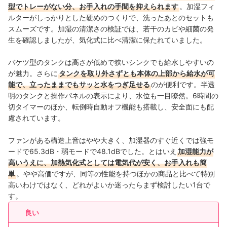
型でトレーがない分、お手入れの手間を抑えられます
。加湿フィ
ルターがしっかりとした硬めのつくりで、洗ったあとのセットも
スムーズです。加湿の清潔さの検証では
、若干のカビや細菌の発
生を確認しましたが、気化式に比べ清潔に保たれていました。
バケツ型のタンクは高さが低めで狭いシンクでも給水しやすいの
が魅力。さらに
タンクを取り外さずとも本体の上部から給水が可
能で、立ったままでもサッと水をつぎ足せる
のが便利です。半透
明のタンクと操作パネルの表示により、水位も一目瞭然。6時間の
切タイマーのほか、転倒時自動オフ機能も搭載し、安全面にも配
慮されています。
ファンがある構造上音はやや大きく、加湿器のすぐ近くでは強モ
ードで65.3dB・弱モードで48.1dBでした。とはいえ
加湿能力が
高いうえに、加熱気化式としては電気代が安く、お手入れも簡
単
。やや高価ですが、同等の性能を持つほかの商品と比べて特別
高いわけではなく、どれがよいか迷ったらまず検討したい1台で
す。
良い