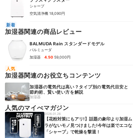
シャープ
|
空気清浄機
18,090円
新着
加湿器関連の商品レビュー
BALMUDA Rain スタンダードモデル
バルミューダ
|
加湿器
4.50
59,000円
人気
加湿器関連のお役立ちコンテンツ
加湿器の電気代は高い？タイプ別の電気代目安と
節約術、賢い使い方を解説
加湿器
人気のマイべマガジン
2026.01.26
【花粉対策にもアリ!】話題の象印より加湿ム
ラがないモノ見つけました!今年は楽でエコな
「シャープ」で乾燥を撃退！