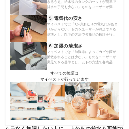
きるうえ、給水後のタンクのセットが簡単で
排水の手間も少ない」ものをユーザーが満足
できる基準とし、以下の方法で各商品の検証
を行いました。
電気代の安さ
5
マイベストでは「1か月あたりの電気代があま
りかからない」ものをユーザーが満足できる
基準とし、以下の方法で各商品の検証を行い
ました。
加湿の清潔さ
6
マイベストでは「加湿器によってカビや菌が
拡散されることは少ない」ものをユーザーが
満足できる基準とし、以下の方法で各商品の
検証を行いました。
すべての検証は
マイベストが行っています
ムラなく加湿したい人に。上からの給水も可能で