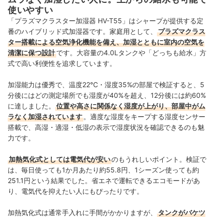
使いやすい
「プラズマクラスター加湿器 HV-T55」はシャープが提供する定
番のハイブリッド式加湿器です。家庭用として、
プラズマクラス
ター搭載による空気浄化機能を備え、加湿とともに室内の空気を
清潔に保つ設計
です。大容量の4.0Lタンクや「どっちも給水」方
式で高い利便性を追求しています。
加湿能力は優秀で、温度22℃・湿度35%の部屋で検証すると、5
分後にはどの測定場所でも湿度が40%を超え、12分後には約60%
に達しました。
位置や高さに関係なく湿度が上がり、部屋中がム
ラなく加湿されています
。適度な
湿度をキープする
湿度センサー
搭載で
、高湿・適湿・低湿の表示で湿度状況を確認できるのも魅
力です。
加熱気化式としては電気代が安い
のもうれしいポイント。検証で
は、毎日使っても1か月あたり約55.8円、1シーズン使っても約
251.1円という結果でした。省エネで運転できるエコモードがあ
り、電気代を抑えたい人にもぴったりです。
加熱気化式は
通常手入れに手間がかかりますが、
タンクがバケツ