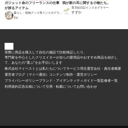
ガジェット命のフリーランスの仕事
我が家の耳に関する小物たち。
が捗るアイテム
育児絵日記インスタグラマー
すずか
暮らし・収納グッズ系インスタグラマ
ー
zu
実際に商品を購入して自社の施設で比較検証したり、
専門家を中心としたクリエイターが自らの愛用品やおすすめ商品を紹介し
て、あなたの“選ぶ”をお手伝いします
株式会社マイベストとは
私たちについて
サービス理念
運営会社・責任者概要
運営者ブログ（マイベ通信）
コンテンツ制作・運営ポリシー
プライバシーポリシー
ブランド・アイデンティティ
ガイド一覧
監修者一覧
利用規約
広告出稿について
引用・転載について
お問い合わせ