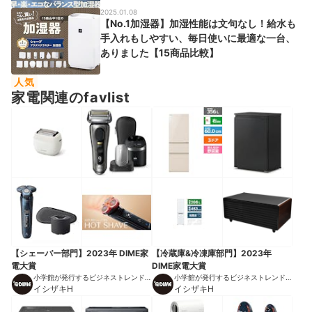
2025.01.08
【No.1加湿器】加湿性能は文句なし！給水も
手入れもしやすい、毎日使いに最適な一台、
ありました【15商品比較】
人気
家電関連のfavlist
【シェーバー部門】2023年 DIME家
【冷蔵庫&冷凍庫部門】2023年
電大賞
DIME家電大賞
小学館が発行するビジネストレンドマ
小学館が発行するビジネストレンドマ
ガジン
イシザキH
ガジン
イシザキH