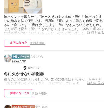
給水タンクを取り外して給水とそのまま本体上部から給水の２通
りの給水方法で便利です。 部屋の湿度によって強さも自動で変わ
るので良いです！ 音は少しします。気になる人もいるかもしれま
せんが私は寝室に置いても気になりませんでした。 本体を運ぶの
詳細を見る
に持ち手がついていたらもっといいかなと思いました。
参考になった
問題を報告
中堅サポーター
女性 | 30代
saya7761
5
2025/08/19
冬に欠かせない加湿器
祖母のために購入しましたが、加湿器機能はもちろん、お手入れ
詳細を見る
も簡単で使いやすそうです。 冬に重宝しています。
参考になった
9
問題を報告
駆け出しサポーター
女性 | 30代