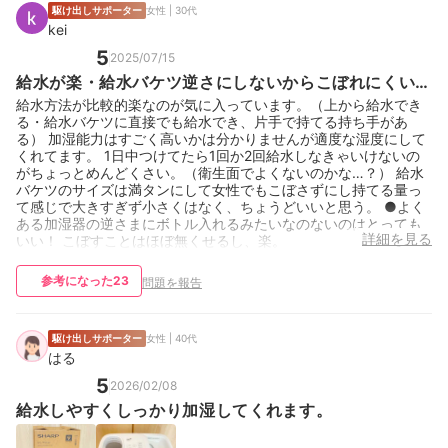
駆け出しサポーター
女性 | 30代
kei
5
2025/07/15
給水が楽・給水バケツ逆さにしないからこぼれにくい・
1日1.2回の給水必要・もっと長い時間持つと嬉しい
給水方法が比較的楽なのが気に入っています。（上から給水でき
る・給水バケツに直接でも給水でき、片手で持てる持ち手があ
る） 加湿能力はすごく高いかは分かりませんが適度な湿度にして
くれてます。 1日中つけてたら1回か2回給水しなきゃいけないの
がちょっとめんどくさい。（衛生面でよくないのかな…？） 給水
バケツのサイズは満タンにして女性でもこぼさずにし持てる量っ
て感じで大きすぎず小さくはなく、ちょうどいいと思う。 ●よく
ある加湿器の逆さまにボトル入れるみたいなのないのはとっても
詳細を見る
いい！ こぼすことはほぼ無くせるし、楽。
参考になった
23
問題を報告
駆け出しサポーター
女性 | 40代
はる
5
2026/02/08
給水しやすくしっかり加湿してくれます。