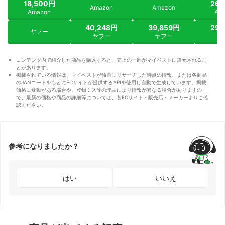
18,500円
26,
Amazon
Amazon
Amazon
Am
40,248円
39,859円
29,
ヤフー
ヤフー
ヤフー
ヤ
コンテンツ内で紹介した商品を購入すると、売上の一部がマイベストに還元されるこ
とがあります。
掲載されている情報は、マイベストが独自にリサーチした時点の情報、または各商品
のJANコードをもとにECサイトが提供するAPIを使用し自動で生成しています。掲載
価格に変動がある場合や、登録ミス等の理由により情報が異なる場合がありますの
で、最新の価格や商品の詳細等については、各ECサイト・販売店・メーカーよりご確
認ください。
参考になりましたか？
はい
いいえ