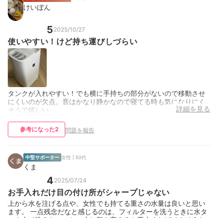
けいぼん
5
2025/10/27
使いやすい！けど持ち運びしづらい
タンクが入れやすい！でも横に手持ちの部分がないので移動させ
にくいのが欠点。音はかなり静かなので寝てる時も気になりにく
詳細を見る
そうで嬉しい。
参考になった
2
問題を報告
中堅サポーター
女性 | 50代
くま
4
2025/07/24
お手入れだけ目の付け所がシャープじゃない
上から水を注げる点や、女性でも持てる重さの水量は良いと思い
ます。 一点残念だなと感じるのは、フィルターを洗うときに水タ