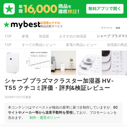
加湿器おすすめ
商品比較サービス
マイページ
検索
シャープ プラズマク
TOP
家電
加湿器
おすすめの加湿器
TOP
すべての商品レビュー
家電の商品レビュー
加湿器の商
シャープ プラズマクラスター加湿器 HV-
T55 クチコミ評価・評判&検証レビュー
2025年11月11日更新
本コンテンツはマイベストが独自の基準に基づき制作していますが、
EC
サイトやメーカー等から送客手数料を受領
しており、プロモーションを
含みます。
制作・運営ポリシー