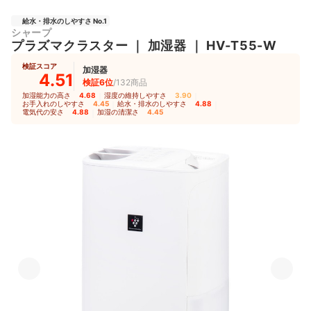
給水・排水のしやすさ No.1
シャープ
プラズマクラスター
｜
加湿器
｜
HV-T55-W
検証スコア
加湿器
4.51
検証6位
/132商品
加湿能力の高さ
4.68
｜
湿度の維持しやすさ
3.90
｜
お手入れのしやすさ
4.45
｜
給水・排水のしやすさ
4.88
｜
電気代の安さ
4.88
｜
加湿の清潔さ
4.45