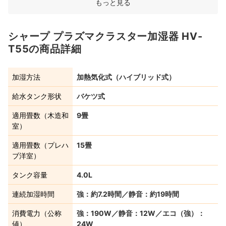
もっと見る
シャープ プラズマクラスター加湿器 HV-
T55の商品詳細
加湿方法
加熱気化式（ハイブリッド式）
給水タンク形状
バケツ式
適用畳数（木造和
9畳
室）
適用畳数（プレハ
15畳
ブ洋室）
タンク容量
4.0L
連続加湿時間
強：約7.2時間／静音：約19時間
消費電力（公称
強：190W／静音：12W／エコ（強）：
値）
24W