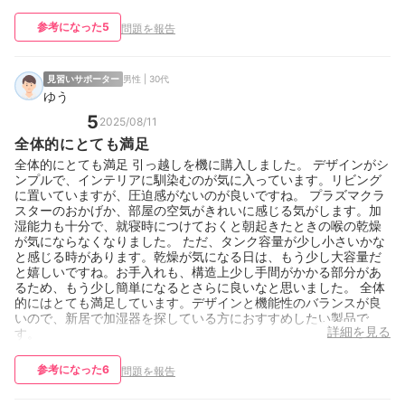
参考になった
5
問題を報告
見習いサポーター
男性 | 30代
ゆう
5
2025/08/11
全体的にとても満足
全体的にとても満足 引っ越しを機に購入しました。 デザインがシ
ンプルで、インテリアに馴染むのが気に入っています。リビング
に置いていますが、圧迫感がないのが良いですね。 プラズマクラ
スターのおかげか、部屋の空気がきれいに感じる気がします。加
湿能力も十分で、就寝時につけておくと朝起きたときの喉の乾燥
が気にならなくなりました。 ただ、タンク容量が少し小さいかな
と感じる時があります。乾燥が気になる日は、もう少し大容量だ
と嬉しいですね。お手入れも、構造上少し手間がかかる部分があ
るため、もう少し簡単になるとさらに良いなと思いました。 全体
的にはとても満足しています。デザインと機能性のバランスが良
いので、新居で加湿器を探している方におすすめしたい製品で
詳細を見る
す。
参考になった
6
問題を報告