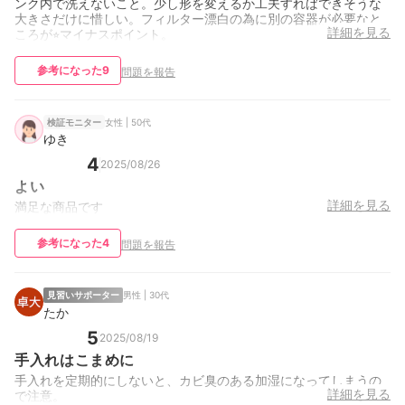
ンク内で洗えないこと。少し形を変えるか工夫すればできそうな
大きさだけに惜しい。フィルター漂白の為に別の容器が必要なと
詳細を見る
ころが⭐︎マイナスポイント。
参考になった
9
問題を報告
女性 | 50代
検証モニター
ゆき
4
2025/08/26
よい
詳細を見る
満足な商品です
参考になった
4
問題を報告
見習いサポーター
男性 | 30代
たか
5
2025/08/19
手入れはこまめに
手入れを定期的にしないと、カビ臭のある加湿になってしまうの
詳細を見る
で注意。