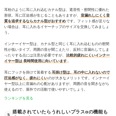
耳栓のように耳に入れ込むカナル型は、遮音性・密閉性に優れた
形状。耳に圧迫感が生じることもありますが、
音漏れしにくく音
質を追求するならカナル型がおすすめ
です。フィット感が足りな
い場合は、耳に入れるイヤーチップのサイズを交換してみましょ
う。
インナーイヤー型は、カナル型と同じく耳に入れ込むものの密閉
性が低いタイプ。周囲の音が聞こえたり、反対に音漏れしてしま
ったりする点には注意が必要ですが、
比較的疲れにくいインナー
イヤー型は
長時間使用に向いています
。
耳にフックを掛けて装着する
耳掛け型は、耳の中に入れないので
圧迫感がなく、疲れにくい
のが大きなメリットです。インナーイ
ヤー型以上に音漏れの心配がありますが、周囲の音を聞きながら
使えるので、屋外での活動で使いやすいでしょう。
ランキングを見る
搭載されていたらうれしいプラスαの機能も
3