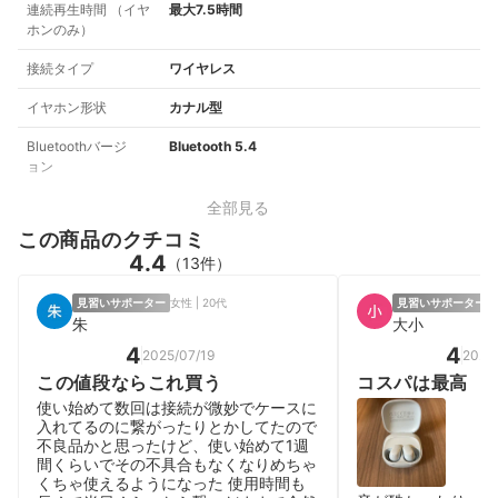
連続再生時間 （イヤ
最大7.5時間
ホンのみ）
接続タイプ
ワイヤレス
イヤホン形状
カナル型
Bluetoothバージ
Bluetooth 5.4
ョン
全部見る
この商品のクチコミ
4.4
（13件）
見習いサポーター
女性 | 20代
見習いサポーター
男
朱
大小
4
4
2025/07/19
2025
この値段ならこれ買う
コスパは最高
使い始めて数回は接続が微妙でケースに
入れてるのに繋がったりとかしてたので
不良品かと思ったけど、使い始めて1週
間くらいでその不具合もなくなりめちゃ
くちゃ使えるようになった 使用時間も