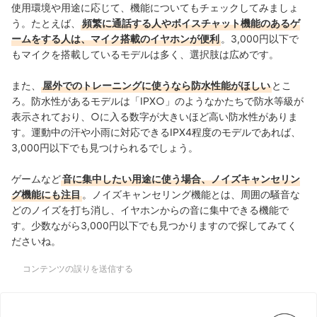
使用環境や用途に応じて、機能についてもチェックしてみましょ
う。たとえば、
頻繁に通話する人やボイスチャット機能のあるゲ
ームをする人は、マイク搭載のイヤホンが便利
。3,000円以下で
もマイクを搭載しているモデルは多く、選択肢は広めです。
また、
屋外でのトレーニングに使うなら防水性能がほしい
とこ
ろ。防水性があるモデルは「IPX○」のようなかたちで防水等級が
表示されており、○に入る数字が大きいほど高い防水性がありま
す。運動中の汗や小雨に対応できるIPX4程度のモデルであれば、
3,000円以下でも見つけられるでしょう。
ゲームなど
音に集中したい用途に使う場合、ノイズキャンセリン
グ機能にも注目
。ノイズキャンセリング機能とは、周囲の騒音な
どのノイズを打ち消し、イヤホンからの音に集中できる機能で
す。少数ながら3,000円以下でも見つかりますので探してみてく
ださいね。
コンテンツの誤りを送信する