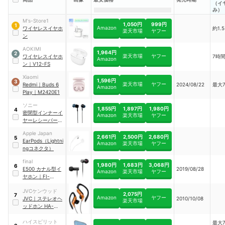
（イ
み）
M's-Store1
1,050円
999円
1
Amazon
ワイヤレスイヤホ
約1.
楽天市場
ヤフー
ン
AOKIMI
1,964円
2
楽天市場
ヤフー
ワイヤレスイヤホ
7時
Amazon
ン
｜
‎V12-FS
Xiaomi
1,596円
3
楽天市場
ヤフー
Redmi
｜
Buds 6
2024/08/22
最大7
Amazon
Play
｜
M2420E1
ソニー
1,855円
1,897円
1,980円
4
密閉型インナーイ
Amazon
楽天市場
ヤフー
ヤーレシーバー
｜
MDR-EX155
Apple Japan
2,661円
2,500円
2,680円
5
EarPods（Lightni
Amazon
楽天市場
ヤフー
ngコネクタ）
final
1,980円
1,683円
3,068円
6
E500 カナル型イ
2019/08/28
Amazon
楽天市場
ヤフー
ヤホン
｜
FI-
E05PLBL
JVCケンウッド
2,075円
7
Amazon
ヤフー
JVC
｜
ステレオヘ
2010/10/08
楽天市場
ッドホン HA-
EB75
｜
HA-
EB75-D
ハイスピリット
最大