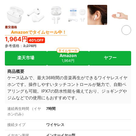
最安価格
Amazonでタイムセール中！
1,964円
40%OFF
参考価格：
3,276円
タイムセール
Amazon
楽天市場
ヤフー
1,964円
商品概要
ケース込みで、最大36時間の音楽再生ができるワイヤレスイヤ
ホンです。操作しやすいタッチコントロールが魅力で、自動ペ
アリングも可能。IPX7の防水性能を備えており、ジョギングや
ジムなどでの使用にもおすすめです。
連続再生時間 （イヤ
7時間
ホンのみ）
接続タイプ
ワイヤレス
イヤホン形状
インナーイヤー型