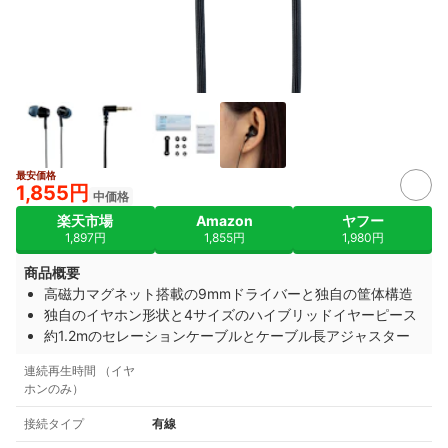
最安価格
1,855円
中価格
楽天市場
Amazon
ヤフー
1,897円
1,855円
1,980円
商品概要
高磁力マグネット搭載の9mmドライバーと独自の筐体構造
独自のイヤホン形状と4サイズのハイブリッドイヤーピース
約1.2mのセレーションケーブルとケーブル長アジャスター
連続再生時間 （イヤ
ホンのみ）
接続タイプ
有線