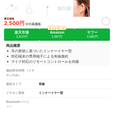
最安価格
2,500円
やや高価格
タイムセール
楽天市場
Amazon
ヤフー
2,500円
2,661円
2,680円
商品概要
耳の形状に基づいたインナーイヤー型
対応端末の専用端子による有線接続
マイク対応のリモートコントロールを内蔵
連続再生時間 （イヤ
ホンのみ）
接続タイプ
有線
イヤホン形状
インナーイヤー型
Bluetoothバージ
ョン