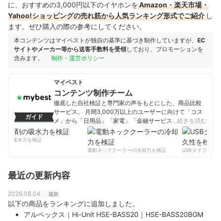
に、おすすめの3,000円以下のイヤホンを
Amazon・楽天市場・
Yahoo!ショッピングの売れ筋から人気ランキング形式でご紹介
し
ます。ぜひ購入の際の参考にしてください。
本コンテンツはマイベストが独自の基準に基づき制作していますが、
EC
サイトやメーカー等から送客手数料を受領
しており、プロモーションを
含みます。
制作・運営ポリシー
マイベスト
コンテンツ制作チーム
徹底した自社検証と専門家の声をもとにした、商品比較
サービス。 月間3,000万以上のユーザーに向けて「コス
ガイド
メ」から「日用品」「家電」「金融サービス」まで、ベ
…続きを読む
ストな商品を選んでもらうために、毎日コンテンツを制
作中。
剤の吸水力を検証
コンテンツ制作チームのプロフィール
電動ネッククーラーの冷却力を検証
USBタイプCケー
最近の更新内容
2026.08.04
追加
以下の商品をランキングに追加しました。
アルペックス｜Hi-Unit HSE-BASS20｜HSE-BASS20BGM