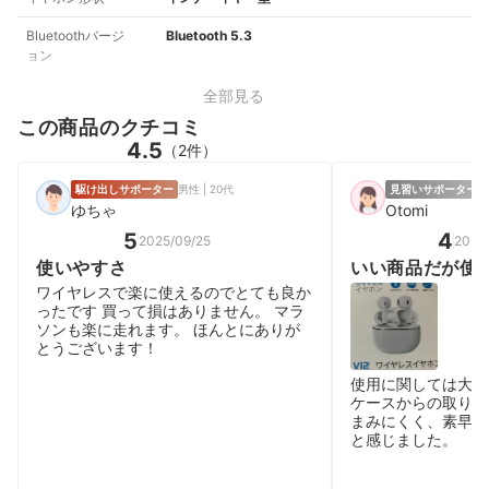
Bluetoothバージ
Bluetooth 5.3
ョン
全部見る
この商品のクチコミ
4.5
（2件）
駆け出しサポーター
男性 | 20代
見習いサポーター
ゆちゃ
Otomi
5
4
2025/09/25
2026
使いやすさ
いい商品だが使
る。
ワイヤレスで楽に使えるのでとても良か
ったです 買って損はありません。 マラ
ソンも楽に走れます。 ほんとにありが
とうございます！
使用に関しては大変
ケースからの取り出
まみにくく、素早く
と感じました。