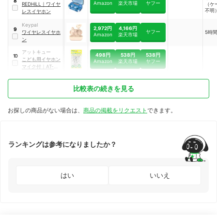
8
Amazon
楽天市場
ヤフー
REDHiLL
｜
ワイヤ
（ケ
不明
レスイヤホン
Keypal
2,972円
4,166円
9
ヤフー
ワイヤレスイヤホ
5時
Amazon
楽天市場
ン
アットキュー
498円
538円
538円
10
こども用イヤホン
Amazon
楽天市場
ヤフー
マイク付
｜
AT-
EMS14-WH
比較表の続きを見る
お探しの商品がない場合は、
商品の掲載をリクエスト
できます。
ランキングは参考になりましたか？
はい
いいえ