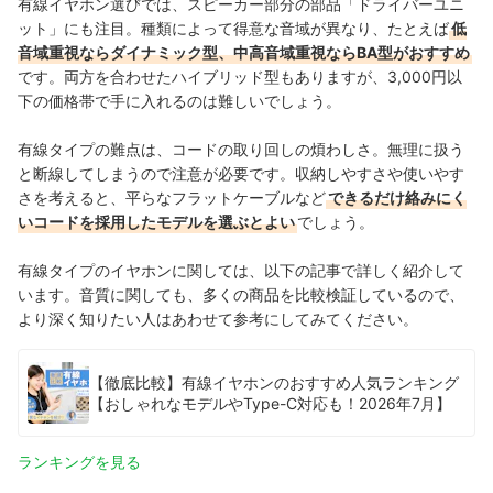
有線イヤホン選びでは、スピーカー部分の部品「ドライバーユニ
ット」にも注目。種類によって得意な音域が異なり、たとえば
低
音域重視ならダイナミック型、中高音域重視ならBA型がおすすめ
です。両方を合わせたハイブリッド型もありますが、3,000円以
下の価格帯で手に入れるのは難しいでしょう。
有線タイプの難点は、コードの取り回しの煩わしさ。無理に扱う
と断線してしまうので注意が必要です。収納しやすさや使いやす
さを考えると、平らなフラットケーブルなど
できるだけ絡みにく
いコードを採用したモデルを選ぶとよい
でしょう。
有線タイプのイヤホンに関しては、以下の記事で詳しく紹介して
います。音質に関しても、多くの商品を比較検証しているので、
より深く知りたい人はあわせて参考にしてみてください。
【徹底比較】有線イヤホンのおすすめ人気ランキング
【おしゃれなモデルやType-C対応も！2026年7月】
ランキングを見る