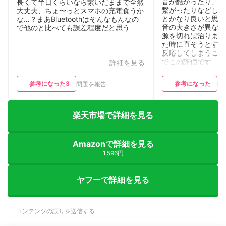
音が酷かったり、ケ
長くて半日くらいなら繋いだままで全然
繋がったりなどしな
大丈夫、ちょ〜っとスマホの充電食うか
とかなり良いと思い
な…？まあBluetoothはそんなもんなの
音の大きさが異なる
で他のと比べても誤差程度だと思う
源を切れば治ります
た時に直そうとする
反応してしまうこと
でこの評価です
詳細を見る
参考になった
3
参考になった
問題を報告
問
楽天市場で詳細を見る
Amazonで詳細を見る
1,596円
ヤフーで詳細を見る
コンテンツの誤りを送信する