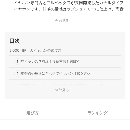
イヤホン専門店とアルペックスが共同開発したカナルタイプ
イヤホンです。低域の量感はラグジュアリーに仕上げ、高音
域と低音域にメリハリをつけることで引き締まったベースサ
全部見る
ウンドを実現。ハイレゾ対応グラフェンドライバーを搭載し
ており、原音を忠実に再現します。
HAC2市場｜HAC2市場｜睡眠用イヤホン
目次
耳から飛び出さない薄型形状と片耳約3.5gの軽量設計
Bluetooth 5.4に対応し1時間の充電で約5時間再生電池残量表
3,000円以下のイヤホンの選び方
示付きケースとマイクおよびタッチ操作機能
1
ワイヤレス？有線？接続方法を選ぼう
2
重視点や用途に合わせてイヤホン形状を選択
3
搭載されていたらうれしいプラスαの機能もチェック
全部見る
3,000円以下のイヤホン全20商品おすすめ人気ランキング
3,000円以下のイヤホンの売れ筋ランキングもチェック！
選び方
ランキング