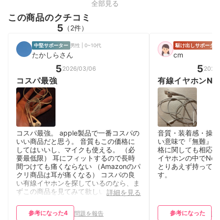
全部見る
この商品のクチコミ
5
（2件）
中堅サポーター
男性 | 0~10代
駆け出しサポーター
たかしらさん
cm
5
5
2026/03/06
2026
コスパ最強
有線イヤホンNo.
コスパ最強。 apple製品で一番コスパの
音質・装着感・操作
いい商品だと思う。 音質もこの価格に
い意味で『無難』。
してはいいし、マイクも使える。 （必
格に関しても相応か
要最低限） 耳にフィットするので長時
イヤホンの中でNo.
間つけても痛くならない （Amazonのパ
とりあえず持ってお
クリ商品は耳が痛くなる） コスパの良
す。
い有線イヤホンを探しているのなら、ま
ずこの商品を見てみて欲しい。 type c
詳細を見る
やイヤホンジャック、Lightningなどの
商品があるので買い間違えには注意。
参考になった
4
参考になった
問題を報告
問