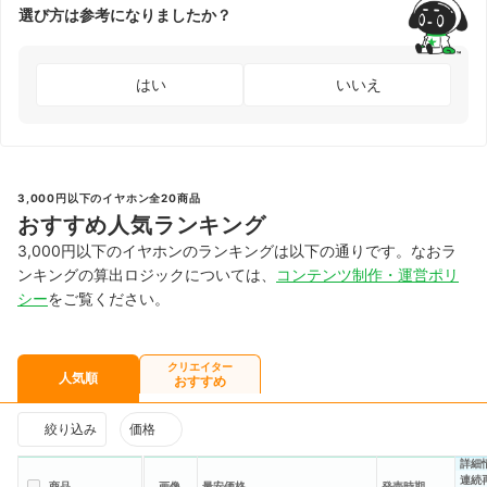
選び方は参考になりましたか？
はい
いいえ
3,000円以下のイヤホン全20商品
おすすめ人気ランキング
3,000円以下のイヤホンのランキングは以下の通りです。なおラ
ンキングの算出ロジックについては、
コンテンツ制作・運営ポリ
シー
をご覧ください。
クリエイター
人気順
おすすめ
絞り込み
価格
詳細
連続
商品
画像
最安価格
発売時期