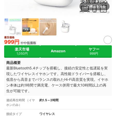
この商品を見る
出典：
item.rakuten.co.jp
最安価格
999円
やや低価格
楽天市場
ヤフー
Amazon
1,050円
999円
商品概要
最新Bluetooth5.4チップを搭載し、接続の安定性と低遅延を実
現したワイヤレスイヤホンです。高性能ドライバーを搭載し、
低音から高音までバランスの取れたHi-Fi高音質を実現。イヤホ
ン本体は約1時間で満充電、ケース併用で最大10時間以上の再
生が可能です。
連続再生時間 （イヤ
約1.5～2時間
ホンのみ）
接続タイプ
ワイヤレス