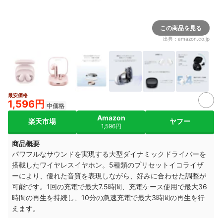
この商品を見る
出典：
amazon.co.jp
最安価格
1,596円
中価格
Amazon
楽天市場
ヤフー
1,596円
商品概要
パワフルなサウンドを実現する大型ダイナミックドライバーを
搭載したワイヤレスイヤホン。5種類のプリセットイコライザ
ーにより、優れた音質を表現しながら、好みに合わせた調整が
可能です。1回の充電で最大7.5時間、充電ケース使用で最大36
時間の再生を持続し、10分の急速充電で最大3時間の再生を行
えます。