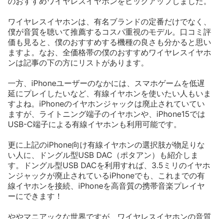
のおすすめワイヤレスイヤホンをピックアップしました。
ワイヤレスイヤホンは、有名ブランドの定番だけでなく、
僕が音質を聴いて推薦するコスパ重視のモデル。口コミ評
価も見ると、僕のおすすめする機種の良さも分かると思い
ますよ。なお、全価格帯の僕のおすすめワイヤレスイヤホ
ンは記事の下の方にリストがあります。
一方、iPhoneユーザーのなかには、スマホゲームを低遅
延にプレイしたいなど、有線イヤホンを使いたい人もいま
すよね。iPhoneのイヤホンジャックは廃止されていてい
ますが、ライトニング端子のイヤホンや、iPhone15では
USB-C端子による有線イヤホンも利用可能です。
更に上記のiPhone向け有線イヤホンの選択肢が物足りな
い人に、ドングル型USB DAC（ポタアン）も紹介しま
す。ドングル型USB DACを利用すれば、3.5ミリのイヤホ
ンジャックが廃止されているiPhoneでも、これまでの有
線イヤホンを接続、iPhoneを高音質の携帯音楽プレイヤ
ーにできます！
ややマニアックな世界ですが、ワイヤレスイヤホンの音質