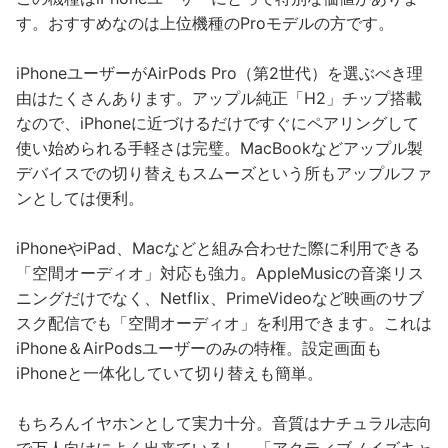
す。おすすめなのは上位機種のProモデルの方です。
iPhoneユーザーがAirPods Pro（第2世代）を選ぶべき理
由はたくさんあります。アップル純正「H2」チップ搭載
なので、iPhoneに近づけるだけですぐにペアリングして
使い始められる手軽さは完璧。MacBookなどアップル製
デバイスでの切り替えもスムーズという所もアップルファ
ンとしては便利。
iPhoneやiPad、Macなどと組み合わせた際に利用できる
「空間オーディオ」対応も強力。AppleMusicの音楽リス
ニングだけでなく、Netflix、PrimeVideoなど映画のサブ
スク配信でも「空間オーディオ」を利用できます。これは
iPhone＆AirPodsユーザーのみの特権。設定画面も
iPhoneと一体化していて切り替えも簡単。
もちろんイヤホンとして実力十分。音質はナチュラル志向
で万人向けによく出来ているし、「アクティブノイズキャ