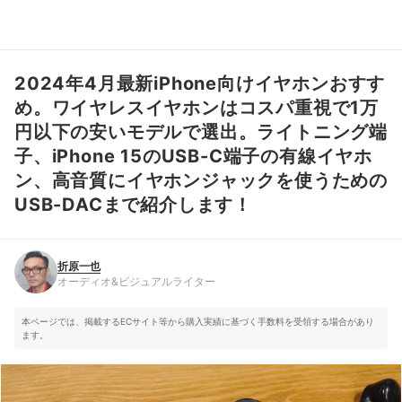
2024年4月最新iPhone向けイヤホンおすす
折原一也
オーディオ&ビジュアルライター
め。ワイヤレスイヤホンはコスパ重視で1万
円以下の安いモデルで選出。ライトニング端
子、iPhone 15のUSB-C端子の有線イヤホ
ン、高音質にイヤホンジャックを使うための
USB-DACまで紹介します！
折原一也
オーディオ&ビジュアルライター
本ページでは、掲載するECサイト等から購入実績に基づく手数料を受領する場合があり
ます。