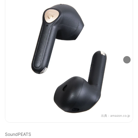
出典：
amazon.co.jp
SoundPEATS