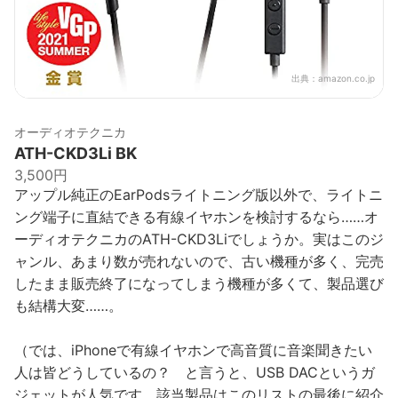
出典：
amazon.co.jp
オーディオテクニカ
ATH-CKD3Li BK
3,500円
アップル純正のEarPodsライトニング版以外で、ライトニ
ング端子に直結できる有線イヤホンを検討するなら……オ
ーディオテクニカのATH-CKD3Liでしょうか。実はこのジ
ャンル、あまり数が売れないので、古い機種が多く、完売
したまま販売終了になってしまう機種が多くて、製品選び
も結構大変……。
（では、iPhoneで有線イヤホンで高音質に音楽聞きたい
人は皆どうしているの？ と言うと、USB DACというガ
ジェットが人気です。該当製品はこのリストの最後に紹介