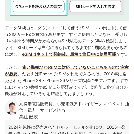
データSIMには、ダウンロードして使うeSIM・スマホに挿して使
うSIMカードの2種類があります。すぐに使用したいなら、受け取
りの手間や時間がかからないeSIM対応のデータSIMを検討しまし
ょう。
SIMカードは自宅に送られてくるまでに1週間程度かかるの
に対し、
eSIMはネットで契約後、最短で当日中に使用可能
です。
しかし、
古い機種だとeSIMに対応していないこともあるので注意
が必要
。たとえばiPhoneでeSIMを利用できるのは、2018年に発
売されたiPhone XR・iPhone XSシリーズ以降のモデルです。すで
にほとんどの機種がeSIMに対応済みですが、契約前に必ず自分の
機種が対応しているかを確認しておきましょう。
元携帯電話販売員、小売電気アドバイザー／マイベスト 通
信・電力・サービス担当
高山健次
2024年以降に発売されたセルラーモデルのiPadや、2025年発
売のiPhone 17シリーズはeSIMしか対応していません。今後は