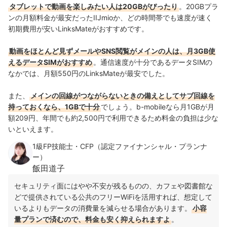
タブレットで動画を楽しみたい人は20GBがぴったり
。20GBプラ
ンの月額料金が最安だったIIJmioか、どの時間帯でも速度が速く
初期費用が安いLinksMateがおすすめです。
動画をほとんど見ずメールやSNS閲覧がメインの人は、月3GB使
えるデータSIMがおすすめ
。通信速度が十分であるデータSIMの
なかでは、月額550円のLinksMateが最安でした。
また、
メインの回線がつながらないときの備えとしてサブ回線を
持っておくなら、1GBで十分
でしょう。b-mobileなら月1GBが月
額209円、年間でも約2,500円で利用できるため料金の負担は少な
いといえます。
1級FP技能士・CFP（認定ファイナンシャル・プランナ
ー）
飯田道子
セキュリティ面にはやや不安が残るものの、カフェや図書館な
どで提供されている公共のフリーWiFiを活用すれば、想定して
いるよりもデータの消費量を減らせる場合があります。
小容
量プランで済むので、料金も安く抑えられますよ
。