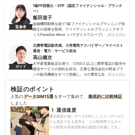
1級FP技能士・CFP（認定ファイナンシャル・プランナ
ー）
飯田道子
金融機関勤務を経て1級ファイナンシャルプランニング技
監修者
能士の資格を取得。ファイナンシャルプランニングオフ
ィスParadise Wave（パラダイスウエーブ）の代表。現
…続きを読む
在は独立系ファイナンシャル・プランナーとして各種ロ
ーンに関する相談業務・セミナー講師・執筆活動を行っ
元携帯電話販売員、小売電気アドバイザー／マイベスト
ている。さらに、海外生活ジャーナリストとして移住支
通信・電力・サービス担当
援も行っており、得意ジャンルは金融にとどまらず多岐
高山健次
に渡る。 【主な著書】 『貯める!儲ける!お金が集まる94
大手家電量販店出身で、7,000人以上に携帯電話の販売や
ガイド
の方法』（ローカス） 『あなたのファンを増やす魔法の
通信サービスの契約を担当。主要な通信会社の料金プラ
質問 テラー必携！！』（近代セールス社） 『介護経験FP
ンや販売機種をすべて把握し、その豊富な知識で店舗販
…続きを読む
が語る介護のマネー&アドバイスの本』（近代セールス
売ランキングにおいて個人表彰もされている。 その後マ
社） 『宅建資格を取るまえに読む本』（総合資格）
イベストに入社、携帯電話や光ファイバー回線キャリ
検証のポイント
飯田道子のプロフィール
ア・インターネットプロバイダーなどの通信会社を専門
人気の
データSIM15選
に担当しており、格安SIMやホームルーターを実際に回線
をすべて集めて、
徹底的に比較検証
契約し各社の料金プランや通信速度の比較を行うととも
しました
に、モバイルだけでなく10社以上の戸建て・マンション
通信速度
1
向けの光回線の通信速度・速度制限も調査している。 ま
通信速度が速いデータSIMとしてユーザーがと
た通信サービスだけでなく、ファイナンシャルプランナ
ても満足できる基準を「どの時間帯でもサイ
ーの視点含めて電気代など固定費支出見直しのガイドも
トの閲覧や高画質動画の鑑賞が快適にできる
している。
速度のもの」とし、以下の方法で各サービス
高山健次のプロフィール