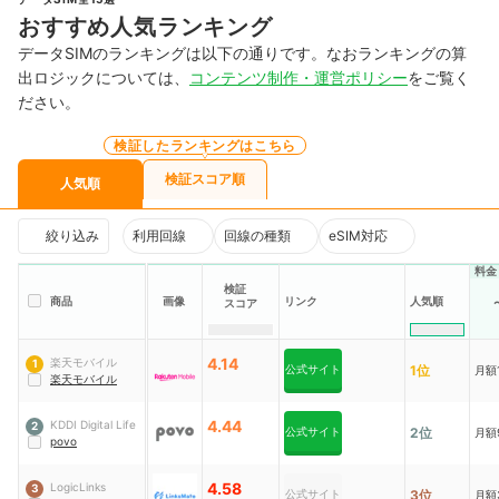
おすすめ人気ランキング
データSIMのランキングは以下の通りです。なおランキングの算
出ロジックについては、
コンテンツ制作・運営ポリシー
をご覧く
ださい。
検証したランキングはこちら
検証スコア順
人気順
絞り込み
利用回線
回線の種類
eSIM対応
料金
検証
商品
画像
リンク
人気順
スコア
4.14
楽天モバイル
1
公式サイト
1位
月額1
楽天モバイル
4.44
KDDI Digital Life
2
公式サイト
2位
月額
povo
4.58
LogicLinks
3
公式サイト
3位
月額