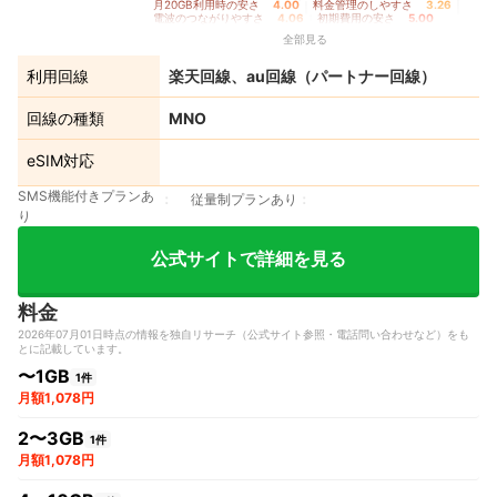
月20GB利用時の安さ
4.00
｜
料金管理のしやすさ
3.26
｜
電波のつながりやすさ
4.06
｜
初期費用の安さ
5.00
全部見る
利用回線
楽天回線、au回線（パートナー回線）
回線の種類
MNO
eSIM対応
SMS機能付きプランあ
従量制プランあり
り
公式サイトで詳細を見る
料金
2026年07月01日時点の情報を独自リサーチ（公式サイト参照・電話問い合わせなど）をも
とに記載しています。
〜1GB
1件
月額1,078円
2〜3GB
1件
月額1,078円