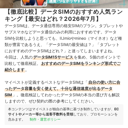
【徹底比較】データSIMのおすすめ人気ラン
キング【最安はどれ？2026年7月】
データSIMは、データ通信専用の格安SIMのプラン。タブレットや
サブスマホなどデータ通信のみの利用におすすめです。データ
SIMを比較しようと思っても、IIJmioやmineo（マイネオ）など種
類が豊富であるうえ、
「データSIMの最安値は？」
「タブレット
におすすめのデータSIMはどれ？」と迷ってしまいますよね。
今回は、人気の
データSIM15サービス
を集め、5個のポイントで
比較して徹底検証。
おすすめのデータSIMをランキング形式でご
紹介します
。
マイベストが定義するベストなデータSIMは「
自分の使い方に合
ったデータ容量を安く使えて、十分な通信速度が出るデータ
SIM
」。徹底検証してわかったデータSIMの本当の選び方も解説
しますので、ぜひ契約の際の参考にしてください。
本コンテンツはマイベストが独自の基準に基づき制作していますが、
EC
サイトやメーカー等から送客手数料を受領
しており、プロモーションを
含みます。
制作・運営ポリシー