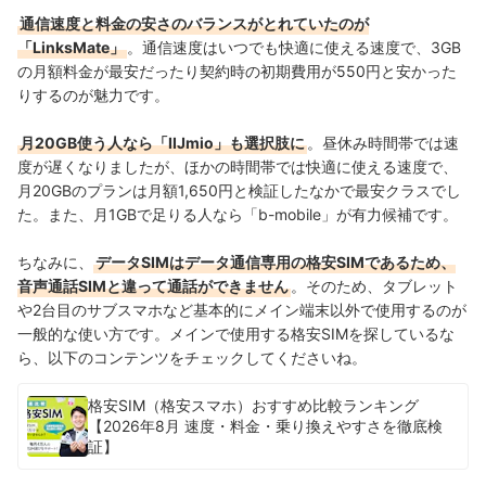
通信速度と料金の安さのバランスがとれていたのが
「LinksMate」
。通信速度はいつでも快適に使える速度で、3GB
の月額料金が最安だったり契約時の初期費用が550円と安かった
りするのが魅力です。
月20GB使う人なら「IIJmio」も選択肢に
。昼休み時間帯では速
度が遅くなりましたが、ほかの時間帯では快適に使える速度で、
月20GBのプランは月額1,650円と検証したなかで最安クラスでし
た。また、月1GBで足りる人なら「b-mobile」が有力候補です。
ちなみに、
データSIMはデータ通信専用の格安SIMであるため、
音声通話SIMと違って通話ができません
。そのため、タブレット
や2台目のサブスマホなど基本的にメイン端末以外で使用するのが
一般的な使い方です。メインで使用する格安SIMを探しているな
ら、以下のコンテンツをチェックしてくださいね。
格安SIM（格安スマホ）おすすめ比較ランキング
【2026年8月 速度・料金・乗り換えやすさを徹底検
証】