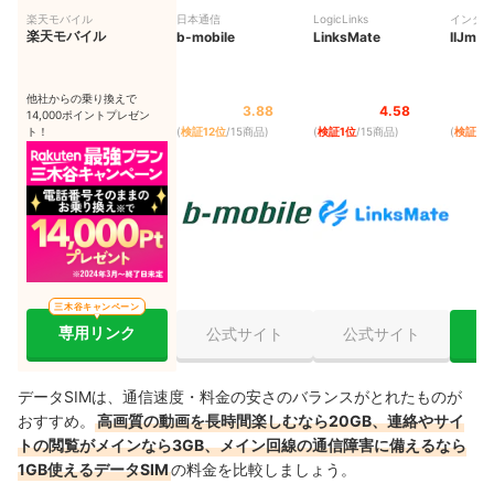
楽天モバイル
日本通信
LogicLinks
インター
楽天モバイル
b-mobile
LinksMate
ィブ
IIJmio
他社からの乗り換えで
3.88
4.58
14,000ポイントプレゼン
ト！
(
検証12位
/15商品
)
(
検証1位
/15商品
)
(
検証2位
三木谷キャンペーン
専用リンク
公式サイト
公式サイト
データSIMは、通信速度・料金の安さのバランスがとれたものが
おすすめ。
高画質の動画を長時間楽しむなら20GB、連絡やサイ
トの閲覧がメインなら3GB、メイン回線の通信障害に備えるなら
1GB使えるデータSIM
の料金を比較しましょう。