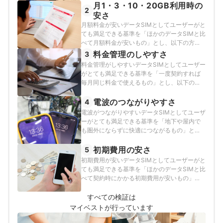
月1・3・10・20GB利用時の
の検証を行いました。2026年4月9〜10日・5
2
月14～15日・6月11・16日に記録した実測値
安さ
の情報をもとに評価しています。
月額料金が安いデータSIMとしてユーザーがと
ても満足できる基準を「ほかのデータSIMと比
べて月額料金が安いもの」とし、以下の方法
で検証を行いました。2026年7月2日時点の情
料金管理のしやすさ
3
報をもとに検証を行っています。
料金管理がしやすいデータSIMとしてユーザー
がとても満足できる基準を「一度契約すれば
毎月同じ料金で使えるもの」とし、以下の方
法で各サービスの検証を行いました。2026年
7月2日時点の情報をもとに検証を行っていま
電波のつながりやすさ
4
す。
電波がつながりやすいデータSIMとしてユーザ
ーがとても満足できる基準を「地下や屋内で
も圏外にならずに快適につながるもの」と
し、以下の方法で各サービスの検証を行いま
した。2025年7月24日に記録した実測値の情
初期費用の安さ
5
報をもとに調査・評価しています。
初期費用が安いデータSIMとしてユーザーがと
ても満足できる基準を「ほかのデータSIMと比
べて契約時にかかる初期費用が安いもの」と
し、以下の方法で検証を行いました。2026年
7月2日時点の情報をもとに検証を行っていま
すべての検証は
す。
マイベストが行っています