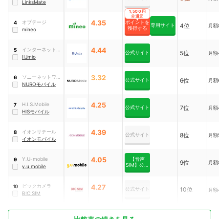
LinksMate
1,500円
分還元
4.35
オプテージ
ポイントを
4
専用サイト
4位
月額
獲得する
mineo
4.44
インターネットイ
5
公式サイト
5位
月額
ニシアティブ
IIJmio
3.32
ソニーネットワー
6
公式サイト
6位
月額
クコミュニケーシ
NUROモバイル
ョンズ
4.25
H.I.S.Mobile
7
公式サイト
7位
月額
HISモバイル
4.39
イオンリテール
8
公式サイト
8位
月額
イオンモバイル
4.05
Y.U-mobile
【音声
9
9位
月額
SIM】公式
y.u mobile
サイト
ビックカメラ
4.27
10
公式サイト
10位
月額
BIC SIM