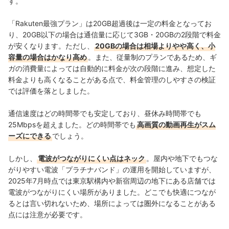
す。
「Rakuten最強プラン」は20GB超過後は一定の料金となってお
り、20GB以下の場合は通信量に応じて3GB・20GBの2段階で料金
が安くなります。ただし、
20GBの場合は相場よりやや高く、小
容量の場合はかなり高め
。また、従量制のプランであるため、ギ
ガの消費量によっては自動的に料金が次の段階に進み、想定した
料金よりも高くなることがある点で、料金管理のしやすさの検証
では評価を落としました。
通信速度はどの時間帯でも安定しており、昼休み時間帯でも
25Mbpsを超えました。どの時間帯でも
高画質の動画再生がスム
ーズにできる
でしょう。
しかし、
電波がつながりにくい点はネック
。屋内や地下でもつな
がりやすい電波「プラチナバンド」の運用を開始していますが、
2025年7月時点では東京駅構内や新宿周辺の地下にある店舗では
電波がつながりにくい場所がありました。どこでも快適につなが
るとは言い切れないため、場所によっては圏外になることがある
点には注意が必要です。