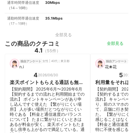
通常時間帯通信速度
30Mbps
（14～16時）
通勤時間帯通信速度
35.1Mbps
（17～19時）
全部見る
この商品のクチコミ
全部見る
4.1
（55件）
女性 | 40代｜東京都
女性
独自アンケート
独自アンケート
n.i
花❀花
4
5
2026/06/30
2026
楽天ポイントもらえる通話も無料
利用量をそれほ
の格安SIM
て、安くて満足
【契約期間】 2025年6月〜2026年6月
【契約期間】 2020
【契約するまでの流れと利用開始までの
【契約するまでの流
流れ】 ポイントキャンペーンがあり申
流れ】 キャンペー
し込んですぐ使えた 【繋がりにくい場
り、前のスマホの契
所】 人が多い場所だとつながりにくい
て、店舗に行き契約
時ぐある 【料金と通信速度のバランス
た。 【繋がりにく
について】 たまに繋がりにくいときは
感じることはなく、
あるが料金が安く、楽天ポイントもたま
【料金と通信速度の
るし倍率も上がるので満足している。通
特に不便を感じるこ