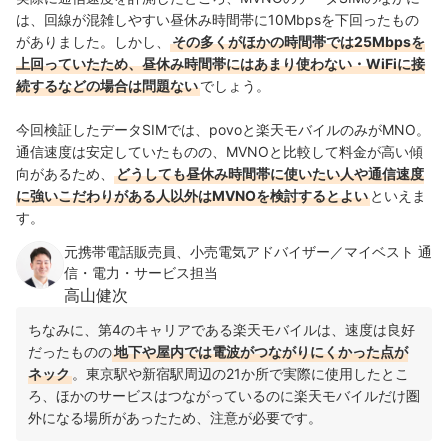
は、回線が混雑しやすい昼休み時間帯に10Mbpsを下回ったもの
がありました。しかし、
その多くがほかの時間帯では25Mbpsを
上回っていたため、昼休み時間帯にはあまり使わない・WiFiに接
続するなどの場合は問題ない
でしょう。
今回検証したデータSIMでは、povoと楽天モバイルのみがMNO。
通信速度は安定していたものの、MVNOと比較して料金が高い傾
向があるため、
どうしても昼休み時間帯に使いたい人や通信速度
に強いこだわりがある人以外はMVNOを検討するとよい
といえま
す。
元携帯電話販売員、小売電気アドバイザー／マイベスト 通
信・電力・サービス担当
高山健次
ちなみに、第4のキャリアである楽天モバイルは、速度は良好
だったものの
地下や屋内では電波がつながりにくかった点が
ネック
。東京駅や新宿駅周辺の21か所で実際に使用したとこ
ろ、ほかのサービスはつながっているのに楽天モバイルだけ圏
外になる場所があったため、注意が必要です。