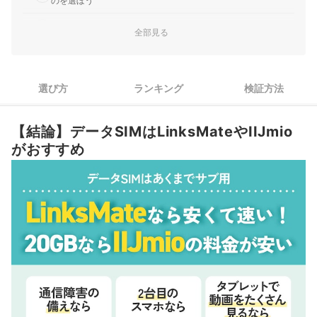
のを選ぼう
2
開通まですぐに進められるeSIM対応のデータSIMがおすすめ
全部見る
データSIMにSMS機能はなくてもOK！LINEの別アカウントを作
3
るなら検討
選び方
ランキング
検証方法
データSIM全15選おすすめ人気ランキング
人気データSIM15サービスを徹底検証！
【結論】データSIMはLinksMateやIIJmio
がおすすめ
データSIMと音声通話SIMとの違いは？
データSIM（データ通信専用SIM）のメリットは？
データSIMでLINEは使える？