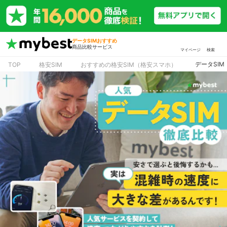
データSIMおすすめ
商品比較サービス
マイページ
検索
データSIM
TOP
格安SIM
おすすめの格安SIM（格安スマホ）