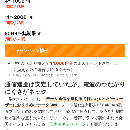
4〜10GB
1件
月額2,178円
11〜20GB
1件
月額2,178円
50GB〜無制限
1件
月額3,278円
キャンペーン情報
他社から乗り換えで
14,000円分
の楽天ポイント進呈（乗
り換え以外の場合は11,000円分）
特典は予告なく終了・変更される場合があります
通信速度は安定していたが、電波のつながり
にくさがネック
「楽天モバイル」は、
データ通信を無制限で行いたいヘビーユー
ザーにおすすめのデータSIM
。データ通信無制限の「Rakuten最
強プラン」のみを展開しており、eSIMに対応している点や初期費
用が無料な点も大きなメリットです。音声プランで契約すれば楽
天ポイントがもらえる「
三木谷キャンペーン
」も実施していま