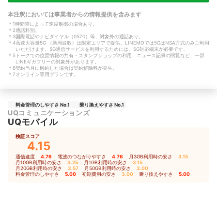
本注釈においては事業者からの情報提供を含みます
＊
1
時間帯によって速度制御の場合あり。
＊
2
通話料別。
＊
3
国際電話やナビダイヤル（0570）等、対象外の通話あり。
＊
4
高速大容量5G （新周波数）は限定エリアで提供。LINEMOでは5GはNSA方式のみご利用
いただけます。5G通信サービスを利用するためには、5G対応端末が必要です。
＊
5
トークでの位置情報の共有・スタンプショップの利用、ニュース記事の閲覧など、一部
LINEギガフリーの対象外があります。
＊
6
契約当月に解約した場合は契約解除料が発生。
＊
7
オンライン専用プランです。
料金管理のしやすさ No.1
乗り換えやすさ No.1
UQコミュニケーションズ
UQモバイル
検証スコア
4.15
通信速度
4.76
｜
電波のつながりやすさ
4.76
｜
月3GB利用時の安さ
3.15
｜
月10GB利用時の安さ
3.25
｜
月1GB利用時の安さ
3.15
｜
月20GB利用時の安さ
3.57
｜
月50GB利用時の安さ
3.00
｜
料金管理のしやすさ
5.00
｜
初期費用の安さ
3.00
｜
乗り換えやすさ
5.00