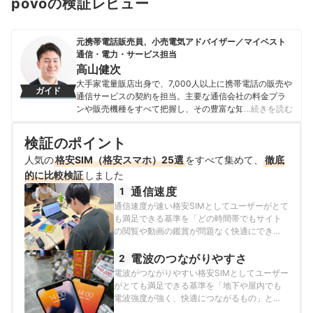
povoの検証レビュー
元携帯電話販売員、小売電気アドバイザー／マイベスト
通信・電力・サービス担当
高山健次
大手家電量販店出身で、7,000人以上に携帯電話の販売や
ガイド
通信サービスの契約を担当。主要な通信会社の料金プラ
ンや販売機種をすべて把握し、その豊富な知識で店舗販
…続きを読む
売ランキングにおいて個人表彰もされている。 その後マ
イベストに入社、携帯電話や光ファイバー回線キャリ
検証のポイント
ア・インターネットプロバイダーなどの通信会社を専門
人気の
格安SIM（格安スマホ）25選
に担当しており、格安SIMやホームルーターを実際に回線
をすべて集めて、
徹底
契約し各社の料金プランや通信速度の比較を行うととも
的に比較検証
しました
に、モバイルだけでなく10社以上の戸建て・マンション
通信速度
1
向けの光回線の通信速度・速度制限も調査している。 ま
通信速度が速い格安SIMとしてユーザーがとて
た通信サービスだけでなく、ファイナンシャルプランナ
も満足できる基準を「どの時間帯でもサイト
ーの視点含めて電気代など固定費支出見直しのガイドも
の閲覧や動画の鑑賞が問題なく快適にできる
している。
速度のもの」とし、以下の方法で各サービス
高山健次のプロフィール
の検証を行いました。2026年4月9〜10日・5
電波のつながりやすさ
2
月14～15日・6月11・16日に測定した実測値
電波がつながりやすい格安SIMとしてユーザー
の情報をもとに調査・評価しています。
がとても満足できる基準を「地下や屋内でも
電波強度が強く、快適につながるもの」と
し、以下の方法で各サービスの検証を行いま