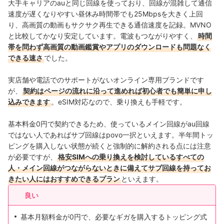
大手キャリアのauと同じ回線を使っており、回線が混雑して通信
速度が遅くなりやすい昼休み時間帯でも25Mbpsを大きく上回
り、高画質の動画もサクサク再生できる通信速度を記録。MVNO
と比較してかなり安定しています。電波もつながりやすく、
時間
帯を問わず高画質の動画鑑賞やアプリのダウンロードも問題なく
できる速さ
でした。
実店舗や電話でのサポートがないオンライン専用ブランドです
が、
契約はページの流れに沿って進めれば初心者でも簡単に申し
込みできます
。eSIM対応なので、乗り換えも手軽です。
基本料金0円で契約できるため、使っているメイン回線がau回線
ではない人であればサブ回線はpovo一択といえます。半年間トッ
ピングを購入しない状態が続くと強制的に解約される点には注意
が必要ですが、
格安SIMへの乗り換えを検討しているすべての
人・メイン回線がつながらないときに備えてサブ回線を持ってお
きたい人にはおすすめできるプラン
といえます。
良い
基本月額料金が0円で、必要なギガを購入するトッピング式