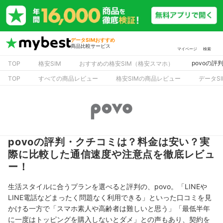
データSIMおすすめ
商品比較サービス
マイページ
検索
povoの
TOP
格安SIM
おすすめの格安SIM（格安スマホ）
TOP
すべての商品レビュー
格安SIMの商品レビュー
データS
povoの評判・クチコミは？料金は安い？実
際に比較した通信速度や注意点を徹底レビュ
ー！
生活スタイルに合うプランを選べる
と評判の、povo。「
LINEや
LINE電話などまったく問題なく利用できる」といった口コミを見
かける一方で「
スマホ素人や高齢者は難しいと思う」「
最低半年
に一度はトッピングを購入しないとダメ」との声もあり、契約を