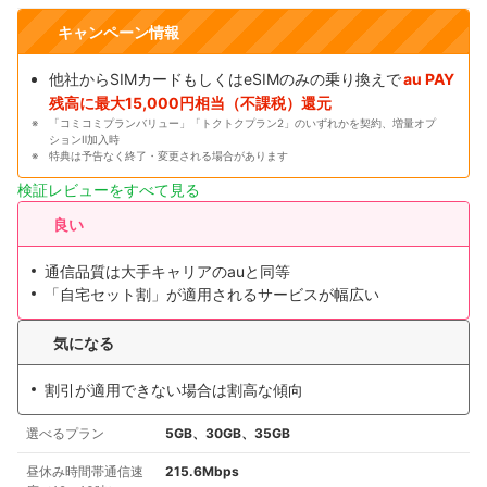
キャンペーン情報
他社からSIMカードもしくはeSIMのみの乗り換えで
au PAY
残高に最大15,000円相当（不課税）還元
「コミコミプランバリュー」「トクトクプラン2」のいずれかを契約、増量オプ
ションⅡ加入時
特典は予告なく終了・変更される場合があります
検証レビューをすべて見る
良い
通信品質は大手キャリアのauと同等
「自宅セット割」が適用されるサービスが幅広い
気になる
割引が適用できない場合は割高な傾向
選べるプラン
5GB、30GB、35GB
昼休み時間帯通信速
215.6Mbps