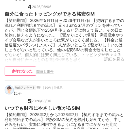
4
2026/08/06
自分に合ったトッピングができる格安SIM
【契約期間】 2026年5月11日〜2026年11月7日 【契約するまでの
流れと利用開始までの流れ】 元々auの5G/月のプランを使ってい
たが、同じ金額以下で25G/月使えると兄に教えて貰い、その日に
契約し使えるようになった。 【繋がりにくい場所】 満員電車やラ
イブ会場など人が多いところは繋がりにくく感じる。 【料金と通
信速度のバランスについて】 人が多いところで繋がりにくいのは
しょうがないと思っている。他の格安SIMの料金比較をしたこと
がないが、個人的には安く満足している。トッピングが色々ある
詳細を見る
ため自分に合ったものを選択出来ると思う。
参考になった
問題を報告
男性 | 50代｜沖縄県
独自アンケート
にゃ
5
2026/08/06
いつでも財布にやさしい繋がるSIM
【契約期間】 2025年2月から2026年7月 【契約するまでの流れと
利用開始までの流れ】 格安SIMの契約を検討し始めてから、申し
込みを行い、実際に利用できるようになるまでにかかった期間