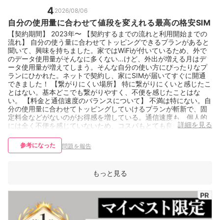
4
2026/08/06
自分の使用量に合わせて値段を変えれる最高の格安SIM
【契約期間】 2023年〜 【契約するまでの流れと利用開始までの
流れ】 自分の使う量に合わせてトッピングできるプランがあると
聞いて、興味を持ちました。家ではWiFiが付いているため、外で
のデータ使用量がそんなに多くない…けど、外出が増える月はデ
ータ使用量が増えてしまう。そんな自分の使い方にぴったりなプ
ランにひかれた。ネットで契約し、家にSIMが届いてすぐに開通
できました！ 【繋がりにくい場所】 特に繋がりにくいと感じたこ
とはない。基本どこでも繋がりやすく、不便を感じたことはな
い。 【料金と通信速度のバランスについて】 不満は特にない。自
分の使用量に合わせてトッピングしていけるプランが斬新で、固
定料金などがないのがお得感を増している。通信速度も、個人的
詳細を見る
には全く不便を感じていないため、コスパもとても良い！
参考になった
問題を報告
もっと見る