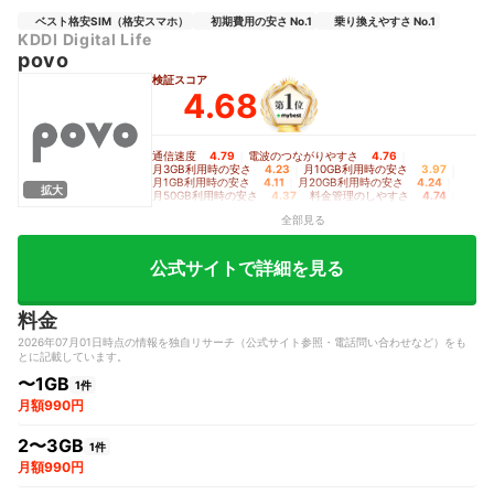
ベスト格安SIM（格安スマホ）
初期費用の安さ No.1
乗り換えやすさ No.1
KDDI Digital Life
povo
検証スコア
4.68
通信速度
4.79
｜
電波のつながりやすさ
4.76
｜
月3GB利用時の安さ
4.23
｜
月10GB利用時の安さ
3.97
｜
月1GB利用時の安さ
4.11
｜
月20GB利用時の安さ
4.24
｜
拡大
月50GB利用時の安さ
4.37
｜
料金管理のしやすさ
4.74
｜
初期費用の安さ
5.00
｜
乗り換えやすさ
5.00
全部見る
公式サイトで詳細を見る
料金
2026年07月01日時点の情報を独自リサーチ（公式サイト参照・電話問い合わせなど）をも
とに記載しています。
〜1GB
1件
月額990円
2〜3GB
1件
月額990円