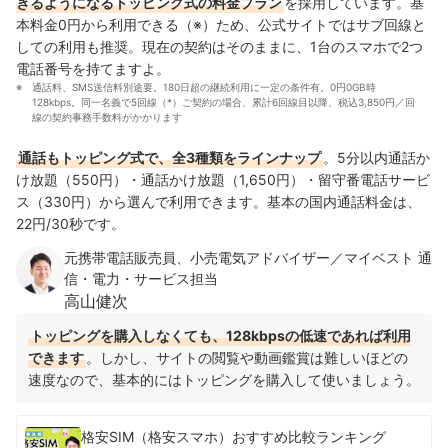
きるようになるトッピング式の料金プラン
を採用しています。基
本料金0円から利用できる（※）ため、公式サイトではサブ回線と
しての利用も推奨。現在の契約はそのままに、1台のスマホで2つ
電話番号を持てますよ。
通話料、SMS送信料別途要。180日超の継続利用に一定の条件有。0円0GB時
128kbps。同一名義で5回線（*）ご契約の場合、累計6回線目以降、税込3,850円／回
線の契約事務手数料がかかります
通話もトッピング式で、全3種類をラインナップ
。5分以内通話か
け放題（550円）・通話かけ放題（1,650円）・留守番電話サービ
ス（330円）から選んで利用できます。基本の国内通話料金は、
22円/30秒です。
元携帯電話販売員、小売電気アドバイザー／マイベスト 通
信・電力・サービス担当
高山健次
トッピングを購入しなくても、128kbpsの低速であれば利用
できます
。しかし、サイトの閲覧や動画鑑賞は難しいほどの
速度なので、基本的にはトッピングを購入して使いましょう。
格安SIM（格安スマホ）おすすめ比較ランキング