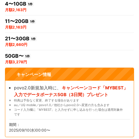
4〜10GB
1件
月額2,163円
11〜20GB
1件
月額2,163円
21〜30GB
1件
月額2,660円
50GB〜
1件
月額3,278円
キャンペーン情報
povo2.0新規加入時に、
キャンペーンコード「MYBEST」
入力でデータボーナス5GB（3日間）プレゼント
特典は予告なく変更、終了する場合があります
au／UQ mobile／povo1.0／他社からpovo2.0へ変更の方も含みます
コード入力欄に「MYBEST」と入力せずに申し込みを行った場合は適用対象外
です
期間：
2025/09/10(水)00:00〜