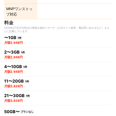
MNPワンストッ
プ対応
料金
2026年07月01日時点の情報を独自リサーチ（公式サイト参照・電話問い合わせなど）をも
とに記載しています。
〜1GB
1件
月額2,948円
2〜3GB
1件
月額2,948円
4〜10GB
1件
月額2,948円
11〜20GB
1件
月額3,828円
21〜30GB
1件
月額3,828円
50GB〜
プランなし