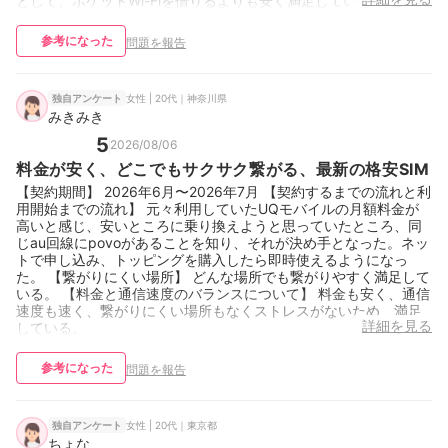
として、ポケットWi-Fiを借りるよりも安く満足している。
参考になった
問題を報告
女性 | 20代｜神奈川県
独自アンケート
みきみき
5
2026/08/06
料金が安く、どこでもサクサク繋がる、最新の格安SIM
【契約期間】 2026年6月〜2026年7月 【契約するまでの流れと利
用開始までの流れ】 元々利用していたUQモバイルの月額料金が
高いと感じ、安いところに乗り換えようと思っていたところ、同
じau回線にpovoがあることを知り、それが決め手となった。ネッ
トで申し込み、トッピングを購入したら即時使えるようになっ
た。 【繋がりにくい場所】 どんな場所でも繋がりやすく満足して
いる。 【料金と通信速度のバランスについて】 料金も安く、通信
速度も速く、繋がりにくい場所もなくストレスがないため、満足
詳細を見る
している。
参考になった
問題を報告
女性 | 20代｜東京都
独自アンケート
ちょな