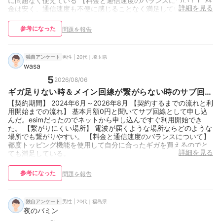
に問題なく使えている 【料金と通信速度のバランスについて】 料
詳細を見る
金は安く、通信速度も不便に感じることなく満足している。
参考になった
問題を報告
男性 | 20代｜埼玉県
独自アンケート
wasa
5
2026/08/06
ギガ足りない時＆メイン回線が繋がらない時のサブ回
線。
【契約期間】 2024年6月～2026年8月 【契約するまでの流れと利
用開始までの流れ】 基本月額0円と聞いてサブ回線として申し込
んだ。esimだったのでネットから申し込んですぐ利用開始でき
た。 【繋がりにくい場所】 電波が届くような場所ならどのような
場所でも繋がりやすい。 【料金と通信速度のバランスについて】
都度トッピング機能を使用して自分に合ったギガを買えるのでと
詳細を見る
ても満足している。
参考になった
問題を報告
男性 | 20代｜福島県
独自アンケート
夜のバミン