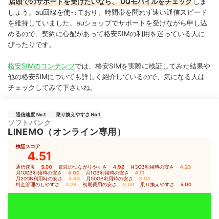
店頭でのサポートを受けたいなら、
UQモバイルをチェック
しま
しょう。au回線を使っており、時間帯を問わず速い通信スピード
を維持していました。auショップでサポートを受けながら申し込
めるので、契約に心配があって格安SIMの利用を迷っている人に
ぴったりです。
格安SIMのコンテンツ
では、格安SIMを実際に検証してみた結果や
他の格安SIMについても詳しく紹介しているので、気になる人は
チェックしてみて下さいね。
通信速度 No.1
乗り換えやすさ No.1
ソフトバンク
LINEMO（オンライン専用）
検証スコア
4.51
通信速度
5.00
｜
電波のつながりやすさ
4.92
｜
月3GB利用時の安さ
4.23
｜
月10GB利用時の安さ
4.00
｜
月1GB利用時の安さ
4.11
｜
月20GB利用時の安さ
3.83
｜
月50GB利用時の安さ
3.00
｜
料金管理のしやすさ
3.26
｜
初期費用の安さ
3.00
｜
乗り換えやすさ
5.00