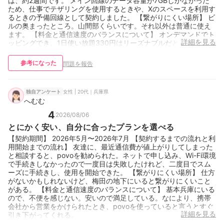
は、約2週間です。 メイン回線のデータ容量が7GBしかなかった
ため、仕事でテザリングを使用するときや、Xのスペースを利用す
るときの予備回線として契約しました。 【繋がりにくい場所】 ビ
ルの奥まったところ。山間部くらいです。それ以外は普通に使え
ます。 【料金と通信速度のバランスについて】 オンデマンドでト
詳細を見る
ッピングでき。1日使い放題330円はリーズナブルだと思います。
参考になった
問題を報告
女性 | 20代｜兵庫県
独自アンケート
へむむ
4
2026/08/06
とにかく安い、自分に合ったプランを選べる
【契約期間】 2026年5月〜2026年7月 【契約するまでの流れと利
用開始までの流れ】 友達に、最近通信費が値上がりしてしまった
と相談すると、povoを勧められた。ネットで申し込み、Wi-Fi環境
で手続きしなかったので一度目は失敗したけれど、二度目でスム
ーズに手続きし、使用を開始できた。 【繋がりにくい場所】 仕方
がないかもしれないけど、梅田の地下にいると繋がりにくいこと
がある。 【料金と通信速度のバランスについて】 基本兵庫にいる
ので、不便を感じない。安いので満足している。なにより、携帯
会社から営業をかけられたとき、povoを使っていると言うとすぐ
詳細を見る
引き下がってくれる。