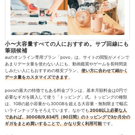
小〜大容量すべての人におすすめ。サブ回線にも
筆頭候補
auのオンライン専用プラン「povo」は、サイトの閲覧がメインで
あまりデータ量を使わない人にも、動画鑑賞やゲームを長時間楽
しみたい人にもおすすめの格安プラン。
使い方に合わせて細かく
データ量をカスタマイズできます
。
povoの最大の特徴でもある料金プランは、基本月額料金は0円で
必要なギガを購入して使う「トッピング」式。トッピングの種類
は、1GBの超小容量から300GBを超える大容量・無制限まで幅広
いラインナップをそろえています。なかでも
20GB以上必要な人
であれば、300GB/9,834円（90日間）のトッピングで3か月分の
ギガをまとめ買いすることで、かなり安く利用可能
です。