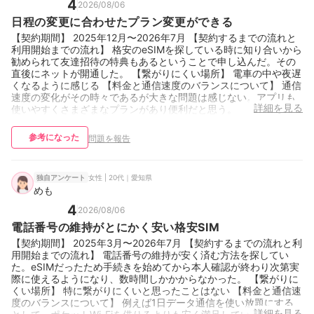
4
2026/08/06
日程の変更に合わせたプラン変更ができる
【契約期間】 2025年12月〜2026年7月 【契約するまでの流れと
利用開始までの流れ】 格安のeSIMを探している時に知り合いから
勧められて友達招待の特典もあるということで申し込んだ。その
直後にネットが開通した。 【繋がりにくい場所】 電車の中や夜遅
くなるように感じる 【料金と通信速度のバランスについて】 通信
速度の変化がその時々であるが大きな問題は感じない。アプリも
詳細を見る
使いやすくさまざまなプランがあり便利だと思う。
参考になった
問題を報告
女性 | 20代｜愛知県
独自アンケート
めも
4
2026/08/06
電話番号の維持がとにかく安い格安SIM
【契約期間】 2025年3月〜2026年7月 【契約するまでの流れと利
用開始までの流れ】 電話番号の維持が安く済む方法を探してい
た。eSIMだったため手続きを始めてから本人確認が終わり次第実
際に使えるようになり、数時間しかかからなかった。 【繋がりに
くい場所】 特に繋がりにくいと思ったことはない 【料金と通信速
度のバランスについて】 例えば1日データ通信を使い放題にする
詳細を見る