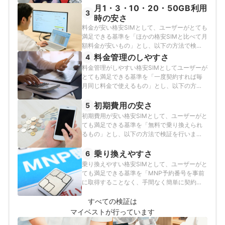
月1・3・10・20・50GB利用
した。2025年7月24日に記録した実測値の情
3
報をもとに調査・評価しています。
時の安さ
料金が安い格安SIMとして、ユーザーがとても
満足できる基準を「ほかの格安SIMと比べて月
額料金が安いもの」とし、以下の方法で検証
を行いました。なお、デフォルトで表示され
料金管理のしやすさ
4
る「おすすめ順」のランキングは、最も利用
料金管理がしやすい格安SIMとしてユーザーが
者が多いとされている3GB使えるプランの料
とても満足できる基準を「一度契約すれば毎
金で作成しています。2026年7月2日時点の情
月同じ料金で使えるもの」とし、以下の方法
報をもとに検証を行っています。
で各サービスの検証を行いました。
初期費用の安さ
5
初期費用が安い格安SIMとして、ユーザーがと
ても満足できる基準を「無料で乗り換えられ
るもの」とし、以下の方法で検証を行いまし
た。なお、スコアが同率1位である場合、それ
ぞれのサービスでNo.1表示をしています。
乗り換えやすさ
6
2026年7月2日時点の情報をもとに検証を行っ
乗り換えやすい格安SIMとして、ユーザーがと
ています。
ても満足できる基準を「MNP予約番号を事前
に取得することなく、手間なく簡単に契約で
きるもの」とし、以下の方法で検証を行いま
した。なお、スコアが同率1位である場合、そ
すべての検証は
れぞれのサービスでNo.1表示をしています。
マイベストが行っています