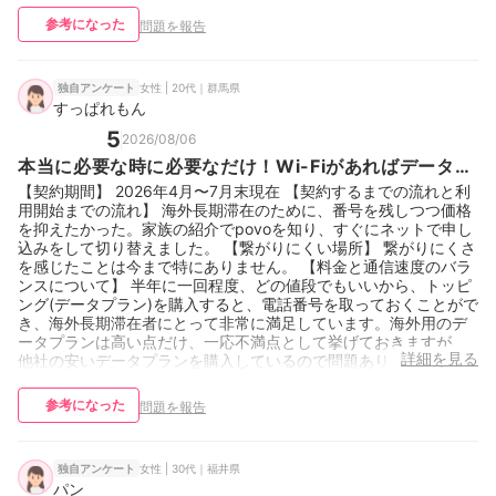
参考になった
問題を報告
女性 | 20代｜群馬県
独自アンケート
すっぱれもん
5
2026/08/06
本当に必要な時に必要なだけ！Wi-Fiがあればデータは
あまり使わない人に！
【契約期間】 2026年4月〜7月末現在 【契約するまでの流れと利
用開始までの流れ】 海外長期滞在のために、番号を残しつつ価格
を抑えたかった。家族の紹介でpovoを知り、すぐにネットで申し
込みをして切り替えました。 【繋がりにくい場所】 繋がりにくさ
を感じたことは今まで特にありません。 【料金と通信速度のバラ
ンスについて】 半年に一回程度、どの値段でもいいから、トッピ
ング(データプラン)を購入すると、電話番号を取っておくことがで
き、海外長期滞在者にとって非常に満足しています。海外用のデ
ータプランは高い点だけ、一応不満点として挙げておきますが、
詳細を見る
他社の安いデータプランを購入しているので問題ありません。
参考になった
問題を報告
女性 | 30代｜福井県
独自アンケート
パン