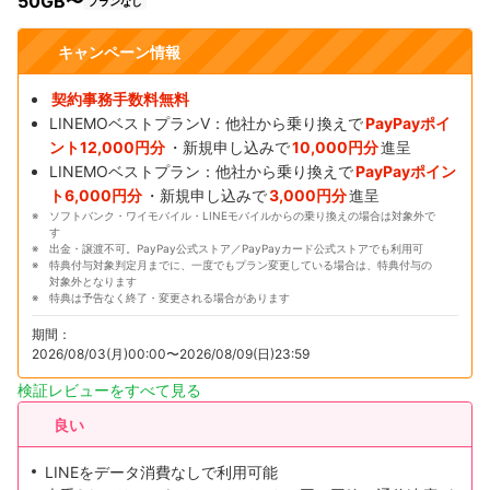
50GB〜
プランなし
キャンペーン情報
契約事務手数料無料
LINEMOベストプランV：他社から乗り換えで
PayPayポイ
ント12,000円分
・新規申し込みで
10,000円分
進呈
LINEMOベストプラン：他社から乗り換えで
PayPayポイン
ト6,000円分
・新規申し込みで
3,000円分
進呈
ソフトバンク・ワイモバイル・LINEモバイルからの乗り換えの場合は対象外で
す
出金・譲渡不可。PayPay公式ストア／PayPayカード公式ストアでも利用可
特典付与対象判定月までに、一度でもプラン変更している場合は、特典付与の
対象外となります
特典は予告なく終了・変更される場合があります
期間：
2026/08/03(月)00:00〜2026/08/09(日)23:59
検証レビューをすべて見る
良い
LINEをデータ消費なしで利用可能