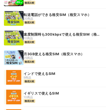
徹底比較
転送電話ができる格安SIM（格安スマホ）
20商品
徹底比較
速度制限時も300kbpsで使える格安SIM（格安
スマホ）
10商品
徹底比較
月3GB使える格安SIM（格安スマホ）
25商品
徹底比較
インドで使えるSIM
9商品
徹底比較
イギリスで使えるSIM
10商品
徹底比較