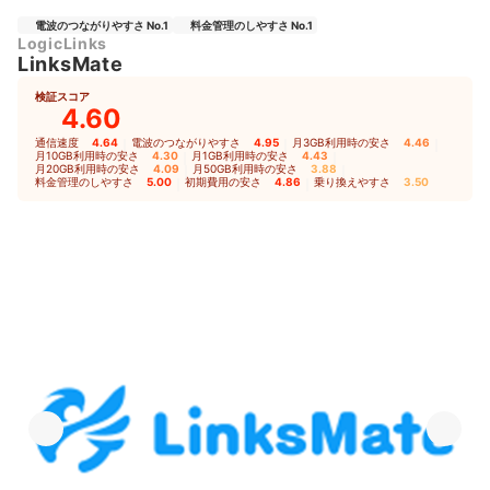
電波のつながりやすさ No.1
料金管理のしやすさ No.1
LogicLinks
LinksMate
検証スコア
4.60
通信速度
4.64
｜
電波のつながりやすさ
4.95
｜
月3GB利用時の安さ
4.46
｜
月10GB利用時の安さ
4.30
｜
月1GB利用時の安さ
4.43
｜
月20GB利用時の安さ
4.09
｜
月50GB利用時の安さ
3.88
｜
料金管理のしやすさ
5.00
｜
初期費用の安さ
4.86
｜
乗り換えやすさ
3.50