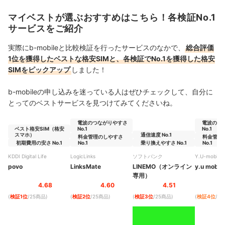
マイベストが選ぶおすすめはこちら！各検証No.1
サービスをご紹介
実際にb-mobileと比較検証を行ったサービスのなかで、
総合評価
1位を獲得したベストな格安SIMと、各検証でNo.1を獲得した格安
SIMをピックアップ
しました！
b-mobile
の申し込みを迷っている人はぜひチェックして、自分に
とってのベストサービスを見つけてみてくださいね。
電波のつながりやすさ
電波のつ
ベスト格安SIM（格安
No.1
No.1
スマホ）
通信速度 No.1
料金管理のしやすさ
料金管理
初期費用の安さ No.1
No.1
乗り換えやすさ No.1
No.1
KDDI Digital Life
LogicLinks
ソフトバンク
Y.U-mobile
povo
LinksMate
LINEMO（オンライン
y.u mobile
専用）
4.68
4.60
4.51
(
検証1位
/25商品
)
(
検証2位
/25商品
)
(
検証3位
/25商品
)
(
検証4位
/2