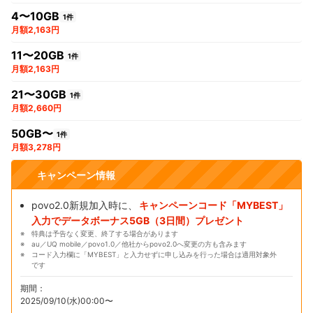
4〜10GB
1件
月額2,163円
11〜20GB
1件
月額2,163円
21〜30GB
1件
月額2,660円
50GB〜
1件
月額3,278円
キャンペーン情報
povo2.0新規加入時に、
キャンペーンコード「MYBEST」
入力でデータボーナス5GB（3日間）プレゼント
特典は予告なく変更、終了する場合があります
au／UQ mobile／povo1.0／他社からpovo2.0へ変更の方も含みます
コード入力欄に「MYBEST」と入力せずに申し込みを行った場合は適用対象外
です
期間：
2025/09/10(水)00:00〜