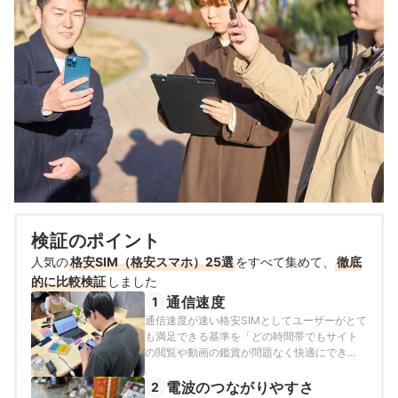
検証のポイント
人気の
格安SIM（格安スマホ）25選
をすべて集めて、
徹底
的に比較検証
しました
通信速度
1
通信速度が速い格安SIMとしてユーザーがとて
も満足できる基準を「どの時間帯でもサイト
の閲覧や動画の鑑賞が問題なく快適にできる
速度のもの」とし、以下の方法で各サービス
の検証を行いました。2026年4月9〜10日・5
電波のつながりやすさ
2