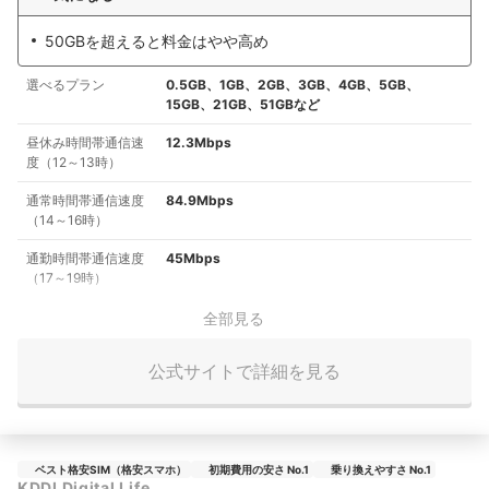
50GBを超えると料金はやや高め
選べるプラン
0.5GB、1GB、2GB、3GB、4GB、5GB、
15GB、21GB、51GBなど
昼休み時間帯通信速
12.3Mbps
度（12～13時）
通常時間帯通信速度
84.9Mbps
（14～16時）
通勤時間帯通信速度
45Mbps
（17～19時）
全部見る
公式サイトで詳細を見る
ベスト格安SIM（格安スマホ）
初期費用の安さ No.1
乗り換えやすさ No.1
KDDI Digital Life