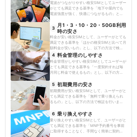
月14～15日・6月11・16日に測定した実測値
電波がつながりやすい格安SIMとしてユーザー
の情報をもとに調査・評価しています。
がとても満足できる基準を「地下や屋内でも
電波強度が強く、快適につながるもの」と
し、以下の方法で各サービスの検証を行いま
月1・3・10・20・50GB利用
した。2025年7月24日に記録した実測値の情
3
報をもとに調査・評価しています。
時の安さ
料金が安い格安SIMとして、ユーザーがとても
満足できる基準を「ほかの格安SIMと比べて月
額料金が安いもの」とし、以下の方法で検証
を行いました。なお、デフォルトで表示され
料金管理のしやすさ
4
る「おすすめ順」のランキングは、最も利用
料金管理がしやすい格安SIMとしてユーザーが
者が多いとされている3GB使えるプランの料
とても満足できる基準を「一度契約すれば毎
金で作成しています。2026年7月2日時点の情
月同じ料金で使えるもの」とし、以下の方法
報をもとに検証を行っています。
で各サービスの検証を行いました。
初期費用の安さ
5
初期費用が安い格安SIMとして、ユーザーがと
ても満足できる基準を「無料で乗り換えられ
るもの」とし、以下の方法で検証を行いまし
た。なお、スコアが同率1位である場合、それ
ぞれのサービスでNo.1表示をしています。
乗り換えやすさ
6
2026年7月2日時点の情報をもとに検証を行っ
乗り換えやすい格安SIMとして、ユーザーがと
ています。
ても満足できる基準を「MNP予約番号を事前
に取得することなく、手間なく簡単に契約で
きるもの」とし、以下の方法で検証を行いま