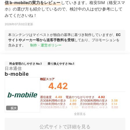
信 b-mobileの実力をレビュー
していきます。格安SIM（格安スマ
ホ）の選び方も紹介しているので、検討中の人はぜひ参考にして
みてくださいね！
2026年07月02日更新
本コンテンツはマイベストが独自の基準に基づき制作していますが、
EC
サイトやメーカー等から送客手数料を受領
しており、プロモーションを
含みます。
制作・運営ポリシー
料金管理のしやすさ No.1
乗り換えやすさ No.1
日本通信
b-mobile
検証スコア
4.42
通信速度
4.49
｜
電波のつながりやすさ
4.92
｜
月3GB利用時の安さ
3.80
｜
月10GB利用時の安さ
3.58
｜
月1GB利用時の安さ
4.00
｜
月20GB利用時の安さ
3.14
｜
月50GB利用時の安さ
3.00
｜
料金管理のしやすさ
5.00
｜
拡大
初期費用の安さ
4.12
｜
乗り換えやすさ
5.00
全部見る
公式サイトで詳細を見る