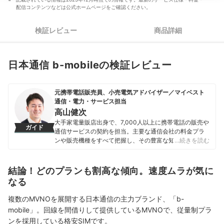
配信コンテンツなどは公式ホームページをご確認ください。
検証レビュー
商品詳細
日本通信 b-mobileの検証レビュー
元携帯電話販売員、小売電気アドバイザー／マイベスト
通信・電力・サービス担当
高山健次
大手家電量販店出身で、7,000人以上に携帯電話の販売や
ガイド
通信サービスの契約を担当。主要な通信会社の料金プラ
ンや販売機種をすべて把握し、その豊富な知識で店舗販
…続きを読む
売ランキングにおいて個人表彰もされている。 その後マ
イベストに入社、携帯電話や光ファイバー回線キャリ
ア・インターネットプロバイダーなどの通信会社を専門
結論！どのプランも割高な傾向。速度ムラが気に
に担当しており、格安SIMやホームルーターを実際に回線
なる
契約し各社の料金プランや通信速度の比較を行うととも
に、モバイルだけでなく10社以上の戸建て・マンション
複数のMVNOを展開する日本通信の主力ブランド、「b-
向けの光回線の通信速度・速度制限も調査している。 ま
mobile」。回線を間借りして提供しているMVNOで、従量制プラ
た通信サービスだけでなく、ファイナンシャルプランナ
ンを採用している格安SIMです。
ーの視点含めて電気代など固定費支出見直しのガイドも