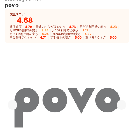
povo
検証スコア
4.68
通信速度
4.79
｜
電波のつながりやすさ
4.76
｜
月3GB利用時の安さ
4.23
｜
月10GB利用時の安さ
3.97
｜
月1GB利用時の安さ
4.11
｜
月20GB利用時の安さ
4.24
｜
月50GB利用時の安さ
4.37
｜
料金管理のしやすさ
4.74
｜
初期費用の安さ
5.00
｜
乗り換えやすさ
5.00