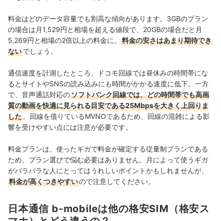
している。
高山健次のプロフィール
料金はどのデータ容量でも割高な傾向があります。3GBのプラン
の場合は月1,529円と相場を超える値段で、20GBの場合だと月
5,269
円と相場の2倍以上の料金に。
料金の安さはあまり期待でき
ない
でしょう。
通信速度を計測したところ、ドコモ回線では昼休みの時間帯にな
るとサイトやSNSの読み込みにも時間がかかる速度に低下。一方
で、音声通話対応の
ソフトバンク回線では、どの時間帯でも高画
質の動画を快適に見られる目安である25Mbpsを大きく上回りま
した
。回線を借りているMVNOであるため、回線の混雑による影
響を受けやすい点には注意が必要です。
料金プランは、使ったギガで料金が確定する従量制プランである
ため、プラン選びで悩む必要はありません。月によって使うギガ
がバラバラな人にとってはうれしいポイントかもしれませんが、
料金が高くつきやすい
ので注意してください。
日本通信 b-mobileは他の格安SIM（格安ス