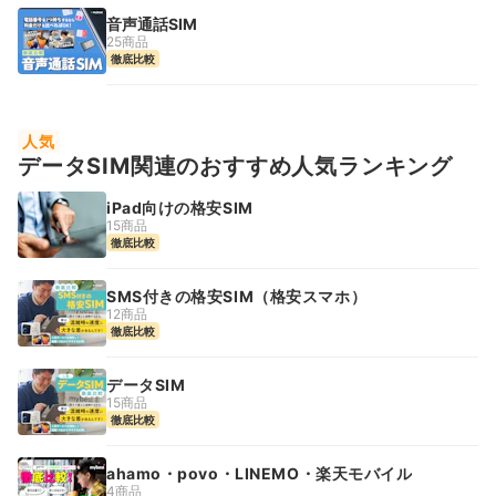
音声通話SIM
25商品
徹底比較
人気
データSIM関連のおすすめ人気ランキング
iPad向けの格安SIM
15商品
徹底比較
SMS付きの格安SIM（格安スマホ）
12商品
徹底比較
データSIM
15商品
徹底比較
ahamo・povo・LINEMO・楽天モバイル
4商品