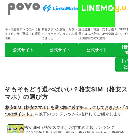
小〜大容量すべての人にお
料金プランが豊富。カウン
通信速度・電波・安さが優
U-NEXTと
すすめ。サブ回線にも筆頭
トフリーオプションでお得
秀でコスパ良好。3〜10GB
あり。ギガの
候補
に使える
は段階制なので注意
【音声
公式サイト
公式サイト
公式サイト
式
【デー
公式
そもそもどう選べばいい？格安SIM（格安ス
マホ）の選び方
格安SIM（格安スマホ）を選ぶ際に必ずチェックしておきたい「4
つのポイント」
を以下のコンテンツから抜粋してご紹介します。
格安SIM（格安スマホ）おすすめ比較ランキング
【2026年6月｜速度・料金・乗り換えやすさを徹底検