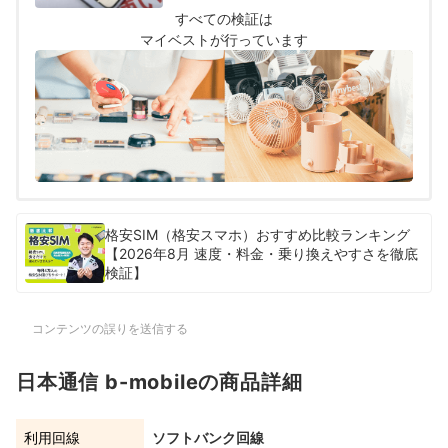
した。なお、スコアが同率1位である場合、そ
すべての検証は
れぞれのサービスでNo.1表示をしています。
マイベストが行っています
格安SIM（格安スマホ）おすすめ比較ランキング
【2026年8月 速度・料金・乗り換えやすさを徹底
検証】
コンテンツの誤りを送信する
日本通信 b-mobileの商品詳細
利用回線
ソフトバンク回線