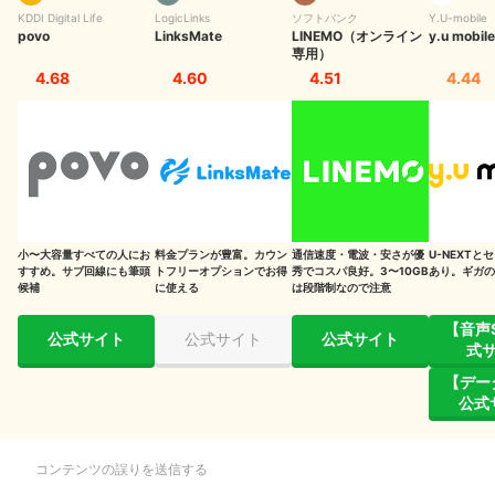
KDDI Digital Life
LogicLinks
ソフトバンク
Y.U-mobile
povo
LinksMate
LINEMO（オンライン
y.u mobile
LINEMOで複数回線を契約する際の注意点
専用）
4.68
4.60
4.51
4.44
家族割や複数回線割引が適用されない
通信障害に備えられない
LINEMOで2台目を契約する手順
LINEMOの2台目契約・回線追加に関するQ&A
子どもに持たせる場合、親名義で契約できる？
小〜大容量すべての人にお
料金プランが豊富。カウン
通信速度・電波・安さが優
U-NEXTと
すすめ。サブ回線にも筆頭
トフリーオプションでお得
秀でコスパ良好。3〜10GB
あり。ギガの
候補
複数回線の契約者情報・利用状況の確認方法は？
に使える
は段階制なので注意
【音声
LINEMOの詳しい情報はこちら
公式サイト
公式サイト
公式サイト
式
【デー
公式
コンテンツの誤りを送信する