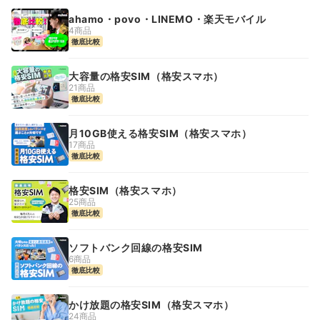
ahamo・povo・LINEMO・楽天モバイル
4商品
徹底比較
大容量の格安SIM（格安スマホ）
21商品
徹底比較
月10GB使える格安SIM（格安スマホ）
17商品
徹底比較
格安SIM（格安スマホ）
25商品
徹底比較
ソフトバンク回線の格安SIM
6商品
徹底比較
かけ放題の格安SIM（格安スマホ）
24商品