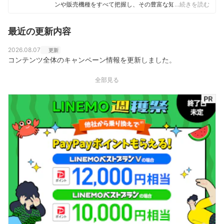
ンや販売機種をすべて把握し、その豊富な知識で店舗販
…続きを読む
売ランキングにおいて個人表彰もされている。 その後マ
イベストに入社、携帯電話や光ファイバー回線キャリ
最近の更新内容
ア・インターネットプロバイダーなどの通信会社を専門
に担当しており、格安SIMやホームルーターを実際に回線
契約し各社の料金プランや通信速度の比較を行うととも
2026.08.07
更新
に、モバイルだけでなく10社以上の戸建て・マンション
コンテンツ全体のキャンペーン情報を更新しました。
向けの光回線の通信速度・速度制限も調査している。 ま
た通信サービスだけでなく、ファイナンシャルプランナ
全部見る
ーの視点含めて電気代など固定費支出見直しのガイドも
している。
高山健次のプロフィール