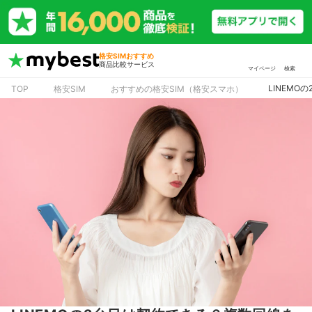
格安SIMおすすめ
商品比較サービス
マイページ
検索
LINEM
TOP
格安SIM
おすすめの格安SIM（格安スマホ）