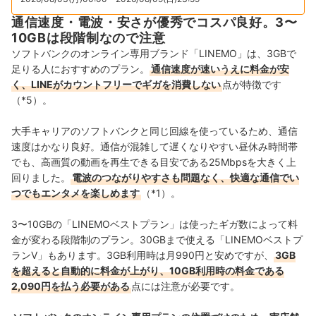
通信速度・電波・安さが優秀でコスパ良好。3〜
10GBは段階制なので注意
ソフトバンクのオンライン専用ブランド「LINEMO」は、3GBで
足りる人におすすめのプラン。
通信速度が速いうえに料金が安
く、LINEがカウントフリーでギガを消費しない
点が特徴です
（*5）。
大手キャリアのソフトバンクと同じ回線を使っているため、通信
速度はかなり良好。通信が混雑して遅くなりやすい昼休み時間帯
でも、
高画質の動画を再生できる目安である25Mbpsを大きく上
回りました。
電波のつながりやすさも問題なく、快適な通信でい
つでもエンタメを楽しめます
（*1）。
3〜10GBの「LINEMOベストプラン」は使ったギガ数によって料
金が変わる段階制のプラン。30GBまで使える「LINEMOベストプ
ランV」もあります。3GB利用時は月990円と安めですが、
3GB
を超えると自動的に料金が上がり、10GB利用時の料金である
2,090円を払う必要がある
点には注意が必要です。