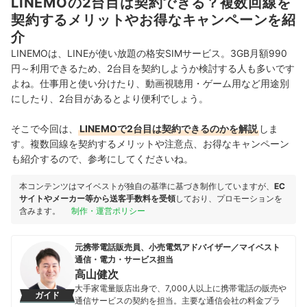
LINEMOの2台目は契約できる？複数回線を
契約するメリットやお得なキャンペーンを紹
介
LINEMOは、LINEが使い放題の格安SIMサービス。3GB月額990
円～利用できるため、2台目を契約しようか検討する人も多いです
よね。仕事用と使い分けたり、動画視聴用・ゲーム用など用途別
にしたり、2台目があるとより便利でしょう。
そこで今回は、
LINEMOで2台目は契約できるのかを解説
しま
す。複数回線を契約するメリットや注意点、お得なキャンペーン
も紹介するので、参考にしてくださいね。
本コンテンツはマイベストが独自の基準に基づき制作していますが、
EC
サイトやメーカー等から送客手数料を受領
しており、プロモーションを
含みます。
制作・運営ポリシー
元携帯電話販売員、小売電気アドバイザー／マイベスト
通信・電力・サービス担当
高山健次
大手家電量販店出身で、7,000人以上に携帯電話の販売や
ガイド
通信サービスの契約を担当。主要な通信会社の料金プラ