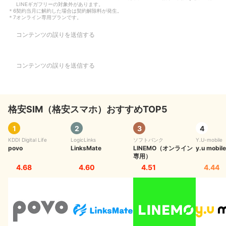
LINEギガフリーの対象外があります。
＊
6
契約当月に解約した場合は契約解除料が発生。
＊
7
オンライン専用プランです。
コンテンツの誤りを送信する
コンテンツの誤りを送信する
格安SIM（格安スマホ）おすすめTOP5
1
2
3
4
KDDI Digital Life
LogicLinks
ソフトバンク
Y.U-mobile
povo
LinksMate
LINEMO（オンライン
y.u mobile
専用）
4.68
4.60
4.51
4.44