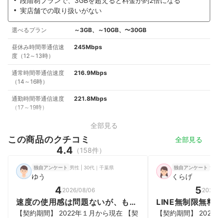
段階制プランで、3GBを超えると料金が約2倍になる
実店舗での取り扱いがない
選べるプラン
～3GB、～10GB、〜30GB
昼休み時間帯通信速
245Mbps
度（12～13時）
通常時間帯通信速度
216.9Mbps
（14～16時）
通勤時間帯通信速度
221.8Mbps
（17～19時）
全部見る
この商品のクチコミ
全部見る
4.4
（158件）
男性 | 30代｜千葉県
女性
独自アンケート
独自アンケート
ゆう
くらげ
4
5
2026/08/06
2026
速度の使用感は問題ないが、もう
LINE無制限無料
少し安く使えるとうれしい
用可能
【契約期間】 2022年１月から現在 【契
【契約期間】 202