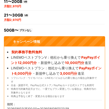
11〜20GB
1件
月額2,970円
21〜30GB
1件
月額2,970円
50GB〜
プランなし
キャンペーン情報
契約事務手数料無料
LINEMOベストプランV：他社から乗り換えで
PayPayポイ
ント12,000円分
・新規申し込みで
10,000円分
進呈
LINEMOベストプラン：他社から乗り換えで
PayPayポイン
ト6,000円分
・新規申し込みで
3,000円分
進呈
ソフトバンク・ワイモバイル・LINEモバイルからの乗り換えの場合は対象外で
す
出金・譲渡不可。PayPay公式ストア／PayPayカード公式ストアでも利用可
特典付与対象判定月までに、一度でもプラン変更している場合は、特典付与の
対象外となります
特典は予告なく終了・変更される場合があります
期間：
2026/08/03(月)00:00〜2026/08/09(日)23:59