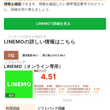
情報を確認
できます。情報を確認したい携帯電話番号でログイン
し、回線を切り替えましょう。
LINEMOで詳細を見る
コンテンツの誤りを送信する
LINEMOの詳しい情報はこちら
3位
通信速度 No.1
乗り換えやすさ No.1
ソフトバンク
LINEMO（オンライン専用）
検証スコア
4.51
通信速度
5.00
｜
電波のつながりやすさ
4.92
｜
月3GB利用時の安さ
4.23
｜
月10GB利用時の安さ
4.00
｜
月1GB利用時の安さ
4.11
｜
月20GB利用時の安さ
3.83
｜
月50GB利用時の安さ
3.00
｜
料金管理のしやすさ
3.26
｜
拡大
初期費用の安さ
3.00
｜
乗り換えやすさ
5.00
全部見る
利用回線
ソフトバンク回線