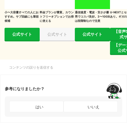
小〜大容量すべての人にお
料金プランが豊富。カウン
通信速度・電波・安さが優
U-NEXTと
すすめ。サブ回線にも筆頭
トフリーオプションでお得
秀でコスパ良好。3〜10GB
あり。ギガの
候補
に使える
は段階制なので注意
【音声
公式サイト
公式サイト
公式サイト
式
【デー
公式
コンテンツの誤りを送信する
参考になりましたか？
はい
いいえ