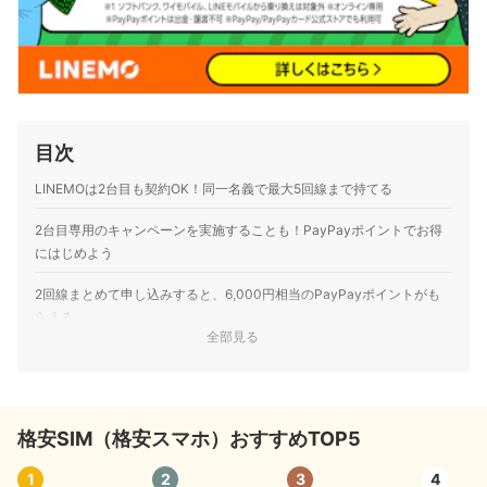
目次
LINEMOは2台目も契約OK！同一名義で最大5回線まで持てる
2台目専用のキャンペーンを実施することも！PayPayポイントでお得
にはじめよう
2回線まとめて申し込みすると、6,000円相当のPayPayポイントがも
らえる
全部見る
LINEMOで2台目を契約するメリット
1台のスマホで仕事用・プライベート用を使い分けられる
格安SIM（格安スマホ）おすすめTOP5
2回線目もLINEギガフリー！データ消費を気にせず使える
1
2
3
4
解約金が無料。サブ機として気軽に試しやすい