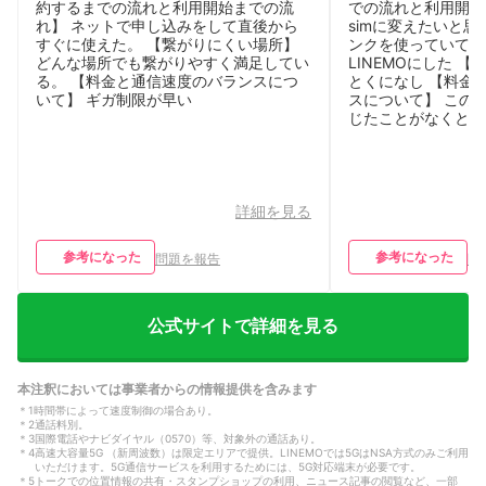
約するまでの流れと利用開始までの流
での流れと利用開始
れ】 ネットで申し込みをして直後から
simに変えたいと
すぐに使えた。 【繋がりにくい場所】
ンクを使っていて同
どんな場所でも繋がりやすく満足してい
LINEMOにした 
る。 【料金と通信速度のバランスにつ
とくになし 【料金
いて】 ギガ制限が早い
スについて】 この
じたことがなくとて
詳細を見る
参考になった
参考になった
問題を報告
問
公式サイトで詳細を見る
本注釈においては事業者からの情報提供を含みます
＊
1
時間帯によって速度制御の場合あり。
＊
2
通話料別。
＊
3
国際電話やナビダイヤル（0570）等、対象外の通話あり。
＊
4
高速大容量5G （新周波数）は限定エリアで提供。LINEMOでは5GはNSA方式のみご利用
いただけます。5G通信サービスを利用するためには、5G対応端末が必要です。
＊
5
トークでの位置情報の共有・スタンプショップの利用、ニュース記事の閲覧など、一部