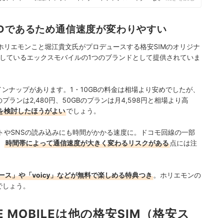
やホームルーターを実際に回線契約し各社の料金プランや通信速度の比較を
10社以上の戸建て・マンション向けの光回線の通信速度・速度制限も調査
でなく、ファイナンシャルプランナーの視点含めて電気代など固定費支出見
Oであるため通信速度が変わりやすい
」は、ホリエモンこと堀江貴文氏がプロデュースする格安SIMのオリジナ
開しているエックスモバイルの1つのブランドとして提供されていま
ラインナップがあります。1・10GBの料金は相場より安めでしたが、
GBのプランは2,480円、50GBのプランは月4,598円と相場より高
を検討したほうがよい
でしょう。
トやSNSの読み込みにも時間がかかる速度に。ドコモ回線の一部
、
時間帯によって通信速度が大きく変わるリスクがある
点には注
ス」や「voicy」などが無料で楽しめる特典つき
。ホリエモンの
でしょう。
E MOBILEは他の格安SIM（格安ス