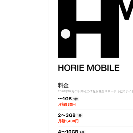
料金
2026年07月01日時点の情報を独自リサーチ（公式
〜1GB
1件
月額830円
2〜3GB
1件
月額1,408円
4〜10GB
2件