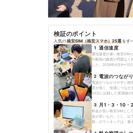
検証のポイント
人気の
格安SIM（格安スマホ）25選
をす
通信速度
1
通信速度が速い格安SI
や動画の鑑賞が問題なく
した。2026年4月9〜1
価しています。
電波のつなが
2
電波がつながりやすい格
度が強く、快適につながる
24日に記録した実測値
月1・3・10・
3
料金が安い格安SIMとし
金が安いもの」とし、以
順」のランキングは、最
2026年7月2日時点の