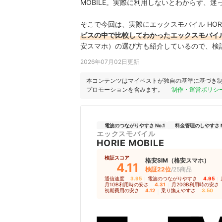
MOBILE。実際に利用しないとわからず、
そこで今回は、実際にエックスモバイル HORI
ビスの中で比較してわかったエックスモバイル H
安スマホ）の選び方も紹介しているので、検
2026年07月02日更新
本コンテンツはマイベストが独自の基準に基づき
プロモーションを含みます。
制作・運営ポリシ
電波のつながりやすさ No.1
料金管理のしやすさ N
エックスモバイル
HORIE MOBILE
検証スコア
格安SIM（格安スマホ）
4.11
検証22位
/25商品
通信速度
3.95
｜
電波のつながりやすさ
4.95
｜
月1GB利用時の安さ
4.31
｜
月20GB利用時の安さ
初期費用の安さ
4.12
｜
乗り換えやすさ
3.50