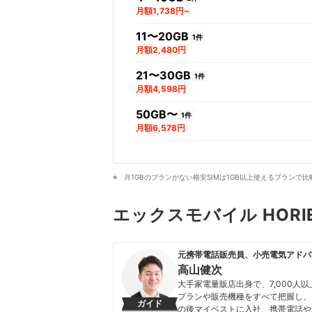
月額1,738円~
11〜20GB
1件
月額2,480円
21〜30GB
1件
月額4,598円
50GB〜
1件
月額6,578円
月1GBのプランがない格安SIMは1GB以上使えるプラン
エックスモバイル HORI
元携帯電話販売員、小売電気アドバ
高山健次
大手家電量販店出身で、7,000
プランや販売機種をすべて把握し、
ガイド
の後マイベストに入社、携帯電話や