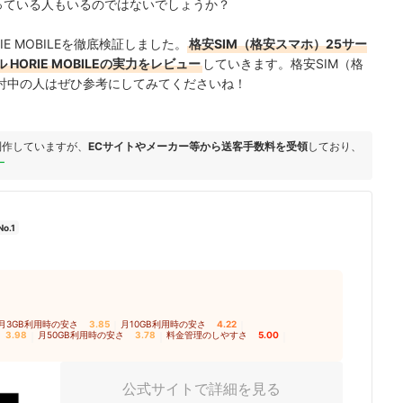
迷っている人もいるのではないでしょうか？
E MOBILEを徹底検証しました。
格安SIM（格安スマホ）25サー
ORIE MOBILEの実力をレビュー
していきます。格安SIM（格
討中の人はぜひ参考にしてみてくださいね！
制作していますが、
ECサイトやメーカー等から送客手数料を受領
しており、
ー
o.1
月3GB利用時の安さ
3.85
｜
月10GB利用時の安さ
4.22
｜
3.98
｜
月50GB利用時の安さ
3.78
｜
料金管理のしやすさ
5.00
｜
公式サイトで詳細を見る