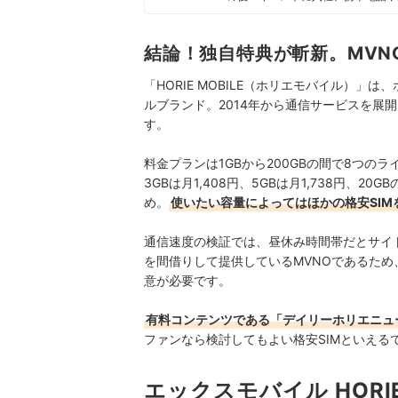
を専門に担当しており、格安SIM
行うとともに、モバイルだけでなく
している。 また通信サービスだけ
結論！独自特典が斬新。MVN
直しのガイドもしている。
高山健次のプロフィール
「HORIE MOBILE（ホリエモバイル）
ルブランド。2014年から通信サービスを展
す。
料金プランは1GBから200GBの間で8つの
3GBは月1,408円、5GBは月1,738円、20
め。
使いたい容量によってはほかの格安SIM
通信速度の検証では、昼休み時間帯だとサイ
を間借りして提供しているMVNOであるため
意が必要です。
有料コンテンツである「デイリーホリエニュー
ファンなら検討してもよい格安SIMといえる
エックスモバイル HORI