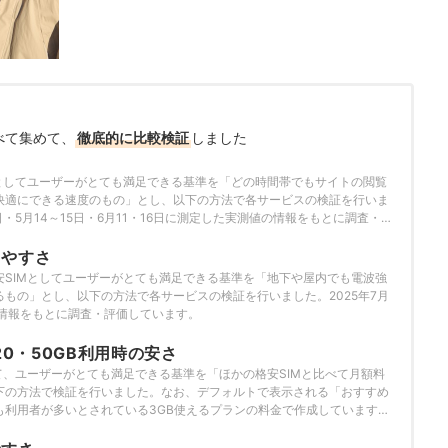
べて集めて、
徹底的に比較検証
しました
Mとしてユーザーがとても満足できる基準を「どの時間帯でもサイトの閲覧
快適にできる速度のもの」とし、以下の方法で各サービスの検証を行いま
0日・5月14～15日・6月11・16日に測定した実測値の情報をもとに調査・評
りやすさ
安SIMとしてユーザーがとても満足できる基準を「地下や屋内でも電波強
もの」とし、以下の方法で各サービスの検証を行いました。2025年7月
の情報をもとに調査・評価しています。
20・50GB利用時の安さ
て、ユーザーがとても満足できる基準を「ほかの格安SIMと比べて月額料
下の方法で検証を行いました。なお、デフォルトで表示される「おすすめ
も利用者が多いとされている3GB使えるプランの料金で作成しています。
情報をもとに検証を行っています。