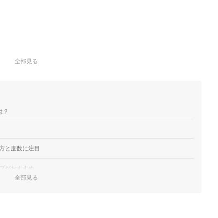
全部見る
は？
方と度数に注目
プがおすすめ
全部見る
ックをチョイス
もチェック