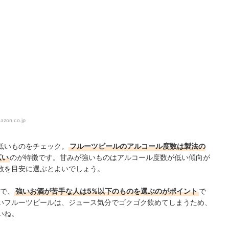
azon.co.jp
低いものをチェック。
フルーツビールのアルコール度数は製法の
広い
のが特徴です。甘みが強いものはアルコール度数が低い傾向が
数を目安に選ぶとよいでしょう。
ので、
強いお酒が苦手な人は5%以下のものを選ぶのがポイント
で
いフルーツビールは、ジュース気分でゴクゴク飲めてしまうため、
いね。