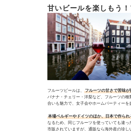
5
甘いビールを楽しもう！
ベルギー・台湾・日本など、ビールの産地
6
迷ったら飲み比べセットを選ぶのもあり。
フルーツビール全34商品おすすめ人気ランキング
フルーツビールをおいしく楽しむポイントとは？
ビールに合うおつまみもチェックしよう！
フルーツビールの売れ筋ランキングもチェック！
フルーツビールは、
フルーツの甘さで苦味が
バナナ・チェリー・洋梨
など、フルーツの種
合いも魅力で、女子会やホームパーティーを
本場ベルギーやドイツのほか、日本で作られ
なるため、同じフルーツを使っていても違っ
市販されていますが、通販なら海外産の珍し