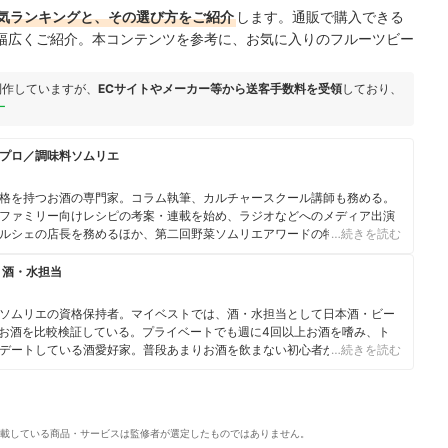
気ランキングと、その選び方をご紹介
します。通販で購入できる
幅広くご紹介。
本コンテンツを参考に、お気に入りのフルーツビー
制作していますが、
ECサイトやメーカー等から送客手数料を受領
しており、
ー
プロ／調味料ソムリエ
格を持つお酒の専門家。コラム執筆、カルチャースクール講師も務める。
ファミリー向けレシピの考案・連載を始め、ラジオなどへのメディア出演
ルシェの店長を務めるほか、第二回野菜ソムリエアワードの特別賞も受賞
…続きを読む
エ、ベジフルビューティーアドバイザー、ジュニア食育マイスター、フード
ト、江戸東京野菜コンシェルジュの資格も保有し、Twitterのフォロワーは
 酒・水担当
ソムリエの資格保持者。マイベストでは、酒・水担当として日本酒・ビー
のお酒を比較検証している。プライベートでも週に4回以上お酒を嗜み、ト
デートしている酒愛好家。普段あまりお酒を飲まない初心者から、あらゆ
…続きを読む
で幅広く楽しめるような価値あるコンテンツの提供を目指し、酒商材の魅
り・情報発信に励んでいる。
載している商品・サービスは監修者が選定したものではありません。