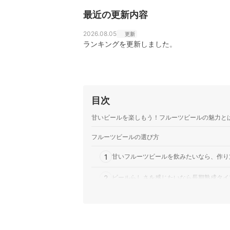
最近の更新内容
2026.08.05
更新
ランキングを更新しました。
目次
甘いビールを楽しもう！フルーツビールの魅力と
フルーツビールの選び方
1
甘いフルーツビールを飲みたいなら、作り
2
ビールらしさを感じたいなら長期熟成タイ
3
強い酸味と独特の香りを楽しむならランビ
4
好みの味わいに合わせて、フルーツの種類