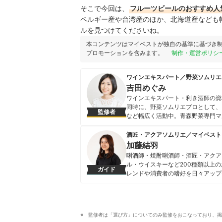
そこで今回は、
フルーツビールのおすすめ人
ベルギー産や台湾産のほか、北海道産なども
ルを見つけてくださいね。
本コンテンツはマイベストが独自の基準に基づき
プロモーションを含みます。
制作・運営ポリシ
ワインエキスパート／野菜ソムリエ
吉田めぐみ
ワインエキスパート・利き酒師の資
同時に、野菜ソムリエプロとして、
監修者
など幅広く活動中。青森野菜専門マ
している。 他にも、調味料ソムリ
コーチ、IFAオリーブスペシャリス
酒匠・アクアソムリエ／マイベスト
9000人を越える。
加藤結羽
吉田めぐみのプロフィール
唎酒師・焼酎唎酒師・酒匠・アクア
ル・ウイスキーなど200種類以上
ガイド
レンドや消費者の嗜好を日々アップ
る品種を飲み比べてきた酒愛好家ま
力を最大限に引き出すコンテンツ作
加藤結羽のプロフィール
監修者は「選び方」についてのみ監修をおこなっており、掲