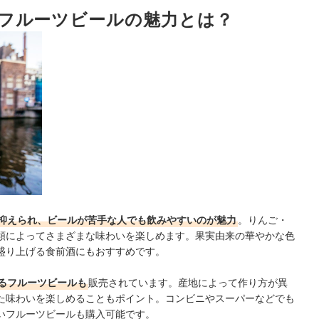
フルーツビールの魅力とは？
にも注目しよう
ギフトにもおすすめ
抑えられ、ビールが苦手な人でも飲みやすいのが魅力
。りんご・
類によってさまざまな味わいを楽しめます。
果実由来の華やかな色
盛り上げる食前酒にもおすすめです。
るフルーツビールも
販売されています。産地によって作り方が異
た味わいを楽しめることもポイント
。コンビニやスーパーなどでも
いフルーツビールも購入可能です。