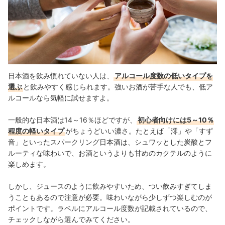
日本酒を飲み慣れていない人は、
アルコール度数の低いタイプを
選ぶ
と飲みやすく感じられます。強いお酒が苦手な人でも、低ア
ルコールなら気軽に試せますよ。
一般的な日本酒は14～16％ほどですが、
初心者向けには5～10％
程度の軽いタイプ
がちょうどいい濃さ。たとえば「澪」や「すず
音」といったスパークリング日本酒は、シュワッとした炭酸とフ
ルーティな味わいで、お酒というよりも甘めのカクテルのように
楽しめます。
しかし、ジュースのように飲みやすいため、つい飲みすぎてしま
うこともあるので注意が必要。味わいながら少しずつ楽しむのが
ポイントです。ラベルにアルコール度数が記載されているので、
チェックしながら選んでみてください。