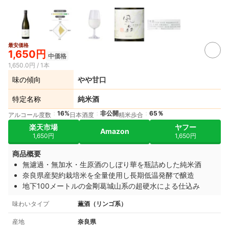
最安価格
1,650円
中価格
1,650.0円 / 1本
味の傾向
やや甘口
特定名称
純米酒
16%
非公開
65％
アルコール度数
日本酒度
精米歩合
楽天市場
ヤフー
Amazon
1,650円
1,650円
商品概要
無濾過・無加水・生原酒のしぼり華を瓶詰めした純米酒
奈良県産契約栽培米を全量使用し長期低温発酵で醸造
地下100メートルの金剛葛城山系の超硬水による仕込み
味わいタイプ
薫酒（リンゴ系）
産地
奈良県