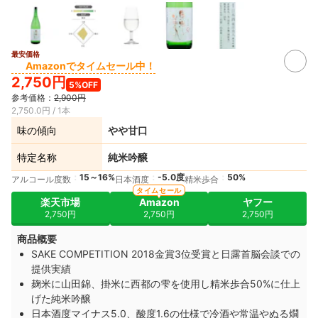
最安価格
Amazonでタイムセール中！
2,750円
5%OFF
参考価格：
2,900円
2,750.0円 / 1本
味の傾向
やや甘口
特定名称
純米吟醸
15～16%
-5.0度
50%
アルコール度数
日本酒度
精米歩合
タイムセール
楽天市場
Amazon
ヤフー
2,750円
2,750円
2,750円
商品概要
SAKE COMPETITION 2018金賞3位受賞と日露首脳会談での
提供実績
麹米に山田錦、掛米に西都の雫を使用し精米歩合50%に仕上
げた純米吟醸
日本酒度マイナス5.0、酸度1.6の仕様で冷酒や常温やぬる燗