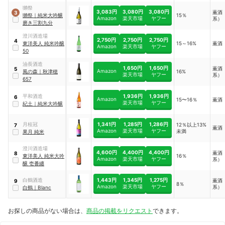
獺祭
3,083円
3,080円
3,080円
薫酒
3
獺祭
｜
純米大吟醸
15％
Amazon
楽天市場
ヤフー
系）
磨き三割九分
澄川酒造場
2,750円
2,750円
2,750円
4
東洋美人 純米吟醸
15～16%
薫酒
Amazon
楽天市場
ヤフー
50
油長酒造
1,650円
1,650円
薫酒
5
Amazon
風の森
｜
秋津穂
16%
楽天市場
ヤフー
系）
657
1,936円
1,936円
平和酒造
6
Amazon
15〜16％
薫酒
楽天市場
ヤフー
紀土
｜
純米大吟醸
1,341円
1,285円
1,286円
月桂冠
12％以上13%
7
薫酒
Amazon
楽天市場
ヤフー
未満
果月 純米
澄川酒造場
4,600円
4,400円
4,400円
薫酒
8
東洋美人 純米大吟
16％
Amazon
楽天市場
ヤフー
系）
醸 壱番纏
1,443円
1,345円
1,275円
白鶴酒造
薫酒
9
8％
Amazon
楽天市場
ヤフー
系）
白鶴
｜
Blanc
お探しの商品がない場合は、
商品の掲載をリクエスト
できます。