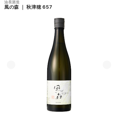
油長酒造
風の森
｜
秋津穂 657