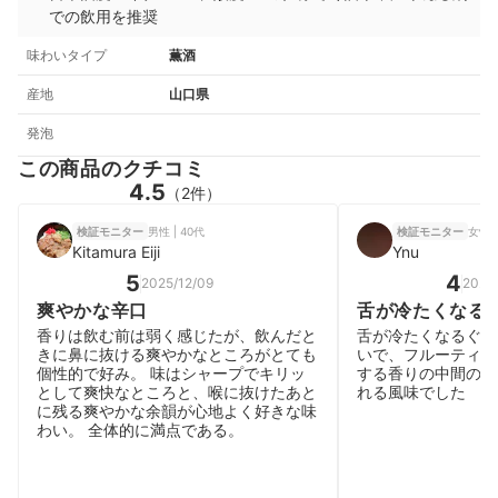
での飲用を推奨
味わいタイプ
薫酒
産地
山口県
発泡
この商品のクチコミ
4.5
（2件）
男性 | 40代
女性 |
検証モニター
検証モニター
Kitamura Eiji
Ynu
5
4
2025/12/09
2025/
爽やかな辛口
舌が冷たくなる
味
香りは飲む前は弱く感じたが、飲んだと
舌が冷たくなるぐら
きに鼻に抜ける爽やかなところがとても
いで、フルーティー
個性的で好み。 味はシャープでキリッ
する香りの中間のよ
として爽快なところと、喉に抜けたあと
れる風味でした
に残る爽やかな余韻が心地よく好きな味
わい。 全体的に満点である。