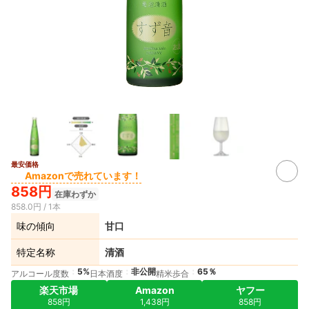
最安価格
Amazonで売れています！
858円
在庫わずか
858.0円 / 1本
味の傾向
甘口
特定名称
清酒
5%
非公開
65％
アルコール度数
日本酒度
精米歩合
楽天市場
Amazon
ヤフー
858円
1,438円
858円