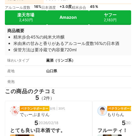
16%
+3.0度
45％
アルコール度数
日本酒度
精米歩合
楽天市場
ヤフー
Amazon
2,450円
2,183円
商品概要
精米歩合45%の純米大吟醸
米由来の甘みと香りがあるアルコール度数16%の日本酒
保管方法は要冷蔵で内容量720ml
味わいタイプ
薫酒（リンゴ系）
産地
山口県
発泡
この商品のクチコミ
5
（2件）
ベテランサポーター
女性 | 30代
ベテランサポーター
でぃーぷまりん
もりらん
5
5
2026/02/18
2026/
とても良い日本酒です。
フルーティ！