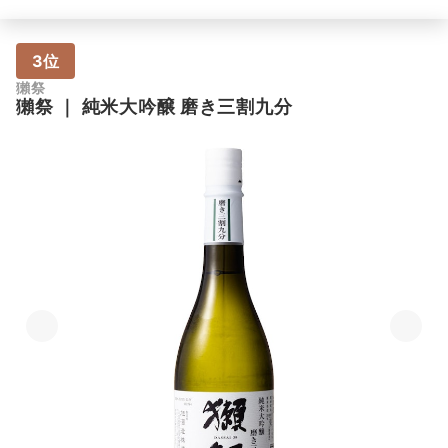
3位
獺祭
獺祭
｜
純米大吟醸 磨き三割九分