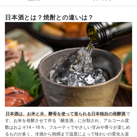
初心者向けの日本酒全9商品おすすめ人気ランキング
日本酒とは？焼酎との違いは？
初心者向けの日本酒の売れ筋ランキングもチェック！
日本酒は、お米と水、酵母を使って造られる日本独自の発酵酒
で
す。お米を発酵させて作る「醸造酒」に分類され、アルコール度
数はおよそ14～16％。フルーティでやさしい甘みや香りが楽しめ
るものが多く、冷酒から熱燗まで温度によって味わいの変化も楽