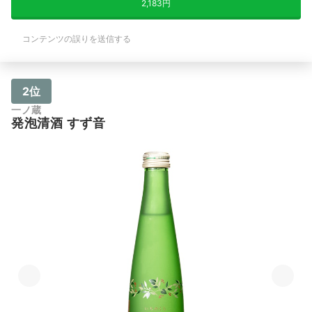
2,183円
コンテンツの誤りを送信する
2位
一ノ蔵
発泡清酒 すず音