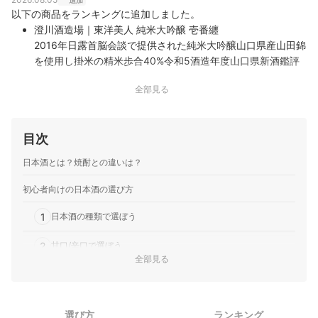
追加
大限に引き出すコンテンツ作り・情報発信に励んでい
以下の商品をランキングに追加しました。
る。
澄川酒造場｜東洋美人 純米大吟醸 壱番纏
加藤結羽のプロフィール
2016年日露首脳会談で提供された純米大吟醸山口県産山田錦
を使用し掛米の精米歩合40%令和5酒造年度山口県新酒鑑評
会での最優等賞受賞歴
全部見る
油長酒造｜ 風の森｜秋津穂 657
無濾過・無加水・生原酒のしぼり華を瓶詰めした純米酒奈良
県産契約栽培米を全量使用し長期低温発酵で醸造地下100メ
目次
ートルの金剛葛城山系の超硬水による仕込み
日本酒とは？焼酎との違いは？
初心者向けの日本酒の選び方
1
日本酒の種類で選ぼう
2
甘口/辛口で選ぼう
全部見る
3
アルコール度数が低いとより飲みやすい
4
スパークリング日本酒もおすすめ
選び方
ランキング