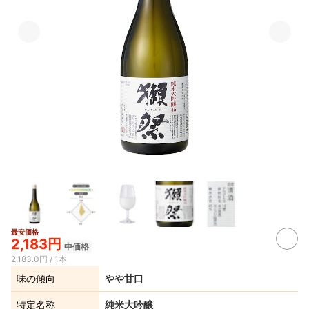
最安価格
2,183円
中価格
2,183.0円 / 1本
味の傾向
やや甘口
特定名称
純米大吟醸