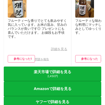
フルーティーな香りでとても飲みやすく
フルーティな味わい
気に入っています。お米の旨み、甘みの
な料理にマッチしま
バランスが良いです◎ プレゼントにも
みとしてゆっくり味
喜んでいただけます。 お値段もお手頃
す。
です。
詳細を見る
参考になった
1
参考になった
問題を報告
問
楽天市場で詳細を見る
2,450円
Amazonで詳細を見る
ヤフーで詳細を見る