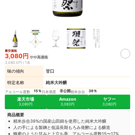
最安価格
3,080円
やや高価格
3,080.0円 / 1本
味の傾向
甘口
特定名称
純米大吟醸
15％
非公開
39％
アルコール度数
日本酒度
精米歩合
楽天市場
Amazon
ヤフー
3,080円
3,083円
3,080円
商品概要
精米歩合39%の国産山田錦を使用した純米大吟醸
人の手による製麹と低温長期もろみ発酵による醸造
蜂蜜のような甘みと上立ち香、アルコール度数15〜17%