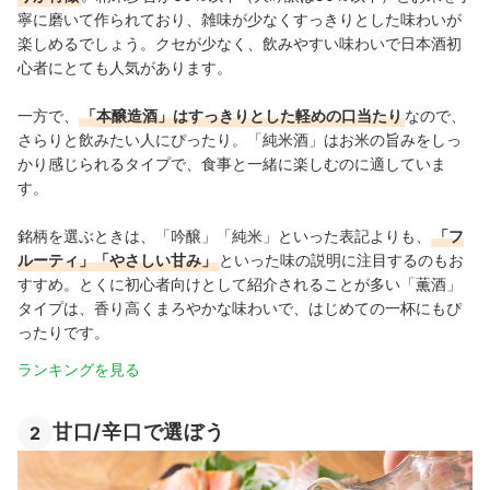
寧に磨いて作られており、雑味が少なくすっきりとした味わいが
楽しめるでしょう。クセが少なく、飲みやすい味わいで日本酒初
心者にとても人気があります。
一方で、
「本醸造酒」はすっきりとした軽めの口当たり
なので、
さらりと飲みたい人にぴったり。「純米酒」はお米の旨みをしっ
かり感じられるタイプで、食事と一緒に楽しむのに適していま
す。
銘柄を選ぶときは、「吟醸」「純米」といった表記よりも、
「フ
ルーティ」「やさしい甘み」
といった味の説明に注目するのもお
すすめ。とくに初心者向けとして紹介されることが多い「薫酒」
タイプは、香り高くまろやかな味わいで、はじめての一杯にもぴ
ったりです。
ランキングを見る
甘口/辛口で選ぼう
2