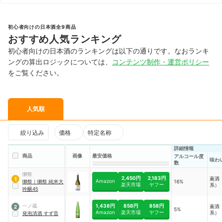
初心者向けの日本酒全9商品
おすすめ人気ランキング
初心者向けの日本酒のランキングは以下の通りです。なおランキ
ングの算出ロジックについては、
コンテンツ制作・運営ポリシー
をご覧ください。
人気順
絞り込み
価格
特定名称
詳細情報
商品
画像
最安価格
アルコール度
味わ
数
獺祭
2,450円
2,183円
薫酒
1
Amazon
獺祭
｜
獺祭 純米大
16%
楽天市場
ヤフー
系）
吟醸45
1,438円
858円
858円
一ノ蔵
薫酒
2
5%
Amazon
楽天市場
ヤフー
系）
発泡清酒 すず音