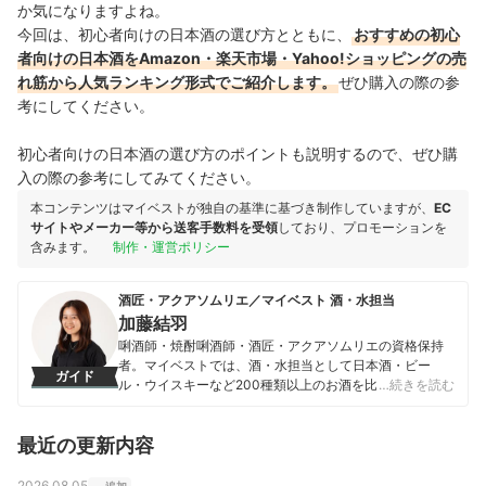
か気になりますよね。
今回は、初心者向けの日本酒の選び方とともに、
おすすめの初心
者向けの日本酒をAmazon・楽天市場・Yahoo!ショッピングの売
れ筋から人気ランキング形式でご紹介します。
ぜひ購入の際の参
考にしてください。
初心者向けの日本酒の選び方のポイントも説明するので、ぜひ購
入の際の参考にしてみてください。
本コンテンツはマイベストが独自の基準に基づき制作していますが、
EC
サイトやメーカー等から送客手数料を受領
しており、プロモーションを
含みます。
制作・運営ポリシー
酒匠・アクアソムリエ／マイベスト 酒・水担当
加藤結羽
唎酒師・焼酎唎酒師・酒匠・アクアソムリエの資格保持
者。マイベストでは、酒・水担当として日本酒・ビー
ガイド
ル・ウイスキーなど200種類以上のお酒を比較検証して
…続きを読む
いる。プライベートでも週に4回以上お酒を嗜み、トレン
ドや消費者の嗜好を日々アップデートしている酒愛好
最近の更新内容
家。普段あまりお酒を飲まない初心者から、あらゆる品
種を飲み比べてきた酒愛好家まで幅広く楽しめるような
価値あるコンテンツの提供を目指し、酒商材の魅力を最
2026.08.05