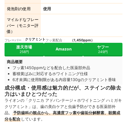
発泡剤の使用
使用
マイルドなフレー
バー（モニター評
価）
クリアミント
フレーバー
フッ素配合
（1,450ppm）
楽天市場
ヤフー
Amazon
258円
249円
商品概要
フッ素1450ppmなどを配合した医薬部外品
蓄積黄ばみに対応するホワイトニング仕様
6才未満に使用制限がある内容量130gのクリアミント香味
成分構成・使用感は魅力的だが、ステインの除去
力はいまひとつだった
ライオンの「クリニカ アドバンテージ＋ホワイトニング ハミガキ
クリアミント」は、歯の美白ケアと虫歯予防ができる医薬部外
品。
予防歯科の観点から、高濃度フッ素や歯垢分解酵素、殺菌成
分を配合
しています。