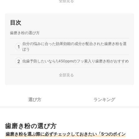
全部見る
目次
歯磨き粉の選び方
自分の悩みに合った効果効能の成分が配合された歯磨き粉を選
1
ぼう
2
虫歯予防したいなら1,450ppmのフッ素入り歯磨き粉がおすすめ
3
ペースト・粉・ジェルの3タイプで、好みの形状を選ぼう
全部見る
毎日続けやすいフレーバーと刺激の強さで自分に合った磨き心
4
地かをチェック
選び方
ランキング
歯や歯茎を労わりつつ、すみずみまで磨きたいなら低研磨と低
5
発砲がおすすめ
【徹底比較】ホワイトニング歯磨き粉のおすすめ人気ランキング
歯磨き粉の選び方
口臭ケア歯磨き粉のおすすめ人気ランキング
歯磨き粉を選ぶ際に必ずチェックしておきたい「5つのポイン