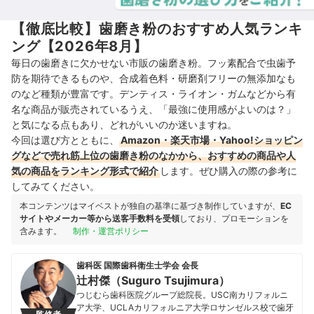
【徹底比較】歯磨き粉のおすすめ人気ランキ
ング【2026年8月】
毎日の歯磨きに欠かせない市販の歯磨き粉。フッ素配合で虫歯予
防を期待できるものや、合成着色料・研磨剤フリーの無添加なも
のなど種類が豊富です。デンティス・ライオン・ガムなどから有
名な商品が販売されているうえ、「最強に使用感がよいのは？」
と気になる点もあり、どれがいいのか迷いますね。
今回は選び方とともに、
Amazon・楽天市場・Yahoo!ショッピン
グなどで売れ筋上位の歯磨き粉のなかから、おすすめの商品や人
気の商品をランキング形式で紹介
します。ぜひ購入の際の参考に
してみてください。
本コンテンツはマイベストが独自の基準に基づき制作していますが、
EC
サイトやメーカー等から送客手数料を受領
しており、プロモーションを
含みます。
制作・運営ポリシー
歯科医 国際歯科衛生士学会 会長
辻村傑（Suguro Tsujimura）
つじむら歯科医院グループ総院長。USC南カリフォルニ
ア大学、UCLAカリフォルニア大学ロサンゼルス校で歯牙