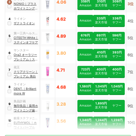
4.06
359円
310円
309円
3
3位
NONIO
｜
プラス
Amazon
楽天市場
ヤフー
ホワイトニング ハ
ミガキ
4.62
335円
336円
ライオン
4
Amazon
4位
楽天市場
ヤフー
ザクトライオン
第一三共ヘルスケ
4.89
676円
697円
596円
5
5位
ア
CITEETH White
｜
Amazon
楽天市場
ヤフー
ステインオフケア
サンスター
3.80
410円
393円
6
Amazon
6位
Ora2
オーラツー
楽天市場
ヤフー
プレミアム
｜
ステ
インクリアペース
花王
ト
4.71
723円
400円
400円
7
7位
クリアクリーン
｜
Amazon
楽天市場
ヤフー
プレミアム 美白
ライオン
4.68
1,580円
1,045円
1,045円
8
8位
DENT.
｜
Brilliant
Amazon
楽天市場
ヤフー
more W
良品計画
3.28
1,895円
9
Amazon
ヤフー
9位
無印良品
｜
薬用ホ
楽天市場
ワイトニング歯み
がき粉
｜
銀座ステファニー
44483565
1,340円
1,244円
1,239円
3.56
10
10位
化粧品
EUTHYMOL
｜
ホ
Amazon
楽天市場
ヤフー
ワイトパープル