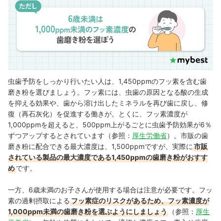
虫歯予防をしっかり行いたい人は、1,450ppmのフッ素を含む歯
磨き粉を選びましょう。フッ素には、虫歯の原因となる酸の生成
を抑える効果や、歯から溶け出したミネラルを再び歯に戻し、修
復（再石灰化）を促進する働きが。とくに、フッ素濃度が
1,000ppmを超えると、500ppm上がるごとに虫歯予防効果が6％
ずつアップするとされています（参照：
厚生労働省
）。市販の歯
磨き粉に配合できる最大濃度は、1,500ppmですが、実際に
市販
されている製品の最大濃度である1,450ppmの歯磨き粉がおすす
め
です。
一方、6歳未満のお子さんが使用する場合は注意が必要です。フッ
素の過剰摂取による
フッ素症のリスクがあるため、フッ素濃度が
1,000ppm未満の歯磨き粉を選ぶようにしましょう
（参照：
厚生