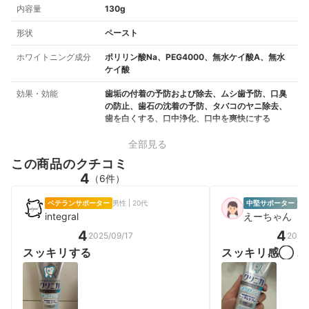
内容量
130g
形状
ペースト
ホワイトニング成分
ポリリン酸Na、PEG4000、無水ケイ酸A、無水
ケイ酸
効果・効能
歯垢の付着の予防および除去、ムシ歯予防、口臭
の防止、歯石の沈着の予防、タバコのヤニ除去、
歯を白くする、口中浄化、口中を爽快にする
全部見る
この商品のクチコミ
4
（6件）
ベテランサポーター
男性 | 20代
中堅サポーター
女性
integral
えーちゃん
4
4
2025/09/17
2026
スッキリする
スッキリ感◯ 
効果はよく分か