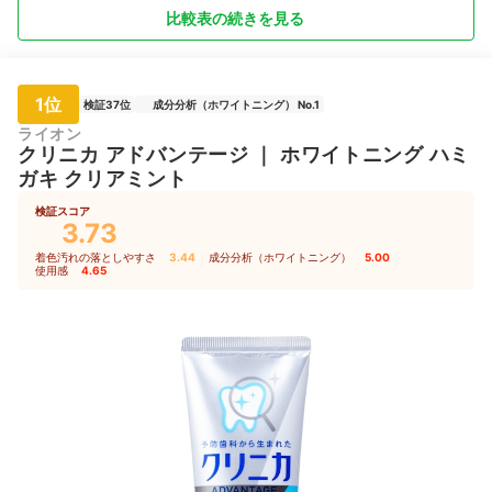
比較表の続きを見る
1位
検証37位
成分分析（ホワイトニング） No.1
ライオン
クリニカ
アドバンテージ
｜
ホワイトニング ハミ
ガキ クリアミント
検証スコア
3.73
着色汚れの落としやすさ
3.44
｜
成分分析（ホワイトニング）
5.00
｜
使用感
4.65