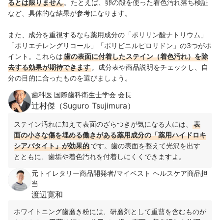
るとは限りません
。たとえば、卵の殻を使った着色汚れ落ち検証
など、具体的な結果が参考になります。
また、成分を重視するなら薬用成分の「ポリリン酸ナトリウム」
「ポリエチレングリコール」「ポリビニルピロリドン」の3つがポ
イント。これらは
歯の表面に付着したステイン（着色汚れ）を除
去する効果が期待できます
。成分表や商品説明をチェックし、自
分の目的に合ったものを選びましょう。
歯科医 国際歯科衛生士学会 会長
辻村傑（Suguro Tsujimura）
ステイン汚れに加えて表面のざらつきが気になる人には、
表
面の小さな傷を埋める働きがある薬用成分の「薬用ハイドロキ
シアパタイト」が効果的
です。歯の表面を整えて光沢を出す
とともに、歯垢や着色汚れを付着しにくくできますよ。
元トイレタリー商品開発者/マイベスト ヘルスケア商品担
当
渡辺寛和
ホワイトニング歯磨き粉には、研磨剤として重曹を含むものが