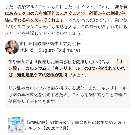
また、乳酸アルミニウムも注目したいポイント。これは、
象牙質
にあるミクロの穴を物理的にふさぐことで、外部からの刺激が神
経に伝わるのを防いでくれます
。冷たいものだけでなく、熱い飲
み物や歯ブラシの刺激にも敏感な人は、この成分が含まれている
かどうかを確認しておくとよいでしょう。
歯科医 国際歯科衛生士学会 会長
辻村傑（Suguro Tsujimura）
歯や歯茎により配慮した歯磨き粉を使用したい場合は、
「リ
ン酸」「カルシウム」「キシリトール」の3つが含まれていれ
ば、知覚過敏ケアの効果が期待
できます。
リン酸やカルシウムは歯を構成する成分。また、キシリトール
は歯の再石灰化を促進するため、これらを歯に補うことで歯の
健康をサポートできます。
【徹底比較】知覚過敏ケア歯磨き粉のおすすめ人気ラ
ンキング【2026年7月】