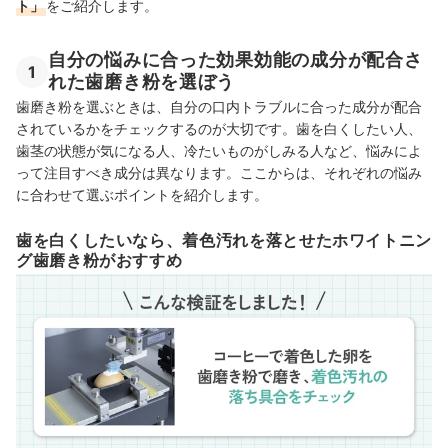
ト」
をご紹介します。
【徹底比較】歯周病予防歯磨き粉のおすすめ人気ランキング
【徹底比較】知覚過敏ケア歯磨き粉のおすすめ人気ランキング
自分の悩みに合った効果効能の成分が配合さ
1
れた歯磨き粉を選ぼう
虫歯予防歯磨き粉のおすすめ人気ランキング
歯磨き粉を選ぶときは、自分の口内トラブルに合った成分が配合
医薬部外品と化粧品の市販の歯磨き粉の違いを知ろう
されているかをチェックするのが大切です。歯を白くしたい人、
歯茎の状態が気になる人、冷たいものがしみる人など、悩みによ
使ってはいけない歯磨き粉って？発がん性のある成分なんてあるの？
って注目すべき成分は異なります。ここからは、それぞれの悩み
に合わせて選ぶポイントを紹介します。
正しい歯磨きの仕方は？歯磨き粉はどのくらいつけるべき？
歯を白くしたいなら、着色汚れを落とせたホワイトニン
歯磨き粉って使用期限はあるの？
グ歯磨き粉がおすすめ
年齢にあった歯磨き粉をご紹介！1歳から使える歯磨き粉も！
よりケアをしたい人はそのほかのオーラルケアグッズも見直そう！
▼オーラルケア用品のカテゴリ一覧▼
歯磨き粉の売れ筋ランキングもチェック！