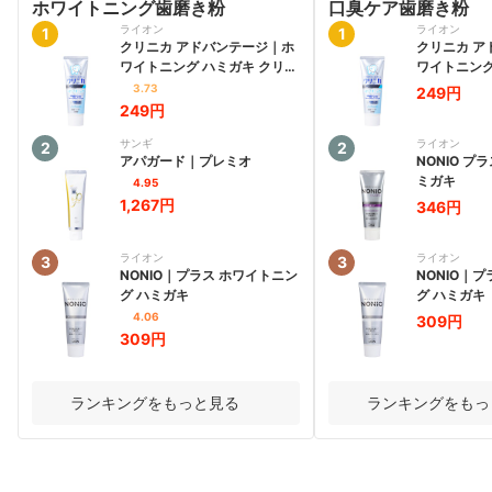
ホワイトニング歯磨き粉
口臭ケア歯磨き粉
ライオン
ライオン
1
1
クリニカ
アドバンテージ
｜
ホ
クリニカ
ア
ワイトニング ハミガキ クリア
ワイトニング
ミント
ミント
3.73
249円
249円
サンギ
ライオン
2
2
アパガード
｜
プレミオ
NONIO 
ミガキ
4.95
1,267円
346円
ライオン
ライオン
3
3
NONIO
｜
プラス ホワイトニン
NONIO
｜
プ
グ ハミガキ
グ ハミガキ
4.06
309円
309円
ランキングをもっと見る
ランキングをもっ