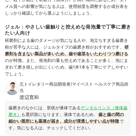
メル質への影響が気になる人は、使用頻度を調整するか成分表を
しっかり確認してから選ぶようにしましょう。
ジェル：やさしい歯触りと控えめな発泡量で丁寧に磨き
たい人向け
研磨剤による歯のダメージが気になる人や、泡立ちすぎる歯磨き
粉が苦手な人には、ジェルタイプの歯磨き粉がおすすめです。
研
磨剤を含まない製品が多いため、歯や歯茎をいたわりつつ磨ける
のが特徴。また、発泡剤の量も控えめであることが多く、泡にま
ぎれて磨き残しが出にくいため、歯1本1本を丁寧にケアしやすい
でしょう。
元トイレタリー商品開発者/マイベスト ヘルスケア商品担
当
渡辺寛和
歯磨きのなかには、形状が液体である
デンタルリンス（液体歯
磨き）
も選択肢になります。液体であるため、
歯と歯の間の
細かい箇所にも薬液が届き、成分が浸透しやすい点が特徴
で
す。気になる人は、チェックしてください。