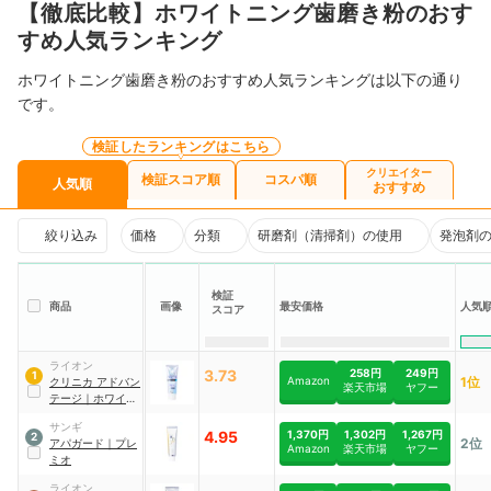
【徹底比較】ホワイトニング歯磨き粉のおす
すめ人気ランキング
ホワイトニング歯磨き粉のおすすめ人気ランキングは以下の通り
です。
検証したランキングはこちら
クリエイター
検証スコア順
コスパ順
人気順
おすすめ
絞り込み
価格
分類
研磨剤（清掃剤）の使用
発泡剤
検証
商品
画像
最安価格
人気
スコア
ライオン
3.73
258円
249円
1
Amazon
1位
クリニカ
アドバン
楽天市場
ヤフー
テージ
｜
ホワイト
ニング ハミガキ
サンギ
クリアミント
4.95
1,370円
1,302円
1,267円
2
2位
アパガード
｜
プレ
Amazon
楽天市場
ヤフー
ミオ
ライオン