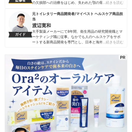
監修者
の欠損部への治療をはじめ、失われた顎の骨の再建術な
…続きを読む
ど再生療法を学ぶ。 インパクトファクター世界一となる
国際口腔インプラント学会認定医・指導医の資格を有
元トイレタリー商品開発者/マイベスト ヘルスケア商品担
し、世界中の若き歯科医師に技術指導を行なっている。
当
さらにアメリカニューヨーク大学に拠点をおく iACD国際
渡辺寛和
歯科学会から任命を受け、国際歯科衛生士学会：
大手製薬メーカーにて8年間、衛生用品の研究開発職とマ
ガイド
International Dental Hygienist Association初代会長に就
ーケティング職に従事。なかでも人のヘルスケアをサポ
任。世界中の歯科予防活動の普及に従事し現在に至る。
ートする新商品開発を専門とし、日本と海外を合わせて
…続きを読む
著書・論文 ・治療ゼロの歯科医療をめざして 「トータ
10製品以上の新製品発売に携わる。 マイベスト入社後は
ルヘルスプログラム」が変える日本の歯科医療 （辻村
これまでの開発経験や商品知識を活かし、ヘルスケア商
傑） ・トータルヘルスプログラムによるストラテジー：
品全般の比較検証を担当。「ユーザーが知りたいことを
自由診療化への鍵（辻村傑）
適切な検証に基づきわかりやすく提供する」をモットー
辻村傑（Suguro Tsujimura）のプロフィール
に、日々の業務に取り組んでいる。
渡辺寛和のプロフィール