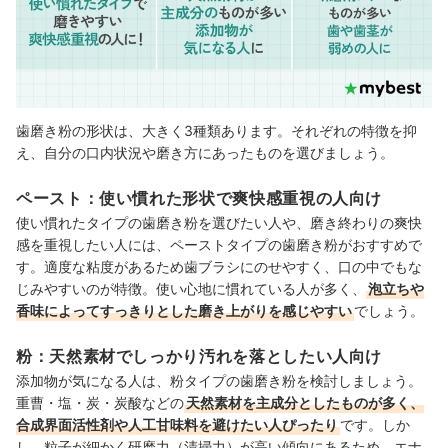
歯磨き粉の形状は、大きく3種類あります。それぞれの特徴を抑
え、自分の口内状況や磨き方にあったものを選びましょう。
ペースト：使い慣れた形状で爽快感重視の人向け
使い慣れたタイプの歯磨き粉を選びたい人や、磨き終わりの爽快
感を重視したい人には、ペーストタイプの歯磨き粉がおすすめで
す。適度な粘度があるため歯ブラシにのせやすく、口の中でもな
じみやすいのが特徴。使い心地に慣れている人が多く、
泡立ちや
香味によってすっきりとした磨き上がりを感じやすい
でしょう。
粉：天然素材でしっかり汚れを落としたい人向け
添加物が気になる人は、粉タイプの歯磨き粉を検討しましょう。
重曹・塩・炭・炭酸などの
天然素材を主成分としたものが多く、
合成界面活性剤や人工甘味料を避けたい人ぴったり
です。しか
し、粒子が細かく研磨力（清掃力）が高い傾向にあるため、エナ