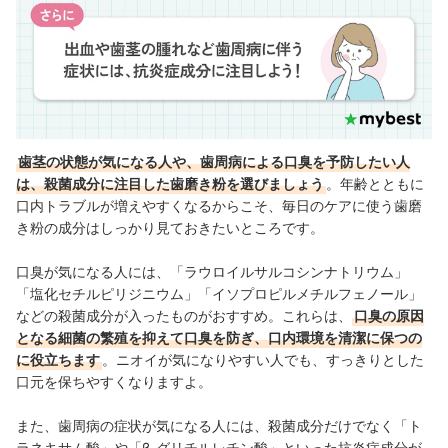
歯茎の状態が気になる人や、歯周病による口臭を予防したい人
は、殺菌成分に注目した歯磨き粉を選びましょう
。年齢とともに
口内トラブルが増えやすくなるからこそ、毎日のケアに使う歯磨
き粉の成分はしっかり見ておきたいところです。
口臭が気になる人には、「ラウロイルサルコシンナトリウム」
「塩化セチルピリジニウム」「イソプロピルメチルフェノール」
などの殺菌成分が入ったものがおすすめ。これらは、
口臭の原因
となる細菌の繁殖を抑えて口臭を防ぎ、口内環境を清潔に保つの
に役立ちます
。ニオイが気になりやすい人でも、すっきりとした
口元を保ちやすくなりますよ。
また、歯周病の症状が気になる人には、殺菌成分だけでなく「ト
ラネキサム酸」や「β-グリチルレチン酸」といった抗炎症成分が