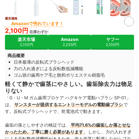
最安価格
2+
Amazonで売れています！
2,100円
在庫わずか
楽天市場
Amazon
ヤフー
2,100円
2,235円
2,100円
商品概要
日本最薄の反転式ブラシヘッド
力の入れ過ぎによる反転数低減機能
ゴム状の歯周ケア毛と飽和ポリエステル樹脂毛
軽くて静かで歯茎にやさしい。歯垢除去力は物足
りない
「G・U・M ガム歯周プロケア ハグキケア電動ハブラシ SP-01」
は、
サンスターが提供するエントリーモデルの電動歯ブラシ
で
す。反転式ブラシヘッドで、乾電池式で動きます。
歯垢の落としやすさの検証では、
平均71.6%の歯垢しか落とせな
かったため、丁寧に磨く必要があります
。しかし、力の入れすぎ
による反転数低減機能があるため、歯と歯茎に配慮しながらブラ