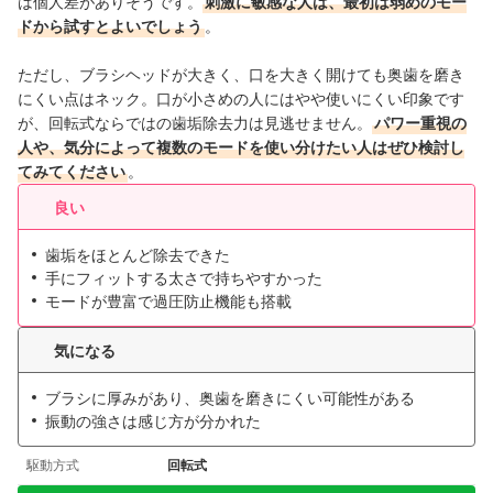
は個人差がありそうです。
刺激に敏感な人は、最初は弱めのモー
ドから試すとよいでしょう
。
ただし、ブラシヘッドが大きく、口を大きく開けても奥歯を磨き
にくい点はネック。口が小さめの人にはやや使いにくい印象です
が、回転式ならではの歯垢除去力は見逃せません。
パワー重視の
人や、気分によって複数のモードを使い分けたい人はぜひ検討し
てみてください
。
良い
歯垢をほとんど除去できた
手にフィットする太さで持ちやすかった
モードが豊富で過圧防止機能も搭載
気になる
ブラシに厚みがあり、奥歯を磨きにくい可能性がある
振動の強さは感じ方が分かれた
駆動方式
回転式