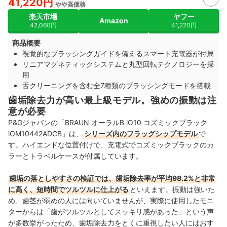
41,220円
やや高価格
楽天市場
ヤフー
Amazon
42,060円
41,220円
商品概要
視覚的なブラッシングガイドを備えるスマート充電器が付属
リニアマグネティックシステムと丸型回転テクノロジーを採
用
舌クリーニングを含む全7種類のブラッシングモードを搭載
歯垢除去力が高い最上級モデル。強めの振動は注
意が必要
P&Gジャパンの「BRAUN オーラルB iO10 コズミックブラック
iOM10442ADCB」は、
シリーズ内のフラッグシップモデル
で
す。ハイエンドな位置付けで、充電式でコズミックブラックのカ
ラーとトラベルケースが付属しています。
歯垢の落としやすさの検証では、歯垢除去率が平均98.2%と非常
に高く、短時間でツルツルに仕上がる
といえます。振動は強いた
め、歯茎が弱めの人には向いていませんが、実際に使用したモニ
ターからは「歯がツルツルとしてスッキリ感があった」という声
が多数挙がったため、歯垢除去力をとくに重視したい人にはおす