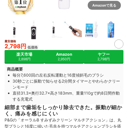
Amazonで見る
最安価格
3+
2,798円
低価格
楽天市場
Amazon
ヤフー
2,898円
2,950円
2,798円
商品概要
毎分7,600回の左右反転運動と16度傾斜毛のブラシ
30秒ごとに振動で知らせる2分間タイマーとやわらかクリー
ンモード
直径31.3×奥行32.7×高さ183mm、重量110gで約8日間作動
する充電式
細部まで歯垢をしっかり除去できた。振動が細か
く、痛みを感じにくい
P&Gの「オーラルB すみずみクリーン マルチアクション」は、丸
型ブラシと16度に傾いた毛先を持つマルチアクションブラシを搭