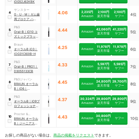
iOG52J62KBK
サンスター
4.06
2,235円
2,100円
2,100円
4
4位
G・U・M
｜
ガム歯
Amazon
楽天市場
ヤフー
周プロケア ハグキ
ケア電動ハブラシ
P&G
｜
SP-01
4.44
42,060円
41,220円
5
Amazon
5位
Oral-B
｜
iO10 コ
楽天市場
ヤフー
ズミックブラック
｜
Braun
iOM10442ADCB
4.25
11,978円
11,978円
6
Amazon
6位
オーラルB iO3
｜
楽天市場
ヤフー
IOG31C60IB-H
P&G
4.33
5,597円
5,595円
7
Amazon
7位
Oral-B
｜
PRO1
｜
楽天市場
ヤフー
D3055133CB
P&Gジャパン
4.45
24,800円
29,700円
8
Amazon
8位
BRAUN
オーラル
楽天市場
ヤフー
B
｜
iO6
｜
IOM62J61KGR-W
P&G
4.37
30,324円
29,800円
29,800円
9
9位
オーラルB
｜
iO9プ
Amazon
楽天市場
ヤフー
ロフェッショナル
｜
iOM92I11BWTP
Procter &
30,800円
4.43
10
Amazon
ヤフー
10位
Gamble
BRAUN
オーラル
楽天市場
B
｜
ジーニアスS
｜
D7005135XBK
お探しの商品がない場合は、
商品の掲載をリクエスト
できます。