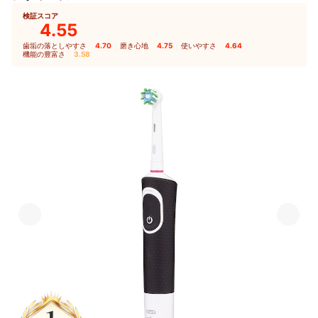
検証スコア
4.55
歯垢の落としやすさ
4.70
｜
磨き心地
4.75
｜
使いやすさ
4.64
｜
機能の豊富さ
3.58