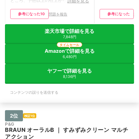
ところ、予想以上の仕上がりで感動しま
詳細を見る
した。 使ってみると、たった3分で歯が
ツルツル！今までの電動歯ブラシでは感
参考になった
10
参考になった
問題を報告
問
じられなかったレベルです。初めて電動
歯ブラシを使う方にも本当におすすめで
きます。 上位モデルになるとAIによる
楽天市場で詳細を見る
磨き残し検知や充電スピードの違いなど
機能が増えますが、肝心の「磨く力」は
7,848円
このモデルでも十分。最初の1本として
タイムセール
ぴったりだと思います。 私は6000円台
Amazonで詳細を見る
で購入しました。Amazonは価格変動が
6,480円
激しいので、セール時期でなければ価格
が安定しているYahoo!ショッピングで買
うのがおすすめです。
ヤフーで詳細を見る
8,136円
コンテンツの誤りを送信する
2位
検証1位
P&G
BRAUN
オーラルB
｜
すみずみクリーン マルチ
アクション