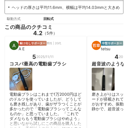
ヘッドの厚さは平均11.6mm、横幅は平均14.03mmと大きめ
駆動方式
回転式
この商品のクチコミ
4.2
（5件）
駆け出しサポーター
男性 | 20代
中堅サポーター
男性
A E
tetsu
5
4
2025/11/11
2026
コスパ最高の電動歯ブラシ
超音波のような
上がりはスッキ
電動歯ブラシはこれまで1万2000円ほど
磨き上がりはスッキ
のドルツを使っていましたが、どうして
ードが搭載されてい
も磨き残しがあり、歯がザラつくことが
がおすすめ。振動が
多かったので「電動歯ブラシってこんな
静かで、超音波っぽ
ものか」と思っていました。 「これで
ダメならもう電動歯ブラシはやめよう」
と思いながら試しにこの商品を購入した