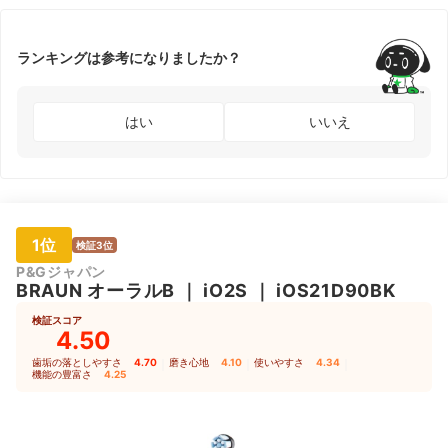
ランキングは参考になりましたか？
はい
いいえ
1位
検証3位
P&Gジャパン
BRAUN
オーラルB
｜
iO2S
｜
iOS21D90BK
検証スコア
4.50
歯垢の落としやすさ
4.70
｜
磨き心地
4.10
｜
使いやすさ
4.34
｜
機能の豊富さ
4.25