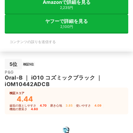
Amazonで詳細を見る
2,235円
ヤフーで詳細を見る
2,100円
コンテンツの誤りを送信する
5位
検証5位
P&G
Oral-B
｜
iO10 コズミックブラック
｜
iOM10442ADCB
検証スコア
4.44
歯垢の落としやすさ
4.70
｜
磨き心地
3.85
｜
使いやすさ
4.09
｜
機能の豊富さ
4.60