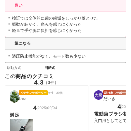
良い
検証では全体的に歯の歯垢をしっかり落とせた
振動が細かく、痛みを感じにくかった
軽量で手や腕に負担を感じにくかった
気になる
過圧防止機能がなく、モード数も少ない
駆動方式
回転式
この商品のクチコミ
4.3
（3件）
ベテランサポーター
女性 | 30代
駆け出しサポーター
tara
だいき
4
2025
4
2025/09/04
電動歯ブラシ初
満足
さ
入門用としてとても