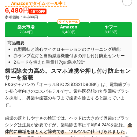
Amazonでタイムセール中！
6,480円
45%OFF
参考価格：
11,880円
タイムセール
楽天市場
Amazon
ヤフー
7,848円
6,480円
8,136円
商品概要
丸型回転と遠心マイクロモーションのクリーニング機能
赤ランプ点灯と自動減速機能付きの押し付け防止センサー
2モードを備えた重量117gの防水設計
歯垢除去力高め。スマホ連携や押し付け防止セン
サーを搭載
P&Gジャパンの「オーラルB iO2S iOS21D90BK」は、電動歯ブラ
シ初心者向けのコスパモデルです。歯科医発想の丸型回転ブラシ
を採用し、奥歯や歯茎のキワまで歯垢を除去すると謳っていま
す。
歯垢の落としやすさの検証では、ヘッドは大きめで奥歯のブラッ
シングは注意が必要ですが、歯垢除去率は平均94.24%を記録。
全
体的に歯垢をほとんど除去でき、ツルツルに仕上げられました
。