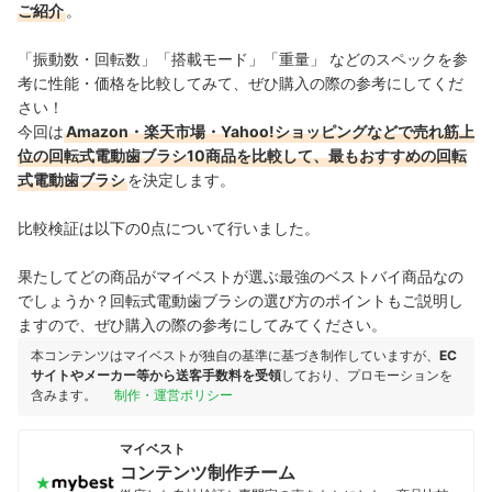
ご紹介
。
「振動数・回転数」「搭載モード」「重量」 などのスペックを参
考に性能・価格を比較してみて、ぜひ購入の際の参考にしてくだ
さい！
今回は
Amazon・楽天市場・Yahoo!ショッピングなどで売れ筋上
位の回転式電動歯ブラシ10商品を比較して、最もおすすめの回転
式電動歯ブラシ
を決定します。
比較検証は以下の0点について行いました。
果たしてどの商品がマイベストが選ぶ最強のベストバイ商品なの
でしょうか？回転式電動歯ブラシの選び方のポイントもご説明し
ますので、ぜひ購入の際の参考にしてみてください。
本コンテンツはマイベストが独自の基準に基づき制作していますが、
EC
サイトやメーカー等から送客手数料を受領
しており、プロモーションを
含みます。
制作・運営ポリシー
マイベスト
コンテンツ制作チーム