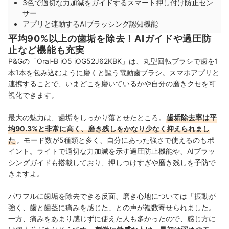
3色で適切な力加減をガイドするスマート押し付け防止セン
サー
アプリと連動するAIブラッシング認知機能
平均90%以上の歯垢を除去！AIガイドや過圧防
止など機能も充実
P&Gの「Oral-B iO5 iOG52J62KBK」は、丸型回転ブラシで歯を1
本1本を包み込むように磨くと謳う電動歯ブラシ。スマホアプリと
連携することで、いまどこを磨いているかや自分の磨きクセを可
視化できます。
最大の魅力は、歯垢をしっかり落とせたところ。
歯垢除去率は平
均90.3%と非常に高く、磨き残しをかなり少なく抑えられまし
た
。モード数が5種類と多く、自分にあった強さで使えるのもポ
イント。ライトで適切な力加減を示す過圧防止機能や、AIブラッ
シングガイドも搭載しており、押しつけすぎや磨き残しを予防で
きますよ。
パワフルに歯垢を除去できる反面、磨き心地については「振動が
強く、歯と歯茎に痛みを感じた」との声が複数寄せられました。
一方、痛みをあまり感じずに使えた人も多かったので、感じ方に