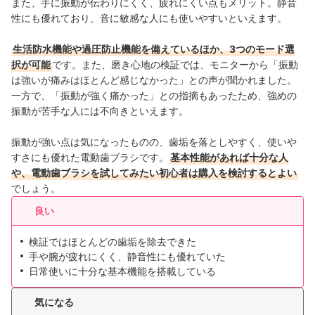
また、手に振動が伝わりにくく、疲れにくい点もメリット。静音
性にも優れており、音に敏感な人にも使いやすいといえます。
生活防水機能や過圧防止機能を備えているほか、3つのモード選
択が可能
です。また、磨き心地の検証では、モニターから「振動
は強いが痛みはほとんど感じなかった」との声が聞かれました。
一方で、「振動が強く痛かった」との指摘もあったため、強めの
振動が苦手な人には不向きといえます。
振動が強い点は気になったものの、歯垢を落としやすく、使いや
すさにも優れた電動歯ブラシです。
基本性能があれば十分な人
や、電動歯ブラシを試してみたい初心者は購入を検討するとよい
でしょう。
良い
検証ではほとんどの歯垢を除去できた
手や腕が疲れにくく、静音性にも優れていた
日常使いに十分な基本機能を搭載している
気になる