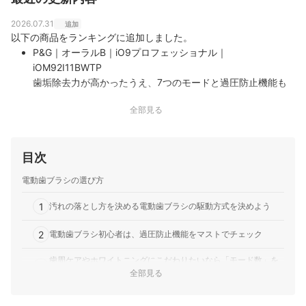
2026.07.31
追加
以下の商品をランキングに追加しました。
P&G｜オーラルB｜iO9プロフェッショナル｜
iOM92I11BWTP
歯垢除去力が高かったうえ、7つのモードと過圧防止機能も
便利｜P&amp;G「オーラルB iO9プロフェッショナル
全部見る
iOM92I11BWTP」は、オーラルBのiOシリーズで上位にあた
る歯科医院モデルです。丸型回転ブラシに、磁気の力でブラ
シの毛1本1本まで振動させるリニアマグネティックシステム
目次
を採用し、歯科クリ…
電動歯ブラシの選び方
1
汚れの落とし方を決める電動歯ブラシの駆動方式を決めよう
2
電動歯ブラシ初心者は、過圧防止機能をマストでチェック
歯周ケアやホワイトニングにこだわりたいなら「モード数」を
3
チェック
全部見る
4
磨きクセを可視化したいなら「アプリ連携」をチェック