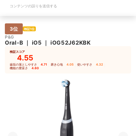
コンテンツの誤りを送信する
3位
検証1位
P&G
Oral-B
｜
iO5
｜
iOG52J62KBK
検証スコア
4.55
歯垢の落としやすさ
4.71
｜
磨き心地
4.05
｜
使いやすさ
4.32
｜
機能の豊富さ
4.60