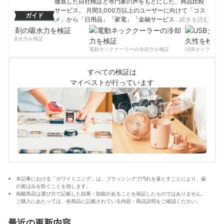
徹底した自社検証と専門家の声をもとにした、商品比較
サービス。 月間3,000万以上のユーザーに向けて「コス
ガイド
メ」から「日用品」「家電」「金融サービス」まで、ベ
…続きを読む
ストな商品を選んでもらうために、毎日コンテンツを制
作中。
剤の吸水力を検証
コンテンツ制作チームのプロフィール
電動ネッククーラーの冷却力を検証
USBタイプCケー
すべての検証は
マイベストが行っています
本記事における「ホワイトニング」は、ブラッシングで汚れを落とすことにより、歯
の黄ばみを防ぐことを指します。
掲載商品は選び方で記載した効果・効能があることを保証したものではありません。
ご購入にあたっては、各商品に記載されている内容・商品説明をご確認ください。
最近の更新内容