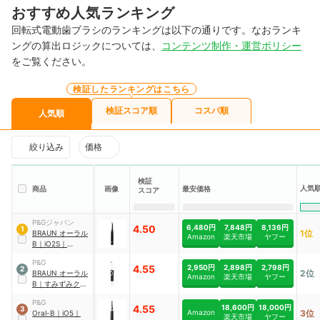
おすすめ人気ランキング
回転式電動歯ブラシのランキングは以下の通りです。なおランキ
ングの算出ロジックについては、
コンテンツ制作・運営ポリシー
をご覧ください。
検証したランキングはこちら
検証スコア順
コスパ順
人気順
絞り込み
価格
検証
人気
商品
画像
最安価格
スコア
P&Gジャパン
4.50
6,480円
7,848円
8,136円
1
1位
BRAUN
オーラル
Amazon
楽天市場
ヤフー
B
｜
iO2S
｜
iOS21D90BK
P&G
4.55
2,950円
2,898円
2,798円
2
2位
BRAUN
オーラル
Amazon
楽天市場
ヤフー
B
｜
すみずみクリ
ーン マルチアクシ
P&G
ョン
4.55
18,600円
18,000円
3
Amazon
3位
Oral-B
｜
iO5
｜
楽天市場
ヤフー