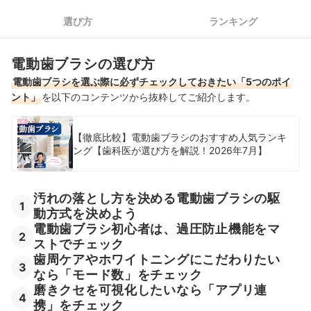
5
選び方
ランキング
電動歯ブラシの人気4メーカーの特徴を徹底解説
回転式電動歯ブラシ全10商品おすすめ人気ランキング
電動歯ブラシの選び方
売れ筋の人気回転式電動歯ブラシ全10商品を徹底比較！
電動歯ブラシを選ぶ際に必ずチェックしておきたい「5つのポイ
ント」
を以下のコンテンツから抜粋してご紹介します。
やさしい振動を求めるなら、音波式をチェック！
充電式？電池式？電源タイプにも注目しよう！
【徹底比較】電動歯ブラシのおすすめ人気ランキ
ング【歯科医が選び方を解説！2026年7月】
回転式電動歯ブラシの売れ筋ランキングもチェック！
汚れの落とし方を決める電動歯ブラシの駆
1
動方式を決めよう
電動歯ブラシ初心者は、過圧防止機能をマ
2
ストでチェック
歯周ケアやホワイトニングにこだわりたい
3
なら「モード数」をチェック
磨きクセを可視化したいなら「アプリ連
4
携」をチェック