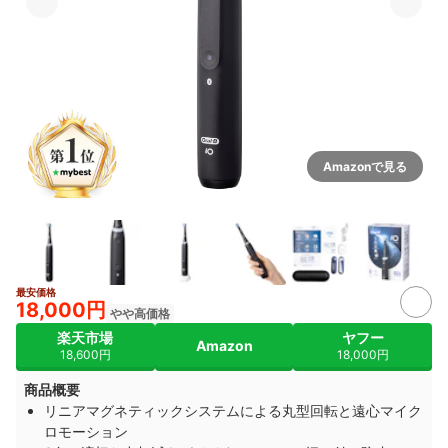
Amazonで見る
最安価格
3+
18,000円
やや高価格
楽天市場
ヤフー
Amazon
18,600円
18,000円
商品概要
リニアマグネティックシステムによる丸型回転と遠心マイク
ロモーション