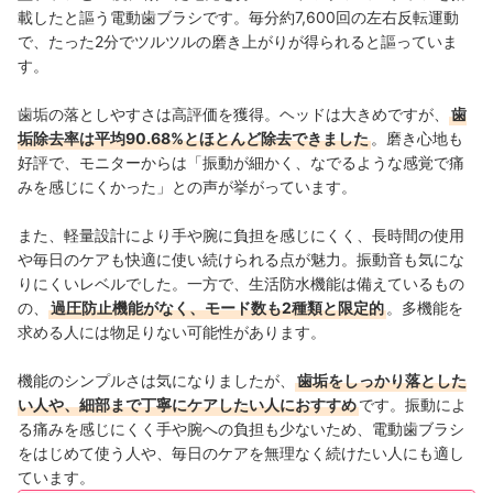
載したと謳う電動歯ブラシです。毎分約7,600回の左右反転運動
で、たった2分でツルツルの磨き上がりが得られると謳っていま
す。
歯垢の落としやすさは高評価を獲得。ヘッドは大きめですが、
歯
垢除去率は平均90.68%とほとんど除去できました
。磨き心地も
好評で、モニターからは「振動が細かく、なでるような感覚で痛
みを感じにくかった」との声が挙がっています。
また、軽量設計により手や腕に負担を感じにくく、長時間の使用
や毎日のケアも快適に使い続けられる点が魅力。振動音も気にな
りにくいレベルでした。一方で、生活防水機能は備えているもの
の、
過圧防止機能がなく、モード数も2種類と限定的
。多機能を
求める人には物足りない可能性があります。
機能のシンプルさは気になりましたが、
歯垢をしっかり落とした
い人や、細部まで丁寧にケアしたい人におすすめ
です。振動によ
る痛みを感じにくく手や腕への負担も少ないため、電動歯ブラシ
をはじめて使う人や、毎日のケアを無理なく続けたい人にも適し
ています。