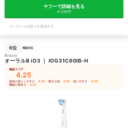
ヤフーで詳細を見る
41,220円
コンテンツの誤りを送信する
6位
検証9位
Braun
オーラルB iO3
｜
IOG31C60IB-H
検証スコア
4.25
歯垢の落としやすさ
4.20
｜
磨き心地
4.35
｜
使いやすさ
4.39
｜
機能の豊富さ
4.25