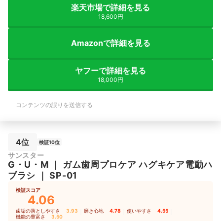
楽天市場で詳細を見る
18,600円
Amazonで詳細を見る
ヤフーで詳細を見る
18,000円
コンテンツの誤りを送信する
4位
検証10位
サンスター
G・U・M
｜
ガム歯周プロケア ハグキケア電動ハ
ブラシ
｜
SP-01
検証スコア
4.06
歯垢の落としやすさ
3.93
｜
磨き心地
4.78
｜
使いやすさ
4.55
｜
機能の豊富さ
3.50