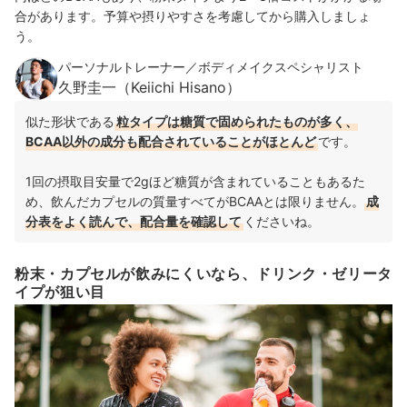
合があります。予算や摂りやすさを考慮してから購入しましょ
う。
パーソナルトレーナー／ボディメイクスペシャリスト
久野圭一（Keiichi Hisano）
似た形状である
粒タイプは糖質で固められたものが多く、
BCAA以外の成分も配合されていることがほとんど
です。
1回の摂取目安量
で2gほど糖質が含まれていることもあるた
め、飲んだカプセルの質量すべてがBCAAとは限りません。
成
分表をよく読んで、配合量を確認して
くださいね。
粉末・カプセルが飲みにくいなら、ドリンク・ゼリータ
イプが狙い目