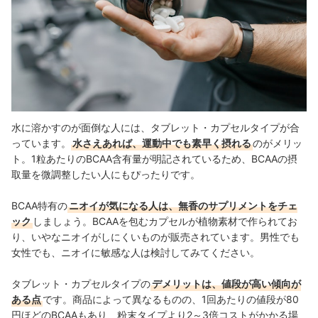
水に溶かすのが面倒な人には、タブレット・カプセルタイプが合
っています。
水さえあれば、運動中でも素早く摂れる
のがメリッ
ト。1粒あたりのBCAA含有量が明記されているため、BCAAの摂
取量を微調整したい人にもぴったりです。
BCAA特有の
ニオイが気になる人は、無香のサプリメントをチェ
ック
しましょう。BCAAを包むカプセルが植物素材で作られてお
り、いやなニオイがしにくいものが販売されています。男性でも
女性でも、ニオイに敏感な人は検討してみてください。
タブレット・カプセルタイプの
デメリットは、値段が高い傾向が
ある点
です。商品によって異なるものの、1回あたりの値段が80
円ほどのBCAAもあり、粉末タイプより2～3倍コストがかかる場