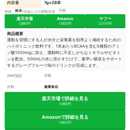
内容量
7g×28本
粉末
不明
形状
1日あたりの摂取目安
楽天市場
Amazon
ヤフー
1,980円
1,800円
2,070円
商品概要
運動を習慣にする人が水分と栄養素を効率よく補給するための
ハイポトニック飲料です。1本あたりBCAAを含む5種類のアミ
ノ酸1500mgに加え、運動時に不足しがちなミネラルやビタミ
ンを配合。500mLの水に溶かすだけで、素早い吸収をサポート
するグレープフルーツ味のドリンクが完成します。
GMP認証
不明
分類
健康食品
楽天市場で詳細を見る
1,980円
Amazonで詳細を見る
1,800円