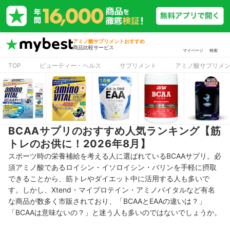
アミノ酸サプリメントおすすめ
商品比較サービス
マイページ
検索
TOP
ビューティー・ヘルス
サプリメント
アミノ酸サプリメ
BCAAサプリのおすすめ人気ランキング【筋
トレのお供に！2026年8月】
スポーツ時の栄養補給を考える人に選ばれているBCAAサプリ。必
須アミノ酸であるロイシン・イソロイシン・バリンを手軽に摂取
できることから、筋トレやダイエット中に活用する人も多いで
す。しかし、Xtend・マイプロテイン・アミノバイタルなど有名
な商品が数多く市販されており、「BCAAとEAAの違いは？」
「BCAAは意味ないの？」と迷う人も多いのではないでしょうか。