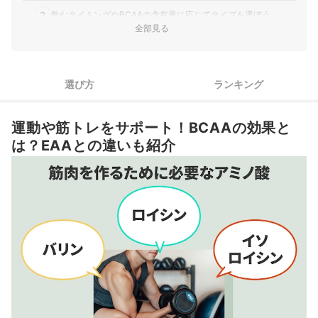
2
飲むタイミングやBCAAの含有量に応じてタイプを選ぼう
全部見る
BCAA摂取の目的やこだわりに合わせて成分や添加物に着目し
3
よう
BCAAサプリ全20商品おすすめ人気ランキング
選び方
ランキング
BCAAサプリを飲むタイミングは？いつ飲むのがおすすめ？デメリット
はある？
運動や筋トレをサポート！BCAAの効果と
は？EAAとの違いも紹介
BCAAサプリはどこで売っている？コンビニでも買える？
BCAA以外のクレアチンなどのサプリメントもチェックしよう
BCAAサプリの売れ筋ランキングもチェック！