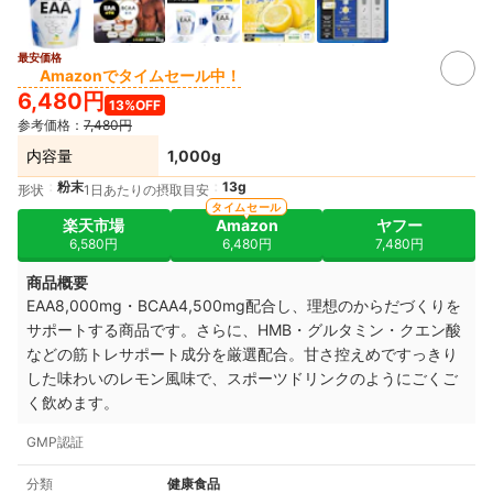
最安価格
Amazonでタイムセール中！
6,480円
13%OFF
参考価格：
7,480円
内容量
1,000g
粉末
13g
形状
1日あたりの摂取目安
タイムセール
楽天市場
Amazon
ヤフー
6,580円
6,480円
7,480円
商品概要
EAA8,000mg・BCAA4,500mg配合し、理想のからだづくりを
サポートする商品です
。さらに、
HMB・グルタミン・クエン酸
などの
筋トレサポート成分を厳選配合。
甘さ控えめですっきり
した味わいのレモン風味で、
スポーツドリンクのようにごくご
く飲めます。
GMP認証
分類
健康食品