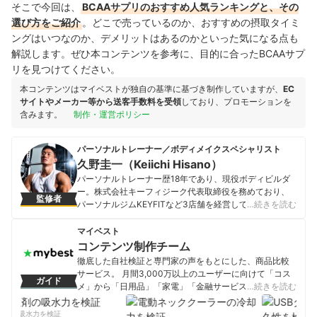
そこで今回は、
BCAAサプリのおすすめ人気ランキングと、その
選び方をご紹介
。どこで売っているのか、おすすめの摂取タイミ
ングはいつなのか、デメリットはあるのかといった気になる点も
解説します。ぜひ本コンテンツを参考に、目的に合ったBCAAサプ
リを見つけてください。
本コンテンツはマイベストが独自の基準に基づき制作していますが、
EC
サイトやメーカー等から送客手数料を受領
しており、プロモーションを
含みます。
制作・運営ポリシー
パーソナルトレーナー／ボディメイクスペシャリスト
久野圭一（Keiichi Hisano）
パーソナルトレーナー歴18年であり、現役ボディビルダ
ー。株式会社キーフィジーク代表取締役を務めており、
監修者
パーソナルジムKEYFITなど3店舗を経営している。一般
…続きを読む
の方だけでなく多くのトレーナーを指導するトレーナー
でもある。主な経歴は、JBBFオールジャパン2年連続優
マイベスト
勝、東アジア選手権銀メダル、IFBB世界選手権メンズフ
コンテンツ制作チーム
ィジーク第5位と、選手としても輝かしい成績を収めてい
徹底した自社検証と専門家の声をもとにした、商品比較
る。
サービス。 月間3,000万以上のユーザーに向けて「コス
ガイド
久野圭一（Keiichi Hisano）のプロフィール
メ」から「日用品」「家電」「金融サービス」まで、ベ
…続きを読む
ストな商品を選んでもらうために、毎日コンテンツを制
作中。
剤の吸水力を検証