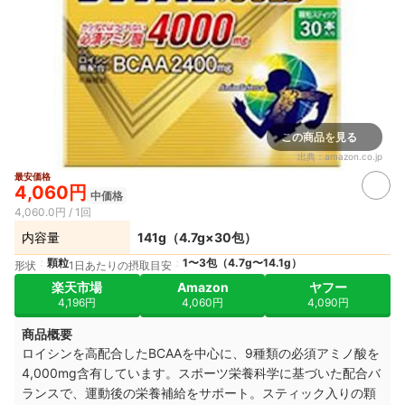
この商品を見る
出典：
amazon.co.jp
最安価格
4,060円
中価格
4,060.0円 / 1回
内容量
141g（4.7g×30包）
顆粒
1〜3包（4.7g〜14.1g）
形状
1日あたりの摂取目安
楽天市場
Amazon
ヤフー
4,196円
4,060円
4,090円
商品概要
ロイシンを高配合したBCAAを中心に、9種類の必須アミノ酸を
4,000mg含有しています。スポーツ栄養科学に基づいた配合バ
ランスで、運動後の栄養補給をサポート。スティック入りの顆