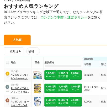
BCAAサプリ全20商品
おすすめ人気ランキング
BCAAサプリのランキングは以下の通りです。なおランキングの算
出ロジックについては、
コンテンツ制作・運営ポリシー
をご覧く
ださい。
人気順
絞り込み
価格
詳細情報
商品
画像
最安価格
内容量
形状
味の素
1,800円
1,980円
2,070円
1
AMINO VITAL
｜
7g×28本
粉末
Amazon
楽天市場
ヤフー
BCAAチャージ ウ
ォーター
味の素
4,060円
4,196円
4,090円
141g（4.7g×
2
AMINO VITAL
｜
顆粒
Amazon
楽天市場
ヤフー
30包）
アミノバイタル
GOLD
SOLIA
6,480円
6,580円
7,480円
3
AMBiQUE
｜
オー
1,000g
粉末
Amazon
楽天市場
ヤフー
ルインワンEAA