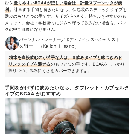
粉を
量りやすいBCAAがほしい場合は、計量スプーンつきが便
利
。
計量する手間も省きたいなら、個包装のスティックタイプ
を
選ぶのもひとつの手です。サイズが小さく、持ち歩きやすいのも
メリット。会社・学校帰りにジムへ寄って飲みたい場合も、バッ
グの中で邪魔になりません。
パーソナルトレーナー／ボディメイクスペシャリスト
久野圭一（Keiichi Hisano）
粉末を直接飲むのが苦手な人は、直飲みタイプと味つきのド
リンクタイプを混ぜる
のもひとつの手です。
BCAAをしっかり
摂りつつ、飲みにくさをカバーできますよ。
手間をかけずに飲みたいなら、タブレット・カプセルタ
イプのBCAA がおすすめ