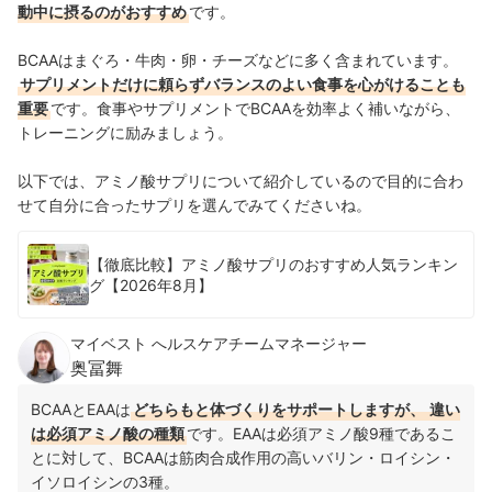
動中に摂るのがおすすめ
です。
BCAAはまぐろ・牛肉・卵・チーズなどに多く含まれています。
サプリメントだけに頼らずバランスのよい食事を心がけることも
重要
です。食事やサプリメントでBCAAを効率よく補いながら、
トレーニングに励みましょう。
以下では、アミノ酸サプリについて紹介しているので目的に合わ
せて自分に合ったサプリを選んでみてくださいね。
【徹底比較】アミノ酸サプリのおすすめ人気ランキン
グ【2026年8月】
マイベスト へルスケアチームマネージャー
奥冨舞
BCAAと
EAAは
どちらもと体づくりをサポートしますが、
違い
は必須アミノ酸の種類
です。EAAは必須アミノ酸9種であるこ
とに対して、BCAAは筋肉合成作用の高いバリン・ロイシン・
イソロイシンの3種。