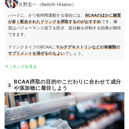
久野圭一（Keiichi Hisano）
ハードに、かつ長時間運動する場合には、
BCAAのほかに糖質
が多く配合されたドリンクを摂取するのがおすすめ
です。
糖
質は
パフォーマンス低下を防ぎ、筋分解を抑制する効果が期待
できます。
ドリンクタイプのBCAAに
マルチデキストリンなどの単糖類の
サプリメントを混ぜるのもよい
でしょう。
ランキングを見る
BCAA摂取の目的やこだわりに合わせて成分
3
や添加物に着目しよう