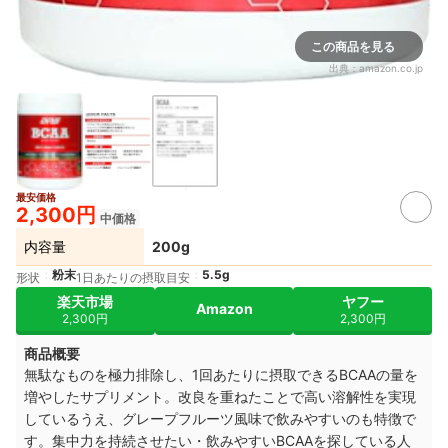
この商品を見る
出典：
amazon.co.jp
最安価格
2,300円
中価格
内容量
200g
粉末
5.5g
形状
1日あたりの摂取目安
楽天市場
ヤフー
Amazon
2,300円
2,300円
商品概要
無駄なものを極力排除し、1
回あたりに摂取できるBCAAの量を
増やしたサプリメント。
改良を重ねたことで高い溶解性を実現
しているうえ、
グレープフルーツ風味で飲みやすいのも特徴で
す。
集中力を持続させたい・
飲みやすいBCAAを探している人