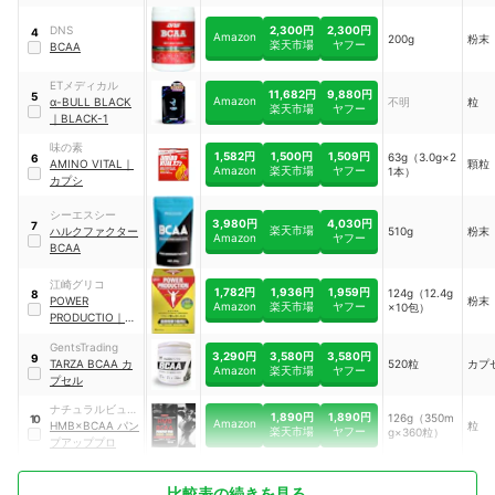
2,300円
2,300円
DNS
4
Amazon
200g
粉末
楽天市場
ヤフー
BCAA
ETメディカル
11,682円
9,880円
5
Amazon
α-BULL BLACK
不明
粒
楽天市場
ヤフー
｜
BLACK-1
味の素
1,582円
1,500円
1,509円
63g（3.0g×2
6
AMINO VITAL
｜
顆粒
Amazon
楽天市場
ヤフー
1本）
カプシ
シーエスシー
3,980円
4,030円
7
楽天市場
ハルクファクター
510g
粉末
Amazon
ヤフー
BCAA
江崎グリコ
1,782円
1,936円
1,959円
124g（12.4g
8
POWER
粉末
Amazon
楽天市場
ヤフー
×10包）
PRODUCTIO
｜
エ
キストラハイポト
GentsTrading
ニックドリンク ク
3,290円
3,580円
3,580円
9
TARZA BCAA カ
520粒
カプ
エン酸＆BCAA
Amazon
楽天市場
ヤフー
プセル
ナチュラルビュー
1,890円
1,890円
126g（350m
10
Amazon
ティー
HMB×BCAA パン
粒
楽天市場
ヤフー
g×360粒）
プアッププロ
比較表の続きを見る