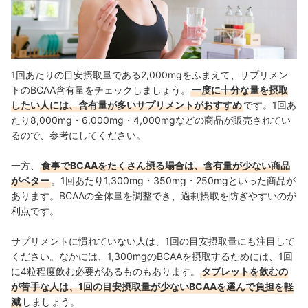
1回あたりの目安摂取量である2,000mgをふまえて、サプリメン
トのBCAA含有量をチェックしましょう。
一度に十分な量を摂取
したい人には、含有量が多いサプリメントがおすすめ
です。1回あ
たり8,000mg・6,000mg・4,000mgなどの商品が販売されてい
るので、参考にしてください。
一方、
食事でBCAAをたくさん摂る場合は、含有量が少ない商品
がベター
。1回あたり1,300mg・350mg・250mgといった商品が
あります。BCAAの
全体量を調整でき
、過剰摂取を防ぎやすいのが
利点です。
サプリメントに慣れていない人は、1回の目安摂取量にも注目して
ください。なかには、1,300mgのBCAAを摂取するためには、1回
に4粒程度飲む必要があるものもあります。
タブレットを飲むの
が苦手な人は、1回の目安摂取量が少ないBCAAを選んで負担を軽
減
しましょう。