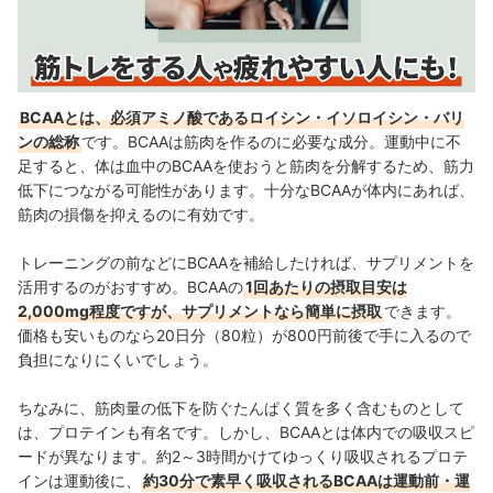
BCAAとは、必須アミノ酸であるロイシン・イソロイシン・バリ
ンの総称
です。BCAAは筋肉を作るのに必要な成分。運動中に不
足すると、体は血中のBCAAを使おうと筋肉を分解するため、筋力
低下につながる可能性があります。十分なBCAAが体内にあれば、
筋肉の損傷を抑えるのに有効です。
トレーニングの前などにBCAAを補給したければ、サプリメントを
活用するのがおすすめ。
BCAAの
1回あたりの摂取目安は
2,000mg程度ですが、サプリメントなら簡単に摂取
できます。
価格も
安いものなら20日分（80粒）が800円前後で手に入るので
負担になりにくいでしょう。
ちなみに、筋肉量の低下を防ぐたんぱく質を多く含むものとして
は、プロテインも有名です。しかし、BCAAとは体内での吸収スピ
ードが異なります。約2～3時間かけてゆっくり吸収されるプロテ
インは運動後に、
約30分で素早く吸収されるBCAAは運動前・運