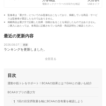
コンテンツ制作チームのプロフィール
電動ネッククーラーの冷却力を検証
USBタイプCケー
監修者は「選び方」についてのみ監修をおこなっており、掲載している商品・サービ
スは監修者が選定したものではありません。
掲載商品は選び方で記載した効果・効能があることを保証したものではありません。
ご購入にあたっては、各商品に記載されている内容・商品説明をご確認ください。
最近の更新内容
2026.08.07
更新
ランキングを更新しました。
全部見る
目次
運動や筋トレをサポート！BCAAの効果とは？EAAとの違いも紹介
BCAAサプリの選び方
1
1回の目安摂取量を軸にBCAAの含有量を確認しよう