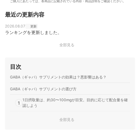
ご購入にあたっては、各商品に記載されている内容・商品説明をご確認ください。
渡辺寛和のプロフィール
最近の更新内容
2026.08.07
更新
ランキングを更新しました。
全部見る
目次
GABA（ギャバ）サプリメントの効果は？悪影響はある？
GABA（ギャバ）サプリメントの選び方
1日摂取量は、約30〜100mgが目安。目的に応じて配合量を確
1
認しよう
2
効果を重視したいなら、機能性表示食品を要チェック
全部見る
求める効果に応じて、一緒に配合されている機能性関与成分を
3
チェック