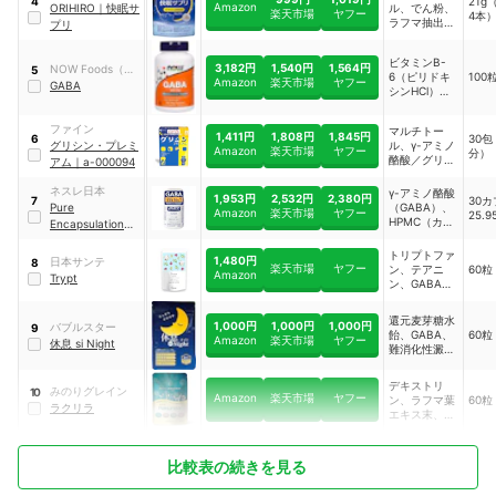
21g（
4
（国内製
Amazon
ュ
ORIHIRO
｜
快眠サ
ル、でん粉、
楽天市場
ヤフー
4本
造）、亜鉛含
ラフマ抽出
プリ
有酵母、セレ
物、γ-アミノ
ン含有酵母／
酪酸/ソルビ
ゼラチン、セ
ビタミンB-
トール、テア
3,182円
1,540円
1,564円
NOW Foods（ナ
5
ルロースほか
6（ピリドキ
100
ニン、香料
Amazon
楽天市場
ヤフー
ウフーズ）
GABA
シンHCl）、
GABA（ガン
マアミノ酪
ファイン
マルチトー
酸）、セルロ
1,411円
1,808円
1,845円
30包
6
グリシン・プレミ
ル、γ-アミノ
ース（カプセ
Amazon
楽天市場
ヤフー
分）
酪酸／グリシ
アム
｜
a-000094
ル）、米粉、
ン、L-トリプ
シリカ、ステ
トファン、L-
ネスレ日本
アリン酸マグ
γ-アミノ酪酸
1,953円
2,532円
2,380円
30
7
テアニン、香
ネシウム（植
Pure
（GABA）、
Amazon
楽天市場
ヤフー
25.9
料、微粒二酸
物源）
HPMC（カプ
Encapsulations
化ケイ素ほか
セル材）、
GABA
V.C
トリプトファ
1,480円
日本サンテ
8
楽天市場
ヤフー
ン、テアニ
60粒
Amazon
Trypt
ン、GABA、
グリシン、ヒ
スチジン、リ
還元麦芽糖水
1,000円
1,000円
1,000円
バブルスター
ジン、ロイシ
9
飴、GABA、
60粒
Amazon
楽天市場
ヤフー
ン、チロシ
休息 si Night
難消化性澱
ン、バリン、
粉、菜種硬化
シスチン、ア
油、グリシ
ラニン
デキストリ
みのりグレイン
ン、L－トリ
10
Amazon
楽天市場
ヤフー
ン、ラフマ葉
60粒
プトファン、
ラクリラ
エキス末、γ-
結晶セルロー
アミノ酪酸
ス、L－テア
（GABA）な
ニン、ステア
ど
リン酸Ca、微
比較表の続きを見る
粒二酸化ケイ
素