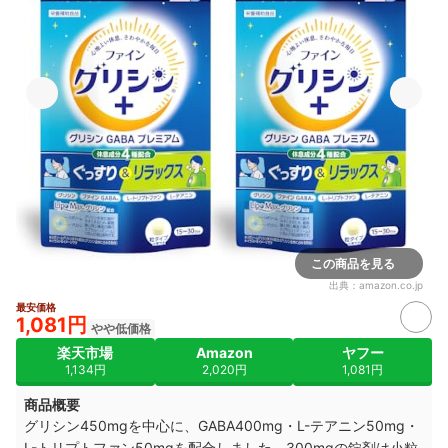
この商品を見る
出典：
amazon.co.jp
最安価格
1,081円
やや低価格
楽天市場
Amazon
ヤフー
1,134円
2,020円
1,081円
商品概要
グリシン450mgを中心に、GABA400mg・L-テアニン50mg・
L-トリプトファン50mgを配合しました。300mgの錠剤は小粒