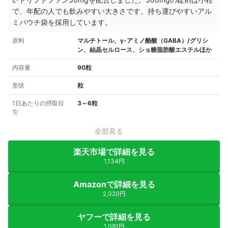
で、年配の人でも飲みやすい大きさです。持ち運びやすいアル
ミパウチ袋を採用しています。
原料
マルチトール、γ-アミノ酪酸（GABA）/グリシ
ン、結晶セルロース、ショ糖脂肪酸エステルほか
内容量
90粒
形状
粒
1日あたりの摂取目
3～6粒
安
全部見る
楽天市場で詳細を見る
1,134円
Amazonで詳細を見る
2,020円
ヤフーで詳細を見る
1,081円