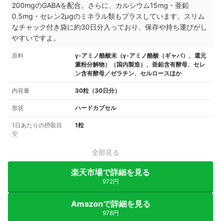
200mgのGABAを配合。さらに、カルシウム15mg・亜鉛
0.5mg・セレン2μgのミネラル類もプラスしています。スリム
なチャック付き袋に約30日分入っており、保存や持ち運びがし
やすいですよ。
原料
γ-アミノ酪酸末（γ-アミノ酪酸（ギャバ）、還元
澱粉分解物）（国内製造）、亜鉛含有酵母、セレ
ン含有酵母／ゼラチン、セルロースほか
内容量
30粒（30日分）
形状
ハードカプセル
1日あたりの摂取目
1粒
安
全部見る
楽天市場で詳細を見る
972円
Amazonで詳細を見る
978円