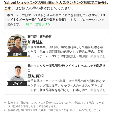
Yahoo!ショッピングの売れ筋から人気ランキング形式でご紹介し
ます
。ぜひ購入の際の参考にしてください。
本コンテンツはマイベストが独自の基準に基づき制作していますが、
EC
サイトやメーカー等から送客手数料を受領
しており、プロモーションを
含みます。
制作・運営ポリシー
薬剤師 薬局経営
加野桂佑
薬科大学卒業。薬剤師。病院薬剤師として臨床経験を積
んだ後、現在は調剤薬局の代表として経営に専念。栄養
監修者
サポートチーム（NST）専門療法士・糖尿病療養指導
…続きを読む
士・サプリメントアドバイザー・スポーツファーマシス
トなどの資格を活かし、SNSやブログで多角的な健康情
元トイレタリー商品開発者/マイベスト ヘルスケア商品担
報を発信中。また、二等無人航空機操縦士の資格を取得
当
し、ドローン技術の医療・物流への活用といった次世代
渡辺寛和
の医療提供体制の構築の可能性を追求している。既存の
大手製薬メーカーにて8年間、衛生用品の研究開発職とマ
ガイド
薬剤師の枠に捉われない、臨床・経営・最新テクノロジ
ーケティング職に従事。なかでも人のヘルスケアをサポ
ーを融合させた活動を展開するプロフェッショナル。
ートする新商品開発を専門とし、日本と海外を合わせて
…続きを読む
加野桂佑のプロフィール
10製品以上の新製品発売に携わる。 マイベスト入社後は
これまでの開発経験や商品知識を活かし、ヘルスケア商
監修者は「選び方」についてのみ監修をおこなっており、掲載している商品・サービ
品全般の比較検証を担当。「ユーザーが知りたいことを
スは監修者が選定したものではありません。
適切な検証に基づきわかりやすく提供する」をモットー
掲載商品は選び方で記載した効果・効能があることを保証したものではありません。
に、日々の業務に取り組んでいる。