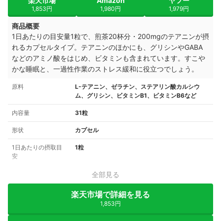
楽天市場
Amazon
ヤフー
1,853円
1,980円
1,979円
商品概要
1日あたりの目安量1粒で、煎茶20杯分・200mgのテアニンが摂
れるカプセルタイプ。テアニンのほかにも、グリシンやGABA
などのアミノ酸をはじめ、ビタミンも含まれています。すこや
かな睡眠と、一過性作業のストレス緩和に役立つでしょう。
原料
L-テアニン、ゼラチン、ステアリン酸カルシウ
ム、グリシン、ビタミンB1、ビタミンB6など
内容量
31粒
形状
カプセル
1日あたりの摂取目
1粒
安
全部見る
楽天市場で詳細を見る
1,853円