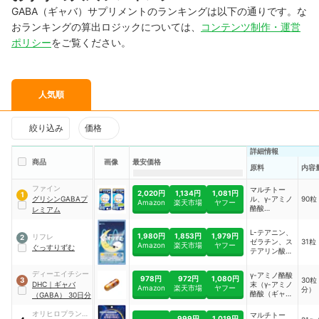
GABA（ギャバ）サプリメントのランキングは以下の通りです。な
おランキングの算出ロジックについては、
コンテンツ制作・運営
ポリシー
をご覧ください。
人気順
絞り込み
価格
詳細情報
商品
画像
最安価格
原料
内容
ファイン
マルチトー
2,020円
1,134円
1,081円
1
グリシンGABAプ
ル、γ-アミノ
90粒
Amazon
楽天市場
ヤフー
酪酸
レミアム
（GABA）/グ
リシン、結晶
L-テアニン、
セルロース、
1,980円
1,853円
1,979円
リフレ
2
ゼラチン、ス
31粒
ショ糖脂肪酸
Amazon
楽天市場
ヤフー
ぐっすりずむ
テアリン酸カ
エステルほか
ルシウム、グ
リシン、ビタ
ディーエイチシー
γ-アミノ酪酸
ミンB1、ビタ
978円
972円
1,080円
30粒
3
DHC
｜
ギャバ
末（γ-アミノ
ミンB6など
Amazon
楽天市場
ヤフー
分）
酪酸（ギャ
（GABA） 30日分
バ）、還元澱
粉分解物）
オリヒロプランデ
マルチトー
999円
1,019円