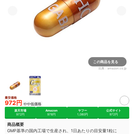
この商品を見る
出典：
amazon.co.jp
最安価格
972円
やや低価格
楽天市場
Amazon
ヤフー
公式サイト
972円
978円
1,080円
972円
商品概要
GMP基準の国内工場で生産され、1日あたりの目安量1粒に