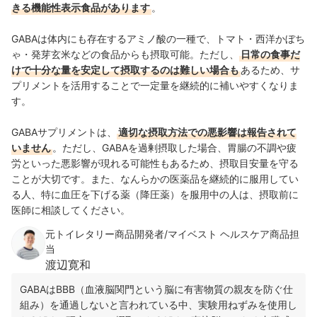
きる機能性表示食品があります
。
GABAは体内にも存在するアミノ酸の一種で、トマト・西洋かぼち
ゃ・発芽玄米などの食品からも摂取可能。ただし、
日常の食事だ
けで十分な量を安定して摂取するのは難しい場合も
あるため、サ
プリメントを活用することで一定量を継続的に補いやすくなりま
す。
GABAサプリメントは、
適切な摂取方法での悪影響は報告されて
いません
。ただし、GABAを過剰摂取した場合、胃腸の不調や疲
労といった悪影響が現れる可能性もあるため、摂取目安量を守る
ことが大切です。また、なんらかの医薬品を継続的に服用してい
る人、特に血圧を下げる薬（降圧薬）を服用中の人は、摂取前に
医師に相談してください。
元トイレタリー商品開発者/マイベスト ヘルスケア商品担
当
渡辺寛和
GABAはBBB（血液脳関門という脳に有害物質の親友を防ぐ仕
組み）を通過しないと言われている中、実験用ねずみを使用し