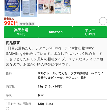
最安価格
999円
やや低価格
楽天市場
ヤフー
Amazon
999円
1,019円
商品概要
1日目安量あたり、テアニン200mg・ラフマ抽出物10mg・
GABA5mgを配合しています。水なしでもおいしく飲める、す
っきりとしたレモン風味の顆粒タイプ。スリムなスティック包
装なので、お出かけ時の携帯に便利です。
原料
マルチトール、でん粉、ラフマ抽出物、γ-アミノ
酪酸/ソルビトール、テアニン、香料
内容量
21g（1.5g×14本）
形状
粉末
1日あたりの摂取目
1.5g（1本）
安