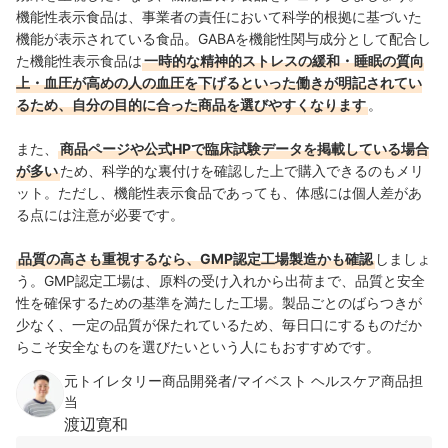
機能性表示食品は、事業者の責任において科学的根拠に基づいた
機能が表示されている食品。GABAを機能性関与成分として配合し
た機能性表示食品は
一時的な精神的ストレスの緩和・睡眠の質向
上・血圧が高めの人の血圧を下げるといった働きが明記されてい
るため、自分の目的に合った商品を選びやすくなります
。
また、
商品ページや公式HPで臨床試験データを掲載している場合
が多い
ため、科学的な裏付けを確認した上で購入できるのもメリ
ット。ただし、機能性表示食品であっても、体感には個人差があ
る点には注意が必要です。
品質の高さも重視するなら、GMP認定工場製造かも確認
しましょ
う。GMP認定工場は、原料の受け入れから出荷まで、品質と安全
性を確保するための基準を満たした工場。製品ごとのばらつきが
少なく、一定の品質が保たれているため、毎日口にするものだか
らこそ安全なものを選びたいという人にもおすすめです。
元トイレタリー商品開発者/マイベスト ヘルスケア商品担
当
渡辺寛和