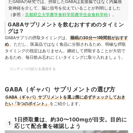
たGABAの研究では、摂取したGABAは直接脳ではなく内臓感
覚神経を介して、脳に信号を伝えていることが判明しました
（参照：
京都府立大学農学食科学部農学生命食科学科
）。
GABAサプリメントを飲むおすすめのタイミン
グは？
GABAサプリの摂取タイミングは、
睡眠の30分〜1時間前がおすす
め
。ただし、医薬品ではなく食品に分類されるため、明確な摂取
タイミングの指定はありません。継続して摂取することが大切で
あるため、毎日飲み忘れにくいタイミングに取り入れましょう。
コンテンツの誤りを送信する
GABA（ギャバ）サプリメントの選び方
GABA（ギャバ）サプリメントを選ぶ際に必ずチェックしておき
たい「5つのポイント」
をご紹介します。
1日摂取量は、約30〜100mgが目安。目的に
1
応じて配合量を確認しよう