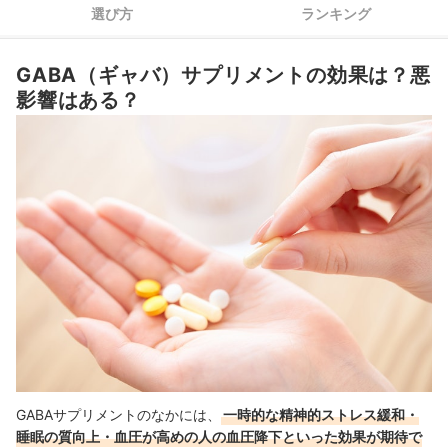
選び方
ランキング
4
好みに合わせて、形状を決めよう
5
余分な成分を避けたい人は、無添加タイプが候補に
GABA（ギャバ）サプリメントの効果は？悪
影響はある？
GABA（ギャバ）サプリメント全20商品おすすめ人気ランキング
GABAサプリは、妊娠中・授乳中も摂取していい？
リラックスタイムにおすすめのサプリをご紹介！
疲労回復したいなら、リカバリーウェアも要チェック
GABA（ギャバ）サプリメントの売れ筋ランキングもチェック！
GABAサプリメントのなかには、
一時的な精神的ストレス緩和・
睡眠の質向上・血圧が高めの人の血圧降下といった効果が期待で