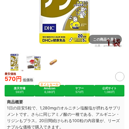
オトシゴエキ
酸、ビタミン
ス末(タツノ
D、ビタミン
オトシゴエキ
B12
ス)、モリン
ガ末、アマラ
ンサス末、キ
ヌア末、クコ
の実末、チア
シード末、バ
オバブ末、麻
この商品を見る
の実末、穀物
麹(白米、大
出典：
amazon.co.jp
麦、赤米、玄
米、粟、キ
ビ、黒米、タ
カキビ、ヒ
エ)、ビタミ
ンE、ビタミ
ンB6、ビタミ
ンB12、葉
最安価格
酸、パントテ
570円
低価格
ン酸カルシウ
ム、L-シスチ
タイムセール
ン、オルニチ
楽天市場
Amazon
ヤフー
公式サイト
ン、ゼラチ
593円
6,080円
570円
1,080円
ン、グリセリ
ン、ミツロ
商品概要
ウ、グリセリ
ン脂肪酸エス
1日の目安5粒で、1,280mgのオルニチン塩酸塩が摂れるサプリ
テル、イカス
メントです。さらに同じアミノ酸の一種である、アルギニン・
ミ色素、植物
レシチン
リジンもプラス。20日間続けられる100粒の内容量が、リーズ
ナブルな価格で購入できます。