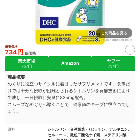
この商品を見る
出典：
amazon.co.jp
最安価格
734円
低価格
楽天市場
ヤフー
Amazon
757円
734円
商品概要
めぐりに役立つサイクルに着目したサプリメントです
。
食事だ
けでは十分な摂取が困難とされるシトルリンを発酵技術により
生成し、一日摂取目安量に825mg配合。
スムーズなめぐりへ導くことで、健康値のキープに役立つでし
ょう。
原料
シトルリン（台湾製造）/ゼラチン、アルギニン、
セルロース、微粒二酸化ケイ素、ステアリン酸