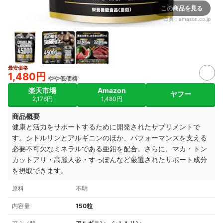
この商品を見る
出典：
amazon.co.jp
最安価格
1,480円
やや低価格
楽天市場
Amazon
ヤフー
2,176円
1,480円
商品概要
健康と活力をサポートするために開発されたサプリメントで
す。シトルリンとアルギニンのほか、パフォーマンスを支える
必要不可欠なミネラルである亜鉛を配合。さらに、マカ・トン
カットアリ・高麗人参・すっぽんなど厳選されたサポート成分
を摂取できます。
原料
不明
内容量
150粒