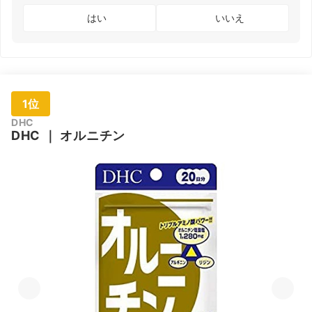
ネギ末、パセ
V.B1、クチナ
ンA、ビタミ
リ末、ホウレ
シ色素、香
はい
いいえ
ンD、ビタミ
ンソウ末、レ
料、V.B6、
ンB2、ビタミ
モン末、レン
V.B2、L-ロイ
ンB1、ナイア
コン末）（大
シン、L-リシ
シン、ビタミ
豆を含む）、
ン塩酸塩、L-
ンC、マンガ
パン酵母末
イソロイシ
ン含有酵母、
（ぶどう糖、
ン、L-バリ
クロム含有酵
マンガン含有
ン、L-スレオ
母、モリブデ
酵母、亜鉛含
ニン、L-フェ
ン含有酵母、
有酵母、銅含
ニルアラニ
酸化マグネシ
1位
有酵母、モリ
ン、L-メチオ
ウム、貝カル
ブデン含有酵
ニン、L-トリ
シウム、亜鉛
母、ヨウ素含
プトファン、
DHC
含有酵母、銅
有酵母、セレ
L-ヒスチジン
DHC
｜
オルニチン
含有酵母、セ
ン含有酵母、
レン含有酵
クロム含有酵
母、マカ末、
母）/ L-アル
ムクナ末、ア
ギニン、セル
カガウクルア
ロース、
末、エゾウコ
HPMC、ステ
ギエキス末、
アリン酸カル
アメリカ人参
シウム、微粒
末、韮種末、
酸化ケイ素、
ウミヘビ末、
シクロデキス
赤マムシ末、
トリン、ビタ
冬虫夏草菌糸
ミンC、ビタ
体末、ジンジ
ミンE、ナイ
ャーエキス
アシン、パン
末、フィッシ
トテン酸カル
ュコラーゲ
シウム、ビタ
ン、蟻末、ス
ミンB1、ビタ
ッポンエキス
ミンB6、ビタ
末、マカエキ
ミンB2、ビタ
ス末、タツノ
ミンA、葉