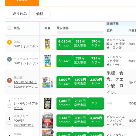
絞り込み
価格
詳細情報
商品
画像
最安価格
原料
内容
オルニチン塩
6,080円
593円
570円
DHC
1
酸塩（台湾製
30粒
Amazon
楽天市場
ヤフー
DHC
｜
オルニチン
造、国内製
造）、ゼラチ
ン、アルギニ
シトルリン
757円
734円
ディーエイチシー
2
ン、リジン塩
Amazon
（台湾製
60粒
楽天市場
ヤフー
DHC
｜
シトルリン
酸塩など
造）/ゼラチ
ン、アルギニ
果糖、食
ン、セルロー
ス、微粒二酸
味の素
塩、クエ
1,800円
1,976円
2,070円
3
化ケイ素、ス
AMINO VITAL
｜
7g×
Amazon
楽天市場
ヤフー
テアリン酸
ン酸、ロ
BCAAチャージ ウ
Ca、着色料
ォーター
イシ...
（カラメル、
酸化チタン）
ディーズ
1,480円
2,176円
4
ヤフー
シトルリン＆アル
不明
150
Amazon
楽天市場
ギニン
江崎グリコ
ガルシニアエ
3,418円
3,110円
3,326円
5
POWER
キスパウダ
180
Amazon
楽天市場
ヤフー
ー、ゼラチ
PRODUCTIO
｜
エ
ン、ヒハツエ
キストラ バーナー
キスパウダー
Milim
L-シトルリン
2,480円
2,232円
2,480円