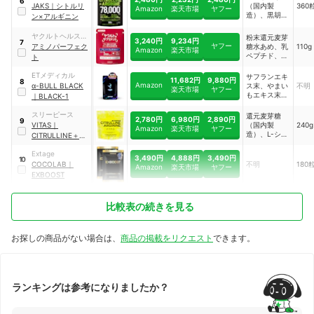
／アルギニ
6
JAKS
｜
シトルリ
（国内製
360
Amazon
楽天市場
ヤフー
ン、カフェイ
造）、黒胡椒
ン×アルギニン
ン（抽出物）
抽出物、亜鉛
ほか
含有酵母、ク
ヤクルトヘルスフ
粉末還元麦芽
3,240円
9,234円
ラチャイダム
7
ヤフー
ーズ
アミノパーフェク
糖水あめ、乳
110g
Amazon
楽天市場
末、すっぽん
ペプチド、大
ト
末、牡蠣エキ
豆ペプチド
ス末（牡蠣エ
ETメディカル
サフランエキ
キス、デキス
11,682円
9,880円
8
Amazon
α-BULL BLACK
ス末、やまい
不明
トリン）、ガ
楽天市場
ヤフー
もエキス末、
｜
BLACK-1
ルシニアカン
シラジットエ
ボジア抽出
キス末(シラ
スリーピース
物、高麗人参
還元麦芽糖
2,780円
6,980円
2,890円
9
ジットエキ
末、トンカッ
VITAS
｜
（国内製
240g
Amazon
楽天市場
ヤフー
ス、 マルトデ
トアリ末、マ
造）、L-シト
CITRULLINE＋
キストリ
カ末、野菜ミ
ルリン、難消
ARGININE
ン)、亜麻仁
ックス末（オ
化性デキスト
Extage
3,490円
4,888円
3,490円
油、グリセロ
10
クラ末、キャ
リン（水溶性
COCOLAB
｜
不明
180
Amazon
楽天市場
ヤフー
ホスホコリ
ベツ末、ケー
食物繊維）、
EXBOOST
ン、黒胡椒エ
ル末、ニンジ
黒ショウガ抽
キス末、L-ロ
ン末、カボチ
出物、L-カル
イシン、L-リ
ャ末、ゴボウ
ニチン酒石酸
ジン塩酸塩、
比較表の続きを見る
末、紫イモ
塩、イヌリン
L-バリン、 L-
末、サトイモ
（水溶性食物
フェニルアラ
末、シイタケ
繊維）／L-ア
ニン、L-イソ
末、ブロッコ
ルギニン、酸
お探しの商品がない場合は、
商品の掲載をリクエスト
できます。
ロイシン、L-
リー末、アシ
味料、甘味料
トレオニン、
タバ末、アス
（アスパルテ
L-メチオニ
パラガス末、
ーム・L-フェ
ン、L-ヒスチ
枝豆末、コマ
ニルアラニン
ジン、L-トリ
ツナ末、セロ
化合物、ステ
ランキングは参考になりましたか？
プトファン、
リ末、ダイコ
ビア、スクラ
L-シトルリ
ン末、ダイコ
ロース）、ク
ン、L-アルギ
ン葉末、タマ
エン酸Ca、
ニン、ビタミ