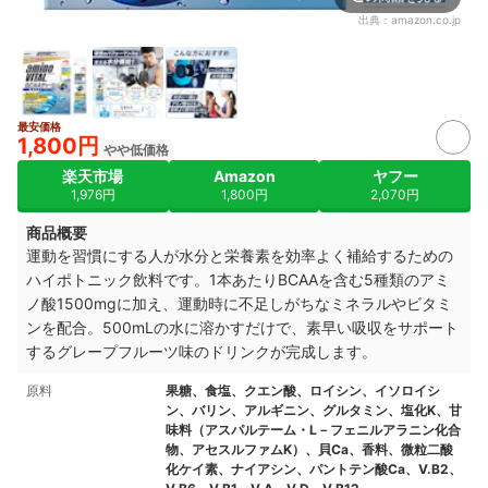
出典：
amazon.co.jp
最安価格
1,800円
やや低価格
楽天市場
Amazon
ヤフー
1,976円
1,800円
2,070円
商品概要
運動を習慣にする人が水分と栄養素を効率よく補給するための
ハイポトニック飲料です。1本あたりBCAAを含む5種類のアミ
ノ酸1500mgに加え、運動時に不足しがちなミネラルやビタミ
ンを配合。500mLの水に溶かすだけで、素早い吸収をサポート
するグレープフルーツ味のドリンクが完成します。
原料
果糖、食塩、クエン酸、ロイシン、イソロイシ
ン、バリン、アルギニン、グルタミン、塩化K、甘
味料（アスパルテーム・L－フェニルアラニン化合
物、アセスルファムK）、貝Ca、香料、微粒二酸
化ケイ素、ナイアシン、パントテン酸Ca、V.B2、