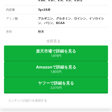
V.B6、V.B1、V.A、V.D、V.B12
内容量
7g×28本
アミノ酸
アルギニン、グルタミン、ロイシン、イソロイシ
ン、バリン、BCAA
形状
粉末
全部見る
楽天市場で詳細を見る
1,976円
Amazonで詳細を見る
1,800円
ヤフーで詳細を見る
2,070円
コンテンツの誤りを送信する