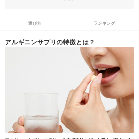
3
アルギニン以外の健康・美容成分にも注目しよう
4
パッケージの表示を参考に、安全性も忘れずに確認しよう
選び方
ランキング
アルギニンサプリ全55商品おすすめ人気ランキング
アルギニンサプリの特徴とは？
アルギニンサプリを飲むタイミングや注意点は？
アルギニン以外のサプリも活用しよう
ダイエットを検討しているならダイエットサプリもチェック
アルギニンサプリの売れ筋ランキングもチェック！