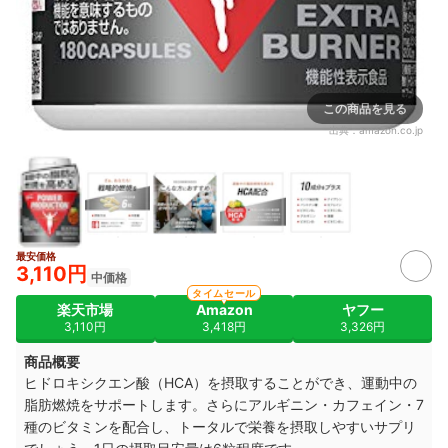
この商品を見る
出典：
amazon.co.jp
最安価格
3,110円
中価格
タイムセール
楽天市場
Amazon
ヤフー
3,110円
3,418円
3,326円
商品概要
ヒドロキシクエン酸（HCA）を摂取することができ、運動中の
脂肪燃焼をサポートします。さらにアルギニン・カフェイン・7
種のビタミンを配合し、トータルで栄養を摂取しやすいサプリ