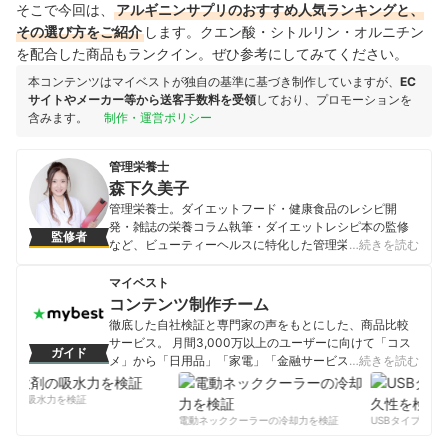
そこで今回は、
アルギニンサプリ
のおすすめ人気ランキングと、
その選び方をご紹介
します。クエン酸・シトルリン・オルニチン
を配合した商品もランクイン。ぜひ参考にしてみてください。
本コンテンツはマイベストが独自の基準に基づき制作していますが、
EC
サイトやメーカー等から送客手数料を受領
しており、プロモーションを
含みます。
制作・運営ポリシー
管理栄養士
森下久美子
管理栄養士。ダイエットフード・健康食品のレシピ開
発・雑誌の栄養コラム執筆・ダイエットレシピ本の監修
監修者
など、ビューティーヘルスに特化した管理栄養士として
…続きを読む
活躍。ダイエット個別指導のほか、アスリートやモデル
のボディメイクなど、ダイエットに悩む人への生活習慣
マイベスト
に合わせた的確な指導に定評があり、指導実績は延べ
コンテンツ制作チーム
2000人超え。 東京農業大学農学部栄養学科を卒業後、管
徹底した自社検証と専門家の声をもとにした、商品比較
理栄養士を取得。大手ダイエットジムにてダイエット向
サービス。 月間3,000万以上のユーザーに向けて「コス
ガイド
けの食事指導を担当したのち、フリーランスになる。介
メ」から「日用品」「家電」「金融サービス」まで、ベ
…続きを読む
護職員初任者研修も取得しており、元気なうちから健康
ストな商品を選んでもらうために、毎日コンテンツを制
寿命を延ばすために必要な栄養の知識と調理力、食事選
作中。
剤の吸水力を検証
択力をアウトプットすることを目指して、食と健康に関
コンテンツ制作チームのプロフィール
電動ネッククーラーの冷却力を検証
USBタイプCケー
わる活動をしている。愛知県出身。
森下久美子のプロフィール