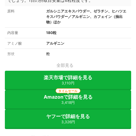
でしょう。1日の摂取目安量は6粒程度です。
原料
ガルシニアエキスパウダー、ゼラチン、ヒハツエ
キスパウダー／アルギニン、カフェイン（抽出
物）ほか
内容量
180粒
アミノ酸
アルギニン
形状
粒
全部見る
楽天市場で詳細を見る
3,110円
タイムセール
Amazonで詳細を見る
3,418円
ヤフーで詳細を見る
3,326円