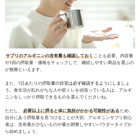
サプリのアルギニンの含有量も確認しておく
ことも必要。内容量
や1回の摂取量・価格をチェックして、継続しやすい商品を選ぶの
が無難といえます。
また、1日あたりの摂取
量の目安は必ず確認するようにしましょ
う。
食生活が乱れがちな人や筋トレを頑張っている人は、アルギ
ニンをしっかり摂取できるものを選んでくださいね。
ただし、
必要以上に摂ると体に負担がかかる可能性がある
ため、
自分にあう摂取量を見つけることが大切。アルギニンサプリ初心
者は、含有量が少ないものや量が調整しやすいパウダータイプか
ら始めましょう。