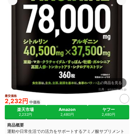
この商品を見る
出典：
amazon.co.jp
最安価格
2,232円
中価格
楽天市場
Amazon
ヤフー
2,232円
2,480円
2,480円
商品概要
運動や日常生活での活力をサポートするアミノ酸サプリメント