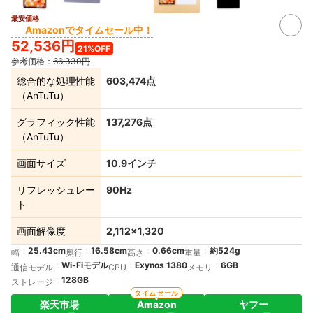
最安価格
Amazonでタイムセール中！
52,536円
21%OFF
参考価格：
66,330円
総合的な処理性能
603,474点
（AnTuTu）
グラフィック性能
137,276点
（AnTuTu）
画面サイズ
10.9インチ
リフレッシュレー
90Hz
ト
画面解像度
2,112×1,320
25.43cm
16.58cm
0.66cm
約524g
幅
奥行
高さ
重量
Wi-Fiモデル
Exynos 1380
6GB
通信モデル
CPU
メモリ
128GB
ストレージ
タイムセール
楽天市場
Amazon
ヤフー