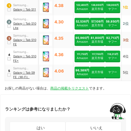
4.38
Samsung
122,400円
138,000円
138,000円
1
1位
Amazon
楽天市場
ヤフー
Electronics
Galaxy
｜
Tab S11
Samsung
4.30
52,536円
57,109円
59,850円
2
2位
Electronics
Galaxy
｜
Tab S10
Amazon
楽天市場
ヤフー
Lite
Samsung
4.35
95,960円
81,800円
92,713円
3
3位
Electronics
Galaxy
｜
Tab S10
Amazon
楽天市場
ヤフー
FE
Samsung
4.36
111,753円
117,700円
118,213円
4
4位
Electronics
Galaxy
｜
Tab S10
Amazon
楽天市場
ヤフー
FE+
Samsung
96,589円
4.06
5
楽天市場
ヤフー
5位
Electronics
Galaxy
｜
Tab S9
Amazon
FE（Wi-Fi）
お探しの商品がない場合は、
商品の掲載をリクエスト
できます。
ランキングは参考になりましたか？
はい
いいえ