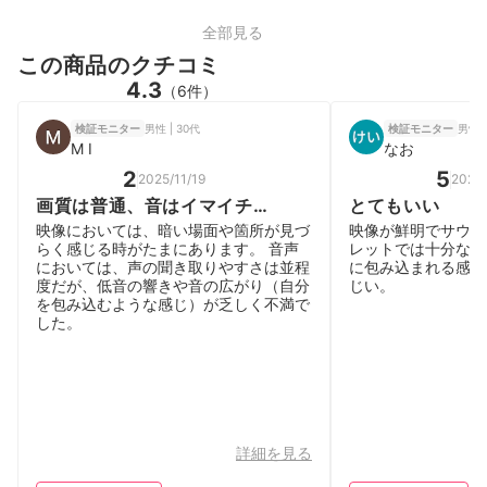
全部見る
この商品のクチコミ
4.3
（6件）
男性 | 30代
男性
検証モニター
検証モニター
M I
なお
2
5
2025/11/19
2025/
画質は普通、音はイマイチ…
とてもいい
映像においては、暗い場面や箇所が見づ
映像が鮮明でサウン
らく感じる時がたまにあります。 音声
レットでは十分な低
においては、声の聞き取りやすさは並程
に包み込まれる感覚
度だが、低音の響きや音の広がり（自分
じい。
を包み込むような感じ）が乏しく不満で
した。
詳細を見る