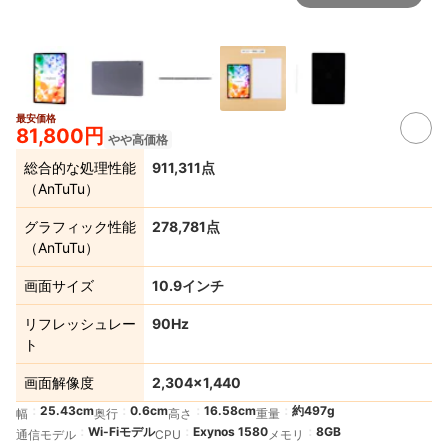
最安価格
81,800円
やや高価格
総合的な処理性能
911,311点
（AnTuTu）
グラフィック性能
278,781点
（AnTuTu）
画面サイズ
10.9インチ
リフレッシュレー
90Hz
ト
画面解像度
2,304×1,440
25.43cm
0.6cm
16.58cm
約497g
幅
奥行
高さ
重量
Wi-Fiモデル
Exynos 1580
8GB
通信モデル
CPU
メモリ