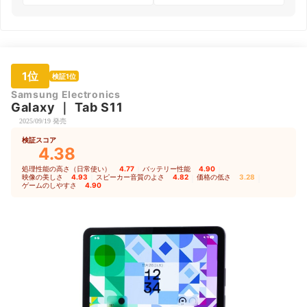
1位
検証1位
Samsung Electronics
Galaxy
｜
Tab S11
2025/09/19 発売
検証スコア
4.38
処理性能の高さ（日常使い）
4.77
｜
バッテリー性能
4.90
｜
映像の美しさ
4.93
｜
スピーカー音質のよさ
4.82
｜
価格の低さ
3.28
｜
ゲームのしやすさ
4.90