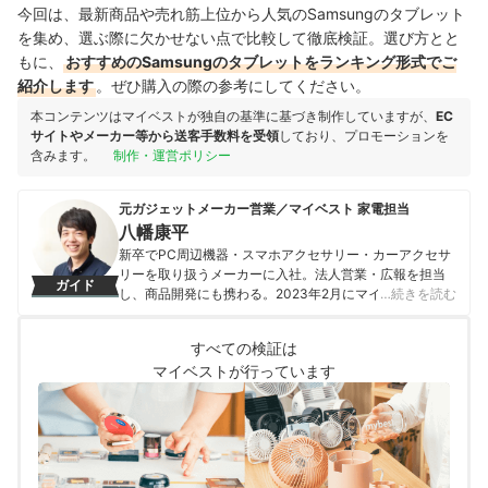
今回は、最新商品や売れ筋上位から人気のSamsungのタブレット
を集め、選ぶ際に欠かせない点で比較して徹底検証。選び方とと
もに、
おすすめのSamsungのタブレットをランキング形式でご
紹介します
。ぜひ購入の際の参考にしてください。
本コンテンツはマイベストが独自の基準に基づき制作していますが、
EC
サイトやメーカー等から送客手数料を受領
しており、プロモーションを
含みます。
制作・運営ポリシー
元ガジェットメーカー営業／マイベスト 家電担当
八幡康平
新卒でPC周辺機器・スマホアクセサリー・カーアクセサ
リーを取り扱うメーカーに入社。法人営業・広報を担当
ガイド
し、商品開発にも携わる。2023年2月にマイベストに入
…続きを読む
社し、モバイルバッテリーやビデオカメラなどガジェッ
トやカメラの比較・コンテンツ制作を経験。現在では、
すべての検証は
家電を中心に幅広いジャンルのコンテンツ制作に携わ
マイベストが行っています
る。「専門性をもとにした調査・検証を通じ、一人ひと
りに合った選択肢を分かりやすく提案すること」を心が
けて、コンテンツ制作を行っている。
八幡康平のプロフィール