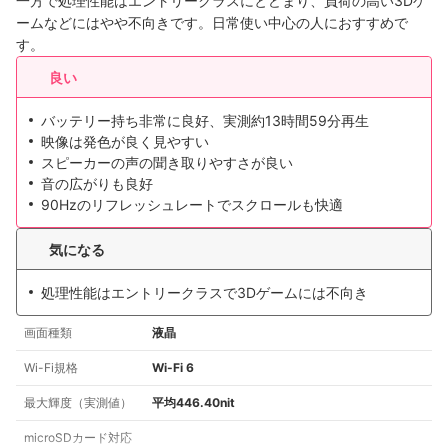
一方で処理性能はエントリークラスにとどまり、負荷の高い3Dゲ
ームなどにはやや不向きです。日常使い中心の人におすすめで
す。
良い
バッテリー持ち非常に良好、実測約13時間59分再生
映像は発色が良く見やすい
スピーカーの声の聞き取りやすさが良い
音の広がりも良好
90Hzのリフレッシュレートでスクロールも快適
気になる
処理性能はエントリークラスで3Dゲームには不向き
画面種類
液晶
Wi-Fi規格
Wi-Fi 6
最大輝度（実測値）
平均446.40nit
microSDカード対応