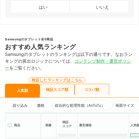
はい
いいえ
Samsungのタブレット全5商品
おすすめ人気ランキング
Samsungのタブレットのランキングは以下の通りです。なおラン
キングの算出ロジックについては、
コンテンツ制作・運営ポリシ
ー
をご覧ください。
検証したランキングはこちら
検証スコア順
コスパ順
人気順
絞り込み
価格
総合的な処理性能（AnTuTu）
画面サイズ
検証
商品
画像
最安価格
人気
スコア