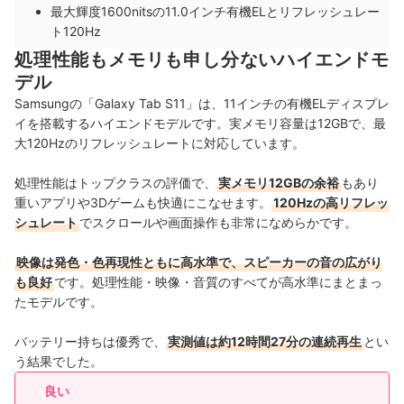
最大輝度1600nitsの11.0インチ有機ELとリフレッシュレー
ト120Hz
処理性能もメモリも申し分ないハイエンドモ
デル
Samsungの「Galaxy Tab S11」は、11インチの有機ELディスプレ
イを搭載するハイエンドモデルです。実メモリ容量は12GBで、最
大120Hzのリフレッシュレートに対応しています。
処理性能はトップクラスの評価で、
実メモリ12GBの余裕
もあり
重いアプリや3Dゲームも快適にこなせます。
120Hzの高リフレッ
シュレート
でスクロールや画面操作も非常になめらかです。
映像は発色・色再現性ともに高水準で、スピーカーの音の広がり
も良好
です。処理性能・映像・音質のすべてが高水準にまとまっ
たモデルです。
バッテリー持ちは優秀で、
実測値は約12時間27分の連続再生
とい
う結果でした。
良い