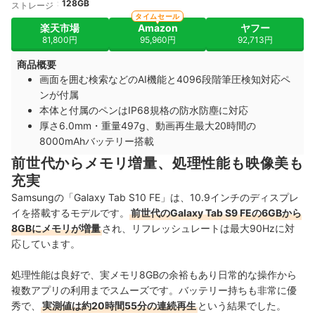
128GB
ストレージ
タイムセール
楽天市場
Amazon
ヤフー
81,800円
95,960円
92,713円
商品概要
画面を囲む検索などのAI機能と4096段階筆圧検知対応ペ
ンが付属
本体と付属のペンはIP68規格の防水防塵に対応
厚さ6.0mm・重量497g、動画再生最大20時間の
8000mAhバッテリー搭載
前世代からメモリ増量、処理性能も映像美も
充実
Samsungの「Galaxy Tab S10 FE」は、10.9インチのディスプレ
イを搭載するモデルです。
前世代のGalaxy Tab S9 FEの6GBから
8GBにメモリが増量
され、リフレッシュレートは最大90Hzに対
応しています。
処理性能は良好で、実メモリ8GBの余裕もあり日常的な操作から
複数アプリの利用までスムーズです。バッテリー持ちも非常に優
秀で、
実測値は約20時間55分の連続再生
という結果でした。