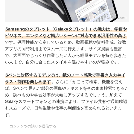
出典：
samsung.com
Samsungのタブレット（Galaxyタブレット）の魅力は、学習や
ビジネス、エンタメなど幅広いシーンに対応できる汎用性の高さ
です。処理性能が安定しているため、動画視聴や資料作成、複数
アプリの同時利用までスムーズに行えます。サイズ展開も豊富
で、大画面でじっくり作業したい人から軽量モデルを持ち歩きた
い人まで、自分に合ったスタイルを選びやすいのが強みです。
Sペンに対応するモデルでは、紙のノート感覚で手書き入力やイ
ラスト制作を楽しめます
。さらに「かこって検索」機能を使え
ば、Sペンで囲んだ部分の画像やテキストをそのまま検索できるた
め、調べものや学習効率が大幅にアップするでしょう。加えて
Galaxyスマートフォンとの連携により、ファイル共有や通知確認
もスムーズで、日常生活や仕事の利便性を高められるといえま
す。
コンテンツの誤りを送信する