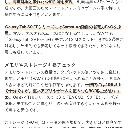
し、高速処理と優れた冷却性能を実現
。動画編集や3Dゲームも快
適ですが、大画面のためスマートフォン向けゲームを手で持って
操作するには不向きといえます。
Galaxy Tab S9 FEシリーズにはSamsung独自の省電力SoCを採
用
。マルチタスクもスムーズにこなせるでしょう。なかでも
「Galaxy Tab S9 FE+ 5G」モデルはSIMスロット付きで5G通信に
対応し、外出先でも安定してネット接続できるため、ビジネス利
用にも適しています。
メモリやストレージも要チェック
メモリやストレージの容量は、タブレットの使いやすさに直結し
ます。メモリ（RAM）は作業机に例えられることが多く、容量が
大きいほど同時にこなせる作業が増えます。
一般的には4GB以上
で十分ですが、重いアプリやゲームを使うなら8GB以上がおすす
め
。Galaxy TabシリーズではS10 FEが8GB、S9 FEシリーズが
6GBとモデルごとに異なり、後から増設できないため余裕を持っ
て選ぶと安心です。
ストレージ（ROM）はデータの保管場所で、大きいほど便利です