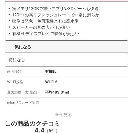
実メモリ12GBで重いアプリや3Dゲームも快適
120Hzの高リフレッシュレートで非常に滑らか
映像は発色・色再現性ともに高水準
スピーカーの音の広がりが良い
有機ELディスプレイで映像が美しい
気になる
特になし
画面種類
有機EL
Wi-Fi規格
Wi-Fi 6
最大輝度（実測値）
平均485.31nit
microSDカード対応
全部見る
この商品のクチコミ
4.4
（5件）