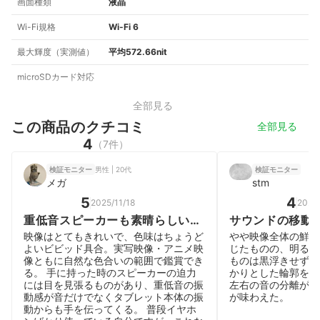
画面種類
液晶
Wi-Fi規格
Wi-Fi 6
最大輝度（実測値）
平均572.66nit
microSDカード対応
全部見る
この商品のクチコミ
全部見る
4
（7件）
男性 | 20代
検証モニター
検証モニター
メガ
stm
5
4
2025/11/18
2025/
重低音スピーカーも素晴らしい万
サウンドの移動
能タブレット
がある
映像はとてもきれいで、色味はちょうど
やや映像全体の鮮や
よいビビッド具合。実写映像・アニメ映
じたものの、明るい
像ともに自然な色合いの範囲で鑑賞でき
ものは黒浮きせずに
る。 手に持った時のスピーカーの迫力
かりとした輪郭を保
には目を見張るものがあり、重低音の振
左右の音の分離がし
動感が音だけでなくタブレット本体の振
が味わえた。
動からも手を伝ってくる。 普段イヤホ