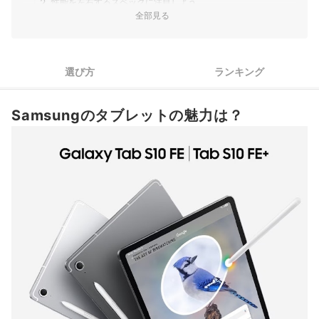
2
性能を左右するスペックに注目しよう
全部見る
タブレットをスマホと同じように使いたいなら、「セルラーモ
3
デル」を選ぼう
Samsungのタブレット全5商品おすすめ人気ランキング
選び方
ランキング
売れ筋の人気Samsungのタブレット全5商品を徹底比較！
Samsungのタブレットの魅力は？
Samsungのタブレットの売れ筋ランキングもチェック！