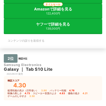
タイムセール
Amazonで詳細を見る
122,400円
ヤフーで詳細を見る
138,000円
コンテンツの誤りを送信する
2位
検証4位
Samsung Electronics
Galaxy
｜
Tab S10 Lite
2025/09/19 発売
検証スコア
4.30
処理性能の高さ（日常使い）
3.86
｜
バッテリー性能
4.76
｜
映像の美しさ
4.73
｜
スピーカー音質のよさ
4.83
｜
価格の低さ
4.21
｜
ゲームのしやすさ
3.50