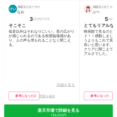
男性
女性 |
検証モニター
検証モニター
なお
ぷぺ
3
5
2025/11/19
2025/
そこそこ
とてもリアルな
低音以外はそれなりにいい。音の広がり
映画館で見るのと同
が感じられるのである程度臨場感があ
ド！！感動しました
り、人の声も埋もれることなく聞こえ
うよりもこれで見る
る。
良いと思います。俳
クリアに聞こえてそ
アルさでした。
詳細を見る
参考になった
2
参考になった
問題を報告
問
楽天市場で詳細を見る
138,000円