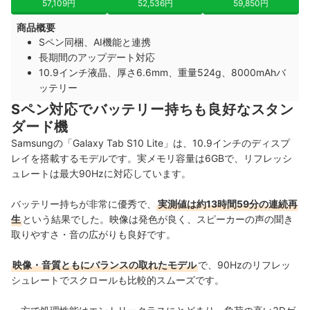
57,109円
52,536円
59,850円
商品概要
Sペン同梱、AI機能と連携
長期間のアップデート対応
10.9インチ液晶、厚さ6.6mm、重量524g、8000mAhバ
ッテリー
Sペン対応でバッテリー持ちも良好なスタン
ダード機
Samsungの「Galaxy Tab S10 Lite」は、10.9インチのディスプ
レイを搭載するモデルです。実メモリ容量は6GBで、リフレッシ
ュレートは最大90Hzに対応しています。
バッテリー持ちが非常に優秀で、
実測値は約13時間59分の連続再
生
という結果でした。映像は発色が良く、スピーカーの声の聞き
取りやすさ・音の広がりも良好です。
映像・音質ともにバランスの取れたモデル
で、90Hzのリフレッ
シュレートでスクロールも比較的スムーズです。