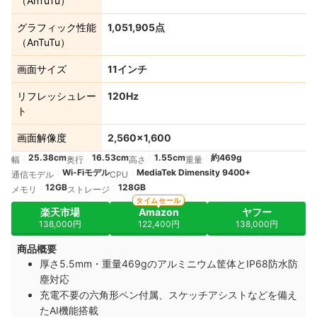
（AnTuTu）
グラフィック性能
1,051,905点
（AnTuTu）
画面サイズ
11インチ
リフレッシュレー
120Hz
ト
画面解像度
2,560×1,600
25.38cm
16.53cm
1.55cm
約469g
幅
奥行
高さ
重量
Wi-Fiモデル
MediaTek Dimensity 9400+
通信モデル
CPU
12GB
128GB
メモリ
ストレージ
タイムセール
楽天市場
Amazon
ヤフー
138,000円
122,400円
138,000円
商品概要
厚さ5.5mm・重量469gのアルミニウム筐体とIP68防水防
塵対応
充電不要の六角形ペン付属、スケッチアシストなどを備え
たAI機能搭載