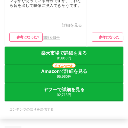
ンばかり使っている自分ですが、これな
ら音を出して映像に没入できそうです。
詳細を見る
参考になった
1
参考になった
問題を報告
問
楽天市場で詳細を見る
81,800円
タイムセール
Amazonで詳細を見る
95,960円
ヤフーで詳細を見る
92,713円
コンテンツの誤りを送信する