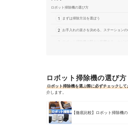
ロボット掃除機の選び方
1
まずは掃除方法を選ぼう
2
お手入れの楽さを決める、ステーションの
3
ロボット掃除機の賢さに影響する、ナビゲ
4
部屋の広さ・間取り・段差に合わせて、本
5
ペットや髪の長い家族がいるなら、毛絡み
ロボット掃除機の選び方
水拭きなしのロボット掃除機全37商品おすすめ人
ロボット掃除機を選ぶ際に必ずチェックして
売れ筋の人気水拭きなしのロボット掃除機全2商
介します。
水拭きなしのロボット掃除機の売れ筋ランキング
【徹底比較】ロボット掃除機の