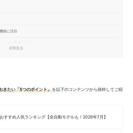
機能に注目
ーション方式をチェックしよう
全部見る
体サイズと走行性能を確認しよう
防止構造もチェック
気ランキング
おきたい「5つのポイント」
を以下のコンテンツから抜粋してご紹
品を徹底比較！
もチェック！
おすすめ人気ランキング【全自動モデルも！2026年7月】