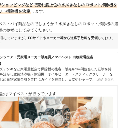
hoo!ショッピングなどで売れ筋上位の水拭きなしのロボット掃除機を
ット掃除機を決定
します。
ベストバイ商品なのでしょうか？水拭きなしのロボット掃除機の選
際の参考にしてみてください。
制作していますが、
ECサイトやメーカー等から送客手数料を受領
しており、
ー
ンジニア・元家電メーカー販売員／マイベスト 白物家電担当
u）
ズデンキなど家電量販店で掃除機の接客・販売を2年間担当した経験を持
を活かし空気清浄機・除湿機・オイルヒーター・スティッククリーナーな
じめ白物家電全般を専門にガイドを担当し、日立やシャープ、パナソニッ
…続きを読む
ニチ工業・Sharkなどの専門メーカーまで、150以上の家電製品を比較検
らこそ、本当によい商品を誰もが簡単に選べるように、性能はもちろん省
検証は
マイベストが行っています
ひとつひとつ丁寧に確認しながらコンテンツ制作を行う。
のプロフィール