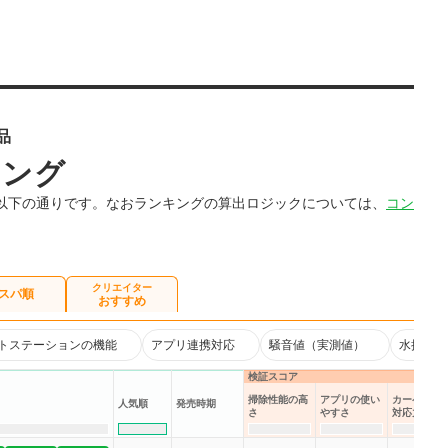
品
キング
以下の通りです。なおランキングの算出ロジックについては、
コン
クリエイター
スパ順
おすすめ
トステーションの機能
アプリ連携対応
騒音値（実測値）
水拭き対
検証スコア
掃除性能の高
アプリの使い
カーペット
人気順
発売時期
さ
やすさ
対応力