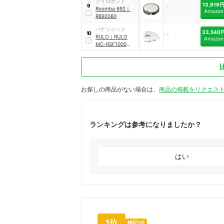
アイロボット
-
13,919
9
Roomba 692
｜
Amazon
R692060
パナソニック
33,540
-
10
RULO
｜
RULO
Amazon
MC-RSF1000
｜
MC-RSF1000
お探しの商品がない場合は、
商品の掲載をリクエス
ランキングは参考になりましたか？
はい
1位
検証1位