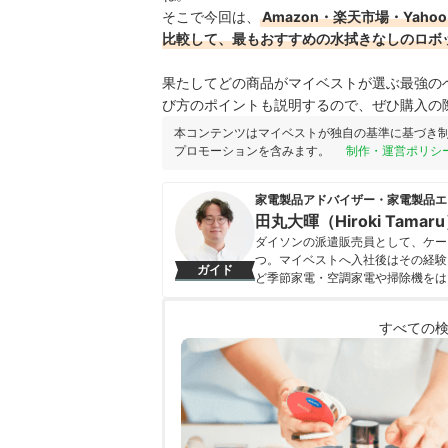
そこで今回は、
Amazon・楽天市場・Ya
比較して、最もおすすめの水拭きなしのロボ
果たしてどの商品がマイベストが選ぶ最強の
び方のポイントも説明するので、ぜひ購入の
本コンテンツはマイベストが独自の基準に基づき
プロモーションを含みます。
制作・運営ポリシ
家電製品アドバイザー・家電製品エ
田丸大暉（Hiroki Tamar
ダイソンの派遣販売員として、ケー
つ。マイベストへ入社後はその経験
ガイド
ど季節家電・空調家電や掃除機をは
クなどの総合家電メーカーから、ダイ
証してきた。毎日使う家電製品だか
すべての
エネ性能やお手入れのしやすさまで
田丸大暉（Hiroki Tamaru）