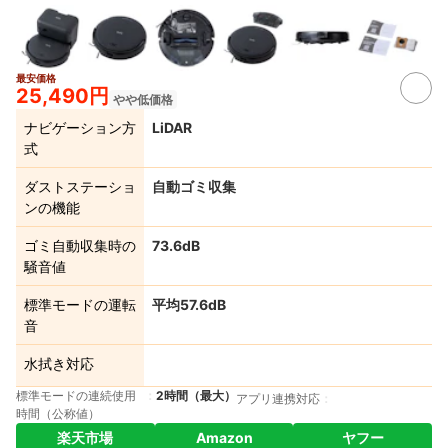
最安価格
2+
25,490円
やや低価格
ナビゲーション方
LiDAR
式
ダストステーショ
自動ゴミ収集
ンの機能
ゴミ自動収集時の
73.6dB
騒音値
標準モードの運転
平均57.6dB
音
水拭き対応
標準モードの連続使用
2時間（最大）
アプリ連携対応
時間（公称値）
楽天市場
Amazon
ヤフー