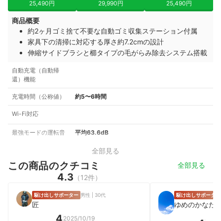
25,490円
29,990円
25,490円
商品概要
約2ヶ月ゴミ捨て不要な自動ゴミ収集ステーション付属
家具下の清掃に対応する厚さ約7.2cmの設計
伸縮サイドブラシと櫛タイプの毛がらみ除去システム搭載
自動充電（自動帰
還）機能
充電時間（公称値）
約5〜6時間
Wi-Fi対応
最強モードの運転音
平均63.6dB
全部見る
この商品のクチコミ
全部見る
4.3
（12件）
駆け出しサポーター
男性 | 30代
駆け出しサポーター
匠
ゆめのかなた
4
2025/10/19