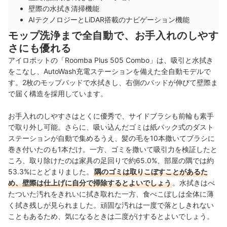
壁際の水拭き清掃機能
AIテクノロジーとLiDAR搭載のナビゲーション機能
モップ洗浄まで全自動で、お手入れのしやす
さにも優れる
アイロボットの「Roomba Plus 505 Combo」は、吸引と水拭き
をこなし、AutoWash充電ステーションを備えた全自動モデルで
す。2枚のモップパッドで水拭きし、右側のパッドが伸びて壁際ま
で届く構造を採用しています。
お手入れのしやすさはとくに優秀で、サイドブラシも前輪も素手
で取り外し可能。さらに、吸い込んだゴミは紙パック式のダスト
ステーションが自動で集めるうえ、髪の毛を10本撒いてブラシに
巻き付いたのも1本だけ。一方、ゴミを撒いて吸引力を検証したと
ころ、取り除けたのは家具の足回りで約65.0%、部屋の隅では約
53.3%にとどまりました。
隅のゴミは取りこぼすことがあるた
め、壁際は仕上げに自分で掃除するとよいでしょう
。水拭きはべ
たついた汚れをきれいに拭き取れた一方、食べこぼしは全体に薄
く拭き残しが見られました。頑固な汚れは一度で落としきれない
こともあるため、気になるときは二度がけするとよいでしょう。