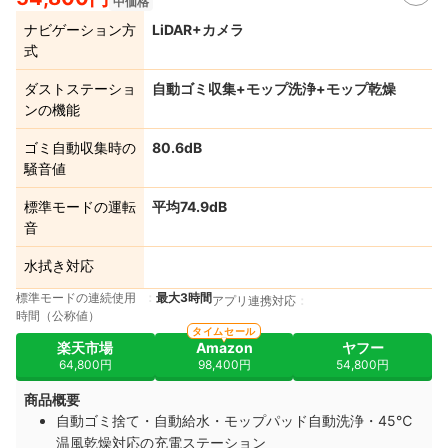
中価格
ナビゲーション方
LiDAR+カメラ
式
ダストステーショ
自動ゴミ収集+モップ洗浄+モップ乾燥
ンの機能
ゴミ自動収集時の
80.6dB
騒音値
標準モードの運転
平均74.9dB
音
水拭き対応
標準モードの連続使用
最大3時間
アプリ連携対応
時間（公称値）
タイムセール
楽天市場
Amazon
ヤフー
64,800円
98,400円
54,800円
商品概要
自動ゴミ捨て・自動給水・モップパッド自動洗浄・45℃
温風乾燥対応の充電ステーション