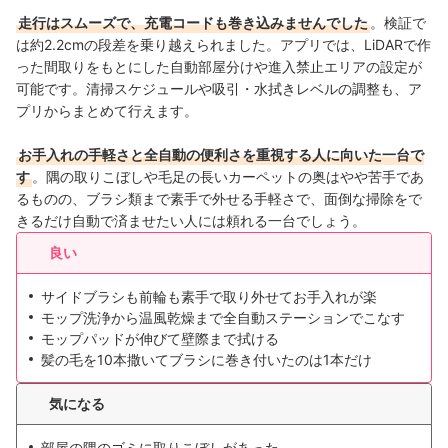
走行はスムーズで、充電コードも巻き込みませんでした
。検証で
は約2.2cmの段差を乗り越えられました。アプリでは、LiDARで作
った間取りをもとにした自動部屋分けや進入禁止エリアの設定が
可能です。清掃スケジュールや吸引・水拭きレベルの調整も、ア
プリからまとめて行えます。
お手入れの手軽さと全自動の便利さを重視する人に向いた一台で
す
。隅の取りこぼしや毛足の長いカーペットの奥はやや苦手であ
るものの、ブラシ類まで素手で外せる手軽さで、面倒な掃除をで
きるだけ自動で済ませたい人には頼れる一台でしょう。
良い
サイドブラシも前輪も素手で取り外せてお手入れが楽
モップ洗浄から温風乾燥まで全自動ステーションでこなす
モップパッドが伸びて壁際まで拭ける
髪の毛を10本撒いてブラシに巻き付いたのは1本だけ
気になる
部屋の隅のゴミに取りこぼしがあった