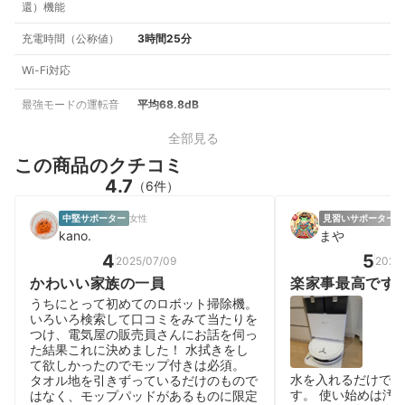
還）機能
充電時間（公称値）
3時間25分
Wi-Fi対応
最強モードの運転音
平均68.8dB
全部見る
この商品のクチコミ
4.7
（6件）
中堅サポーター
女性
見習いサポーター
女
kano.
まや
4
5
2025/07/09
2026
かわいい家族の一員
楽家事最高です
うちにとって初めてのロボット掃除機。
いろいろ検索して口コミをみて当たりを
つけ、電気屋の販売員さんにお話を伺っ
た結果これに決めました！ 水拭きをし
て欲しかったのでモップ付きは必須。
水を入れるだけで使
タオル地を引きずっているだけのもので
す。 使い始めは汚
はなく、モップパッドがあるものに限定