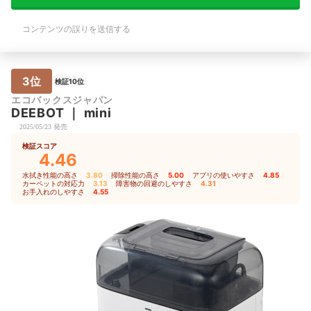
コンテンツの誤りを送信する
3位
検証10位
エコバックスジャパン
DEEBOT
｜
mini
2025/05/23 発売
検証スコア
4.46
水拭き性能の高さ
3.80
｜
掃除性能の高さ
5.00
｜
アプリの使いやすさ
4.85
｜
カーペットの対応力
3.13
｜
障害物の回避のしやすさ
4.31
｜
お手入れのしやすさ
4.55