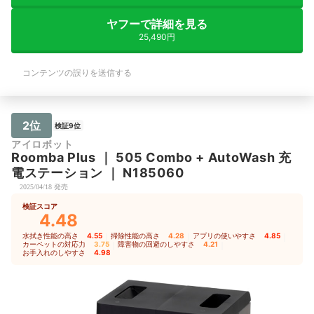
特定の部屋を掃除さ
す。 子どももすっ
ヤフーで詳細を見る
り、今では家族の一
25,490円
っています。もっと
よかったと思える、
た。
コンテンツの誤りを送信する
2位
検証9位
アイロボット
Roomba Plus
｜
505 Combo + AutoWash 充
電ステーション
｜
N185060
2025/04/18 発売
検証スコア
4.48
水拭き性能の高さ
4.55
｜
掃除性能の高さ
4.28
｜
アプリの使いやすさ
4.85
｜
カーペットの対応力
3.75
｜
障害物の回避のしやすさ
4.21
｜
お手入れのしやすさ
4.98