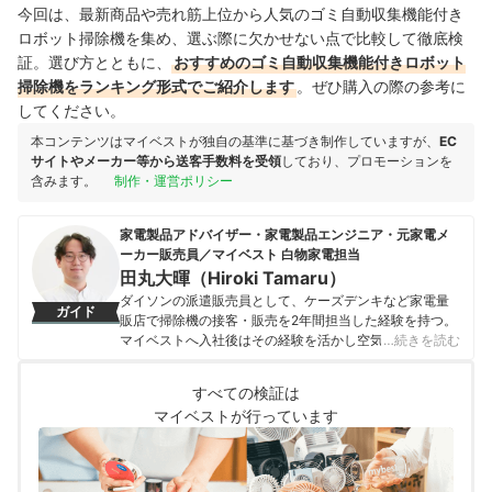
今回は、最新商品や売れ筋上位から人気のゴミ自動収集機能付き
ロボット掃除機を集め、選ぶ際に欠かせない点で比較して徹底検
証。選び方とともに、
おすすめのゴミ自動収集機能付きロボット
掃除機をランキング形式でご紹介します
。ぜひ購入の際の参考に
してください。
本コンテンツはマイベストが独自の基準に基づき制作していますが、
EC
サイトやメーカー等から送客手数料を受領
しており、プロモーションを
含みます。
制作・運営ポリシー
家電製品アドバイザー・家電製品エンジニア・元家電メ
ーカー販売員／マイベスト 白物家電担当
田丸大暉（Hiroki Tamaru）
ダイソンの派遣販売員として、ケーズデンキなど家電量
ガイド
販店で掃除機の接客・販売を2年間担当した経験を持つ。
マイベストへ入社後はその経験を活かし空気清浄機・除
…続きを読む
湿機・オイルヒーター・スティッククリーナーなど季節
家電・空調家電や掃除機をはじめ白物家電全般を専門に
すべての検証は
ガイドを担当し、日立やシャープ、パナソニックなどの
マイベストが行っています
総合家電メーカーから、ダイニチ工業・Sharkなどの専門
メーカーまで、150以上の家電製品を比較検証してきた。
毎日使う家電製品だからこそ、本当によい商品を誰もが
簡単に選べるように、性能はもちろん省エネ性能やお手