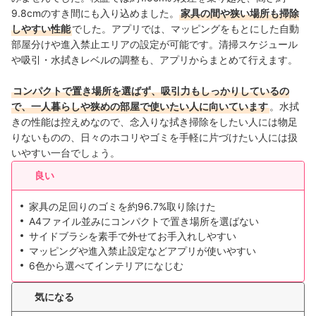
9.8cmのすき間にも入り込めました。
家具の間や狭い場所も掃除
しやすい性能
でした。アプリでは、マッピングをもとにした自動
部屋分けや進入禁止エリアの設定が可能です。清掃スケジュール
や吸引・水拭きレベルの調整も、アプリからまとめて行えます。
コンパクトで置き場所を選ばず、吸引力もしっかりしているの
で、一人暮らしや狭めの部屋で使いたい人に向いています
。水拭
きの性能は控えめなので、念入りな拭き掃除をしたい人には物足
りないものの、日々のホコリやゴミを手軽に片づけたい人には扱
いやすい一台でしょう。
良い
家具の足回りのゴミを約96.7%取り除けた
A4ファイル並みにコンパクトで置き場所を選ばない
サイドブラシを素手で外せてお手入れしやすい
マッピングや進入禁止設定などアプリが使いやすい
6色から選べてインテリアになじむ
気になる