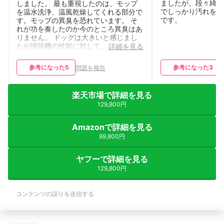
ましたが、段々綺麗
しました。 最も重視したのは、モップ
でしっかり汚れを取
を温水洗浄、温風乾燥してくれる部分で
です。
す。モップの異臭を恐れています。 そ
れが功を奏したのか今のところ異臭はあ
りません。 ドッグは大きいと感じまし
たが掃除機の性能に対してこれなら全然
詳細を見る
アリだと思います。 わたしがまだロボ
ット掃除機に慣れていないので、コード
参考になった
5
参考になった
3
問題を報告
やマットに引っかかって掃除を遂行でき
ないことがありますが、これは人間の側
の問題だと思います。 概ね満足です
楽天市場で詳細を見る
が、一つだけ。 アプリが少し使いにく
129,800円
いです。 慣れの問題なのでしょうが、
マッピングを修正したくてもうまくでき
なくて何度も玄関に落ちました。 曜日
Amazonで詳細を見る
ごとにスケジューリングできるのです
99,800円
が、その設定をどこからするのかわから
ず難儀でした。 掃除機に名前をつけ
て、アプリ上で設定でき、掃除機が休ん
ヤフーで詳細を見る
でいる時は地図上でzzz…マークが出る
129,800円
などかわいらしくて、愛情持って一緒に
生活できる一員になりました。
コンテンツの誤りを送信する