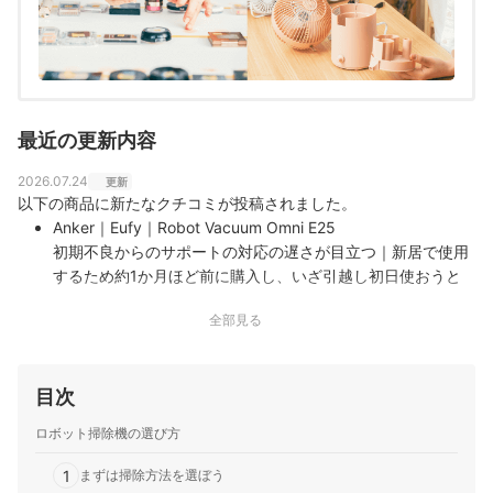
入れのしやすさまでひとつひとつ丁寧に確認しながらコ
ンテンツ制作を行う。
田丸大暉（Hiroki Tamaru）のプロフィール
最近の更新内容
2026.07.24
更新
以下の商品に新たなクチコミが投稿されました。
Anker｜Eufy｜Robot Vacuum Omni E25
初期不良からのサポートの対応の遅さが目立つ｜新居で使用
するため約1か月ほど前に購入し、いざ引越し初日使おうと
したら回転モップから異音がする。 メーカーに問い合わせを
全部見る
行ったが修理以外対応はできませんとの事 正直、初期不良が
起こっている物を修理したところでまともに使えるのか疑問
が思う。 また…
目次
ロボット掃除機の選び方
1
まずは掃除方法を選ぼう