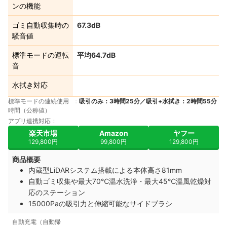
ンの機能
ゴミ自動収集時の
67.3dB
騒音値
標準モードの運転
平均64.7dB
音
水拭き対応
標準モードの連続使用
吸引のみ：3時間25分／吸引+水拭き：2時間55分
時間（公称値）
アプリ連携対応
楽天市場
Amazon
ヤフー
129,800円
99,800円
129,800円
商品概要
内蔵型LiDARシステム搭載による本体高さ81mm
自動ゴミ収集や最大70℃温水洗浄・最大45℃温風乾燥対
応のステーション
15000Paの吸引力と伸縮可能なサイドブラシ
自動充電（自動帰