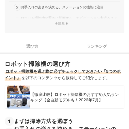
2
お手入れの楽さを決める、ステーションの機能に注目
ロボット掃除機の賢さに影響する、ナビゲーション方式をチェ
3
ックしよう
全部見る
部屋の広さ・間取り・段差に合わせて、本体サイズと走行性能
4
を確認しよう
選び方
ランキング
5
ペットや髪の長い家族がいるなら、毛絡み防止構造もチェック
ゴミ自動収集機能付きロボット掃除機全178商品おすすめ人気ランキン
ロボット掃除機の選び方
グ
ロボット掃除機を選ぶ際に必ずチェックしておきたい「5つのポ
イント」
を以下のコンテンツから抜粋してご紹介します。
売れ筋の人気ゴミ自動収集機能付きロボット掃除機全39商品を徹底比
較！
【徹底比較】ロボット掃除機のおすすめ人気ラン
あわせて読みたい、関連コンテンツはこちら
キング【全自動モデルも！2026年7月】
ゴミ自動収集機能付きロボット掃除機の売れ筋ランキングもチェック！
まずは掃除方法を選ぼう
1
お手入れの楽さを決める、ステーションの