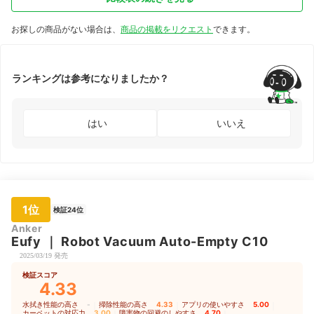
お探しの商品がない場合は、
商品の掲載をリクエスト
できます。
ランキングは参考になりましたか？
はい
いいえ
1位
検証24位
Anker
Eufy
｜
Robot Vacuum Auto-Empty C10
2025/03/19 発売
検証スコア
4.33
水拭き性能の高さ
-
｜
掃除性能の高さ
4.33
｜
アプリの使いやすさ
5.00
｜
カーペットの対応力
3.00
｜
障害物の回避のしやすさ
4.70
｜