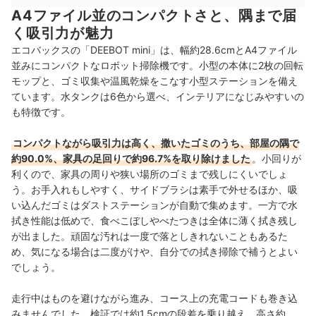
A4ファイル並のコンパクトさと、隅まで届
く吸引力が魅力
エコバックスの「DEEBOT mini」は、幅約28.6cmとA4ファイル
並みにコンパクトなロボット掃除機です。小型の本体に2枚の回転
モップと、ゴミ収集や温風乾燥をこなす小型ステーションを備え
ています。水タンクは6色から選べ、インテリアになじみやすいの
も特徴です。
コンパクトながら吸引力は高く、撒いたゴミのうち、部屋の隅で
約90.0%、家具の足回りで約96.7%を取り除けました
。小回りが
利くので、家具の周りや狭い場所のゴミまで残しにくいでしょ
う。お手入れもしやすく、サイドブラシは素手で外せるほか、吸
い込んだゴミはダストステーションが自動で集めます。一方で水
拭き性能は低めで、食べこぼしやべたつきは全体に薄く拭き残し
が出ました。頑固な汚れは一度で落としきれないこともあるた
め、気になる場合は二度がけや、自分での拭き掃除で補うとよい
でしょう。
走行中はものを避けながら進み、コース上の充電コードも巻き込
みませんでした。検証では約1.5cmの段差を乗り越え、高さ約