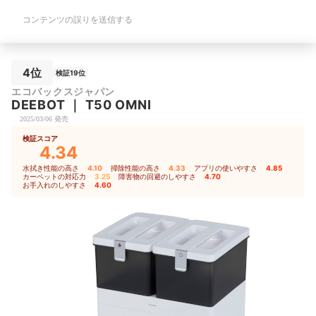
コンテンツの誤りを送信する
4位
検証19位
エコバックスジャパン
DEEBOT
｜
T50 OMNI
2025/03/06 発売
検証スコア
4.34
水拭き性能の高さ
4.10
｜
掃除性能の高さ
4.33
｜
アプリの使いやすさ
4.85
｜
カーペットの対応力
3.25
｜
障害物の回避のしやすさ
4.70
｜
お手入れのしやすさ
4.60