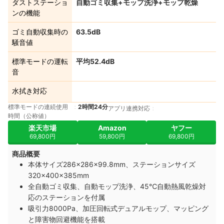
ダストステーショ
自動ゴミ収集+モップ洗浄+モップ乾燥
ンの機能
ゴミ自動収集時の
63.5dB
騒音値
標準モードの運転
平均52.4dB
音
水拭き対応
標準モードの連続使用
2時間24分
アプリ連携対応
時間（公称値）
楽天市場
Amazon
ヤフー
69,800円
59,800円
69,800円
商品概要
本体サイズ286×286×99.8mm、ステーションサイズ
320×400×385mm
全自動ゴミ収集、自動モップ洗浄、45℃自動熱風乾燥対
応のステーションを付属
吸引力8000Pa、加圧回転式デュアルモップ、マッピング
と障害物回避機能を搭載