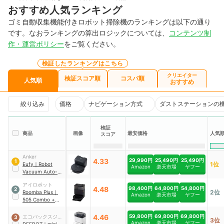
おすすめ人気ランキング
ゴミ自動収集機能付きロボット掃除機のランキングは以下の通り
です。なおランキングの算出ロジックについては、
コンテンツ制
作・運営ポリシー
をご覧ください。
検証したランキングはこちら
クリエイター
検証スコア順
コスパ順
人気順
おすすめ
絞り込み
価格
ナビゲーション方式
ダストステーションの
検証
商品
画像
最安価格
人気
スコア
Anker
4.33
29,990円
25,490円
25,490円
1
1位
Eufy
｜
Robot
Amazon
楽天市場
ヤフー
Vacuum Auto-
Empty C10
アイロボット
4.48
98,400円
64,800円
54,800円
2
2位
Roomba Plus
｜
Amazon
楽天市場
ヤフー
505 Combo +
AutoWash 充電ス
テーション
｜
4.46
59,800円
69,800円
69,800円
エコバックスジャ
3
3位
N185060
Amazon
楽天市場
ヤフー
パン
DEEBOT
｜
mini