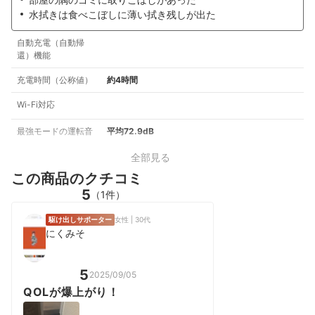
水拭きは食べこぼしに薄い拭き残しが出た
自動充電（自動帰
還）機能
充電時間（公称値）
約4時間
Wi-Fi対応
最強モードの運転音
平均72.9dB
全部見る
この商品のクチコミ
5
（1件）
駆け出しサポーター
女性 | 30代
にくみそ
5
2025/09/05
QOLが爆上がり！