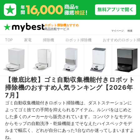
ロボット掃除機おすすめ
商品比較サービス
マイページ
検索
TOP
家電
掃除機
ロボット掃除機
おすすめのロボット
【徹底比較】ゴミ自動収集機能付きロボット
掃除機のおすすめ人気ランキング【2026年
7月】
ゴミ自動収集機能付きロボット掃除機は、ダストステーションに
よってゴミ捨ての手間を抑えられるアイテム。ルンバをはじめと
した多くのメーカーから販売されています。コンパクトなモデル
からモップの自動洗浄・乾燥機能までそなえたハイスペックモデ
ルまで幅広く、どれが自分にあった1台なのか迷ってしまいますよ
ね。