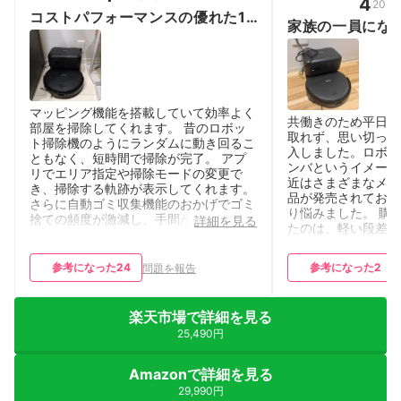
4
2026
コストパフォーマンスの優れた1
家族の一員にな
台です
マッピング機能を搭載していて効率よく
共働きのため平日に
部屋を掃除してくれます。 昔のロボッ
取れず、思い切って
ト掃除機のようにランダムに動き回るこ
入しました。ロボッ
ともなく、短時間で掃除が完了。 アプ
ンバというイメージ
リでエリア指定や掃除モードの変更で
近はさまざまなメー
き、掃除する軌跡が表示してくれます。
品が発売されており
さらに自動ゴミ収集機能のおかげでゴミ
り悩みました。 購
捨ての頻度が激減し、手間が大きく減り
詳細を見る
たのは、軽い段差を
ました。 ですが収集時には普通の掃除
と、進入禁止エリア
機と同じぐらいの音はします。 多少、
そしてゴミの自動集
侵入禁止エリアの精度や障害物回避の甘
参考になった
24
参考になった
2
問題を報告
その条件を満たす中
さはあります ですが初めてロボット掃
マンスの高いこちら
除機を導入する人にはオススメしたい一
た。 実際に使って
台です。
楽天市場で詳細を見る
像以上に静かで、掃
25,490円
なりません。マンシ
ば、約1時間ほどで
ます。 アプリとの
Amazonで詳細を見る
どの場所を掃除して
29,990円
イムで確認できるほ