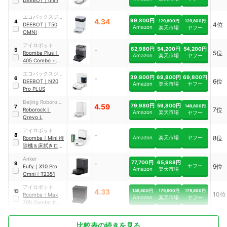
エコバックスジャ
4.34
99,800円
129,800円
129,800円
4
4位
パン
DEEBOT
｜
T50
Amazon
楽天市場
ヤフー
OMNI
アイロボット
-
62,980円
54,200円
54,200円
5
5位
Roomba Plus
｜
Amazon
楽天市場
ヤフー
405 Combo +
AutoWash 充電ス
エコバックスジャ
テーション
｜
-
39,800円
69,800円
69,800円
6
6位
パン
DEEBOT
｜
N20
G185060
Amazon
楽天市場
ヤフー
Pro PLUS
Beijing Roborock
4.59
79,980円
59,800円
149,800円
7
7位
Technology
Roborock
｜
Amazon
楽天市場
ヤフー
Qrevo L
アイロボット
-
8
Amazon
楽天市場
ヤフー
8位
Roomba
｜
Mini 掃
除機＆床拭きロボ
ット +
Anker
AutoEmpty 充電
-
77,700円
65,988円
9
ヤフー
9位
Eufy
｜
X10 Pro
ステーション
｜
Amazon
楽天市場
Omni
｜
T2351
F155260
アイロボット
4.33
148,800円
179,800円
179,800円
10
10位
Roomba
｜
Max
Amazon
楽天市場
ヤフー
705 Combo ロボ
ット + AutoWash
充電ステーション
比較表の続きを見る
｜
X185060