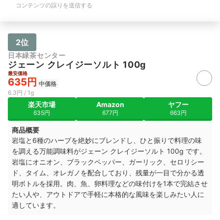
コンテンツの誤りを送信する
2位
日本緑茶センター
ジェーン クレイジーソルト 100g
最安価格
635円
中価格
6.3円 / 1g
楽天市場
Amazon
ヤフー
635円
677円
663円
商品概要
岩塩と6種のハーブを絶妙にブレンドし、ひと振りで料理の味
を調える万能調味料がジェーン クレイジーソルト 100g です。
岩塩にオニオン、ブラックペッパー、ガーリック、セロリシー
ド、タイム、オレガノを配合しており、残量が一目で分かる透
明ボトルを採用。肉、魚、卵料理などの味付けを1本で完結させ
たい人や、アウトドアで手軽に本格的な風味を楽しみたい人に
適しています。