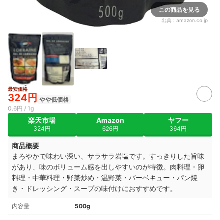
この商品を見る
出典：
amazon.co.jp
最安価格
324円
やや低価格
0.6円 / 1g
楽天市場
Amazon
ヤフー
324円
626円
364円
商品概要
まろやかで味わい深い、サラサラ岩塩です。すっきりした旨味
があり、味のボリューム感を出しやすいのが特徴。肉料理・卵
料理・中華料理・野菜炒め・温野菜・バーベキュー・パン焼
き・ドレッシング・スープの味付けにおすすめです。
内容量
500g