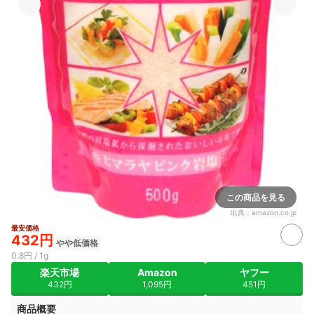
この商品を見る
出典：
amazon.co.jp
最安価格
432円
やや低価格
0.8円 / 1g
楽天市場
Amazon
ヤフー
432円
1,095円
451円
商品概要