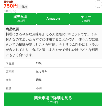
最安価格
750円
中価格
6.8円 / 1g
楽天市場
ヤフー
Amazon
1,282円
750円
商品概要
料理にまろやかな風味を加える天然塩の3本セットです。ミル
付きなので届いたらすぐに使用することができ、使うたびに挽
きたての風味が楽しむことが可能。ナトリウム以外にミネラル
が含まれており、食塩と違いまろやかで優しい味でどんな料理
にもよく合います。
内容量
110g
原産国
ヒマラヤ
種類
岩塩
粒度
不明
楽天市場で詳細を見る
1,282円