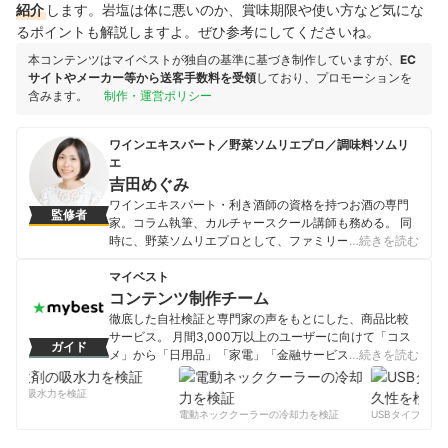
紹介
します。岩塩は体に悪いのか、賞味期限や使い方など気にな
るポイントも解説しますよ。ぜひ参考にしてくださいね。
本コンテンツはマイベストが独自の基準に基づき制作していますが、
EC
サイトやメーカー等から送客手数料を受領
しており、プロモーションを
含みます。
制作・運営ポリシー
ワインエキスパート／野菜ソムリエプロ／調味料ソムリ
エ
吉田めぐみ
ワインエキスパート・利き酒師の資格を持つお酒の専門
監修者
家。コラム執筆、カルチャースクール講師も務める。 同
時に、野菜ソムリエプロとして、ファミリー向けレシピ
…続きを読む
の考案・連載を始め、ラジオなどへのメディア出演など
幅広く活動中。青森野菜専門マルシェの店長を務めるほ
マイベスト
か、第二回野菜ソムリエアワードの特別賞も受賞してい
コンテンツ制作チーム
る。 他にも、調味料ソムリエ、ベジフルビューティーア
徹底した自社検証と専門家の声をもとにした、商品比較
ドバイザー、ジュニア食育マイスター、フードコーチ、
サービス。 月間3,000万以上のユーザーに向けて「コス
ガイド
IFAオリーブスペシャリスト、江戸東京野菜コンシェルジ
メ」から「日用品」「家電」「金融サービス」まで、ベ
…続きを読む
ュの資格も保有し、Twitterのフォロワーは9000人を越え
ストな商品を選んでもらうために、毎日コンテンツを制
る。
作中。
剤の吸水力を検証
吉田めぐみのプロフィール
コンテンツ制作チームのプロフィール
電動ネッククーラーの冷却力を検証
USBタイプCケー