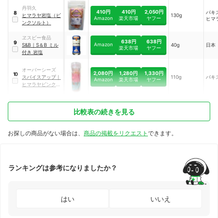
丹羽久
410円
410円
2,050円
パキ
8
ヒマラヤ岩塩（ピ
130g
Amazon
楽天市場
ヤフー
ヒマ
ンクソルト）
ヱスビー食品
638円
638円
9
Amazon
S&B
｜
S＆B ミル
40g
日本
楽天市場
ヤフー
付き 岩塩
オーバーシーズ
2,080円
1,280円
1,330円
10
スパイスアップ
｜
110g
パキ
Amazon
楽天市場
ヤフー
ヒマラヤピンクソ
ルト
比較表の続きを見る
お探しの商品がない場合は、
商品の掲載をリクエスト
できます。
ランキングは参考になりましたか？
はい
いいえ