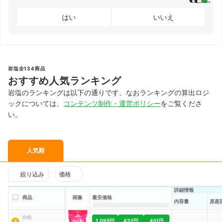
はい
いいえ
岩塩全134商品
おすすめ人気ランキング
岩塩のランキングは以下の通りです。なおランキングの算出ロジ
ックについては、
コンテンツ制作・運営ポリシー
をご覧くださ
い。
人気順
絞り込み
価格
詳細情報
商品
画像
最安価格
内容量
原産
白松
1,095円
432円
451円
1