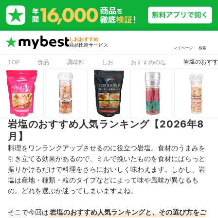
しおおすすめ
商品比較サービス
マイページ
検索
岩塩のおすす
TOP
食品
調味料
しお
おすすめの塩
岩塩のおすすめ人気ランキング【2026年8
月】
料理をワンランクアップさせるのに役立つ岩塩。食材のうまみを
引き立てる効果があるので、ミルで挽いたものを食材にぱらっと
振りかけるだけで料理をさらにおいしく味わえます。しかし、岩
塩は
産地・種類・粒のタイプなどによって味や風味が異なるも
の。どれを選ぶか迷ってしまいますよね。
そこで今回は
岩塩のおすすめ人気ランキングと、その選び方をご