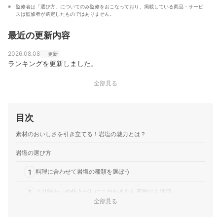
監修者は「選び方」についてのみ監修をおこなっており、掲載している商品・サービ
スは監修者が選定したものではありません。
最近の更新内容
2026.08.08
更新
ランキングを更新しました。
全部見る
目次
素材のおいしさを引き立てる！岩塩の魅力とは？
岩塩の選び方
1
料理に合わせて岩塩の種類を選ぼう
2
より味わいや仕上がりにこだわるなら産地にも注目
全部見る
3
使いやすさ重視なら粒のタイプを確認しよう