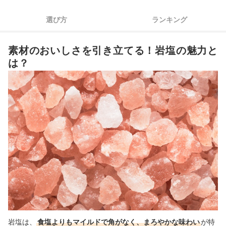
安全性に配慮されたものがよいなら公正マークの有無をチェッ
4
選び方
ランキング
ク
岩塩全134商品おすすめ人気ランキング
素材のおいしさを引き立てる！岩塩の魅力と
岩塩の賞味期限はない！保存方法は？
は？
バスソルトのおすすめもチェック！
岩塩の売れ筋ランキングもチェック！
岩塩は、
食塩よりもマイルドで角がなく、まろやかな味わい
が特