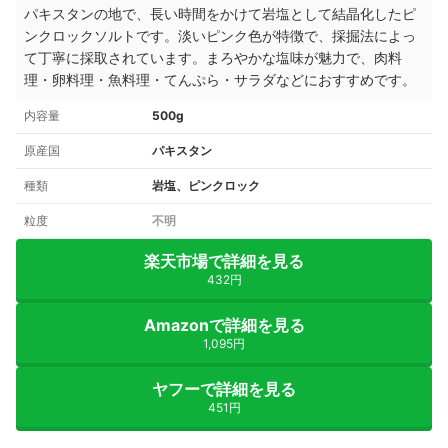
パキスタンの地で、長い時間をかけて岩塩として結晶化したピ
ンクロックソルトです。淡いピンク色が特徴で、採掘法によっ
て丁寧に採取されています。まろやかな塩味が魅力で、肉料
理・卵料理・魚料理・てんぷら・サラダなどにおすすめです。
内容量
500g
原産国
パキスタン
種類
岩塩、ピンクロック
粒度
不明
楽天市場で詳細を見る
432円
Amazonで詳細を見る
1,095円
ヤフーで詳細を見る
451円