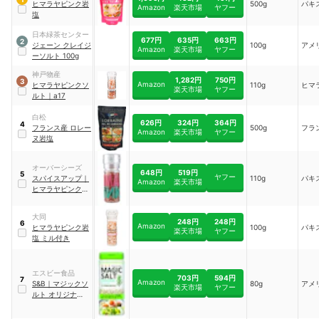
ヒマラヤピンク岩
500g
パキ
Amazon
楽天市場
ヤフー
塩
日本緑茶センター
677円
635円
663円
2
ジェーン クレイジ
100g
アメ
Amazon
楽天市場
ヤフー
ーソルト 100g
神戸物産
1,282円
750円
3
Amazon
ヒマラヤピンクソ
110g
ヒマ
楽天市場
ヤフー
ルト
｜
a17
白松
626円
324円
364円
4
フランス産 ロレー
500g
フラ
Amazon
楽天市場
ヤフー
ヌ岩塩
オーバーシーズ
648円
519円
5
ヤフー
スパイスアップ
｜
110g
パキ
Amazon
楽天市場
ヒマラヤピンクソ
ルト
大同
248円
248円
6
Amazon
ヒマラヤピンク岩
100g
パキ
楽天市場
ヤフー
塩 ミル付き
エスビー食品
703円
594円
7
Amazon
S&B
｜
マジックソ
80g
アメ
楽天市場
ヤフー
ルト オリジナル
｜
15496