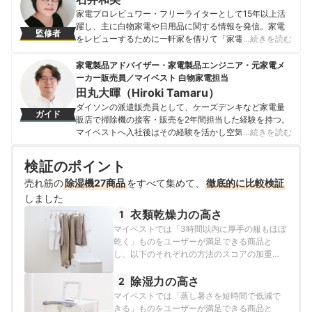
家電プロレビュワー・フリーライターとして15年以上活
躍し、主に白物家電や日用品に関する情報を発信。家電
監修者
をレビューするために一軒家を借りて「家電ラボ」を開
…続きを読む
設し、サーキュレーターやロボット掃除機のような小
型・中型家電から冷蔵庫・洗濯機のような大型家電まで
家電製品アドバイザー・家電製品エンジニア・元家電メ
幅広く検証している。
ーカー販売員／マイベスト 白物家電担当
石井和美のプロフィール
田丸大暉（Hiroki Tamaru）
ダイソンの派遣販売員として、ケーズデンキなど家電量
ガイド
販店で掃除機の接客・販売を2年間担当した経験を持つ。
マイベストへ入社後はその経験を活かし空気清浄機・除
…続きを読む
湿機・オイルヒーター・スティッククリーナーなど季節
家電・空調家電や掃除機をはじめ白物家電全般を専門に
検証のポイント
ガイドを担当し、日立やシャープ、パナソニックなどの
売れ筋の
除湿機27商品
総合家電メーカーから、ダイニチ工業・Sharkなどの専門
をすべて集めて、
徹底的に比較検証
メーカーまで、150以上の家電製品を比較検証してきた。
しました
毎日使う家電製品だからこそ、本当によい商品を誰もが
衣類乾燥力の高さ
1
簡単に選べるように、性能はもちろん省エネ性能やお手
マイベストでは「3時間以内に厚手の服もほぼ
入れのしやすさまでひとつひとつ丁寧に確認しながらコ
乾く」ものをユーザーが満足できる商品と
ンテンツ制作を行う。
し、以下のそれぞれの方法のスコアの加重平
田丸大暉（Hiroki Tamaru）のプロフィール
均でおすすめ度をスコア化しました。
除湿力の高さ
2
マイベストでは「蒸し暑さを短時間で低減で
きる」ものをユーザーが満足できる商品と