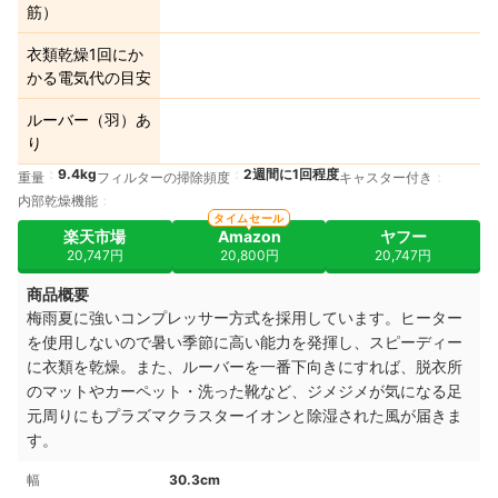
筋）
衣類乾燥1回にか
かる電気代の目安
ルーバー（羽）あ
り
9.4kg
2週間に1回程度
重量
フィルターの掃除頻度
キャスター付き
内部乾燥機能
タイムセール
楽天市場
Amazon
ヤフー
20,747円
20,800円
20,747円
商品概要
梅雨夏に強いコンプレッサー方式を採用しています。ヒーター
を使用しないので暑い季節に高い能力を発揮し、スピーディー
に衣類を乾燥。また、ルーバーを一番下向きにすれば、脱衣所
のマットやカーペット・洗った靴など、ジメジメが気になる足
元周りにもプラズマクラスターイオンと除湿された風が届きま
す。
幅
30.3cm