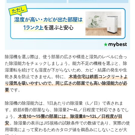
除湿機を選ぶ際は、使う部屋の広さや構造と湿気のレベルに合っ
た除湿能力をチェックしましょう。能力不足の機種を選ぶと、除
湿運転を続けても湿度が下がらないため、カビ・結露の発生や生
乾き臭を防止できません。特に、
木造住宅は鉄筋コンクリートよ
り湿気を吸いやすいので、同じ広さの部屋でも高い除湿能力が必
要
です。
除湿機の除湿能力は、1日あたりの除湿量（L／日）で表されま
す。鉄筋6畳の部屋なら、除湿量2〜4L／日程度で対応できるでし
ょう。
木造10〜15畳の部屋には、除湿量8〜12L／日程度が目
安
。除湿量の表示はJIS規格の試験条件での数値であり、実際の使
用環境によって変わるためカタログ値を鵜呑みにしないことが大