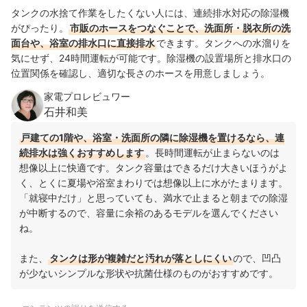
タンクの水捨て作業をしたくない人には、連続排水対応の除湿機
がぴったり。
市販のホースをつなぐことで、洗面所・脱衣所の洗
面台や、浴室の排水口に直接排水
できます。タンクへの水溜りを
気にせず、24時間運転が可能です。除湿機の設置場所と排水口の
位置関係を確認し、適切な長さのホースを用意しましょう。
家電プロレビュワー
石井和美
戸建ての1階や、浴室・洗面所の隣に除湿機を置けるなら、連
続排水は強くおすすめします
。長時間運転が止まらないのは
想像以上に快適です。タンク容量はできるだけ大きいほうがよ
く、とくに夏場や浴室まわりでは想像以上に水がたまります。
「就寝中だけ」と思っていても、満水で止まると朝までの除湿
が中断するので、容量に余裕のあるモデルを選んでください
ね。
また、
タンクは形が複雑だと汚れが落としにくい
ので、凹凸
が少ないシンプルな形状や抗菌仕様のものがおすすめです。