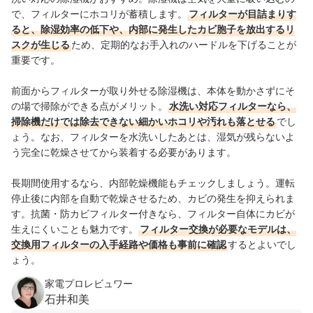
で、フィルターにホコリが蓄積します。
フィルターが目詰まりす
ると、除湿効率の低下や、内部に発生したカビ胞子を放出するリ
スクが生じる
ため、定期的なお手入れのハードルを下げることが
重要です。
前面からフィルターが取り外せる除湿機は、本体を動かさずにそ
の場で掃除ができる点がメリット。
水洗い対応フィルターなら、
掃除機だけでは除去できない細かいホコリや汚れも落とせる
でし
ょう。なお、フィルターを水洗いしたあとは、湿気が残らないよ
う完全に乾燥させてから装着する必要があります。
長期間使用するなら、内部乾燥機能もチェックしましょう。運転
停止後に内部を自動で乾燥させるため、カビの発生を抑えられま
す。抗菌・防カビフィルター付きなら、フィルター自体にカビが
生えにくいことも魅力です。
フィルター交換が必要なモデルは、
交換用フィルターの入手経路や価格も事前に確認
するとよいでし
ょう。
家電プロレビュワー
石井和美