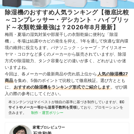
除湿機のおすすめ人気ランキング【徹底比較
～コンプレッサー・デシカント・ハイブリッ
ド～衣類乾燥最強は？2026年8月最新】
梅雨・夏場の湿気対策や部屋干しの衣類乾燥に便利な「除湿
機」。冬場は結露やカビの発生を抑え、1年を通して快適な室内環
境の維持に役立ちます。パナソニック・シャープ・アイリスオー
ヤマ・コロナなど多くのメーカーから販売されていますが、除湿
方式や除湿能力、タンク容量などの違いが多く、どれがよいか迷
いますよね。
今回は、各メーカーの最新商品や売れ筋上位から
人気の除湿機27
商品
を集め、5個のポイントで比較して徹底検証。選び方ととも
に、
おすすめの除湿機をランキング形式でご紹介します
。ぜひ購
入の際の参考にしてください。
本コンテンツはマイベストが独自の基準に基づき制作していますが、
EC
サイトやメーカー等から送客手数料を受領
しており、プロモーションを
含みます。
制作・運営ポリシー
家電プロレビュワー
石井和美