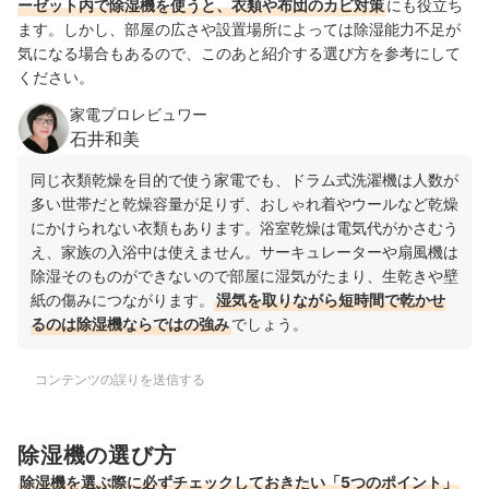
ーゼット内で除湿機を使うと、衣類や布団のカビ対策
にも役立ち
ます。しかし、部屋の広さや設置場所によっては除湿能力不足が
気になる場合もあるので、このあと紹介する選び方を参考にして
ください。
家電プロレビュワー
石井和美
同じ衣類乾燥を目的で使う家電でも、ドラム式洗濯機は人数が
多い世帯だと乾燥容量が足りず、おしゃれ着やウールなど乾燥
にかけられない衣類もあります。浴室乾燥は電気代がかさむう
え、家族の入浴中は使えません。サーキュレーターや扇風機は
除湿そのものができないので部屋に湿気がたまり、生乾きや壁
紙の傷みにつながります。
湿気を取りながら短時間で乾かせ
るのは除湿機ならではの強み
でしょう。
コンテンツの誤りを送信する
除湿機の選び方
除湿機を選ぶ際に必ずチェックしておきたい「5つのポイント」