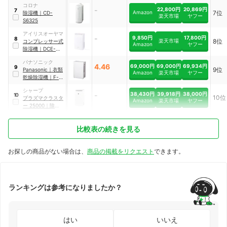
コロナ
-
22,800円
20,869円
7
Amazon
7位
除湿機
｜
CD-
楽天市場
ヤフー
S6325
アイリスオーヤマ
-
9,850円
17,800円
8
楽天市場
8位
コンプレッサー式
Amazon
ヤフー
除湿機
｜
DCE-
6515
パナソニック
4.46
69,000円
69,000円
69,934円
9
9位
Panasonic
｜
衣類
Amazon
楽天市場
ヤフー
乾燥除湿機
｜
F-
YEX120B-W
シャープ
38,430円
39,918円
38,000円
-
10
10位
プラズマクラスタ
Amazon
楽天市場
ヤフー
ー
25000
｜
除加湿
空気清浄機
｜
KI-
RD50-W
比較表の続きを見る
お探しの商品がない場合は、
商品の掲載をリクエスト
できます。
ランキングは参考になりましたか？
はい
いいえ