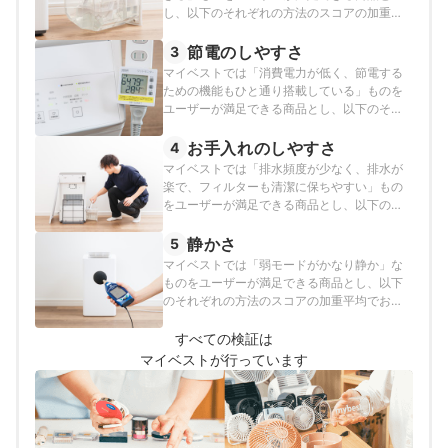
し、以下のそれぞれの方法のスコアの加重平
均でおすすめ度をスコア化しました。
節電のしやすさ
3
マイベストでは「消費電力が低く、節電する
ための機能もひと通り搭載している」ものを
ユーザーが満足できる商品とし、以下のそれ
ぞれの方法のスコアの加重平均でおすすめ度
をスコア化しました。
お手入れのしやすさ
4
マイベストでは「排水頻度が少なく、排水が
楽で、フィルターも清潔に保ちやすい」もの
をユーザーが満足できる商品とし、以下の方
法で検証を行いました。
静かさ
5
マイベストでは「弱モードがかなり静か」な
ものをユーザーが満足できる商品とし、以下
のそれぞれの方法のスコアの加重平均でおす
すめ度をスコア化しました。
すべての検証は
マイベストが行っています