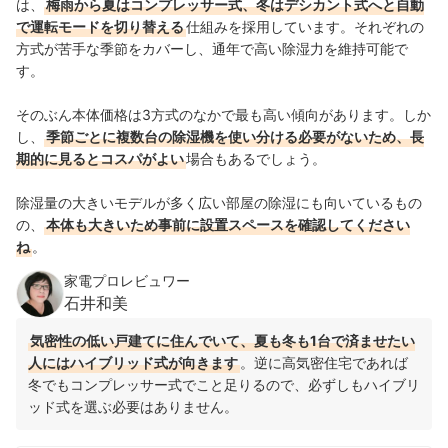
は、
梅雨から夏はコンプレッサー式、冬はデシカント式へと自動
で運転モードを切り替える
仕組みを採用しています。それぞれの
方式が苦手な季節をカバーし、通年で高い除湿力を維持可能で
す。
そのぶん本体価格は3方式のなかで最も高い傾向があります。しか
し、
季節ごとに複数台の除湿機を使い分ける必要がないため、長
期的に見るとコスパがよい
場合もあるでしょう。
除湿量の大きいモデルが多く広い部屋の除湿にも向いているもの
の、
本体も大きいため事前に設置スペースを確認してください
ね
。
家電プロレビュワー
石井和美
気密性の低い戸建てに住んでいて、夏も冬も1台で済ませたい
人にはハイブリッド式が向きます
。逆に高気密住宅であれば
冬でもコンプレッサー式でこと足りるので、必ずしもハイブリ
ッド式を選ぶ必要はありません。