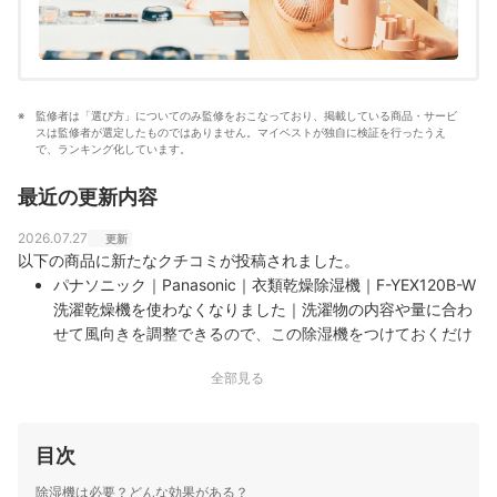
監修者は「選び方」についてのみ監修をおこなっており、掲載している商品・サービ
スは監修者が選定したものではありません。マイベストが独自に検証を行ったうえ
で、ランキング化しています。
最近の更新内容
2026.07.27
更新
以下の商品に新たなクチコミが投稿されました。
パナソニック｜Panasonic｜衣類乾燥除湿機｜F-YEX120B-W
洗濯乾燥機を使わなくなりました｜洗濯物の内容や量に合わ
せて風向きを調整できるので、この除湿機をつけておくだけ
で洗濯物が数時間後にはちゃんと乾いています。だから乾燥
全部見る
機を使わなくなりました。 洗濯物を干していない部屋で除湿
しても6時間くらいで大容量のタンクがいっぱいになるほど
水がとれ…
目次
除湿機は必要？どんな効果がある？