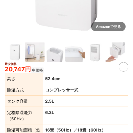
Amazonで見る
最安価格
3+
20,747円
中価格
高さ
52.4cm
除湿方式
コンプレッサー式
タンク容量
2.5L
定格除湿能力
6.3L
（50Hz）
除湿可能面積（鉄
16畳（50Hz）／18畳（60Hz）