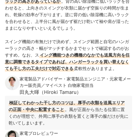
ラックの高さがあっているか
。背の高い除湿機に低いラックを合
わせると、上向きのスイングが衣類に届かず空振りの時間が生ま
れ、乾燥の効率が下がります。逆に背の低い除湿機に高いラック
を合わせると、上半分に風が届かず裾だけ乾いて袖や肩が湿った
ままになりやすいといえるでしょう。
スイング機能の有無だけで決めず、スイング範囲と自宅のハンガ
ーラックの高さ・幅がマッチするかまでセットで確認するのがお
すすめ。なお、ス
イング機能つきの機種のなかでも送風方向を任
意に調整できるタイプであれば、ハンガーラックを買い替えなく
ても干し方の工夫だけで対応できる
柔軟性がありますよ。
家電製品アドバイザー・家電製品エンジニア・元家電メー
カー販売員／マイベスト 白物家電担当
田丸大暉（Hiroki Tamaru）
検証してわかった干し方のコツは、厚手の衣類を送風エリア
の正面・中央に配置すること
。風が正面から当たる位置に置
くのが理想で、外周に厚手の衣類を置くと薄手の服だけが先に
乾いてしまいます。
家電プロレビュワー