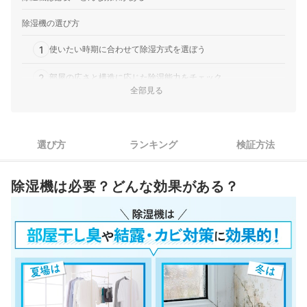
除湿機の選び方
1
使いたい時期に合わせて除湿方式を選ぼう
2
部屋の広さと構造に応じた除湿能力をチェック
全部見る
3
素早く衣類乾燥したいなら、ルーバーのスイング機能は必須
お手入れを楽にするなら、フィルターの取り外しや水洗いのし
4
選び方
ランキング
検証方法
やすさもチェック
5
就寝中や外出中に使うなら、タンク容量と連続排水機能を確認
除湿機は必要？どんな効果がある？
除湿機全171商品おすすめ人気ランキング
売れ筋の人気除湿機全27商品を徹底比較！
除湿機の売れ筋ランキングもチェック！