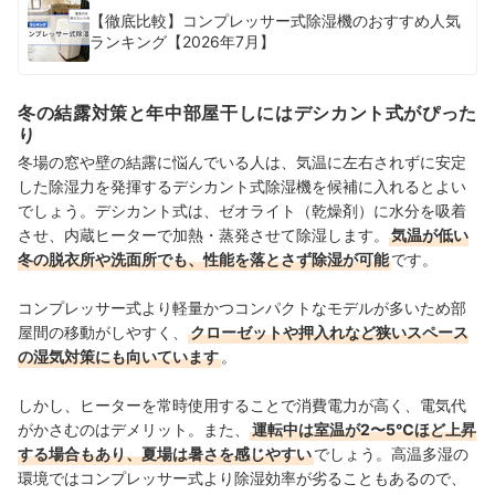
【徹底比較】コンプレッサー式除湿機のおすすめ人気
ランキング【2026年7月】
冬の結露対策と年中部屋干しにはデシカント式がぴった
り
冬場の窓や壁の結露に悩んでいる人は、気温に左右されずに安定
した除湿力を発揮するデシカント式除湿機を候補に入れるとよい
でしょう。デシカント式は、ゼオライト（乾燥剤）に水分を吸着
させ、内蔵ヒーターで加熱・蒸発させて除湿します。
気温が低い
冬の脱衣所や洗面所でも、性能を落とさず除湿が可能
です。
コンプレッサー式より軽量かつコンパクトなモデルが多いため部
屋間の移動がしやすく、
クローゼットや押入れなど狭いスペース
の湿気対策にも向いています
。
しかし、ヒーターを常時使用することで消費電力が高く、電気代
がかさむのはデメリット。また、
運転中は室温が2〜5℃ほど上昇
する場合もあり、夏場は暑さを感じやすい
でしょう。高温多湿の
環境ではコンプレッサー式より除湿効率が劣ることもあるので、