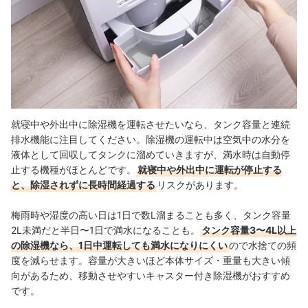
就寝中や外出中に除湿機を運転させたいなら、タンク容量と連続
排水機能に注目してください。除湿機の運転中は空気中の水分を
液体として回収してタンクに溜めていきますが、満水時は自動停
止する機種がほとんどです。
就寝中や外出中に運転が停止する
と、除湿されずに長時間経過する
リスクがあります。
梅雨時や湿度の高い日は1日で数L溜まることも多く、タンク容量
2L未満だと半日〜1日で満水になることも。
タンク容量3〜4L以上
の除湿機なら、1日中運転しても満水になりにくい
ので水捨ての頻
度を減らせます。容量が大きいほど本体サイズ・重量も大きい傾
向があるため、移動させやすいキャスター付き除湿機がおすすめ
です。