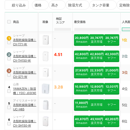
絞り込み
価格
高さ
除湿方式
タンク容量
定格除
検証
人気
商品
画像
最安価格
スコア
シャープ
-
20,800円
20,747円
20,747円
1
1位
衣類乾燥除湿機
｜
Amazon
楽天市場
ヤフー
CV-T71-W
シャープ
4.51
42,800円
42,800円
42,300円
2
2位
衣類乾燥除湿機
｜
Amazon
楽天市場
ヤフー
CV-TH150-W
シャープ
-
27,930円
22,330円
21,000円
3
3位
衣類乾燥除湿機
｜
Amazon
楽天市場
ヤフー
CV-S71-W
山善
3.28
10,980円
12,800円
12,031円
4
4位
YAMAZEN
｜
除湿
Amazon
楽天市場
ヤフー
機
｜
YDC-J03(W)
アイリスオーヤマ
-
11,980円
5
楽天市場
ヤフー
5位
衣類乾燥除湿機
｜
Amazon
IJC-H65
シャープ
-
40,870円
45,100円
42,203円
6
6位
衣類乾燥除湿機
｜
Amazon
楽天市場
ヤフー
CV-SH150-W