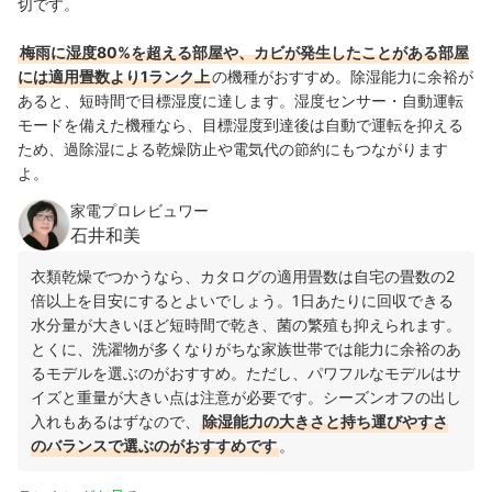
切です。
梅雨に湿度80%を超える部屋や、カビが発生したことがある部屋
には適用畳数より1ランク上
の機種がおすすめ。除湿能力に余裕が
あると、短時間で目標湿度に達します。湿度センサー・自動運転
モードを備えた機種なら、目標湿度到達後は自動で運転を抑える
ため、過除湿による乾燥防止や電気代の節約にもつながります
よ。
家電プロレビュワー
石井和美
衣類乾燥でつかうなら、カタログの適用畳数は自宅の畳数の2
倍以上を目安にするとよいでしょう。1日あたりに回収できる
水分量が大きいほど短時間で乾き、菌の繁殖も抑えられます。
とくに、洗濯物が多くなりがちな家族世帯では能力に余裕のあ
るモデルを選ぶのがおすすめ。ただし、パワフルなモデルはサ
イズと重量が大きい点は注意が必要です。シーズンオフの出し
入れもあるはずなので、
除湿能力の大きさと持ち運びやすさ
のバランスで選ぶのがおすすめです
。