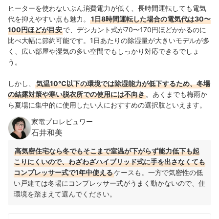
ヒーターを使わないぶん消費電力が低く、長時間運転しても電気
代を抑えやすい点も魅力。
1日8時間運転した場合の電気代は30〜
100円ほどが目安
で、デシカント式が70〜170円ほどかかるのに
比べ大幅に節約可能です。1日あたりの除湿量が大きいモデルが多
く、広い部屋や湿気の多い空間でもしっかり対応できるでしょ
う。
しかし、
気温10℃以下の環境では除湿能力が低下するため、冬場
の結露対策や寒い脱衣所での使用には不向き
。あくまでも梅雨か
ら夏場に集中的に使用したい人におすすめの選択肢といえます。
家電プロレビュワー
石井和美
高気密住宅なら冬でもそこまで室温が下がらず能力低下も起
こりにくいので、わざわざハイブリッド式に手を出さなくても
コンプレッサー式で1年中使える
ケースも。一方で気密性の低
い戸建ては冬場にコンプレッサー式がうまく動かないので、住
環境を踏まえて選んでください。