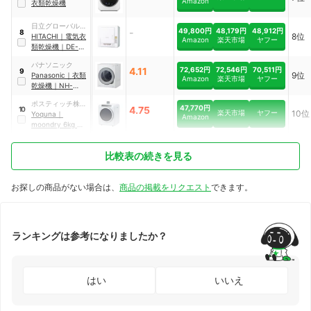
Amazon
衣類乾燥機
日立グローバルラ
-
49,800円
48,179円
48,912円
8
8位
イフソリューショ
HITACHI
｜
電気衣
Amazon
楽天市場
ヤフー
ンズ
類乾燥機
｜
DE-
N40HX-W
パナソニック
4.11
72,652円
72,546円
70,511円
9
9位
Panasonic
｜
衣類
Amazon
楽天市場
ヤフー
乾燥機
｜
NH-
D605
ポスティッチ株式
47,770円
4.75
10
楽天市場
ヤフー
10位
会社
Yoquna
｜
Amazon
moondry 6kg pro
｜
GDZ60-618E
比較表の続きを見る
お探しの商品がない場合は、
商品の掲載をリクエスト
できます。
ランキングは参考になりましたか？
はい
いいえ