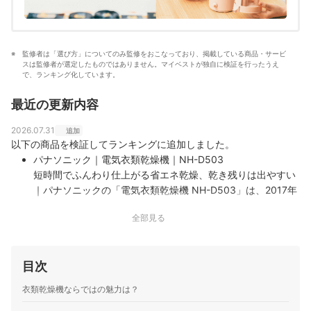
監修者は「選び方」についてのみ監修をおこなっており、掲載している商品・サービ
スは監修者が選定したものではありません。マイベストが独自に検証を行ったうえ
で、ランキング化しています。
最近の更新内容
2026.07.31
追加
以下の商品を検証してランキングに追加しました。
パナソニック｜電気衣類乾燥機｜NH-D503
短時間でふんわり仕上がる省エネ乾燥、乾き残りは出やすい
｜パナソニックの「電気衣類乾燥機 NH-D503」は、2017年
に発売された空冷除湿式モデルです。標準やワイシャツ、厚
全部見る
物、シワ取りなど衣類に合わせたコースをそろえ、生乾きが
気になるときは庫内を約75℃まで高める「約75℃除菌」コ
ースも選べます。ヒータ…
目次
東芝ライフスタイル｜衣類乾燥機｜ED-45A4-W
約1時間半で乾いてふっくら仕上がり、電気代も抑えやすい
衣類乾燥機ならではの魅力は？
｜東芝ライフスタイルの「衣類乾燥機 ED-45A4-W」は、