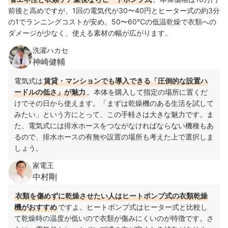
前後と高めですが、1回の電気代が30〜40円とヒーター式の約3分
の1でランニングコストが安め。50〜60℃の低温乾燥で衣類への
ダメージが少なく、使える素材の幅が広がります。
洗濯ハカセ
神崎健輔
電気式は
賃貸・マンションでも導入できる「圧倒的な設置ハ
ードルの低さ」が魅力
。本体を購入して指定の場所に置くだ
けでその日から使えます。「まずは乾燥機のある生活を試して
みたい」という方にとって、この手軽さは大きな魅力です。ま
た、電気式には排水ホースをつながなければならない機種もあ
るので、排水ホースの有無や設置の場所も考えた上で選択しま
しょう。
家電王
中村剛
衣類を傷めずに乾燥させたい人はヒートポンプ式の衣類乾燥
機がおすすめ
ですよ。ヒートポンプ式はヒーター式と比較し
て乾燥時の温度が低いので衣類が傷みにくいのが特徴です。さ