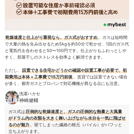
乾燥速度と仕上がり重視なら、ガス式がおすすめ
。ガスは短時間
で大量の熱を生み出せるため5kgを約50分で乾かせ、1回のガス代
と電気代を合わせると50〜100円です。仕上がりもふわっとしや
すく、部屋干しのストレスを効率よく解消できます。
ただし、
設置できる住宅かどうかの確認や設置工事が必要で、初
期費用は本体＋工事費で15万円前後
。賃貸では設置できない場合
が多く、都市ガスとプロパンで対応機種が異なる点にも注意。
洗濯ハカセ
神崎健輔
ガス式は
圧倒的な乾燥速度と、ガスの圧倒的な熱量と大風量
がドラム内の衣類を大きく舞い上げながら水分を一気に飛ばせ
るのが魅力
。寝てしまった繊維の根元（パイル）がバフッと
立ち上がります。