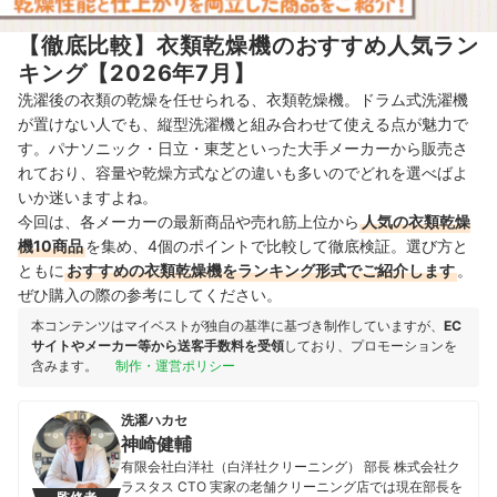
【徹底比較】衣類乾燥機のおすすめ人気ラン
キング【2026年7月】
洗濯後の衣類の乾燥を任せられる、衣類乾燥機。ドラム式洗濯機
が置けない人でも、縦型洗濯機と組み合わせて使える点が魅力で
す。パナソニック・日立・東芝といった大手メーカーから販売さ
れており、容量や乾燥方式などの違いも多いのでどれを選べばよ
いか迷いますよね。
今回
は、各メーカーの最新商品や売れ筋上位から
人気の衣類乾燥
機10商品
を集め、4個のポイントで比較して徹底検証。
選び方と
ともに
おすすめの衣類乾燥機をランキング形式でご紹介します
。
ぜひ購入の際の参考にしてください。
本コンテンツはマイベストが独自の基準に基づき制作していますが、
EC
サイトやメーカー等から送客手数料を受領
しており、プロモーションを
含みます。
制作・運営ポリシー
洗濯ハカセ
神崎健輔
有限会社白洋社（白洋社クリーニング） 部長 株式会社ク
ラスタス CTO 実家の老舗クリーニング店では現在部長を