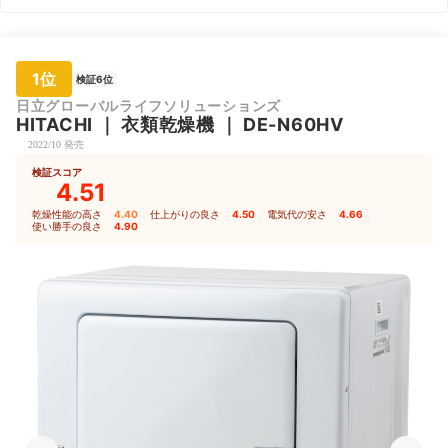
1位
検証6位
日立グローバルライフソリューションズ
HITACHI
｜
衣類乾燥機
｜
DE-N60HV
2022/10 発売
検証スコア
4.51
乾燥性能の高さ
4.40
｜
仕上がりの良さ
4.50
｜
電気代の安さ
4.66
｜
使い勝手の良さ
4.90