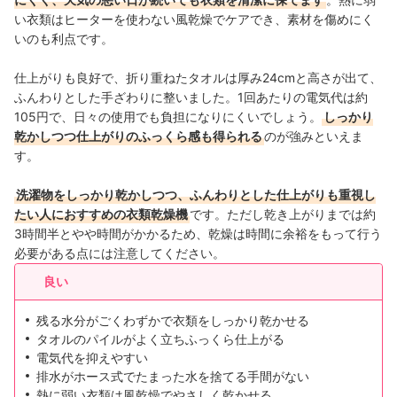
い衣類はヒーターを使わない風乾燥でケアでき、素材を傷めにく
いのも利点です。
仕上がりも良好で、折り重ねたタオルは厚み24cmと高さが出て、
ふんわりとした手ざわりに整いました。1回あたりの電気代は約
105円で、日々の使用でも負担になりにくいでしょう。
しっかり
乾かしつつ仕上がりのふっくら感も得られる
のが強みといえま
す。
洗濯物をしっかり乾かしつつ、ふんわりとした仕上がりも重視し
たい人におすすめの衣類乾燥機
です。ただし乾き上がりまでは約
3時間半とやや時間がかかるため、乾燥は時間に余裕をもって行う
必要がある点には注意してください。
良い
残る水分がごくわずかで衣類をしっかり乾かせる
タオルのパイルがよく立ちふっくら仕上がる
電気代を抑えやすい
排水がホース式でたまった水を捨てる手間がない
熱に弱い衣類は風乾燥でやさしく乾かせる