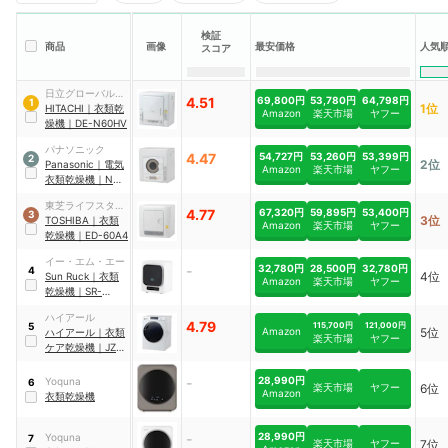
検証
商品
画像
最安価格
人気
スコア
日立グローバルラ
4.51
69,800円
53,780円
64,798円
1
1位
イフソリューショ
HITACHI
｜
衣類乾
Amazon
楽天市場
ヤフー
ンズ
燥機
｜
DE-N60HV
パナソニック
4.47
54,727円
53,260円
53,399円
2
2位
Panasonic
｜
電気
Amazon
楽天市場
ヤフー
衣類乾燥機
｜
NH-
D603
東芝ライフスタイ
4.77
67,320円
59,895円
53,400円
3
3位
ル
TOSHIBA
｜
衣類
Amazon
楽天市場
ヤフー
乾燥機
｜
ED-60A4
イー・エム・エー
-
32,780円
28,500円
32,780円
4
4位
Sun Ruck
｜
衣類
Amazon
楽天市場
ヤフー
乾燥機
｜
SR-
ASMN206
ハイアール
4.79
115,700円
121,000円
5
Amazon
5位
ハイアール
｜
衣類
楽天市場
ヤフー
ケア乾燥機
｜
JZ-
K90A
-
28,990円
Yoquna
6
楽天市場
ヤフー
6位
Amazon
衣類乾燥機
-
28,990円
Yoquna
7
楽天市場
ヤフー
7位