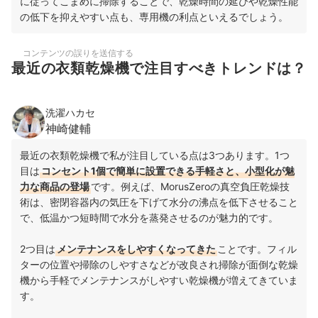
に従ってこまめに掃除することで、乾燥時間の延びや乾燥性能
の低下を抑えやすい点も、専用機の利点といえるでしょう。
コンテンツの誤りを送信する
最近の衣類乾燥機で注目すべきトレンドは？
洗濯ハカセ
神崎健輔
最近の衣類乾燥機で私が注目している点は3つあります。1つ
目は
コンセント1個で簡単に設置できる手軽さと、小型化が魅
力な商品の登場
です。例えば、MorusZeroの真空負圧乾燥技
術は、密閉容器内の気圧を下げて水分の沸点を低下させること
で、低温かつ短時間で水分を蒸発させるのが魅力的です。
2つ目は
メンテナンスをしやすくなってきた
ことです。フィル
ターの位置や掃除のしやすさなどが改良され掃除が面倒な乾燥
機から手軽でメンテナンスがしやすい乾燥機が増えてきていま
す。