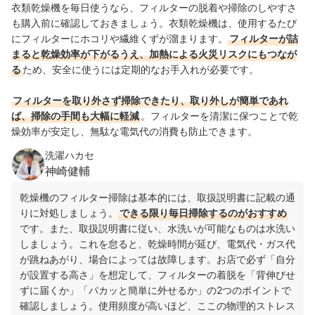
衣類乾燥機を毎日使うなら、フィルターの脱着や掃除のしやすさ
も購入前に確認しておきましょう。衣類乾燥機は、使用するたび
にフィルターにホコリや繊維くずが溜まります。
フィルターが詰
まると乾燥効率が下がるうえ、加熱による火災リスクにもつなが
る
ため、安全に使うには定期的なお手入れが必要です。
フィルターを取り外さず掃除できたり、取り外しが簡単であれ
ば、掃除の手間も大幅に軽減
。フィルターを清潔に保つことで乾
燥効率が安定し、無駄な電気代の消費も防止できます。
洗濯ハカセ
神崎健輔
乾燥機のフィルター掃除は基本的には、取扱説明書に記載の通
りに対処しましょう。
できる限り毎日掃除するのがおすすめ
です。また、取扱説明書に従い、水洗いが可能なものは水洗い
しましょう。これを怠ると、乾燥時間が延び、電気代・ガス代
が跳ねあがり、場合によっては故障します。お店で必ず「自分
が設置する高さ」を想定して、フィルターの着脱を「背伸びせ
ずに届くか」「パカッと簡単に外せるか」の2つのポイントで
確認しましょう。使用頻度が高いほど、ここの物理的ストレス