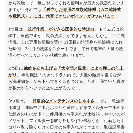
から乾燥まで一気にやってくれる便利さが最大の武器だといえ
ますが、それでも
「独立した専用の衣類乾燥機（ガス乾燥式
や電気式）」には、代替できないポイントが3つあります
。
1つ目は
「並行作業」ができる圧倒的な時短力
。ドラム式は乾
燥中、当然ですが「次の洗濯」ができません。しかし、下に洗
濯機、上に専用乾燥機を置けば1回目の洗濯物を乾燥機に入れ
た瞬間、2回目の洗濯をスタートでき、半日で週末の大量の洗
濯がすべてふかふかの状態で終わります。
2つ目は
繊維を立ち上げる「大空間と風量」による極上の仕上
がり
。専用機は「大きなドラム内で、大量の熱風を当てなが
ら洗濯物を上から下へ大きく叩きつける」ため、寝ていた繊維
が根元からバフッと立ち上がるのです。
3つ目は、「
日常的なメンテナンスのしやすさ
」です。乾燥専
用機は、運転中に出たホコリや繊維くずをフィルターで集める
仕組みのものが多く、使用後のお手入れが比較的しやすいのが
メリット。フィルターを取り外しやすい機種なら、付着したホ
コリを取り除くだけで日常のお手入れができます。取扱説明書