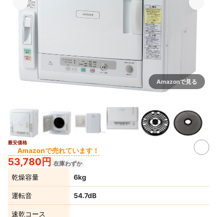
Amazonで見る
最安価格
4+
Amazonで売れています！
53,780円
在庫わずか
乾燥容量
6kg
運転音
54.7dB
速乾コース