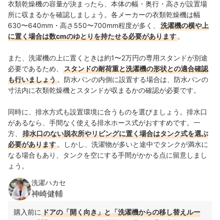
衣類乾燥機の容量が決まったら、本体の幅・奥行・高さが設置場
所に収まるかを確認しましょう。各メーカーの衣類乾燥機は幅
630〜640mm・高さ550〜700mm程度が多く、
洗濯機の横や上
に置く場合は数cmのゆとりを持たせる必要があります
。
また、洗濯機の上に置くときは約1〜2万円の専用スタンドが別途
必要であるため、
スタンドの耐荷重と洗濯機の形状との適合確認
も行いましょう
。防水パンの内側に設置する場合は、防水パンの
寸法内に衣類乾燥機とスタンドが収まるかの確認が必要です。
同時に、排水方式も設置環境に合うものを選びましょう。排水口
があるなら、手間なく使える排水ホース式がおすすめです。一
方、
排水口のない脱衣所やリビングに置く場合はタンク式を選ぶ
必要があります
。しかし、洗濯物が多いと途中でタンクが満水に
なる場合もあり、タンクを空にする手間がかかる点に留意しまし
ょう。
洗濯ハカセ
神崎健輔
購入前に
ドアの「開く向き」と「洗濯機からの移し替えルー