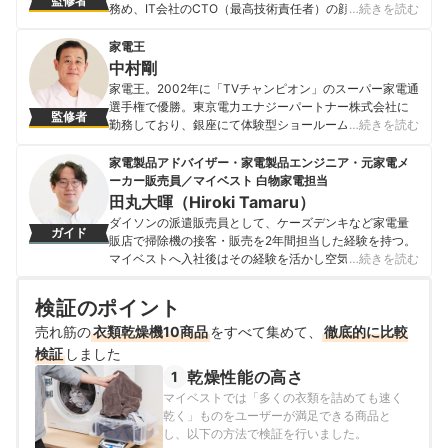
監修者
務め、IT会社のCTO（最高技術責任者）の顔も持つ。宅
…続きを読む
配クリーニングサービス「Nexcy（ネクシー）」を開発
し、全国から集配可能なクリーニング店の運営も行う。
家電王
「洗濯ハカセ」として雑誌やFacebook・ twitter・
中村剛
instagram等のSNSなどで家庭向けの洗濯のアドバイスを
家電王。2002年に「TVチャンピオン」のスーパー家電通
行い、勉強会を開催するなどして地域を盛り上げる活動
選手権で優勝。東京電力エナジーパートナー株式会社に
監修者
にも精力的に取り組んでいる。
勤務しており、銀座にて体験型ショールーム「くらしの
…続きを読む
神崎健輔のプロフィール
ラボ」の開設と運営に従事。現在は「家電王」として動
画マガジン「くらしのラボ」をYouTubeとFacebookで毎
家電製品アドバイザー・家電製品エンジニア・元家電メ
週配信しているほか、テレビや雑誌、新聞などのさまざ
ーカー販売員／マイベスト 白物家電担当
まなメディアで暮らしに役立つ情報を発信している。無
田丸大暉（Hiroki Tamaru）
類のネコ好き。
ダイソンの派遣販売員として、ケーズデンキなど家電量
ガイド
中村剛のプロフィール
販店で掃除機の接客・販売を2年間担当した経験を持つ。
マイベストへ入社後はその経験を活かし空気清浄機・除
…続きを読む
湿機・オイルヒーター・スティッククリーナーなど季節
家電・空調家電や掃除機をはじめ白物家電全般を専門に
検証のポイント
ガイドを担当し、日立やシャープ、パナソニックなどの
売れ筋の
衣類乾燥機10商品
総合家電メーカーから、ダイニチ工業・Sharkなどの専門
をすべて集めて、
徹底的に比較
メーカーまで、150以上の家電製品を比較検証してきた。
検証
しました
毎日使う家電製品だからこそ、本当によい商品を誰もが
乾燥性能の高さ
1
簡単に選べるように、性能はもちろん省エネ性能やお手
マイベストでは「多くの衣類を詰めても速く
入れのしやすさまでひとつひとつ丁寧に確認しながらコ
乾く」ものをユーザーが満足できる商品と
ンテンツ制作を行う。
し、以下の方法で検証を行いました。
田丸大暉（Hiroki Tamaru）のプロフィール