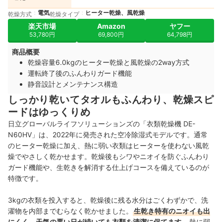
電気
ヒーター乾燥、風乾燥
乾燥方式
乾燥タイプ
楽天市場
Amazon
ヤフー
53,780円
69,800円
64,798円
商品概要
乾燥容量6.0kgのヒーター乾燥と風乾燥の2way方式
運転終了後のふんわりガード機能
静音設計とメンテナンス構造
しっかり乾いてタオルもふんわり、乾燥スピ
ードはゆっくりめ
日立グローバルライフソリューションズの「衣類乾燥機 DE-
N60HV」は、2022年に発売された空冷除湿式モデルです。通常
のヒーター乾燥に加え、熱に弱い衣類はヒーターを使わない風乾
燥でやさしく乾かせます。乾燥後もシワやニオイを防ぐふんわり
ガード機能や、生乾きを解消する仕上げコースを備えているのが
特徴です。
3kgの衣類を投入すると、乾燥後に残る水分はごくわずかで、洗
濯物を内部までむらなく乾かせました。
生乾き特有のニオイも出
にくく、天気の悪い日が続いても衣類を清潔に保てます
。熱に弱