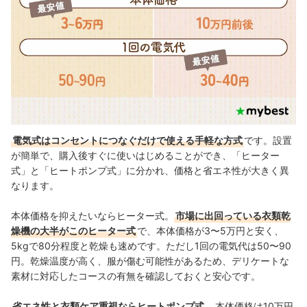
電気式はコンセントにつなぐだけで使える手軽な方式
です。設置
が簡単で、購入後すぐに使いはじめることができ、「ヒーター
式」と「ヒートポンプ式」に分かれ、価格と省エネ性が大きく異
なります。
本体価格を抑えたいならヒーター式。
市場に出回っている衣類乾
燥機の大半がこのヒーター式
で、本体価格が3〜5万円と安く、
5kgで80分程度と乾燥も速めです。ただし1回の電気代は50〜90
円。乾燥温度が高く、服が傷む可能性があるため、デリケートな
素材に対応したコースの有無を確認しておくと安心です。
省エネ性と衣類ケア重視ならヒートポンプ式
。本体価格は10万円