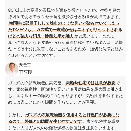
80℃以上の高温の温風で衣類を乾燥させるため、生乾き臭の
原因菌であるモラクセラ菌を減少させる効果が期待できます。
梅雨時に部屋干しして雑巾のような臭いが染み付いてしまっ
たTシャツも、 ガス式で一度乾かせばニオイがリセットされる
ほどの強力な消臭・除菌効果が魅力
かと思います。ただし、
臭いの原因となる皮脂や汚れが繊維に残っている場合は、乾燥
だけでは十分に改善しないこともあるため、適切な洗浄と組み
合わせることが大切です。
家電王
中村剛
ガス式の衣類乾燥機は高気密。
高断熱住宅では注意が必要
で
す。家の気密性・断熱性が高いと冷暖房効果を最大限に引き出
し、エネルギーの節約につながりますが、気密性を担保するた
めには家にとにかく隙間を作らないことが重要。
しかし、
ガス式の衣類乾燥機を使用すると排湿口が必要にな
るので、外部との隙間が生じやすいです
。家の気密性を重視
したい人はガス式の衣類乾燥機の設置は要注意といえます。