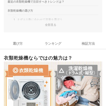
2024年に発売された除湿型回転ドラム式モデルです。ヒータ
最近の衣類乾燥機で注目すべきトレンドは？
ーの力と風量を高めて乾燥時間を縮める「ターボ乾燥」に対
衣類乾燥機の選び方
応し、ちょっと乾燥15分や縮み低減など用途別のコースをそ
ろえています。衣類のか…
1
まずは人数に合わせて容量を選ぼう
Haier｜ハイアール｜衣類乾燥機｜JZ-K40A-W
全部見る
薄型コンパクトで置き場所を選ばない、乾燥はゆっくりめ｜
容量が決まったら、設置にかかわるサイズと排水方式をチェッ
2
ハイアールの「衣類乾燥機 JZ-K40A」は、奥行を抑えた薄型
ク
コンパクト設計の衣類乾燥機です。排水ホースがいらない排
3
気式を採用し、電源さえあれば置き場所を自由に選べます。
乾燥性能・仕上がり・電気代にかかわる乾燥方式を確認しよう
選び方
ランキング
検証方法
操作はタッチパネル式で、自動やタイマー、タオル、毛布、
4
毎日使うならフィルター掃除のしやすさも確認しよう
除菌など6つのコースを搭…
衣類乾燥機ならではの魅力は？
5
利便性を高めるプラスαの機能にも注目
衣類乾燥機全108商品おすすめ人気ランキング
売れ筋の人気衣類乾燥機全10商品を徹底比較！
衣類乾燥機に入れてはいけない素材はありますか？
排水の処理はどうすればいいですか？