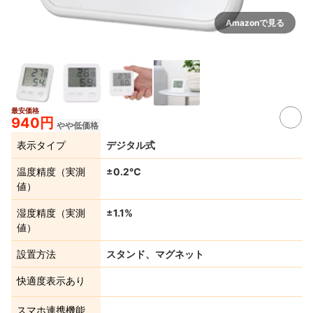
Amazonで見る
最安価格
940円
やや低価格
表示タイプ
デジタル式
温度精度（実測
±0.2℃
値）
湿度精度（実測
±1.1%
値）
設置方法
スタンド、マグネット
快適度表示あり
スマホ連携機能