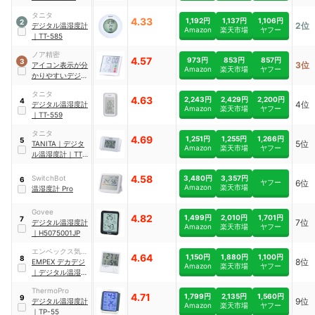
温湿度計
｜
TD-
タニタ
8411
4.33
1,192円
1,137円
1,106円
2
2位
デジタル温湿度計
Amazon
楽天市場
ヤフー
｜
TT-585
ノア精密
4.57
973円
853円
857円
3
3位
アイコン表示が分
Amazon
楽天市場
ヤフー
かりやすいデジタ
ル温湿度計
｜
TH-
タニタ
112 WH-Z
4.63
2,243円
2,429円
2,200円
4
4位
デジタル温湿度計
Amazon
楽天市場
ヤフー
｜
TT-559
タニタ
4.69
1,251円
1,255円
1,266円
5
5位
TANITA
｜
デジタ
Amazon
楽天市場
ヤフー
ル温湿度計
｜
TT-
574
4.58
3,480円
3,357円
SwitchBot
6
ヤフー
6位
Amazon
楽天市場
温湿度計 Pro
Govee
4.82
1,499円
2,010円
1,701円
7
7位
デジタル温湿度計
Amazon
楽天市場
ヤフー
｜
H5075001JP
エンペックス気象
4.64
1,150円
1,880円
1,100円
8
8位
計
EMPEX
デカデジ
Amazon
楽天市場
ヤフー
｜
デジタル温湿度
計
｜
TD-8240
ThermoPro
4.71
1,799円
2,135円
1,560円
9
9位
デジタル温湿度計
Amazon
楽天市場
ヤフー
｜
TP-55