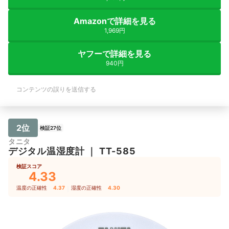
Amazonで詳細を見る
1,969円
ヤフーで詳細を見る
940円
コンテンツの誤りを送信する
2位
検証27位
タニタ
デジタル温湿度計
｜
TT-585
検証スコア
4.33
温度の正確性
4.37
｜
湿度の正確性
4.30