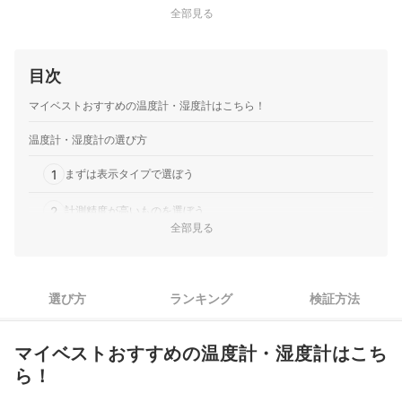
全部見る
作等にも役立ちますす。
目次
マイベストおすすめの温度計・湿度計はこちら！
温度計・湿度計の選び方
1
まずは表示タイプで選ぼう
2
計測精度が高いものを選ぼう
全部見る
離れていても温度・湿度を確認できる「スマホ連携機能」をチ
3
ェック
温度計・湿度計はどこに置くべき？場所に合わせて、設置方法
選び方
ランキング
検証方法
4
を確認しよう
5
必要に応じて機能を確認しよう
マイベストおすすめの温度計・湿度計はこち
ら！
温度計・湿度計全44商品おすすめ人気ランキング