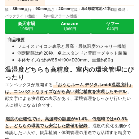
85mm
90mm
20mm
単4形乾電池×1本
幅
奥行
高さ
電源
時計機能
バックライト機能
熱中症アラーム機能
楽天市場
Amazon
ヤフー
1,058円
1,969円
940円
商品概要
フェイスアイコン表示と最高・最低温度のメモリー機能
測定間隔は約20秒、卓上スタンドと背面マグネット装備
本体サイズは約W85×H90×D20mm、重量約80g
温湿度どちらも高精度。室内の環境管理にぴ
ったり
エンペックスが展開する
「おうちルーム デジタルmidi温湿度計」
は、コンパクトなサイズながら高い測定精度を実現したモデル
。
顔文字による快適度の表示があり、環境管理をしっかり行いたい
人に頼りになる1台です。
湿度の正確性では、高湿時の誤差が±1.4%、低湿時では±0.8%
と、どちらの環境でも安定した数値を記録
。湿度の変化を細かく
確認したい人や、観葉植物・体調管理の用途でも活躍する精度で