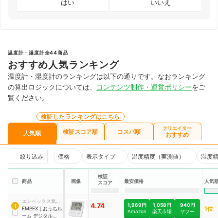
はい
いいえ
温度計・湿度計全44商品
おすすめ人気ランキング
温度計・湿度計のランキングは以下の通りです。なおランキング
の算出ロジックについては、
コンテンツ制作・運営ポリシー
をご
覧ください。
検証したランキングはこちら
クリエイター
検証スコア順
コスパ順
人気順
おすすめ
絞り込み
価格
表示タイプ
温度精度（実測値）
湿度
検証
商品
画像
最安価格
人気
スコア
エンペックス気象
4.74
1,969円
1,058円
940円
1
1位
計
EMPEX
｜
おうちル
Amazon
楽天市場
ヤフー
ーム デジタルmidi