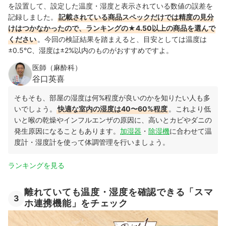
を設置して、設定した温度・湿度と表示されている数値の誤差を
記録しました。
記載されている商品スペックだけでは精度の見分
けはつかなかったので、ランキングの★4.50以上の商品を選んで
ください
。今回の検証結果を踏まえると、目安としては温度は
±0.5℃、湿度は±2%以内のものがおすすめですよ。
医師（麻酔科）
谷口英喜
そもそも、部屋の湿度は何%程度が良いのかを知りたい人も多
いでしょう。
快適な室内の湿度は40〜60%程度
。これより低
いと喉の乾燥やインフルエンザの原因に、高いとカビやダニの
発生原因になることもあります。
加湿器
・
除湿機
に合わせて温
度計・湿度計を使って体調管理を行いましょう。
ランキングを見る
離れていても温度・湿度を確認できる「スマ
3
ホ連携機能」をチェック