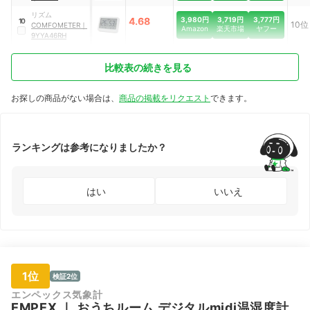
リズム
3,980円
3,719円
3,777円
4.68
10
10位
COMFOMETER
｜
Amazon
楽天市場
ヤフー
9YYA46RH
比較表の続きを見る
お探しの商品がない場合は、
商品の掲載をリクエスト
できます。
ランキングは参考になりましたか？
はい
いいえ
1位
検証2位
エンペックス気象計
EMPEX
｜
おうちルーム デジタルmidi温湿度計