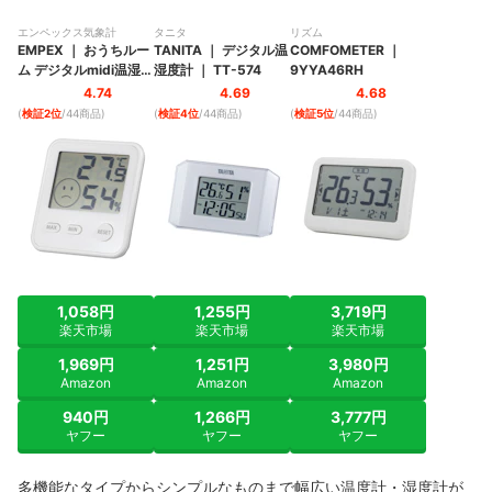
売れ筋の人気温度計・湿度計全44商品を徹底比較！
エンペックス気象計
タニタ
リズム
EMPEX
｜
おうちルー
TANITA
｜
デジタル温
COMFOMETER
｜
ほかにも熱中症対策グッズを探している人はこちらをチェック
ム デジタルmidi温湿度
湿度計
｜
TT-574
9YYA46RH
計
｜
TD-8411
4.74
4.69
4.68
温度計・湿度計の売れ筋ランキングもチェック！
(
検証2位
/44商品
)
(
検証4位
/44商品
)
(
検証5位
/44商品
)
1,058円
1,255円
3,719円
楽天市場
楽天市場
楽天市場
1,969円
1,251円
3,980円
Amazon
Amazon
Amazon
940円
1,266円
3,777円
ヤフー
ヤフー
ヤフー
多機能なタイプからシンプルなものまで幅広い温度計・湿度計が