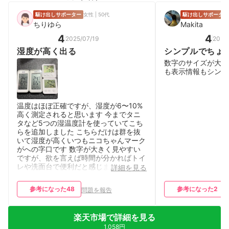
駆け出しサポーター
女性 | 50代
駆け出しサポーター
ちりゆら
Makita
4
4
2025/07/19
2025
湿度が高く出る
シンプルでちょ
数字のサイズが大き
も表示情報もシンプ
温度はほぼ正確ですが、湿度が6〜10%
高く測定されると思います 今までタニ
タなど5つの湿温度計を使っていてこち
らを追加しました こちらだけは群を抜
いて湿度が高くいつもニコちゃんマーク
がへの字口です 数字が大きく見やすい
ですが、欲を言えば時間が分かればトイ
レや洗面台で便利だと感じました
詳細を見る
参考になった
48
参考になった
2
問題を報告
楽天市場で詳細を見る
1,058円