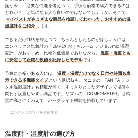
揃う今、「必要な性能を備えつつ、手頃な価格で購入できるのは
どれか？」と気になる人も多いのではないでしょうか。そこで、
マイベストがさまざまな商品を検証してわかった、おすすめの温
湿度計をご紹介
します。
できるだけ価格を抑えつつ、ちゃんとしたものがほしい人には、
エンペックス気象計の「EMPEX おうちルーム デジタルmidi温湿
度計」がおすすめ。比較的低価格でありながら、
温度・湿度とも
に安定して正確な数値を記録したモデル
です。
予算に余裕がある人には、
温度・湿度だけでなく日付や時間も表
示できる多機能タイプ
という選択肢も。タニタの「TANITA デジ
タル温湿度計」も精度が高く、すっきりとしたデザインで場所を
問わず設置しやすい商品です。リズムの「COMFOMETER」は精
度の高さにくわえて、バックライト機能を搭載しています。
コンテンツの誤りを送信する
温度計・湿度計の選び方