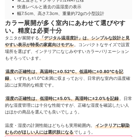
快適レベルと過去の温湿度の表示
幅7.5cm、高さ7.3cm、重量約72gの小型設計
カラー展開が多く室内にあわせて選びやす
い。精度は必要十分
タニタが展開する
「デジタル温湿度計」は、シンプルな設計と見
やすい表示が特長の家庭向けモデル
。コンパクトなサイズで設置
場所を選ばず、インテリアになじみやすいカラーバリエーション
もそろっています。
温度の正確性は、高温時に±0.52℃、低温時に±0.80℃を記
録
。いずれも±1.0℃未満に収まっており、日常的な室内の温度確
認には実用的な精度です。
湿度の正確性は、低湿時に±5.0%、高湿時に±2.0%を記録
。日常
的な湿度管理には十分な性能ですが、正確な湿度を確認したい人
はほかの商品を選んでも良いでしょう。
温度・湿度の計測性能はどちらも実用範囲内。
インテリアに馴染
むものがほしい人には選択肢になる
でしょう。