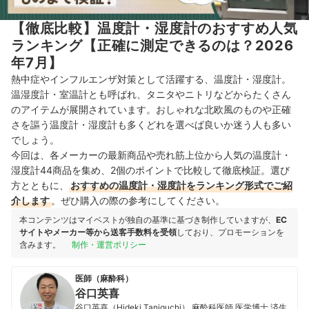
【徹底比較】温度計・湿度計のおすすめ人気
ランキング【正確に測定できるのは？2026
年7月】
熱中症やインフルエンザ対策として活躍する、温度計・湿度計。
温湿度計・室温計とも呼ばれ、タニタやニトリなどからたくさん
のアイテムが展開されています。おしゃれな北欧風のものや正確
さを謳う温度計・湿度計も多くどれを選べば良いか迷う人も多い
でしょう。
今回は、各メーカーの最新商品や売れ筋上位から人気の温度計・
湿度計44商品を集め、2個のポイントで比較して徹底検証。選び
方とともに、
おすすめの温度計・湿度計をランキング形式でご紹
介します
。ぜひ購入の際の参考にしてください。
本コンテンツはマイベストが独自の基準に基づき制作していますが、
EC
サイトやメーカー等から送客手数料を受領
しており、プロモーションを
含みます。
制作・運営ポリシー
医師（麻酔科）
谷口英喜
谷口英喜（Hideki Taniguchi） 麻酔科医師 医学博士 済生