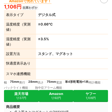
Amazonで売れています！
1,106円
在庫わずか
表示タイプ
デジタル式
温度精度（実測
±0.66℃
値）
湿度精度（実測
±3.5%
値）
設置方法
スタンド、マグネット
快適度表示あり
スマホ連携機能
75mm
28mm
75mm
単4形乾電池×1本
幅
奥行
高さ
電源
時計機能
バックライト機能
熱中症アラーム機能
楽天市場
Amazon
ヤフー
1,137円
1,192円
1,106円
商品概要
卓上置きとマグネットの2WAY仕様