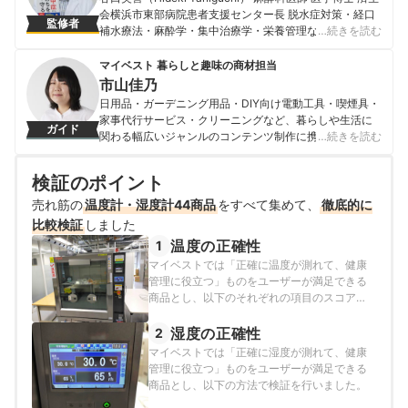
会横浜市東部病院患者支援センター長 脱水症対策・経口
監修者
補水療法・麻酔学・集中治療学・栄養管理などを専門領
…続きを読む
域とし、熱中症・脱水症に関する報道でマスコミに多数
出演中。熱中症に関する著書「熱中症からいのちを守
マイベスト 暮らしと趣味の商材担当
る」「いのちを守る水分補給」「現代バテ 即効回復マ
市山佳乃
ニュアル」「いのちを守る飲水学」ももつ。1991年福島
日用品・ガーデニング用品・DIY向け電動工具・喫煙具・
県立医科大学医学部卒業した後、横浜市立大学医学部麻
家事代行サービス・クリーニングなど、暮らしや生活に
ガイド
酔科に入局。2011年神奈川県立保健福祉大学保健福祉学
関わる幅広いジャンルのコンテンツ制作に携わる。「一
…続きを読む
部教授を経て、2016年済生会横浜市東部病院患者支援セ
人ひとりが選んでよかったと感じる選択肢を提供するこ
ンター長に就任。現在は、東京医療保健大学大学院客員
と」をモットーに、コンテンツ制作を行なっている。
教授、慶應義塾大学麻醉科学教室非常勤講師を務めてい
検証のポイント
市山佳乃のプロフィール
る。臨床栄養の生涯教育サイト谷口ゼミを開塾し、医療
売れ筋の
温度計・湿度計44商品
をすべて集めて、
徹底的に
従事者の生涯教育に邁進している。
比較検証
しました
谷口英喜のプロフィール
温度の正確性
1
マイベストでは「正確に温度が測れて、健康
管理に役立つ」ものをユーザーが満足できる
商品とし、以下のそれぞれの項目のスコアの
加重平均でおすすめ度をスコア化しました。
湿度の正確性
2
マイベストでは「正確に湿度が測れて、健康
管理に役立つ」ものをユーザーが満足できる
商品とし、以下の方法で検証を行いました。