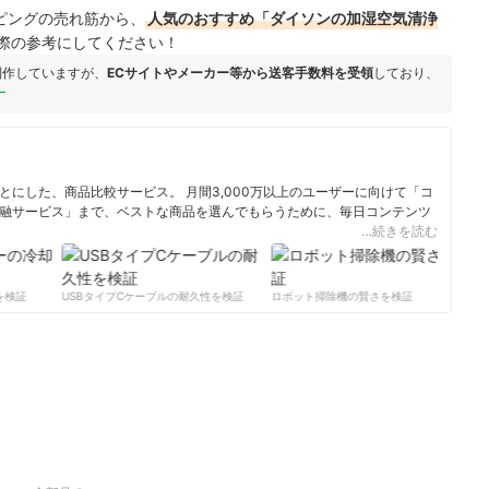
ョッピングの売れ筋から、
人気のおすすめ「ダイソンの加湿空気清浄
際の参考にしてください！
制作していますが、
ECサイトやメーカー等から送客手数料を受領
しており、
ー
にした、商品比較サービス。 月間3,000万以上のユーザーに向けて「コ
融サービス」まで、ベストな商品を選んでもらうために、毎日コンテンツ
…続きを読む
ィール
検証
USBタイプCケーブルの耐久性を検証
ロボット掃除機の賢さを検証
サ