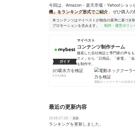
今回は、Amazon・楽天市場・Yahoo!シ
機」をランキング形式でご紹介
。ぜひ購入の
本コンテンツはマイベストが独自の基準に基づき
プロモーションを含みます。
制作・運営ポリシ
マイベスト
コンテンツ制作チーム
徹底した自社検証と専門家の声をもと
スメ」から「日用品」「家電」「金
ガイド
を制作中。
コンテンツ制作チームのプロフ
柔軟剤の吸水力を検証
電動ネッククーラーの冷却力を
最近の更新内容
2026.07.28
更新
ランキングを更新しました。