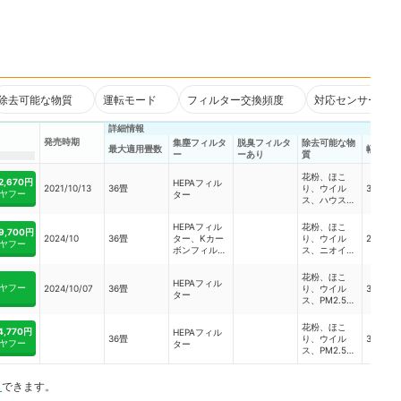
除去可能な物質
運転モード
フィルター交換頻度
対応センサー
詳細情報
発売時期
集塵フィルタ
脱臭フィルタ
除去可能な物
最大適用畳数
幅
ー
ーあり
質
花粉、ほこ
2,670円
HEPAフィル
2021/10/13
36畳
り、ウイル
31.2cm
ヤフー
ター
ス、ハウスダ
スト、細菌、
カビ、超微小
HEPAフィル
花粉、ほこ
9,700円
粒子、工業排
2024/10
36畳
ター、Kカー
り、ウイル
28.0cm
ヤフー
気、車の排気
ボンフィルタ
ス、ニオイ、
ガス、ニオ
ー
PM0.1、ホル
イ、二酸化窒
ムアルデヒド
花粉、ほこ
素、ベンゼ
HEPAフィル
ヤフー
2024/10/07
36畳
り、ウイル
31.2cm
ン、VOC
ター
ス、PM2.5、
ハウスダスト
花粉、ほこ
4,770円
HEPAフィル
36畳
り、ウイル
31.2cm
ヤフー
ター
ス、PM2.5、
ホルムアルデ
ヒド
ト
できます。