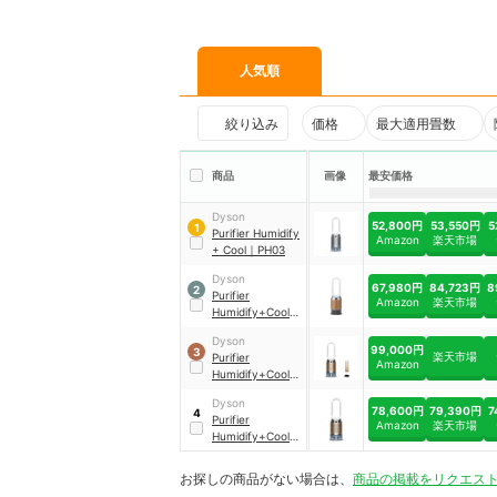
人気順
絞り込み
価格
最大適用畳数
商品
画像
最安価格
Dyson
52,800円
53,550円
5
1
Purifier Humidify
Amazon
楽天市場
+ Cool
｜
PH03
Dyson
67,980円
84,723円
8
2
Purifier
Amazon
楽天市場
Humidify+Cool
PH2 De-NOx 加
Dyson
湿空気清浄機
｜
99,000円
3
楽天市場
Purifier
PH05 WG
Amazon
Humidify+Cool
PH2 De-NOx 加
Dyson
湿空気清浄機
｜
78,600円
79,390円
7
4
Purifier
PH05 WGAM
Amazon
楽天市場
Humidify+Cool
Formaldehyde
｜
PH04 WG N
お探しの商品がない場合は、
商品の掲載をリクエス