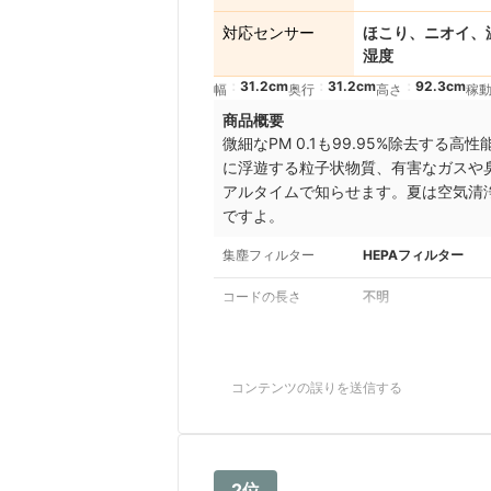
対応センサー
ほこり、ニオイ、
湿度
31.2cm
31.2cm
92.3cm
幅
奥行
高さ
稼
商品概要
微細なPM 0.1も99.95%除去する
に浮遊する粒子状物質、有害なガスや
アルタイムで知らせます。
夏は空気清
ですよ。
集塵フィルター
HEPAフィルター
コードの長さ
不明
コンテンツの誤りを送信する
2位