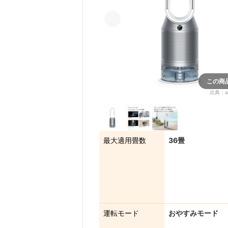
この商
出典：
a
最大適用畳数
36畳
運転モード
おやすみモード