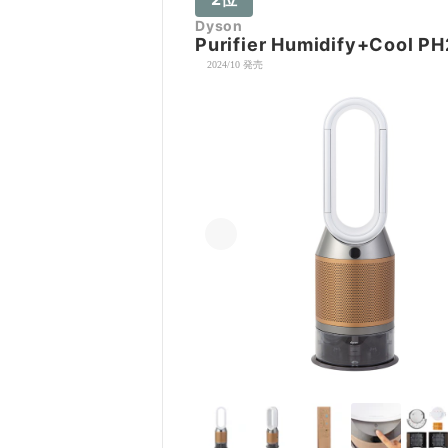
Dyson
Purifier Humidify+Coo
2024/10 発売