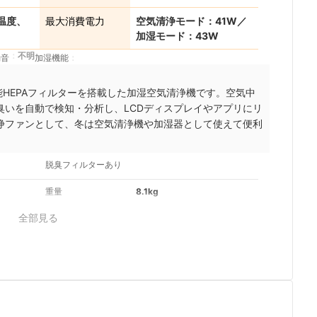
温度、
最大消費電力
空気清浄モード：41W／
加湿モード：43W
不明
動音
加湿機能
高性能HEPAフィルターを搭載した加湿空気清浄機です。
空気中
臭いを自動で検知・分析し、LCDディスプレイやアプリにリ
浄ファンとして、冬は空気清浄機や加湿器として使えて便利
脱臭フィルターあり
重量
8.1kg
全部見る