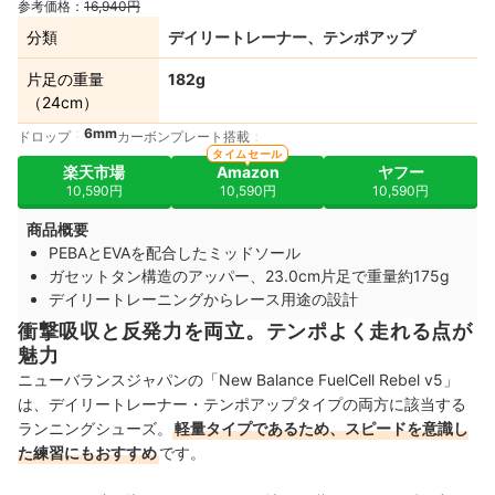
参考価格：
16,940円
分類
デイリートレーナー、テンポアップ
片足の重量
182g
（24cm）
6mm
ドロップ
カーボンプレート搭載
タイムセール
楽天市場
Amazon
ヤフー
10,590円
10,590円
10,590円
商品概要
PEBAとEVAを配合したミッドソール
ガセットタン構造のアッパー、23.0cm片足で重量約175g
デイリートレーニングからレース用途の設計
衝撃吸収と反発力を両立。テンポよく走れる点が
魅力
ニューバランスジャパンの「New Balance FuelCell Rebel v5」
は、デイリートレーナー・テンポアップタイプの両方に該当する
ランニングシューズ。
軽量タイプであるため、スピードを意識し
た練習にもおすすめ
です。