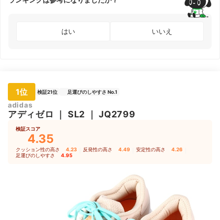
はい
いいえ
1位
検証21位
足運びのしやすさ No.1
adidas
アディゼロ
｜
SL2
｜
JQ2799
検証スコア
4.35
クッション性の高さ
4.23
｜
反発性の高さ
4.49
｜
安定性の高さ
4.26
｜
足運びのしやすさ
4.95