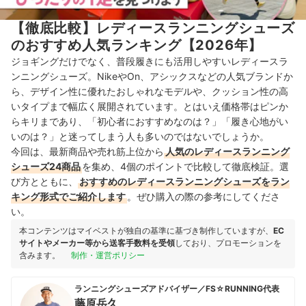
【徹底比較】レディースランニングシューズ
のおすすめ人気ランキング【2026年】
ジョギングだけでなく、普段履きにも活用しやすいレディースラ
ンニングシューズ。NikeやOn、アシックスなどの人気ブランドか
ら、デザイン性に優れたおしゃれなモデルや、クッション性の高
いタイプまで幅広く展開されています。とはいえ価格帯はピンか
らキリまであり、「初心者におすすめなのは？」「履き心地がい
いのは？」と迷ってしまう人も多いのではないでしょうか。
今回は、最新商品や売れ筋上位から
人気のレディースランニング
シューズ24商品
を集め、4個のポイントで比較して徹底検証。選
び方とともに、
おすすめのレディースランニングシューズをラン
キング形式でご紹介します
。ぜひ購入の際の参考にしてくださ
い。
本コンテンツはマイベストが独自の基準に基づき制作していますが、
EC
サイトやメーカー等から送客手数料を受領
しており、プロモーションを
含みます。
制作・運営ポリシー
ランニングシューズアドバイザー／FS☆RUNNING代表
藤原岳久