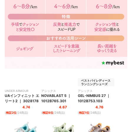
ベストバイレディース
ランニングシューズ
UNDER ARMOUR
アシックス
アシックス
UAインフィニット エ
NOVABLAST 5
｜
GEL-NIMBUS 27
｜
リート2
｜
3028178
1012B765.301
1012B753.103
4.74
4.67
4.76
(
検証2位
/24商品
)
(
検証6位
/24商品
)
(
検証1位
/24商品
)