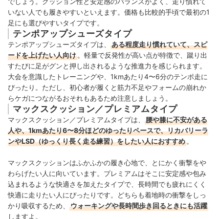
でしょう。クッション性と安定感のバランスがよく、走り慣れて
いない人でも履きやすいといえます。価格も比較的手頃で最初の1
足にも選びやすいタイプです。
テンポアップシューズタイプ
テンポアップシューズタイプは、
ある程度走り慣れていて、スピ
ードを上げたい人向け
。軽量で反発性が高い点が特徴で、蹴り出
すたびに足がグンと押し出されるような推進力を感じられます。
大会を意識したトレーニングや、1kmあたり4〜6分のテンポ走に
ぴったり。ただし、初心者が履くと筋力不足やフォームの崩れか
らケガにつながるおそれもあるため注意しましょう。
マックスクッション／プレミアムタイプ
マックスクッション／プレミアムタイプは、
腰や膝に不安がある
人や、1kmあたり6〜8分ほどのゆったりペースで、リカバリーラ
ンやLSD（ゆっくり長く走る練習）をしたい人におすすめ
。
マックスクッションはふかふかの履き心地で、とにかく衝撃をや
わらげたい人に向いています。プレミアムはそこに安定感や包み
込まれるような快適さを加えたタイプで、長時間でも疲れにくく
快適に走りたい人にぴったりです。どちらも着地時の衝撃をしっ
かり吸収するため、
ウォーキングや長時間歩き回るときにも活躍
しますよ。