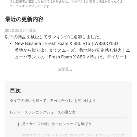
スは監修者が選定したものではありません。マイベストが独自に検証を行ったうえ
で、ランキング化しています。
最近の更新内容
2026.05.29
追加
以下の商品を検証してランキングに追加しました。
New Balance｜Fresh Foam X 880 v15｜W880O15D
着地から蹴り出しまでスムーズ。着地時の安定感も魅力｜ニ
ューバランスの「Fresh Foam X 880 v15」は、デイリート
レーナータイプのシューズ。一番の持ち味は、前足部で踏み
全部見る
込んだときの力強い反発力です。つま先が大きく反り上がっ
たロッカー形状と相まって、着地から蹴り出しまで滑らかに
前へ転がる推…
目次
Brooks｜Ghost 17｜BRW 4311 4312 4313
優れた反発性と転がる構造。軽い力で滑らかに前へ進める｜
タイプの違いを知って、自分に合う1足を見つけよう
Brooksの「Ghost 17 BRW 4311 4312 4313」は、デイリー
トレーナータイプのシューズです。特徴的なのは、着地から
レディースランニングシューズの選び方
蹴り出しまでしっかり弾む高い反発性。つま先が反り上がっ
1
たロッカー形状との相乗効果で、滑らかに前方へ転がる推進
足のサイズや幅に合ったシューズを選ぼう
力…
重視するのはスピード？安定感？目的に合わせてシューズの重