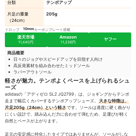
分類
テンポアップ
片足の重量
205g
（24cm）
10mm
ドロップ
カーボンプレート搭載
楽天市場
Amazon
ヤフー
11,440円
11,336円
商品概要
日々のジョグやスピードアップを目指す人向け
高反発素材を組み合わせたミッドソール
ラバーアウトソール
軽さが魅力。テンポよくペースを上げられるシュ
ーズ
adidasの「アディゼロ SL2 JQ2799」は、ジョギングからテンポ
走まで幅広くカバーするテンポアップシューズ。
大きな特徴は、
片足205g（24cm）という軽さ
です。ソールは適度に硬く曲がり
にくい設計で、踏み込んだ力に合わせて弾むため、足運びが軽く
自然とペースが上がります。
足元の安定感に特化したタイプではありませんが、ソールがしな