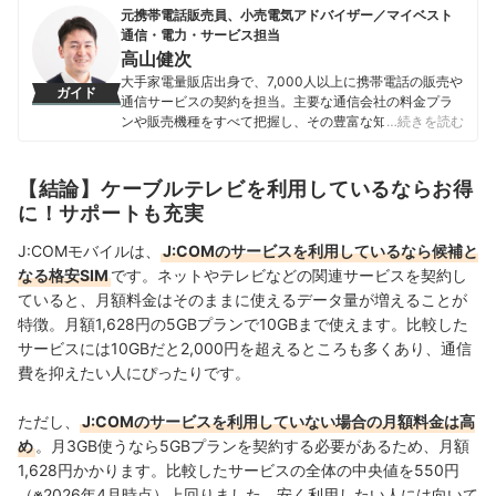
元携帯電話販売員、小売電気アドバイザー／マイベスト
通信・電力・サービス担当
高山健次
大手家電量販店出身で、7,000人以上に携帯電話の販売や
ガイド
通信サービスの契約を担当。主要な通信会社の料金プラ
ンや販売機種をすべて把握し、その豊富な知識で店舗販
…続きを読む
売ランキングにおいて個人表彰もされている。 その後マ
イベストに入社、携帯電話や光ファイバー回線キャリ
ア・インターネットプロバイダーなどの通信会社を専門
【結論】ケーブルテレビを利用しているならお得
に担当しており、格安SIMやホームルーターを実際に回線
に！サポートも充実
契約し各社の料金プランや通信速度の比較を行うととも
に、モバイルだけでなく10社以上の戸建て・マンション
J:COMモバイルは、
J:COMのサービスを利用しているなら候補と
向けの光回線の通信速度・速度制限も調査している。 ま
なる格安SIM
です。ネットやテレビなどの関連サービスを契約し
た通信サービスだけでなく、ファイナンシャルプランナ
ていると、月額料金はそのままに使えるデータ量が増えることが
ーの視点含めて電気代など固定費支出見直しのガイドも
している。
特徴。月額1,628円の5GBプランで10GBまで使えます。比較した
高山健次のプロフィール
サービスには10GBだと2,000円を超えるところも多くあり、通信
費を抑えたい人にぴったりです。
ただし、
J:COMのサービスを利用していない場合の月額料金は高
め
。月3GB使うなら5GBプランを契約する必要があるため、月額
1,628円かかります。比較したサービスの全体の中央値を550円
（※2026年4月時点）上回りました。安く利用したい人には向いて