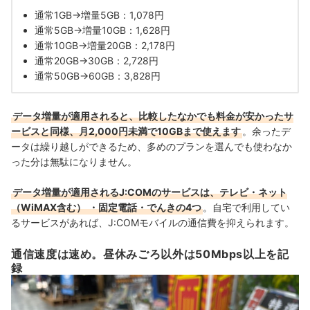
通常1GB→増量5GB：1,078円
通常5GB→増量10GB：1,628円
通常10GB→増量20GB：2,178円
通常20GB→30GB：2,728円
通常50GB→60GB：3,828円
データ増量が適用されると、比較したなかでも料金が安かったサ
ービスと同様、月2,000円未満で10GBまで使えます
。
余ったデ
ータは繰り越しができるため、多めのプランを選んでも使わなか
った分は無駄になりません。
データ増量が適用される
J:COMのサービスは、テレビ・ネット
（
WiMAX含む）
・固定電話・でんきの4つ
。自宅で利用してい
るサービスがあれば、J:COMモバイルの通信費を抑えられます。
通信速度は速め。昼休みごろ以外は50Mbps以上を記
録