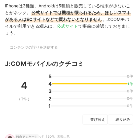
iPhoneは3種類、Androidは5種類と販売している端末が少ないこ
とがネック。
公式サイトでは機種が限られるため、ほしいスマホ
がある人はECサイトなどで買わないとなりません
。J:COMモバ
イルで利用できる端末は、
公式サイト
で事前に確認しておきまし
ょう。
コンテンツの誤りを送信する
J:COMモバイルのクチコミ
5
0件
4
4
1件
3
0件
2
（1件）
0件
1
0件
並び替え
絞り込み
女性 | 50代 | 和歌山県
独自アンケート