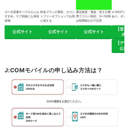
小〜大容量すべての人にお
料金プランが豊富。カウン
通信速度・電波・安さが優
U-NEXTと
すすめ。サブ回線にも筆頭
トフリーオプションでお得
秀でコスパ良好。3〜10GB
あり。ギガの
候補
に使える
は段階制なので注意
【音声
公式サイト
公式サイト
公式サイト
式
【デー
公式
J:COMモバイルの申し込み方法は？