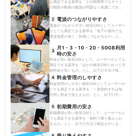
も満足できる基準を「どの時間帯でもサイト
の閲覧や動画の鑑賞が問題なく快適にできる
速度のもの」とし、以下の方法で各サービス
の検証を行いました。2026年4月9〜10日・5
電波のつながりやすさ
2
月14～15日・6月11・16日に測定した実測値
電波がつながりやすい格安SIMとしてユーザー
の情報をもとに調査・評価しています。
がとても満足できる基準を「地下や屋内でも
電波強度が強く、快適につながるもの」と
し、以下の方法で各サービスの検証を行いま
月1・3・10・20・50GB利用
した。2025年7月24日に記録した実測値の情
3
報をもとに調査・評価しています。
時の安さ
料金が安い格安SIMとして、ユーザーがとても
満足できる基準を「ほかの格安SIMと比べて月
額料金が安いもの」とし、以下の方法で検証
を行いました。なお、デフォルトで表示され
料金管理のしやすさ
4
る「おすすめ順」のランキングは、最も利用
料金管理がしやすい格安SIMとしてユーザーが
者が多いとされている3GB使えるプランの料
とても満足できる基準を「一度契約すれば毎
金で作成しています。2026年7月2日時点の情
月同じ料金で使えるもの」とし、以下の方法
報をもとに検証を行っています。
で各サービスの検証を行いました。
初期費用の安さ
5
初期費用が安い格安SIMとして、ユーザーがと
ても満足できる基準を「無料で乗り換えられ
るもの」とし、以下の方法で検証を行いまし
た。なお、スコアが同率1位である場合、それ
ぞれのサービスでNo.1表示をしています。
乗り換えやすさ
6