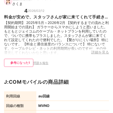
さくま
4
2026/02/12
料金が安めで、スタッフさんが家に来てくれて手続きし
てくれるので楽です。
【契約期間】 2025年5月～2026年2月 【契約するまでの流れと利
用開始までの流れ】 ガラケーからスマホにしようと思いました。
もともとジェイコムのケーブル・ネットプランを利用していたの
で、ついでに携帯もプラスしました。スタッフさんが家に来てく
れて設定してくれたので便利でした。 【繋がりにくい場所】 特に
ないです。 【料金と通信速度のバランスについて】 特にないで
す。ケーブルテレビ・ネットの利用期間が長いのですが、その分
詳細を見る
還元してくれないかなと思います。
参考になった
1
問題を報告
J:COMモバイルの商品詳細
利用回線
au回線
回線の種類
MVNO