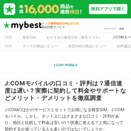
キッズ携帯格安SIMおすすめ
商品比較サービス
マイページ
検索
J:COM
TOP
格安SIM
おすすめの格安SIM（格安スマホ）
TOP
すべての商品レビュー
格安SIMの商品レビュー
音声通話
J:COMモバイルの口コミ・評判は？通信速
度は遅い？実際に契約して料金やサポートな
どメリット・デメリットを徹底調査
J:COMのほかのサービスとセットでお得になる格安SIM、J:COM
モバイル。しかし、ネット上にはさまざまな口コミ・評判があ
り、他社と比較して料金は安いの？快適に使える？と気になって
契約するか迷っている人も多いのではないでしょうか。