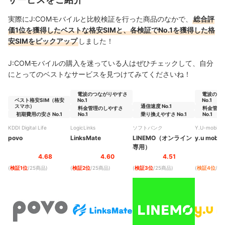
実際にJ:COMモバイルと比較検証を行った商品のなかで、
総合評
価1位を獲得したベストな格安SIMと、各検証でNo.1を獲得した格
安SIMをピックアップ
しました！
J:COMモバイルの購入を迷っている人はぜひチェックして、自分
にとってのベストなサービスを見つけてみてくださいね！
電波のつながりやすさ
電波のつ
ベスト格安SIM（格安
No.1
No.1
スマホ）
通信速度 No.1
料金管理のしやすさ
料金管理
初期費用の安さ No.1
No.1
乗り換えやすさ No.1
No.1
KDDI Digital Life
LogicLinks
ソフトバンク
Y.U-mobile
povo
LinksMate
LINEMO（オンライン
y.u mobile
専用）
4.68
4.60
4.51
(
検証1位
/25商品
)
(
検証2位
/25商品
)
(
検証3位
/25商品
)
(
検証4位
/2