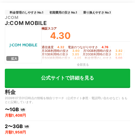
料金管理のしやすさ No.1
初期費用の安さ No.1
乗り換えやすさ No.1
JCOM
J:COM MOBILE
検証スコア
4.30
通信速度
4.32
｜
電波のつながりやすさ
4.76
｜
月3GB利用時の安さ
3.60
｜
月10GB利用時の安さ
3.82
｜
月1GB利用時の安さ
3.85
｜
月20GB利用時の安さ
3.81
｜
月50GB利用時の安さ
4.05
｜
料金管理のしやすさ
5.00
｜
拡大
初期費用の安さ
5.00
｜
乗り換えやすさ
5.00
全部見る
公式サイトで詳細を見る
料金
2026年07月01日時点の情報を独自リサーチ（公式サイト参照・電話問い合わせなど）をも
とに記載しています。
〜1GB
1件
月額1,408円
2〜3GB
1件
月額1,958円