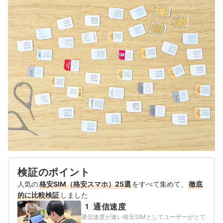
検証のポイント
人気の
格安SIM（格安スマホ）25選
をすべて集めて、
徹底
的に比較検証
しました
通信速度
1
通信速度が速い格安SIMとしてユーザーがとて