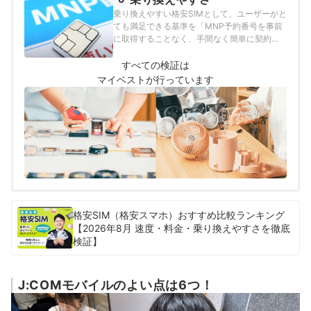
2026年7月2日時点の情報をもとに検証を行っ
乗り換えやすい格安SIMとして、ユーザーがと
ています。
ても満足できる基準を「MNP予約番号を事前
に取得することなく、手間なく簡単に契約で
きるもの」とし、以下の方法で検証を行いま
した。なお、スコアが同率1位である場合、そ
すべての検証は
れぞれのサービスでNo.1表示をしています。
マイベストが行っています
格安SIM（格安スマホ）おすすめ比較ランキング
【2026年8月 速度・料金・乗り換えやすさを徹底
検証】
J:COMモバイルのよい点は6つ！