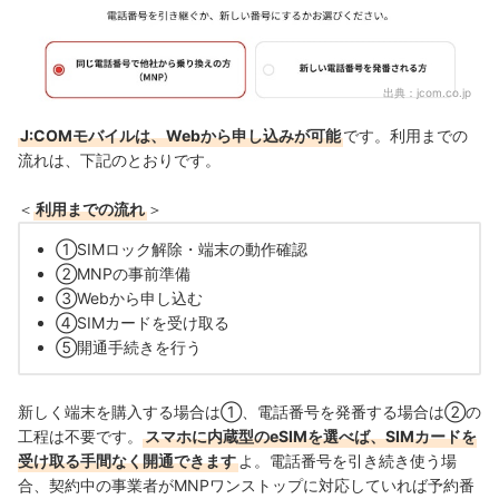
出典：
jcom.co.jp
J:COMモバイルは、Webから申し込みが可能
です。利用までの
流れは、下記のとおりです。
＜
利用までの流れ
＞
①SIMロック解除・端末の動作確認
②MNPの事前準備
③Webから申し込む
④SIMカードを受け取る
⑤開通手続きを行う
新しく端末を購入する場合は①、電話番号を発番する場合は②の
工程は不要です。
スマホに内蔵型のeSIMを選べば、SIMカードを
受け取る手間なく開通できます
よ。電話番号を引き続き使う場
合、契約中の事業者がMNPワンストップに対応していれば予約番