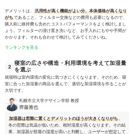
デメリットは、
汎用性が高く機能がよい分、本体価格が高くなり
がち
であること。フィルター交換などの費用も必要になるので、
購入前に維持費も含めたコストパフォーマンスをよく検討しまし
ょう。フィルターの浸け置き洗いなど、お手入れにもやや手間が
かかります。それも合わせて検討してみてくださいね。
ランキングを見る
寝室の広さや構造・利用環境を考えて加湿量
2
を選ぶ
就寝時は室内環境の変化に気づきにくくなります。そのため、寝
室に合った加湿量の商品を選んで、適切な加湿環境を作ることが
大切です。
札幌市立大学デザイン学部 教授
齊藤雅也
加湿器は窓際に置くとデメリットのほうが大きくなりがち
。
冬の窓際は気温が低いため、相対湿度が高くなります。その結
果、加湿器が部屋の湿度が高いと判断し、ユーザーが想定して