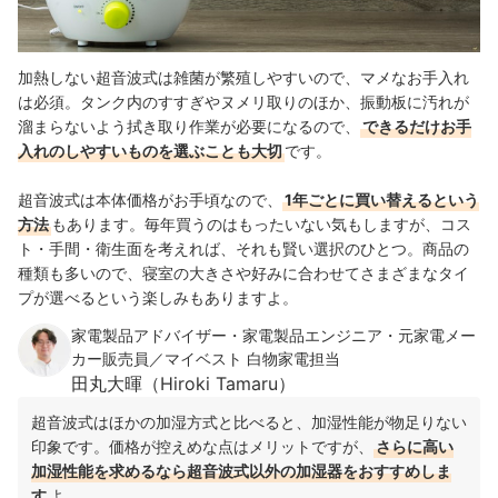
加熱しない超音波式は雑菌が繁殖しやすいので、マメなお手入れ
は必須。タンク内のすすぎやヌメリ取りのほか、振動板に汚れが
溜まらないよう拭き取り作業が必要になるので、
できるだけお手
入れのしやすいものを選ぶことも大切
です。
超音波式は本体価格がお手頃なので、
1年ごとに買い替えるという
方法
もあります。毎年買うのはもったいない気もしますが、コス
ト・手間・衛生面を考えれば、それも賢い選択のひとつ。商品の
種類も多いので、寝室の大きさや好みに合わせてさまざまなタイ
プが選べるという楽しみもありますよ。
家電製品アドバイザー・家電製品エンジニア・元家電メー
カー販売員／マイベスト 白物家電担当
田丸大暉（Hiroki Tamaru）
超音波式はほかの加湿方式と比べると、加湿性能が物足りない
印象です。価格が控えめな点はメリットですが、
さらに高い
加湿性能を求めるなら超音波式以外の加湿器をおすすめしま
す
よ。