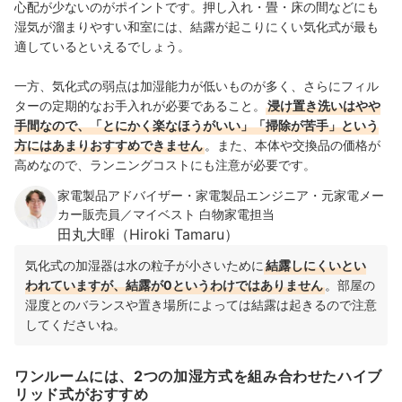
心配が少ないのがポイントです。押し入れ・畳・床の間などにも
湿気が溜まりやすい和室には、結露が起こりにくい気化式が最も
適しているといえるでしょう。
一方、気化式の弱点は加湿能力が低いものが多く、さらにフィル
ターの定期的なお手入れが必要であること。
浸け置き洗いはやや
手間なので、「とにかく楽なほうがいい」「掃除が苦手」という
方にはあまりおすすめできません
。また、本体や交換品の価格が
高めなので、ランニングコストにも注意が必要です。
家電製品アドバイザー・家電製品エンジニア・元家電メー
カー販売員／マイベスト 白物家電担当
田丸大暉（Hiroki Tamaru）
気化式の加湿器は水の粒子が小さいために
結露しにくいとい
われていますが、結露が0というわけではありません
。部屋の
湿度とのバランスや置き場所によっては結露は起きるので注意
してくださいね。
ワンルームには、2つの加湿方式を組み合わせたハイブ
リッド式がおすすめ