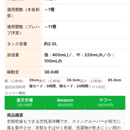
適用畳数（木造和
～7畳
室）
適用畳数（プレハ
～11畳
ブ洋室）
タンク容量
約2.0L
加湿量
強：400mL/／、中：220mL/h／小：
100mL/h
稼動音
38.0dB
35cm
28.5cm
65.6cm
幅（公称値）
奥行（公称値）
高さ（公称値）
強モード：5時間、弱モード：20時間
連続加湿時間
アロマ対応
タイマー機能
楽天市場
Amazon
ヤフー
39,749円
38,450円
38,000円
商品概要
衣類乾燥もできる空気清浄機です。スイングルーバーが前方に
風を集中させ、衣類をすばやく乾燥、洗濯物が乾きにくい雨の