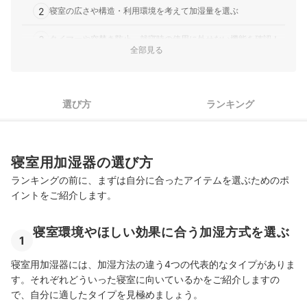
2
寝室の広さや構造・利用環境を考えて加湿量を選ぶ
3
タイマーや空焚き防止。就寝時の使用に外せない機能を確認！
全部見る
4
睡眠を妨げない静かなものを選ぶ
お休み前のリラックスタイムに。アロマが使える加湿器も
5
選び方
ランキング
GOOD
寝室用加湿器全105商品おすすめ人気ランキング
乾燥しやすい寝室でこそ、加湿器を使おう！
寝室用加湿器の選び方
ランキングの前に、まずは自分に合ったアイテムを選ぶためのポ
どこでも手軽に加湿したい人はこちらも！
イントをご紹介します。
寝室用加湿器の売れ筋ランキングもチェック！
寝室環境やほしい効果に合う加湿方式を選ぶ
1
寝室用加湿器には、加湿方法の違う4つの代表的なタイプがありま
す。それぞれどういった寝室に向いているかをご紹介しますの
で、自分に適したタイプを見極めましょう。