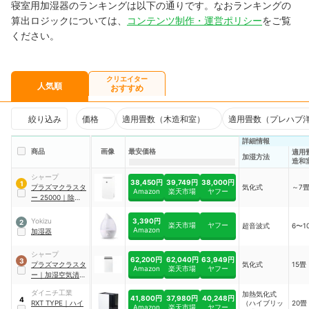
寝室用加湿器のランキングは以下の通りです。なおランキングの
算出ロジックについては、
コンテンツ制作・運営ポリシー
をご覧
ください。
クリエイター
人気順
おすすめ
絞り込み
価格
適用畳数（木造和室）
適用畳数（プレハブ
詳細情報
商品
画像
最安価格
適用
加湿方法
造和
シャープ
38,450円
39,749円
38,000円
1
プラズマクラスタ
気化式
～7
Amazon
楽天市場
ヤフー
ー
25000
｜
除加湿
空気清浄機
｜
KI-
RD50-W
3,390円
Yokizu
2
楽天市場
ヤフー
超音波式
6〜1
Amazon
加湿器
シャープ
62,200円
62,040円
63,949円
3
プラズマクラスタ
気化式
15畳
Amazon
楽天市場
ヤフー
ー
｜
加湿空気清浄
機
｜
KI-TX75-W
ダイニチ工業
加熱気化式
41,800円
37,980円
40,248円
4
RXT TYPE
｜
ハイ
（ハイブリッ
20畳
Amazon
楽天市場
ヤフー