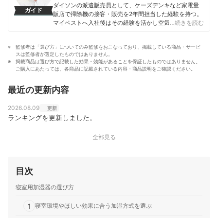
様々なメディアで執筆・監修を行っているほか、家電情
ダイソンの派遣販売員として、ケーズデンキなど家電量
ガイド
報ブログ「家電損をしない買い方をプロの販売員が教え
販店で掃除機の接客・販売を2年間担当した経験を持つ。
ます」を自ら運営し、家電製品のレビュー・批評を行っ
マイベストへ入社後はその経験を活かし空気清浄機・除
…続きを読む
ている。また、家電アドバイザーの資格も有し「家電」
湿機・オイルヒーター・スティッククリーナーなど季節
と名の付く物全てに精通、「すべての人が平等に良い家
家電・空調家電や掃除機をはじめ白物家電全般を専門に
電に巡り会える機会の提供」に尽力している。
監修者は「選び方」についてのみ監修をおこなっており、掲載している商品・サービ
ガイドを担当し、日立やシャープ、パナソニックなどの
野村暁（たろっさ）のプロフィール
スは監修者が選定したものではありません。
総合家電メーカーから、ダイニチ工業・Sharkなどの専門
掲載商品は選び方で記載した効果・効能があることを保証したものではありません。
メーカーまで、150以上の家電製品を比較検証してきた。
ご購入にあたっては、各商品に記載されている内容・商品説明をご確認ください。
毎日使う家電製品だからこそ、本当によい商品を誰もが
簡単に選べるように、性能はもちろん省エネ性能やお手
最近の更新内容
入れのしやすさまでひとつひとつ丁寧に確認しながらコ
ンテンツ制作を行う。
2026.08.09
更新
田丸大暉（Hiroki Tamaru）のプロフィール
ランキングを更新しました。
全部見る
目次
寝室用加湿器の選び方
1
寝室環境やほしい効果に合う加湿方式を選ぶ