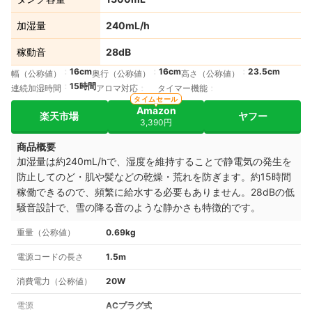
加湿量
240mL/h
稼動音
28dB
16cm
16cm
23.5cm
幅（公称値）
奥行（公称値）
高さ（公称値）
15時間
連続加湿時間
アロマ対応
タイマー機能
タイムセール
Amazon
楽天市場
ヤフー
3,390円
商品概要
加湿量は約240mL/hで、湿度を維持することで静電気の発生を
防止してのど・肌や髪などの乾燥・荒れを防ぎます。約15時間
稼働できるので、頻繁に給水する必要もありません。28dBの低
騒音設計で、雪の降る音のような静かさも特徴的です。
重量（公称値）
0.69kg
電源コードの長さ
1.5m
消費電力（公称値）
20W
電源
ACプラグ式