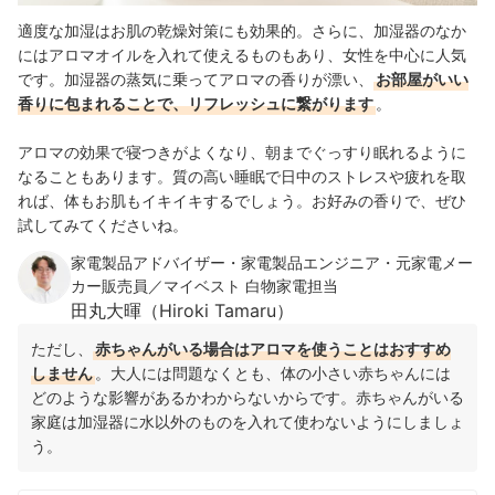
適度な加湿はお肌の乾燥対策にも効果的。さらに、加湿器のなか
にはアロマオイルを入れて使えるものもあり、女性を中心に人気
です。加湿器の蒸気に乗ってアロマの香りが漂い、
お部屋がいい
香りに包まれることで、リフレッシュに繋がります
。
アロマの効果で寝つきがよくなり、朝までぐっすり眠れるように
なることもあります。質の高い睡眠で日中のストレスや疲れを取
れば、体もお肌もイキイキするでしょう。お好みの香りで、ぜひ
試してみてくださいね。
家電製品アドバイザー・家電製品エンジニア・元家電メー
カー販売員／マイベスト 白物家電担当
田丸大暉（Hiroki Tamaru）
ただし、
赤ちゃんがいる場合はアロマを使うことはおすすめ
しません
。大人には問題なくとも、体の小さい赤ちゃんには
どのような影響があるかわからないからです。赤ちゃんがいる
家庭は加湿器に水以外のものを入れて使わないようにしましょ
う。