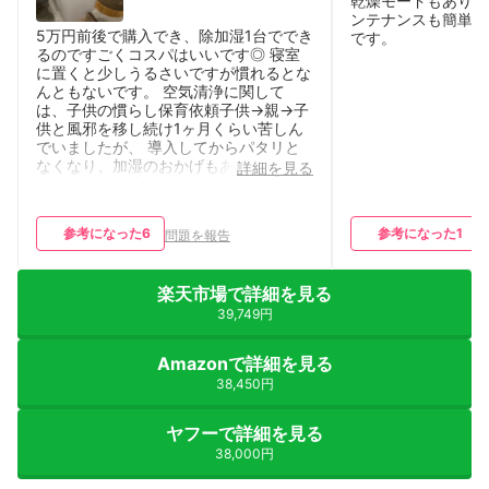
乾燥モードもあり、
ンテナンスも簡単で
5万円前後で購入でき、除加湿1台ででき
です。
るのですごくコスパはいいです◎ 寝室
に置くと少しうるさいですが慣れるとな
んともないです。 空気清浄に関して
は、子供の慣らし保育依頼子供→親→子
供と風邪を移し続け1ヶ月くらい苦しん
でいましたが、 導入してからパタリと
なくなり、加湿のおかげもあると思いま
詳細を見る
すがしっかり清浄してくれてると思いま
す。 タンクがボコボコしているので少
しお手入れが面倒です。 サボると角に
参考になった
6
参考になった
1
問題を報告
ピンクカビ生えます。 お手入れがもう
少ししやすいと★5です。
楽天市場で詳細を見る
39,749円
Amazonで詳細を見る
38,450円
ヤフーで詳細を見る
38,000円