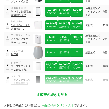
ド式）
ブリッド式加湿器
｜
HD-LX1225
GROUPE SEB
加熱超音波式
12,218円
11,480円
13,098円
5
T-fal
｜
加熱超音波
（ハイブリッ
7畳
Amazon
楽天市場
ヤフー
ド式）
式加湿器 スチーム
アンド ミスト
｜
SwitchBot
HD3040J0
19,800円
14,580円
14,109円
6
SwitchBot
｜
気化
気化式
12畳
Amazon
楽天市場
ヤフー
式加湿器
｜
W3902300
アイリスオーヤマ
加熱超音波式
8,583円
9,254円
7,980円
7
アイリスプラザ
｜
（ハイブリッ
9畳
Amazon
楽天市場
ヤフー
ド式）
サーキュレーター
加湿器
｜
HCK-
5520-W
モダンデコ
8
Amazon
楽天市場
ヤフー
超音波式
3畳
加湿機
シャープ
26,800円
26,800円
26,800円
9
プラズマクラスタ
気化式
13畳
Amazon
楽天市場
ヤフー
ー
25000
｜
加湿空
気清浄機
｜
KI-
シャープ
SS50
86,800円
77,000円
76,770円
10
プラズマクラスタ
気化式
19畳
Amazon
楽天市場
ヤフー
ー
｜
加湿空気清浄
機
｜
KI-TX100-H
比較表の続きを見る
お探しの商品がない場合は、
商品の掲載をリクエスト
できます。