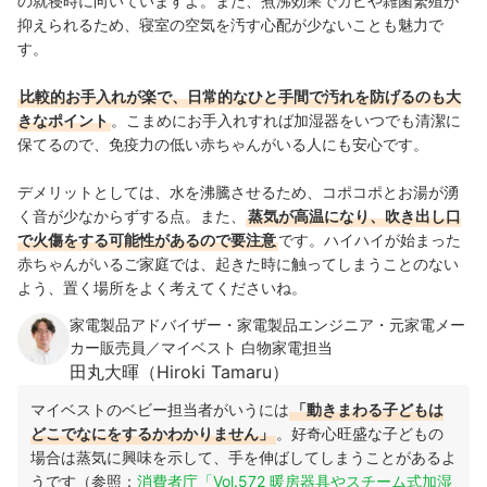
の就寝時に向いていますよ。また、煮沸効果でカビや雑菌繁殖が
抑えられるため、寝室の空気を汚す心配が少ないことも魅力で
す。
比較的お手入れが楽で、日常的なひと手間で汚れを防げるのも大
きなポイント
。こまめにお手入れすれば加湿器をいつでも清潔に
保てるので、免疫力の低い赤ちゃんがいる人にも安心です。
デメリットとしては、水を沸騰させるため、コポコポとお湯が湧
く音が少なからずする点。また、
蒸気が高温になり、吹き出し口
で火傷をする可能性があるので要注意
です。ハイハイが始まった
赤ちゃんがいるご家庭では、起きた時に触ってしまうことのない
よう、置く場所をよく考えてくださいね。
家電製品アドバイザー・家電製品エンジニア・元家電メー
カー販売員／マイベスト 白物家電担当
田丸大暉（Hiroki Tamaru）
マイベストのベビー担当者がいうには
「動きまわる子どもは
どこでなにをするかわかりません」
。好奇心旺盛な子どもの
場合は蒸気に興味を示して、手を伸ばしてしまうことがあるよ
うです（参照：
消費者庁「Vol.572 暖房器具やスチーム式加湿