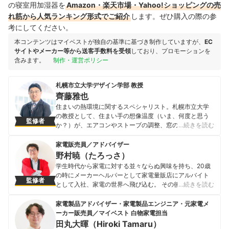
の寝室用加湿器を
Amazon・楽天市場・Yahoo!ショッピングの売
れ筋から人気ランキング形式でご紹介
します。ぜひ購入の際の参
考にしてください。
本コンテンツはマイベストが独自の基準に基づき制作していますが、
EC
サイトやメーカー等から送客手数料を受領
しており、プロモーションを
含みます。
制作・運営ポリシー
札幌市立大学デザイン学部 教授
齊藤雅也
住まいの熱環境に関するスペシャリスト。札幌市立大学
の教授として、住まい手の想像温度（いま、何度と思う
監修者
か？）が、エアコンやストーブの調整、窓の開閉行動な
…続きを読む
どの「住みこなし」と関係することを明らかにしてい
る。また、住環境の適切な温度管理の知見を活かして、
家電販売員／アドバイザー
札幌市円山動物園・甲府市遊亀公園附属動物園のリニュ
野村暁（たろっさ）
ーアルデザインに関わり稀少動物の住環境を良質にして
学生時代から家電に対する並々ならぬ興味を持ち、20歳
繁殖を促す「命のリレー」にも貢献している。 専門家と
の時にメーカーヘルパーとして家電量販店にアルバイト
監修者
して新聞・テレビ等のメディアでの解説も多数。日本経
として入社、家電の世界へ飛び込む。 その後2年で家電販
…続きを読む
済新聞・毎日新聞・産経新聞、「ZIP！」・「真相報道バ
売員として個人で年商2億円を突破、入社5年目で年商3億
ンキシャ！」（日本テレビ）、「めざましテレビ」（フ
円を経験、「法人ナンバーワン販売員」として表彰され
家電製品アドバイザー・家電製品エンジニア・元家電メ
ジテレビ）、anan（マガジンハウス）など。
る。 その後15年以上家電販売員として活動し、現在はプ
ーカー販売員／マイベスト 白物家電担当
齊藤雅也のプロフィール
ロの家電販売員としてだけでなく、家電ライターとして
田丸大暉（Hiroki Tamaru）