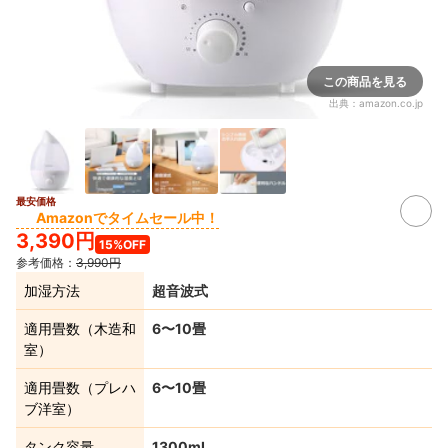
この商品を見る
出典：
amazon.co.jp
最安価格
Amazonでタイムセール中！
3,390円
15%OFF
参考価格：
3,990円
加湿方法
超音波式
適用畳数（木造和
6〜10畳
室）
適用畳数（プレハ
6〜10畳
ブ洋室）
タンク容量
1300mL