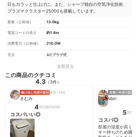
日もカラッと仕上げに。また、シャープ独自の空気浄化技術、
プラズマクラスター25000も搭載しています。
重量（公称値）
13.0kg
電源コードの長さ
約1.8m
消費電力（公称値）
210.0W
電源
ACプラグ式
全部見る
この商品のクチコミ
4.3
（3件）
駆け出しサポーター
女性 | 20代
見習いサポーター
女
きむみ
Mari
4
2026/05/06
5
2025/
コスパいい◎
コスパ◎
部屋の湿度が高く、
ギー持ちのため購入