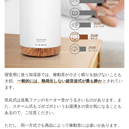
出典：
amazon.co.jp
寝室用に使う加湿器では、稼動音が小さく眠りを妨げないことも
大切。
一般的には、熱発生しない超音波式が最も静か
とされてい
ます。
気化式は送風ファンのモーター音がうるさいものがあります。ま
た、スチーム式もゴボゴボというお湯湧きの音が気になることも
あるので、ご注意ください。
ただし、同一方式でも商品によって稼動音には違いがあります。