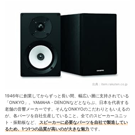
根強い人気を誇るYAMAHAのスピーカーもおすすめ
まとめ
あわせて読みたい、関連コンテンツはこちら
ONKYOのスピーカーの売れ筋ランキングもチェック！
出典：
item.rakuten.co.jp
1946年に創業してからずっと長い間、幅広い層に支持されている
「ONKYO」。YAMAHA・DENONなどとならぶ、日本を代表する
老舗の音響メーカーです。そんなONKYOのこだわりともいえるの
が、各パーツを自社生産していること。全てのスピーカーユニッ
ト・振動板など、
スピーカーに必要なパーツを自社で製造してい
るため、1つ1つの品質が高いのが大きな魅力
です。