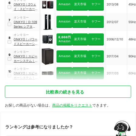
6
Amazon
楽天市場
ヤフー
ONKYO
｜
2ウェ
2013/08
45Hz
イ・スピーカーシ
ステム
｜
D-
オンキヨー
NFR9(D)
7
Amazon
楽天市場
ヤフー
ONKYO
｜
D-109
2012/07
55Hz
Series シアタース
ピーカーシステム
オンキヨー
｜
D-109E(B)
8,666円
8
楽天市場
ヤフー
ONKYO
｜
パワー
2006/12/10
48Hz
Amazon
ドスピーカーシス
テム
｜
GX-
オンキヨー
70HD(B)
9
Amazon
楽天市場
ヤフー
ONKYO
｜
スピー
2017/04
90Hz
カーシステム
｜
D-
309XM(B)
オンキヨー
10
Amazon
楽天市場
ヤフー
ONKYO
｜
スピー
2017/03
60Hz
カーシステム
｜
D-
PS100(B)
比較表の続きを見る
お探しの商品がない場合は、
商品の掲載をリクエスト
できます。
ランキングは参考になりましたか？