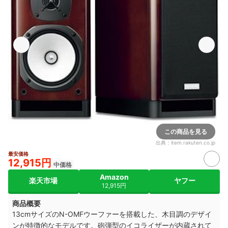
この商品を見る
出典：
item.rakuten.co.jp
最安価格
12,915円
中価格
Amazon
楽天市場
ヤフー
12,915円
商品概要
13cmサイズのN-OMFウーファーを搭載した、木目調のデザイ
ンが特徴的なモデルです。砲弾型のイコライザーが内蔵されて