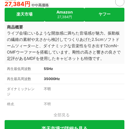
27,384円
やや高価格
Amazon
楽天市場
ヤフー
27,384円
商品概要
ライブ会場にいるような開放感に満ちた音場感が魅力。振動板
の繊維の素材や太さから検討してつくりあげた2.5cmソフトド
ームツィータ―と、ダイナミックな音楽性を引き出す12cmN-
OMFウーファーを搭載しています。剛性の高さと響きの良さで
定評があるMDFを使用したキャビネットも特徴です。
再生最低周波数
55Hz
再生最高周波数
35000Hz
ダイナミックレン
不明
ジ
構成.
不明
全部見る
楽天市場で詳細を見る