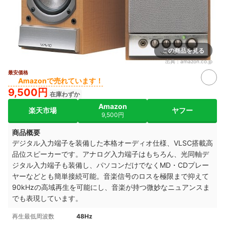
この商品を見る
出典：
amazon.co.jp
最安価格
Amazonで売れています！
9,500円
在庫わずか
Amazon
楽天市場
ヤフー
9,500円
商品概要
デジタル入力端子を装備した本格オーディオ仕様、VLSC搭載高
品位スピーカーです。アナログ入力端子はもちろん、光同軸デ
ジタル入力端子も装備し、パソコンだけでなくMD・CDプレー
ヤーなどとも簡単接続可能。音楽信号のロスを極限まで抑えて
90kHzの高域再生を可能にし、音楽が持つ微妙なニュアンスま
でも表現しています。
再生最低周波数
48Hz