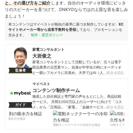
と、その選び方をご紹介
します。自分のオーディオ環境にピッタ
リのスピーカーを見つけて、ONKYOならではの上質な音を楽しみ
ましょう！
本コンテンツはマイベストが独自の基準に基づき制作していますが、
EC
サイトやメーカー等から送客手数料を受領
しており、プロモーションを
含みます。
制作・運営ポリシー
家電コンサルタント
大岩俊之
家電コンサルタントとして活動しているが、元々は電子
部品業界の元営業マン。自身が中学生の時にオーディオ
監修者
と一眼レフカメラに目覚め、大学ではAI（人工知能）を
…続きを読む
学びITエンジニアとして就職するが、人と会話すること
の方に魅力を感じ営業職へ。その後、電子部品メーカ
マイベスト
ー・半導体商社・パソコンメーカーなどで、家電メーカ
コンテンツ制作チーム
ー・家電量販店など向けの法人営業を経験。いずれの会
徹底した自社検証と専門家の声をもとにした、商品比較
社でも、前年比150％以上の営業数字を達成、営業職200
サービス。 月間3,000万以上のユーザーに向けて「コス
ガイド
人中１位の売上実績も持つ。その後、セミナー講師とし
メ」から「日用品」「家電」「金融サービス」まで、ベ
…続きを読む
て活動する傍ら、家電製品の裏事情を知る家電コンサル
ストな商品を選んでもらうために、毎日コンテンツを制
タントとして活動し、テレビ番組にも「家電の達人」と
作中。
剤の吸水力を検証
して毎年出演。家電メーカーに営業していたため、コネ
コンテンツ制作チームのプロフィール
電動ネッククーラーの冷却力を検証
USBタイプCケー
クタ・スイッチ・半導体などに精通しており、家電の内
部構造や仕組みに詳しく、現在は家電製品アドバイザー