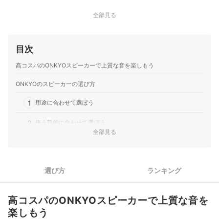
全部見る
目次
高コスパのONKYOスピーカーで上質な音を楽しもう
ONKYOのスピーカーの選び方
1
用途に合わせて選ぼう
2
使う目的に合わせて選ぼう
全部見る
3
音質にかかわる独自機能もチェック！
4
独自のサウンドを味わえるプレミアムシリーズも◎
選び方
ランキング
ONKYOのスピーカー全15商品おすすめ人気ランキング
高コスパのONKYOスピーカーで上質な音を
ONKYOのアンプを使用して安定したサウンドを楽しもう
楽しもう