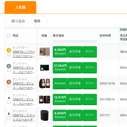
人気順
絞り込み
価格
詳細
商品
画像
最安価格
発売時期
再生
周波
オンキヨー
9,500円
1
楽天市場
ヤフー
ONKYO
｜
パワー
48Hz
Amazon
ドスピーカーシス
テム
｜
GX-D90
オンキヨー
27,384円
2
楽天市場
ヤフー
ONKYO
｜
2ウェ
55Hz
Amazon
イ・スピーカーシ
ステム
｜
D-055
オンキヨー
3
Amazon
楽天市場
ヤフー
ONKYO
｜
2ウェ
2005/12/05
50Hz
イ・スピーカーシ
ステム
｜
D-TK10
オンキヨー
12,915円
4
楽天市場
ヤフー
ONKYO
｜
2ウェ
2011/08/13
45Hz
Amazon
イ・スピーカーシ
ステム
｜
‎D-
オンキヨー
N9NX(D)
9,900円
5
楽天市場
ヤフー
ONKYO
｜
スマー
2017/11
28Hz
Amazon
トスピーカー P3
｜
VC-PX30(B)
オンキヨー