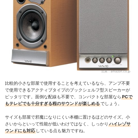
出典：
amazon.co.jp
比較的小さな部屋で使用することを考えているなら、アンプ不要
で使用できるアクティブタイプのブックシェルフ型スピーカーが
ピッタリです。面倒な配線も不要で、コンパクトな部屋なら
PCで
もテレビでも十分すぎる程のサウンドが楽しめる
でしょう。
サイズも部屋で邪魔になりにくい本棚に置けるほどのサイズ。小
さいからといって性能が低いわけではなく、しっかり
ハイレゾサ
ウンドにも対応
している点も魅力ですね。