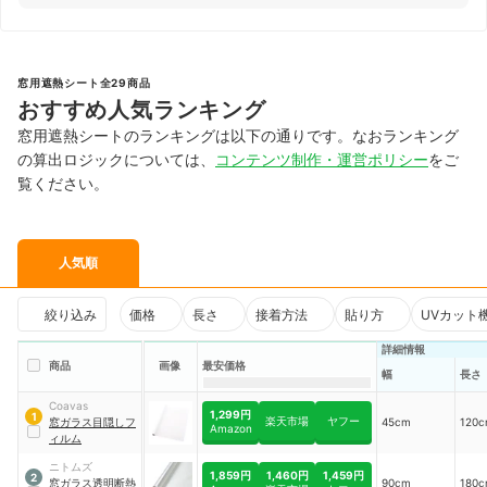
窓用遮熱シート全29商品
おすすめ人気ランキング
窓用遮熱シートのランキングは以下の通りです。なおランキング
の算出ロジックについては、
コンテンツ制作・運営ポリシー
をご
覧ください。
人気順
絞り込み
価格
長さ
接着方法
貼り方
UVカット
詳細情報
商品
画像
最安価格
幅
長さ
Coavas
1,299円
1
楽天市場
ヤフー
窓ガラス目隠しフ
45cm
120
Amazon
ィルム
ニトムズ
1,859円
1,460円
1,459円
2
窓ガラス透明断熱
90cm
180