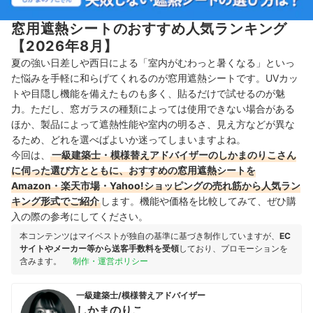
窓用遮熱シートのおすすめ人気ランキング
【2026年8月】
夏の強い日差しや西日による「室内がむわっと暑くなる」といっ
た悩みを手軽に和らげてくれるのが窓用遮熱シートです。UVカッ
トや目隠し機能を備えたものも多く、貼るだけで試せるのが魅
力。ただし、窓ガラスの種類によっては使用できない場合がある
ほか、製品によって遮熱性能や室内の明るさ、見え方などが異な
るため、どれを選べばよいか迷ってしまいますよね。
今回は、
一級建築士・模様替えアドバイザーのしかまのりこさん
に伺った選び方とともに、おすすめの窓用遮熱シートを
Amazon・楽天市場・Yahoo!ショッピングの売れ筋から人気ラン
キング形式でご紹介
します。機能や価格を比較してみて、ぜひ購
入の際の参考にしてください。
本コンテンツはマイベストが独自の基準に基づき制作していますが、
EC
サイトやメーカー等から送客手数料を受領
しており、プロモーションを
含みます。
制作・運営ポリシー
一級建築士/模様替えアドバイザー
しかまのりこ