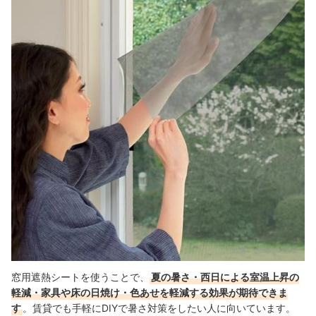
カーテン・すだれ・外付けシェードなどほかの暑さ対策との使い分け
は？
掃除・お手入れの方法と買い替えの目安は？
窓用遮熱シートの売れ筋ランキングもチェック！
出典：
amazon.co.jp
窓用遮熱シートを使うことで、
夏の暑さ・西日による室温上昇の
軽減・家具や床の日焼け・色あせを軽減する効果が期待できま
す
。賃貸でも手軽にDIYで暑さ対策をしたい人に向いています。