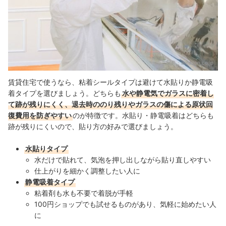
出典：
amazon.co.jp
賃貸住宅で使うなら、粘着シールタイプは避けて水貼りか静電吸
着タイプを選びましょう。どちらも
水や静電気でガラスに密着し
て跡が残りにくく、退去時ののり残りやガラスの傷による原状回
復費用を防ぎやすい
のが特徴です。水貼り・静電吸着はどちらも
跡が残りにくいので、貼り方の好みで選びましょう。
水貼りタイプ
水だけで貼れて、気泡を押し出しながら貼り直しやすい
仕上がりを細かく調整したい人に
静電吸着タイプ
粘着剤も水も不要で着脱が手軽
100円ショップでも試せるものがあり、気軽に始めたい人
に