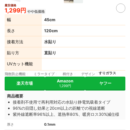
最安価格
1,299円
やや低価格
幅
45cm
長さ
120cm
接着方法
水貼り
貼り方
直貼り
UVカット機能
すりガラス
飛散防止機能
ミラータイプ
柄付き
デザイン
Amazon
楽天市場
ヤフー
1,299円
商品概要
接着剤不使用で再利用対応の水貼り静電気吸着タイプ
96%の目隠し効果と20cm以上の距離での視線遮断
紫外線遮断率96%以上、遮熱率80%、暖房ロス30%減仕様
厚さ
0.1mm