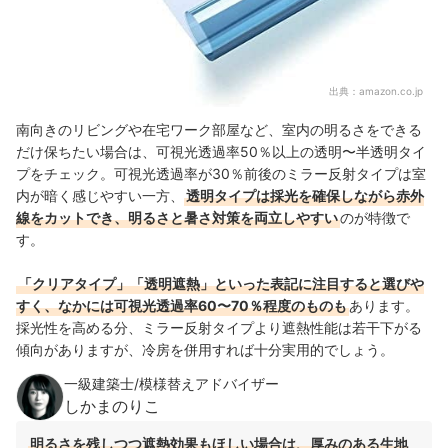
出典：
amazon.co.jp
南向きのリビングや在宅ワーク部屋など、室内の明るさをできる
だけ保ちたい場合は、可視光透過率50％以上の透明〜半透明タイ
プをチェック。可視光透過率が30％前後のミラー反射タイプは室
内が暗く感じやすい一方、
透明タイプは採光を確保しながら赤外
線をカットでき、明るさと暑さ対策を両立しやすい
のが特徴で
す。
「クリアタイプ」「透明遮熱」といった表記に注目すると選びや
すく、なかには可視光透過率60〜70％程度のものも
あります。
採光性を高める分、ミラー反射タイプより遮熱性能は若干下がる
傾向がありますが、冷房を併用すれば十分実用的でしょう。
一級建築士/模様替えアドバイザー
しかまのりこ
明るさを残しつつ遮熱効果もほしい場合は、厚みのある生地