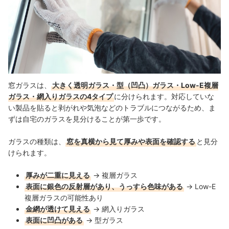
窓ガラスは、
大きく透明ガラス・型（凹凸）ガラス・Low-E複層
ガラス・網入りガラスの4タイプ
に分けられます。対応していな
い製品を貼ると剥がれや気泡などのトラブルにつながるため、ま
ずは自宅のガラスを見分けることが第一歩です。
ガラスの種類は、
窓を真横から見て厚みや表面を確認する
と見分
けられます。
厚みが二重に見える
→ 複層ガラス
表面に銀色の反射層があり、うっすら色味がある
→ Low-E
複層ガラスの可能性あり
金網が透けて見える
→ 網入りガラス
表面に凹凸がある
→ 型ガラス