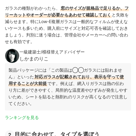
ガラスの種類がわかったら、
窓のサイズが規格品で足りるか、フ
リーカットやオーダーが必要かもあわせて確認しておく
と失敗を
減らせます。特にLow-E複層ガラスは一般的なフィルムが使えな
いケースも多いため、購入前にサイズと対応可否を確認しておき
ましょう。判別に迷う場合は、管理会社やメーカーへの問い合わ
せも有効です。
一級建築士/模様替えアドバイザー
しかまのりこ
製品パッケージには「この製品は◯◯ガラスには貼れませ
ん」といった
対応ガラスが記載されており、表示を守って使
用することが大前提
です。例えば、網入りガラスは熱の伝わ
り方に差ができやすく、局所的な温度差やひずみが発生しやす
いため、シートを貼ると熱割れのリスクが高くなるので注意し
てください。
ランキングを見る
目的に合わせて、タイプを選ぼう
2