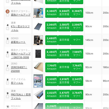
Amazon
楽天市場
ヤフー
フィルム
8,380円
9,888円
9,298円
積水ナノコートテ
3
100cm
200
Amazon
楽天市場
ヤフー
クノロジー
遮熱クールアップ
康東
2,360円
2,580円
2,396円
4
KTJ
｜
窓ガラスフ
90cm
200
Amazon
楽天市場
ヤフー
ィルム
2,480円
GOKEI
5
楽天市場
ヤフー
145cm
200
Amazon
超遮光シート
積水ナノコートテ
8,480円
7,380円
7,599円
6
クノロジー
遮熱クールアップ
100cm
200
Amazon
楽天市場
ヤフー
｜
G60116-0006
ZERO
7,744円
7,744円
7
楽天市場
ZEROSHEET
｜
92cm
180
Amazon
ヤフー
ZS2000
2,305円
2,919円
2,341円
テクノエイム
8
56cm
90c
Amazon
楽天市場
ヤフー
窓フィルム
康東
2,023円
3,870円
2,784円
9
PROTEALL
｜
窓用
90cm
200
Amazon
楽天市場
ヤフー
フィルム
3,216円
RISUKAI
10
楽天市場
ヤフー
90cm
400