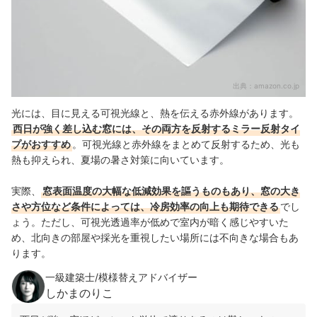
出典：
amazon.co.jp
光には、目に見える可視光線と、熱を伝える赤外線があります。
西日が強く差し込む窓には、その両方を反射するミラー反射タイ
プがおすすめ
。可視光線と赤外線をまとめて反射するため、光も
熱も抑えられ、夏場の暑さ対策に向いています。
実際、
窓表面温度の大幅な低減効果を謳うものもあり、窓の大き
さや方位など条件によっては、冷房効率の向上も期待できる
でし
ょう。ただし、可視光透過率が低めで室内が暗く感じやすいた
め、北向きの部屋や採光を重視したい場所には不向きな場合もあ
ります。
一級建築士/模様替えアドバイザー
しかまのりこ