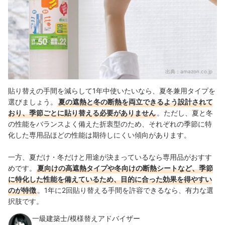
出典：
amazon.co.jp
貼り替えの手間を減らして1年中使いたいなら、夏冬兼用タイプを
選びましょう。
夏の遮熱と冬の断熱を両立できるよう設計されて
おり、季節ごとに貼り替える必要がありません
。ただし、夏と冬
の性能をバランスよく備えた折衷型のため、それぞれの季節に特
化した専用品ほどの性能は期待しにくい傾向があります。
一方、夏だけ・冬だけと用途が決まっているなら専用品がおすす
めです。
夏向けの高遮熱タイプや冬向けの断熱シートなど、季節
に特化した性能を備えているため、目的に合った効果を得やすい
のが特徴
。1年に2回貼り替える手間を許容できるなら、有力な選
択肢です。
一級建築士/模様替えアドバイザー