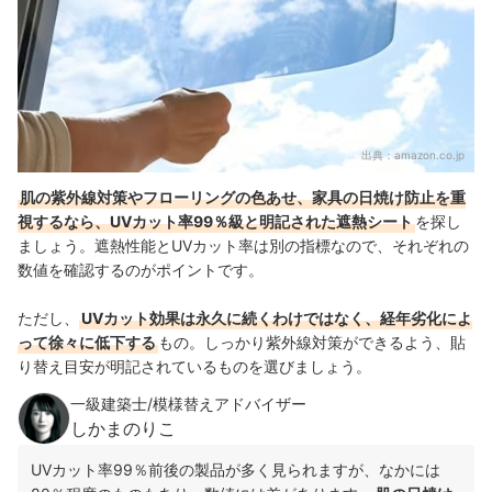
出典：
amazon.co.jp
肌の紫外線対策やフローリングの色あせ、家具の日焼け防止を重
視するなら、UVカット率99％級と明記された遮熱シート
を探し
ましょう。遮熱性能とUVカット率は別の指標なので、それぞれの
数値を確認するのがポイントです。
ただし、
UVカット効果は永久に続くわけではなく、経年劣化によ
って徐々に低下する
もの。しっかり紫外線対策ができるよう、貼
り替え目安が明記されているものを選びましょう。
一級建築士/模様替えアドバイザー
しかまのりこ
UVカット率99％前後の製品が多く見られますが、なかには