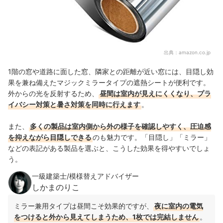
出典：
amazon.co.jp
1階の窓や道路に面した窓、隣家との距離が近い窓には、目隠し効
果を兼ね備えたマジックミラータイプの遮熱シートが便利です。
外からの光を反射するため、
昼間は室内が見えにくくなり、プラ
イバシー対策と暑さ対策を同時に行えます
。
また、
多くの製品は室内側から外の様子を確認しやすく、圧迫感
を抑えながら目隠しできる
のも魅力です。「目隠し」「ミラー」
などの表記がある製品を選ぶと、こうした効果を得やすいでしょ
う。
一級建築士/模様替えアドバイザー
しかまのりこ
ミラー兼用タイプは昼間こそ効果的ですが、
夜に室内の電気
をつけると外から見えてしまうため、1枚では完結しません
。