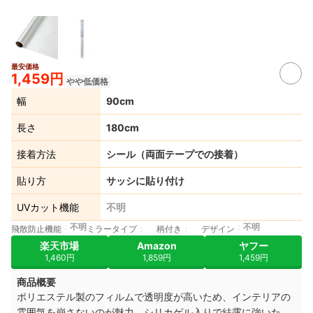
最安価格
1,459円
やや低価格
幅
90cm
長さ
180cm
接着方法
シール（両面テープでの接着）
貼り方
サッシに貼り付け
UVカット機能
不明
不明
不明
飛散防止機能
ミラータイプ
柄付き
デザイン
楽天市場
Amazon
ヤフー
1,460円
1,859円
1,459円
商品概要
ポリエステル製のフィルムで透明度が高いため、インテリアの
雰囲気を崩さないのが魅力。シリカゲル入りで結露に強いた