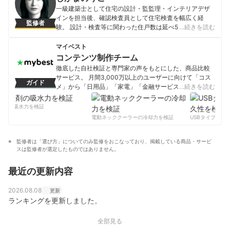
一級建築士として住宅の設計・監監理・インテリアデザ
インを担当後、確認検査員として住宅検査を幅広く経
監修者
験。 設計・検査等に関わった住戸数は延べ5,000軒以上
…続きを読む
にのぼる。 現在は、部屋を「空間分け」「動線」「収
納」の観点から整える独自メソッドにより、 機能的な空
マイベスト
間づくりのアドバイスをおこない、TVや雑誌でも活躍
コンテンツ制作チーム
中。著書に『家具配置のルール』『狭い家でも子どもと
徹底した自社検証と専門家の声をもとにした、商品比較
快適に暮らすための部屋作りのルール』（彩図社）など
サービス。 月間3,000万以上のユーザーに向けて「コス
ガイド
がある。
メ」から「日用品」「家電」「金融サービス」まで、ベ
…続きを読む
しかまのりこのプロフィール
ストな商品を選んでもらうために、毎日コンテンツを制
作中。
剤の吸水力を検証
コンテンツ制作チームのプロフィール
電動ネッククーラーの冷却力を検証
USBタイプCケー
監修者は「選び方」についてのみ監修をおこなっており、掲載している商品・サービ
スは監修者が選定したものではありません。
最近の更新内容
2026.08.08
更新
ランキングを更新しました。
全部見る