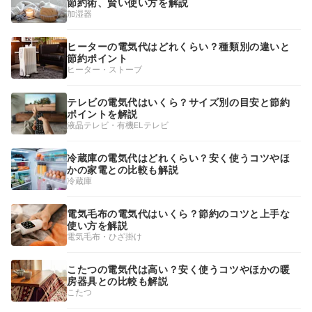
節約術、賢い使い方を解説
加湿器
ヒーターの電気代はどれくらい？種類別の違いと
節約ポイント
ヒーター・ストーブ
テレビの電気代はいくら？サイズ別の目安と節約
ポイントを解説
液晶テレビ・有機ELテレビ
冷蔵庫の電気代はどれくらい？安く使うコツやほ
かの家電との比較も解説
冷蔵庫
電気毛布の電気代はいくら？節約のコツと上手な
使い方を解説
電気毛布・ひざ掛け
こたつの電気代は高い？安く使うコツやほかの暖
房器具との比較も解説
こたつ