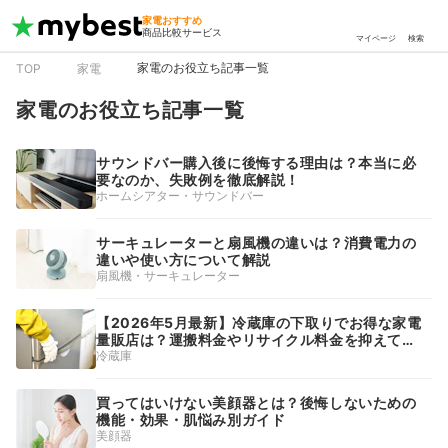
家電おすすめ
商品比較サービス
マイページ
検索
家電のお役立ち記事一覧
TOP
家電
家電のお役立ち記事一覧
サウンドバー購入後に後悔する理由は？本当に必
要なのか、失敗例を徹底解説！
ホームシアター・サウンドバー
サーキュレーターと扇風機の違いは？消費電力の
違いや使い方について解説
扇風機・サーキュレーター
【2026年5月最新】冷蔵庫の下取りでお得な家電
量販店は？運搬料金やリサイクル料金を抑えて賢
く処分
冷蔵庫
買ってはいけない美顔器とは？後悔しないための
機能・効果・肌悩み別ガイド
美顔器