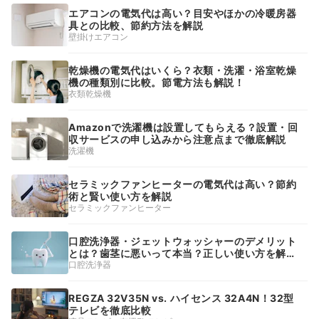
エアコンの電気代は高い？目安やほかの冷暖房器
具との比較、節約方法を解説
壁掛けエアコン
乾燥機の電気代はいくら？衣類・洗濯・浴室乾燥
機の種類別に比較。節電方法も解説！
衣類乾燥機
Amazonで洗濯機は設置してもらえる？設置・回
収サービスの申し込みから注意点まで徹底解説
洗濯機
セラミックファンヒーターの電気代は高い？節約
術と賢い使い方を解説
セラミックファンヒーター
口腔洗浄器・ジェットウォッシャーのデメリット
とは？歯茎に悪いって本当？正しい使い方を解
説！
口腔洗浄器
REGZA 32V35N vs. ハイセンス 32A4N！32型
テレビを徹底比較