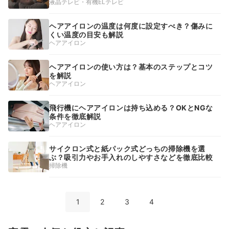
液晶テレビ・有機ELテレビ
ヘアアイロンの温度は何度に設定すべき？傷みに
くい温度の目安も解説
ヘアアイロン
ヘアアイロンの使い方は？基本のステップとコツ
を解説
ヘアアイロン
飛行機にヘアアイロンは持ち込める？OKとNGな
条件を徹底解説
ヘアアイロン
サイクロン式と紙パック式どっちの掃除機を選
ぶ？吸引力やお手入れのしやすさなどを徹底比較
掃除機
1
2
3
4