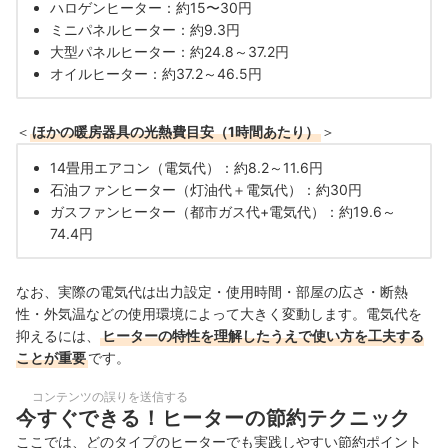
ハロゲンヒーター：約15〜30円
ミニパネルヒーター：約9.3円
大型パネルヒーター：約24.8～37.2円
オイルヒーター：約37.2～46.5円
＜
ほかの暖房器具の光熱費目安（1時間あたり）
＞
14畳用エアコン（電気代）：約8.2～11.6円
石油ファンヒーター（灯油代＋電気代）：約30円
ガスファンヒーター（都市ガス代+電気代）：約19.6～
74.4円
なお、実際の電気代は出力設定・使用時間・部屋の広さ・断熱
性・外気温などの使用環境によって大きく変動します。電気代を
抑えるには、
ヒーターの特性を理解したうえで使い方を工夫する
ことが重要
です。
コンテンツの誤りを送信する
今すぐできる！ヒーターの節約テクニック
ここでは、どのタイプのヒーターでも実践しやすい節約ポイント