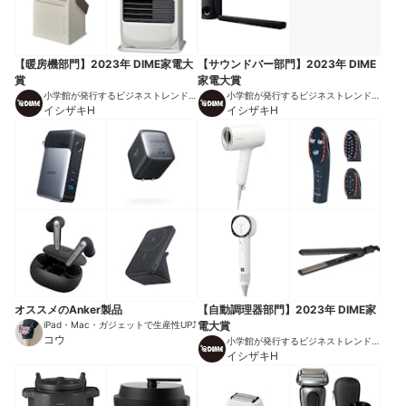
【暖房機部門】2023年 DIME家電大
【サウンドバー部門】2023年 DIME
賞
家電大賞
小学館が発行するビジネストレンドマ
小学館が発行するビジネストレンドマ
ガジン
イシザキH
ガジン
イシザキH
オススメのAnker製品
【自動調理器部門】2023年 DIME家
iPad・Mac・ガジェットで生産性UP⤴︎
電大賞
コウ
小学館が発行するビジネストレンドマ
ガジン
イシザキH