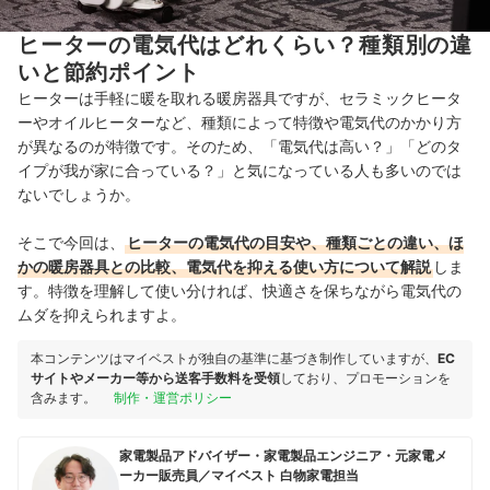
ヒーターの電気代はどれくらい？種類別の違
いと節約ポイント
ヒーターは手軽に暖を取れる暖房器具ですが、セラミックヒータ
ーやオイルヒーターなど、種類によって特徴や電気代のかかり方
が異なるのが特徴です。そのため、「電気代は高い？」「どのタ
イプが我が家に合っている？」と気になっている人も多いのでは
ないでしょうか。
そこで今回は、
ヒーターの電気代の目安や、種類ごとの違い、ほ
かの暖房器具との比較、電気代を抑える使い方について解説
しま
す。特徴を理解して使い分ければ、快適さを保ちながら電気代の
ムダを抑えられますよ。
本コンテンツはマイベストが独自の基準に基づき制作していますが、
EC
サイトやメーカー等から送客手数料を受領
しており、プロモーションを
含みます。
制作・運営ポリシー
家電製品アドバイザー・家電製品エンジニア・元家電メ
ーカー販売員／マイベスト 白物家電担当