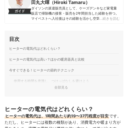
田丸大暉（Hiroki Tamaru）
ダイソンの派遣販売員として、ケーズデンキなど家電量
ガイド
販店で掃除機の接客・販売を2年間担当した経験を持つ。
マイベストへ入社後はその経験を活かし空気清浄機・除
…続きを読む
湿機・オイルヒーター・スティッククリーナーなど季節
家電・空調家電や掃除機をはじめ白物家電全般を専門に
ガイドを担当し、日立やシャープ、パナソニックなどの
目次
総合家電メーカーから、ダイニチ工業・Sharkなどの専門
メーカーまで、150以上の家電製品を比較検証してきた。
ヒーターの電気代はどれくらい？
毎日使う家電製品だからこそ、本当によい商品を誰もが
簡単に選べるように、性能はもちろん省エネ性能やお手
ヒーターの電気代は高い？ほかの暖房器具と比較
入れのしやすさまでひとつひとつ丁寧に確認しながらコ
ンテンツ制作を行う。
田丸大暉（Hiroki Tamaru）のプロフィール
今すぐできる！ヒーターの節約テクニック
使用する時間を意識し、つけっぱなしを避けよう
全部見る
服装や室内環境を工夫して、設定を上げすぎないようにしよう
ほかの暖房器具と併用して効率よく暖めよう
ヒーターの電気代はどれくらい？
電気代を抑えたいなら、電力会社の見直しも検討して
ヒーターの電気代は、1時間あたり約19〜37円程度が目安
です。
ただし、ヒーターには複数の種類があり、消費電力や暖まり方が
電力会社切り替え時のエリア別試算結果