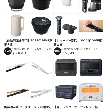
【自動調理器部門】2023年 DIME家
【シェーバー部門】2023年 DIME家
電大賞
電大賞
小学館が発行するビジネストレンドマ
小学館が発行するビジネストレンドマ
ガジン
イシザキH
ガジン
イシザキH
美容師が選ぶ！ダメージレス目線で
【電子レンジ・オーブンレンジ部