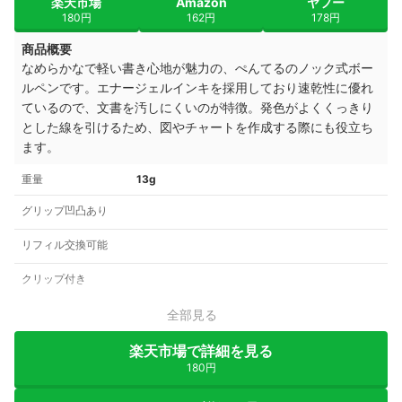
楽天市場
Amazon
ヤフー
180円
162円
178円
商品概要
なめらかなで軽い書き心地が魅力の、ぺんてるのノック式ボー
ルペンです。エナージェルインキを採用しており速乾性に優れ
ているので、文書を汚しにくいのが特徴。発色がよくくっきり
とした線を引けるため、図やチャートを作成する際にも役立ち
ます。
重量
13g
グリップ凹凸あり
リフィル交換可能
クリップ付き
全部見る
楽天市場で詳細を見る
180円