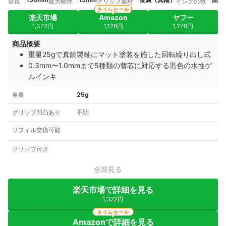
全長
最大軸径
グリップ素材
インクの色
タイムセール
楽天市場
Amazon
ヤフー
1,322円
1,128円
1,276円
商品概要
重量25gで真鍮製軸にマット塗装を施した回転繰り出し式
0.3mm〜1.0mmまで5種類の替芯に対応する黒色の水性ゲ
ルインキ
重量
25g
グリップ凹凸あり
不明
リフィル交換可能
クリップ付き
全部見る
楽天市場で詳細を見る
1,322円
タイムセール
Amazonで詳細を見る