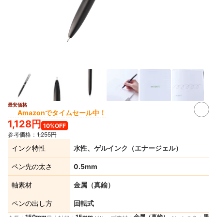
最安価格
Amazonでタイムセール中！
1,128円
10%OFF
参考価格：
1,255円
インク特性
水性、ゲルインク（エナージェル）
ペン先の太さ
0.5mm
軸素材
金属（真鍮）
ペンの出し方
回転式
150mm
15mm
金属（真鍮）
黒