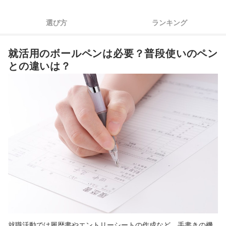
4
説明会や面接で使うなら、上品でシンプルなものをチョイス
選び方
ランキング
就活向けボールペン全16商品おすすめ人気ランキング
就活用のボールペンは必要？普段使いのペン
履歴書を書くときの注意点は？
との違いは？
履歴書や就活向けの手帳も用意しておこう
就活に役立つほかのコンテンツもチェック！
就活向けボールペンの売れ筋ランキングもチェック！
就職活動では履歴書やエントリーシートの作成など、手書きの機