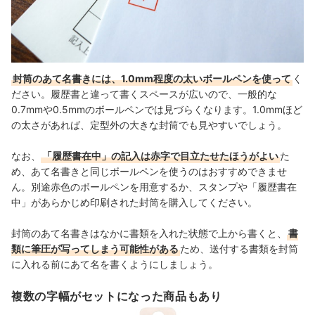
封筒のあて名書きには、1.0mm程度の太いボールペンを使って
く
ださい。履歴書と違って書くスペースが広いので、一般的な
0.7mmや0.5mmのボールペンでは見づらくなります。1.0mmほど
の太さがあれば、定型外の大きな封筒でも見やすいでしょう。
なお、
「履歴書在中」の記入は赤字で目立たせたほうがよい
た
め、あて名書きと同じボールペンを使うのはおすすめできませ
ん。別途赤色のボールペンを用意するか、スタンプや「履歴書在
中」があらかじめ印刷された封筒を購入してください。
封筒のあて名書きはなかに書類を入れた状態で上から書くと、
書
類に筆圧が写ってしまう可能性がある
ため、送付する書類を封筒
に入れる前にあて名を書くようにしましょう。
複数の字幅がセットになった商品もあり