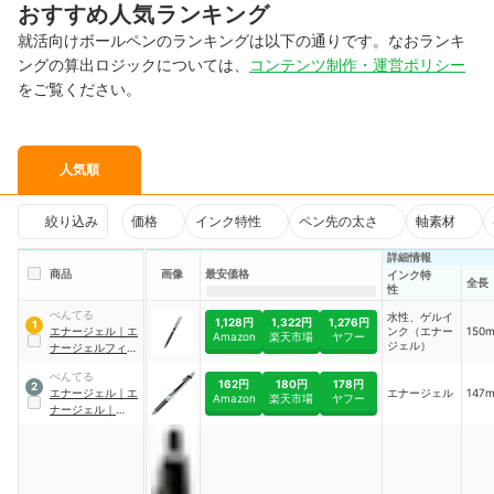
おすすめ人気ランキング
就活向けボールペンのランキングは以下の通りです。なおランキ
ングの算出ロジックについては、
コンテンツ制作・運営ポリシー
をご覧ください。
人気順
絞り込み
価格
インク特性
ペン先の太さ
軸素材
詳細情報
商品
画像
最安価格
インク特
全長
性
ぺんてる
水性、ゲルイ
1,128円
1,322円
1,276円
1
エナージェル
｜
エ
ンク（エナー
150
Amazon
楽天市場
ヤフー
ジェル）
ナージェルフィロ
グラフィ
｜
ぺんてる
BLN2005A
162円
180円
178円
2
エナージェル
｜
エ
エナージェル
147
Amazon
楽天市場
ヤフー
ナージェル
｜
XBL77-A