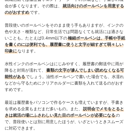
会が多くなります。その際は、
就活向けのボールペンを用意する
のがおすすめ
です。
普段使いのボールペンをそのまま使う手もありますが、インクの
色や太さ・種類など、日常生活では問題なくても就活には適さな
いことも。
たとえば0.4mm以下の
極細ボールペンは、手帳や手紙
を書くのには便利でも、履歴書に使うと文字が細すぎて弱々しい
印象に
なります。
水性インクのボールペンはにじみやすく、履歴書の郵送中に雨が
降ると封筒が濡れて、
書類の文字が滲んでしまい読めなくなる可
能性がある
でしょう。油性ボールペンで書いた場合でも、水濡れ
などから守るためにクリアホルダーに書類を入れて送るのがおす
すめです。
最近は履歴書をパソコンで作るケースも増えていますが、手書き
を求める企業もまだまだ多いもの。また、
説明会でメモをとると
きは就活の場にふさわしい見た目のボールペンが必要になる
の
で、普段使いとは別に用意したほうが、いざというときスムーズ
に対応できます。