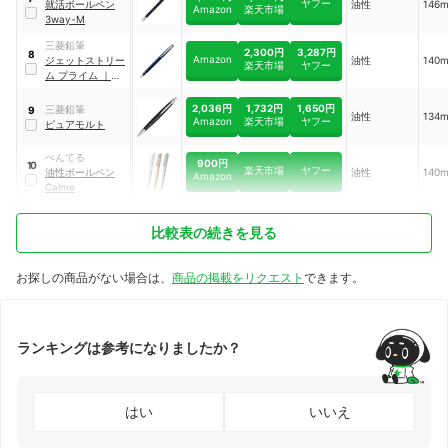
ヤフー
就活ボールペン
油性
146
Amazon
楽天市場
3way-M
三菱鉛筆
2,300円
3,287円
8
Amazon
ジェットストリー
油性
140
楽天市場
ヤフー
ム プライム
｜
SXK-3000-05
2,036円
1,732円
1,650円
三菱鉛筆
9
油性
134
Amazon
楽天市場
ヤフー
ピュアモルト
ぺんてる
900円
10
楽天市場
ヤフー
油性ボールペン
油性
140
Amazon
Calme
比較表の続きを見る
お探しの商品がない場合は、
商品の掲載をリクエスト
できます。
ランキングは参考になりましたか？
はい
いいえ