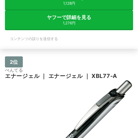
1,128円
ヤフーで詳細を見る
1,276円
コンテンツの誤りを送信する
2位
ぺんてる
エナージェル
｜
エナージェル
｜
XBL77-A