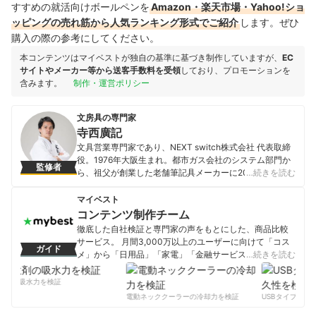
すすめの就活向けボールペンを
Amazon・楽天市場・Yahoo!ショ
ッピングの売れ筋から人気ランキング形式でご紹介
します。ぜひ
購入の際の参考にしてください。
本コンテンツはマイベストが独自の基準に基づき制作していますが、
EC
サイトやメーカー等から送客手数料を受領
しており、プロモーションを
含みます。
制作・運営ポリシー
文房具の専門家
寺西廣記
文具営業専門家であり、NEXT switch株式会社 代表取締
役。1976年大阪生まれ。都市ガス会社のシステム部門か
監修者
ら、祖父が創業した老舗筆記具メーカーに2006年に転
…続きを読む
職。営業、経営企画を経て2014年9月に独立し現職。ベ
ンチャー文具メーカーを営業、企画面で支援。「文具営
マイベスト
業専門家」、文具道師範代として文具通販「文具道」の
コンテンツ制作チーム
運営。「TVチャンピオン極」文房具王選手権準優勝。
徹底した自社検証と専門家の声をもとにした、商品比較
YouTube「文具道師範代」チャンネル。MBA(経営学修
サービス。 月間3,000万以上のユーザーに向けて「コス
ガイド
士)。
メ」から「日用品」「家電」「金融サービス」まで、ベ
…続きを読む
寺西廣記のプロフィール
ストな商品を選んでもらうために、毎日コンテンツを制
作中。
剤の吸水力を検証
コンテンツ制作チームのプロフィール
電動ネッククーラーの冷却力を検証
USBタイプCケー