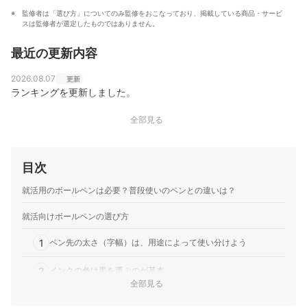
監修者は「選び方」についてのみ監修をおこなっており、掲載している商品・サービ
スは監修者が選定したものではありません。
最近の更新内容
2026.08.07
更新
ランキングを更新しました。
全部見る
目次
就活用のボールペンは必要？普段使いのペンとの違いは？
就活向けボールペンの選び方
1
ペン先の太さ（字幅）は、用途によって使い分けよう
2
インクの色は黒を選ぶのが基本
全部見る
3
ゲルインクが使いやすい。にじみやすい水性インクは避けよう