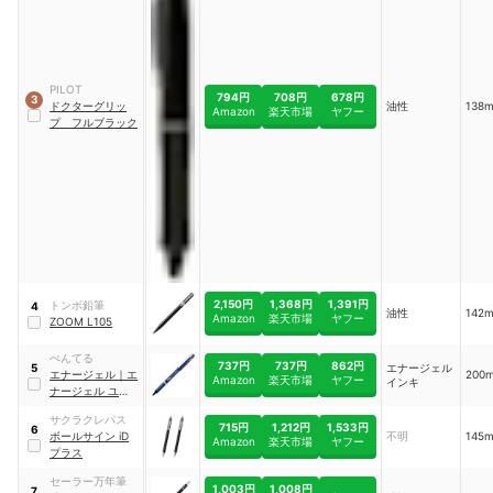
PILOT
794円
708円
678円
3
ドクターグリッ
油性
138
Amazon
楽天市場
ヤフー
プ フルブラック
2,150円
1,368円
1,391円
トンボ鉛筆
4
油性
142
Amazon
楽天市場
ヤフー
ZOOM L105
ぺんてる
737円
737円
862円
エナージェル
5
エナージェル
｜
エ
200
Amazon
楽天市場
ヤフー
インキ
ナージェル ユーロ
｜
XBLN25-A
サクラクレパス
715円
1,212円
1,533円
6
ボールサイン iD
不明
145
Amazon
楽天市場
ヤフー
プラス
セーラー万年筆
1,003円
1,008円
7