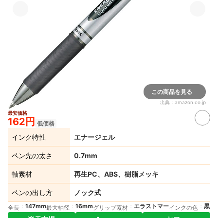
この商品を見る
出典：
amazon.co.jp
最安価格
162円
低価格
インク特性
エナージェル
ペン先の太さ
0.7mm
軸素材
再生PC、ABS、樹脂メッキ
ペンの出し方
ノック式
147mm
16mm
エラストマー
黒
全長
最大軸径
グリップ素材
インクの色