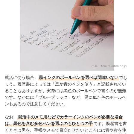
出典：
item.rakuten.co.jp
就活に使う場合、
黒インクのボールペンを選べば間違いない
でし
ょう。履歴書によっては「黒か青のペンを使う」と記載されてい
ることもありますが、実際には黒色のボールペンで書くのが無難
です。
なかには「ブルーブラック」など、黒に似た色のボールペ
ンもあるので注意してください。
なお、
就活中のメモ用などでカラーインクのペンが必要な場合
は、黒色を含む多色ペンを選ぶのもひとつの手
です。履歴書を書
くときは黒を、手帳やメモで目立たせたいところには青や赤を使