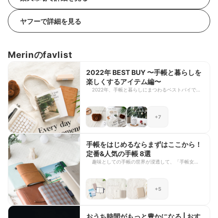
ヤフーで詳細を見る
Merinのfavlist
2022年 BEST BUY 〜手帳と暮らしを
楽しくするアイテム編〜
2022年、手帳と暮らしにまつわるベストバイで
す。 どれも手帳時間・おうち時間を、今までより
もっと楽しく豊かにしてくれた愛しのアイテムばか
りです。ぜひ暮らしに取り入れてみてください♪
+7
手帳をはじめるならまずはここから！
定番&人気の手帳 8選
趣味としての手帳の世界が浸透して、「手帳女子」
という言葉も生まれるなど、情報管理ツールだけで
ない楽しさが広がりつつある手帳の世界ですが、ひ
とくちに「手帳」といっても、数え切れないぐらい
+5
種類があります。 これから手帳を始めたい方向け
に、「まずはここだけおさえておけばOK！」とい
う、特に定番・人気のものを厳選してみました。
LOFTやハンズなどで常に安定して置いてあるもの
おうち時間がもっと豊かになる | おす