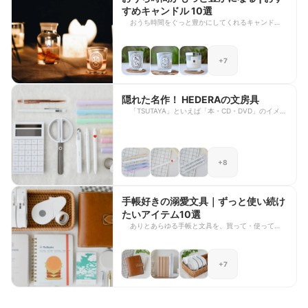
が中心になりますので、店頭にお買い物に行かれた
すめキャンドル 10選
際はぜひご自分に合いそうなものを手に取って見て
おうち時間をぐっと豊かにしてくれるキャンドル。
みるのがおすすめです。 それぞれの手帳にフォー
朝活や手帳タイム・勉強中の気分転換、そしてイン
マット違い・サイズ違いなども存在するので、気に
テリアとしても日常的に手元に添えて楽しんでい
なるものがあった方はぜひ販売サイトや公式HPな
る、暮らしに欠かせないアイテムです。 そんな大
どでじっくりとチェックしてみてくださいね。
+7
好きなキャンドルの中から、特におすすめのものを
10個選んでみました。 アロマキャンドル、音のす
るキャンドル、シンプルなソイワックスの白いキャ
ンドルなどバリエーションは様々。キャンドルは灯
隠れた名作！ HEDERAの文房具
す時間や、消した後の芯の整え方で形が変わるため
「TSUTAYA」といえば「本・CD・DVD」のイメー
「育てる」ことを楽しめるアイテムでもあると言わ
ジが強いと思いますが、実は、とっても素敵な「文
れています。革の手帳をお手入れするように、キャ
房具」も出しているって知っていましたか？ ブラ
ンドルもゆっくりお手入れを楽しみながら使うと愛
ンド名は「HEDERA」 どこにもないデザイン、ミ
着がどんどん湧いてきます。 ぜひ暮らしに取り入
ニマルさと機能性のバランスが効いた独自のスタイ
れて、心安らぐおうち時間を過ごしてみませんか？
+8
ルを貫くTSUTAYAの文房具プライベートブランド
¨̮
です。 実はこの「HEDERA」シリーズは、
TSUTAYA店内や蔦屋書店でしかお目にかかること
ができない「隠れた名作文房具」なんです。 そん
手帳好きの溺愛文具｜ずっと使い続け
なHEDERAシリーズの中から、特に気に入っている
たいアイテム10選
文房具を集めました。 YouTubeではもっと詳しく
解説をしているので もし気になるアイテムがあっ
ありとあらゆる手帳と文具を、買って・使って・紹
た方は、ぜひ動画も見てみてくださいね☺︎ シンプ
介して… その中で出会った「お気に入り中のお気
ルミニマルで机の上やインテリアにすっと馴染むデ
にり入り！」の手帳と文具を集めてみました。 映
ザインは、無印文房具や韓国文房具が好きな方にも
えやトレンドを一切意識せず、純粋に選んだ大好き
+7
超おすすめです！
なアイテム。機能的に優れたものから、単純に見た
目が好き！というものまで様々です。絶対に手放せ
ない "無人島に持っていきたい文具" です☺︎