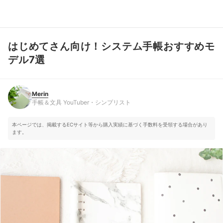
はじめてさん向け！システム手帳おすすめモ
Merin
手帳＆文具 YouTuber・シンプリスト
デル7選
Merin
手帳＆文具 YouTuber・シンプリスト
本ページでは、掲載するECサイト等から購入実績に基づく手数料を受領する場合があり
ます。