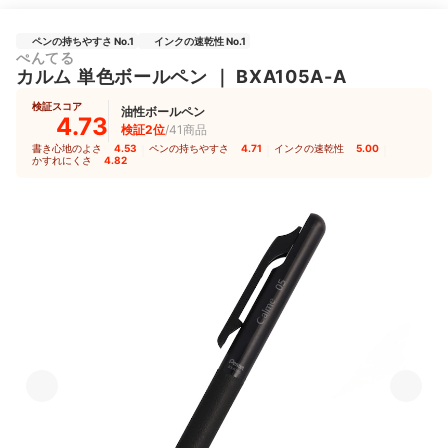
ペンの持ちやすさ No.1
インクの速乾性 No.1
ぺんてる
カルム 単色ボールペン
｜
BXA105A-A
検証スコア
油性ボールペン
4.73
検証2位
/41商品
書き心地のよさ
4.53
｜
ペンの持ちやすさ
4.71
｜
インクの速乾性
5.00
｜
かすれにくさ
4.82