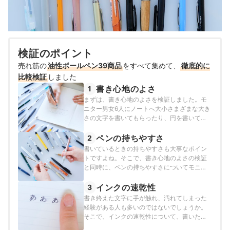
検証のポイント
売れ筋の
油性ボールペン39商品
をすべて集めて、
徹底的に
比較検証
しました
書き心地のよさ
1
まずは、書き心地のよさを検証しました。モ
ニター男女6人にノートへ大小さまざまな大き
さの文字を書いてもらったり、円を書いても
らったりしました。その際、紙への引っかか
り・インクの出る量・ペン先の動かしやす
ペンの持ちやすさ
2
さ・なめらかさに着目し、すべての商品の書
書いているときの持ちやすさも大事なポイン
き心地を評価してもらいました。
トですよね。そこで、書き心地のよさの検証
と同時に、ペンの持ちやすさについてモニタ
ーに評価してもらいました。その際、グリッ
プの素材・重さ・凸凹の有無・ペンの長さに
インクの速乾性
3
着目し、持ちやすいと感じるものを高評価と
書き終えた文字に手が触れ、汚れてしまった
しました。
経験がある人も多いのではないでしょうか。
そこで、インクの速乾性について、書いた文
字をこすって確認し、汚れが少ないものほど