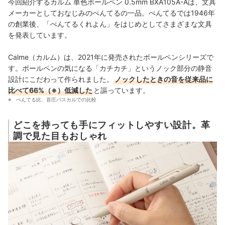
今回紹介するカルム 単色ボールペン 0.5mm BXA105A-Aは、文具
メーカーとしておなじみのぺんてるの一品。ぺんてるでは1946年
の創業後、「ぺんてるくれよん」をはじめとしてさまざまな文具
を発表しています。
Calme（カルム）は、2021年に発売されたボールペンシリーズで
す。ボールペンの気になる「カチカチ」というノック部分の静音
設計にこだわって作られました。
ノックしたときの音を従来品に
比べて66%（※）低減した
と謳っています。
ぺんてる比、音圧パスカルでの比較
どこを持っても手にフィットしやすい設計。革
調で見た目もおしゃれ