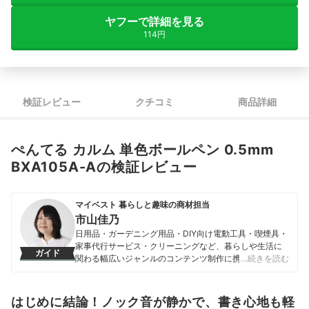
ヤフーで詳細を見る
114円
検証レビュー
クチコミ
商品詳細
ぺんてる カルム 単色ボールペン 0.5mm
BXA105A-Aの検証レビュー
マイベスト 暮らしと趣味の商材担当
市山佳乃
日用品・ガーデニング用品・DIY向け電動工具・喫煙具・
家事代行サービス・クリーニングなど、暮らしや生活に
ガイド
関わる幅広いジャンルのコンテンツ制作に携わる。「一
…続きを読む
人ひとりが選んでよかったと感じる選択肢を提供するこ
と」をモットーに、コンテンツ制作を行なっている。
市山佳乃のプロフィール
はじめに結論！ノック音が静かで、書き心地も軽