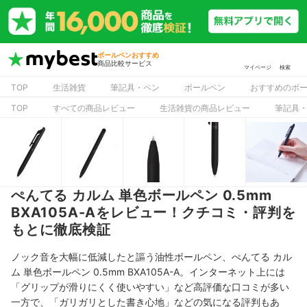
ボールペンおすすめ
商品比較サービス
マイページ
検索
TOP
生活雑貨
筆記具・ペン
ボールペン
おすすめのボ
TOP
すべての商品レビュー
生活雑貨の商品レビュー
筆記具
ぺんてる カルム 単色ボールペン 0.5mm
BXA105A-Aをレビュー！クチコミ・評判を
もとに徹底検証
ノック音を大幅に低減したと謳う油性ボールペン、ぺんてる カル
ム 単色ボールペン 0.5mm BXA105A-A。インターネット上には
「グリップが滑りにくく使いやすい」など高評価な口コミが多い
一方で、「ガリガリとした書き心地」などの気になる評判もあ