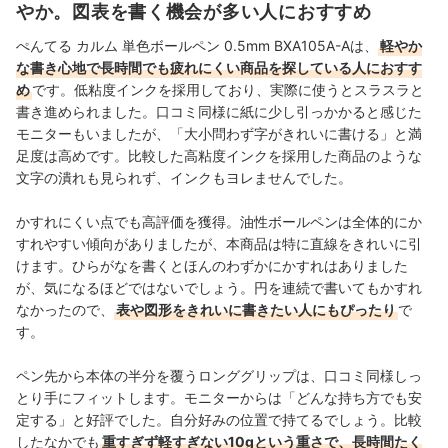
やか。図表を書く機会が多い人におすすめ
ぺんてる カルム 単色ボールペン 0.5mm BXA105A-Aは、
軽やか
な書き心地で長時間でも疲れにくい商品を探している人におすす
め
です。低粘度インクを採用しており、実際に使うとスラスラと
書き進められました。口コミ同様に紙に少し引っかかると感じた
モニターもいましたが、「大小問わず字がきれいに書ける」と満
足度は高めです。比較した高粘度インクを採用した商品のような
文字の潰れも見られず、インクもヨレませんでした。
かすれにくい点でも高評価を獲得。油性ボールペンは全体的にか
すれやすい傾向がありましたが、本商品は特に直線をきれいに引
けます。ひらがなを書くとほんのわずかにかすれはありました
が、気になるほどではないでしょう。円を連続で書いてもかすれ
なかったので、
表や図形をきれいに書きたい人にもぴったり
で
す。
ペン先から本体の半分を覆うロンググリップは、口コミ同様しっ
とり手にフィットします。モニターからは「どんな持ち方でも安
定する」と好評でした。自分好みの位置で持てるでしょう。比較
したなかでも
重すぎず軽すぎない10gという重さで、長時間たく