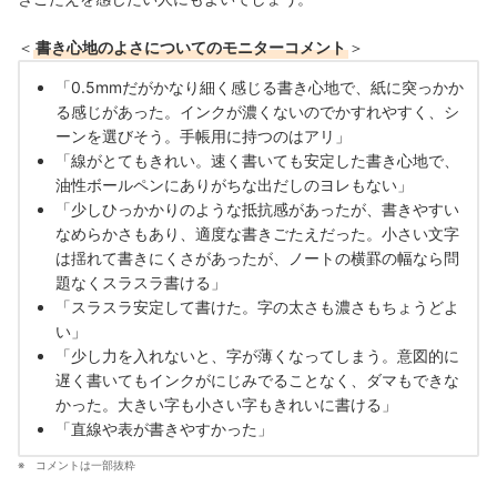
＜
書き心地のよさについてのモニターコメント
＞
「0.5mmだがかなり細く感じる書き心地で、紙に突っかか
る感じがあった。インクが濃くないのでかすれやすく、シ
ーンを選びそう。手帳用に持つのはアリ」
「線がとてもきれい。速く書いても安定した書き心地で、
油性ボールペンにありがちな出だしのヨレもない」
「少しひっかかりのような抵抗感があったが、書きやすい
なめらかさもあり、適度な書きごたえだった。小さい文字
は揺れて書きにくさがあったが、ノートの横罫の幅なら問
題なくスラスラ書ける」
「スラスラ安定して書けた。字の太さも濃さもちょうどよ
い」
「少し力を入れないと、字が薄くなってしまう。意図的に
遅く書いてもインクがにじみでることなく、ダマもできな
かった。大きい字も小さい字もきれいに書ける」
「直線や表が書きやすかった」
コメントは一部抜粋