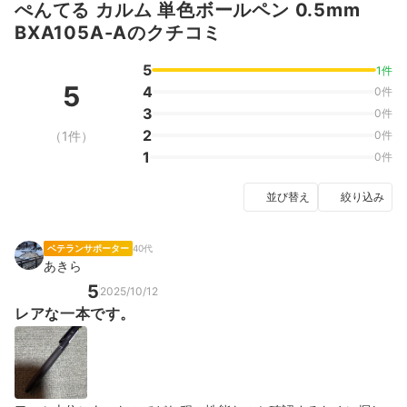
ぺんてる カルム 単色ボールペン 0.5mm
BXA105A-Aのクチコミ
5
1件
5
4
0件
3
0件
2
（1件）
0件
1
0件
並び替え
絞り込み
ベテランサポーター
40代
あきら
5
2025/10/12
レアな一本です。