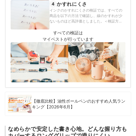
高評価としました。
かすれにくさ
4
インクのかすれにくさの検証では、すべての
商品を以下の方法で確認し、線のかすれが少
ないものほど高評価としました。＜検証方法
＞①5×15cmの範囲につなげて円を書く
②「あいおうえお・かきくけこ」を書く
すべての検証は
③①②でかすれた箇所を数える
マイベストが行っています
【徹底比較】油性ボールペンのおすすめ人気ラン
キング【2026年6月】
なめらかで安定した書き心地。どんな握り方も
カバーするロンググリップで滑りにくい