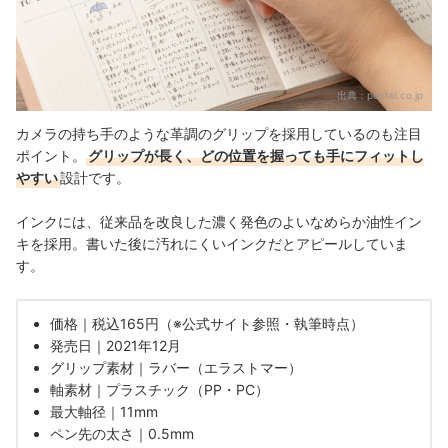
出典：
pentel.co.jp
カメラの持ち手のような革調のグリップを採用しているのも注目
ポイント。
グリップが長く、どの位置を握っても手にフィットし
やすい
設計です。
インクには、従来品を改良した濃く発色のよいなめらか油性イン
キを採用。書いた後に汚れにくいインクだとアピールしていま
す。
価格｜税込165円（※公式サイト参照・執筆時点）
発売日｜2021年12月
グリップ素材｜ラバー（エラストマー）
軸素材｜プラスチック（PP・PC）
最大軸径｜11mm
ペン先の太さ｜0.5mm