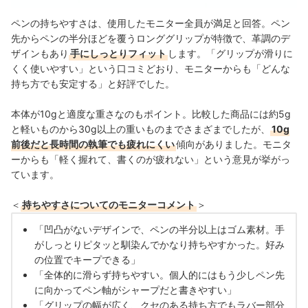
ペンの持ちやすさは、使用したモニター全員が満足と回答。ペン
先からペンの半分ほどを覆うロンググリップが特徴で、革調のデ
ザインもあり
手にしっとりフィット
します。「グリップが滑りに
くく使いやすい」という口コミどおり、モニターからも「どんな
持ち方でも安定する」と好評でした。
本体が10gと適度な重さなのもポイント。比較した商品には約5g
と軽いものから30g以上の重いものまでさまざまでしたが、
10g
前後だと長時間の執筆でも疲れにくい
傾向がありました。モニタ
ーからも「軽く握れて、書くのが疲れない」という意見が挙がっ
ています。
＜
持ちやすさについてのモニターコメント
＞
「凹凸がないデザインで、ペンの半分以上はゴム素材。手
がしっとりピタッと馴染んでかなり持ちやすかった。好み
の位置でキープできる」
「全体的に滑らず持ちやすい。個人的にはもう少しペン先
に向かってペン軸がシャープだと書きやすい」
「グリップの幅が広く、クセのある持ち方でもラバー部分