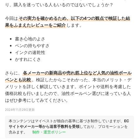
り、購入を迷っている人もいるのではないでしょうか？
今回は
その実力を確かめるため、以下の4つの観点で検証した結
果をふまえたレビューをご紹介
します。
書き心地のよさ
ペンの持ちやすさ
インクの速乾性
かすれにくさ
さらに、
各メーカーの新商品や売れ筋上位など人気の油性ボール
ペンとも比較
。検証したからこそわかった、本当のメリット・デ
メリットを詳しく解説していきます。ポイントや送料を考慮した
価格比較も行いましたので、油性ボールペン選びに迷っている人
はぜひ参考にしてみてください。
2024年11月29日更新
本コンテンツはマイベストが独自の基準に基づき制作していますが、
EC
サイトやメーカー等から送客手数料を受領
しており、プロモーションを
含みます。
制作・運営ポリシー