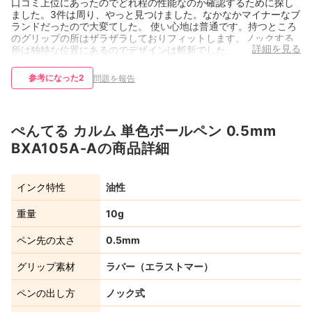
口コミ上位にあったのでどれ程の性能なのか確認するために探し
ました。3件は周り、やっと見つけました。なかなかマイナーなブ
ランドだったので大変てした。 使い心地は普通です。持つところ
のグリップの所はザラザラしておりフィットします。ノックする
詳細を見る
所は独特な位置にあるのでデザインは斬新でした。
参考になった
2
問題を報告
ぺんてる カルム 単色ボールペン 0.5mm
BXA105A-Aの商品詳細
インク特性
油性
重量
10g
ペン先の太さ
0.5mm
グリップ素材
ラバー（エラストマー）
ペンの出し方
ノック式