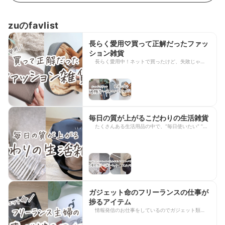
zuのfavlist
長らく愛用♡買って正解だったファッ
ション雑貨
長らく愛用中！ネットで買ったけど、失敗じゃなか
ったファッション雑貨をご紹介します♫
毎日の質が上がるこだわりの生活雑貨
たくさんある生活用品の中で、“毎日使いたい” “こ
れがいい！”と思い、おすすめの生活雑貨を集めま
した！！
ガジェット命のフリーランスの仕事が
捗るアイテム
情報発信のお仕事をしているのでガジェット類は必
需品。その中でも本当におすすめのアイテムを厳選