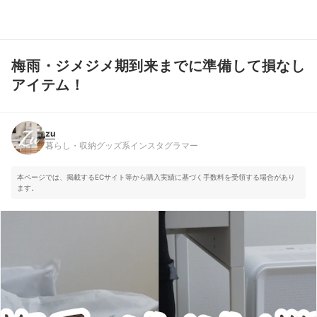
梅雨・ジメジメ期到来までに準備して損なし
zu
暮らし・収納グッズ系インスタグラマー
アイテム！
zu
暮らし・収納グッズ系インスタグラマー
本ページでは、掲載するECサイト等から購入実績に基づく手数料を受領する場合があり
ます。