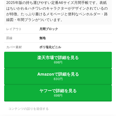
2025年版の持ち運びやすい定番A6サイズ月間手帳です。表紙
はちいかわ＆ハチワレのキャラクターがデザインされているの
が特徴。たっぷり書けるメモページと便利なペンホルダー・路
線図・年間プランがついています。
レイアウト
月間ブロック
罫線
無地
カバー素材
ポリ塩化ビニル
楽天市場で詳細を見る
698円
Amazonで詳細を見る
830円
ヤフーで詳細を見る
698円
コンテンツの誤りを送信する