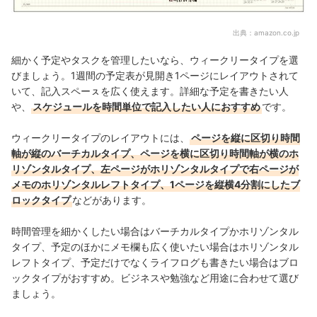
出典：
amazon.co.jp
細かく予定やタスクを管理したいなら、ウィークリータイプを選
びましょう。1週間の予定表が見開き1ページにレイアウトされて
いて、記入スペーㇲを広く使えます。
詳細な予定を書きたい人
や、
スケジュールを時間単位で記入したい人におすすめ
です。
ウィークリータイプのレイアウトには、
ページを縦に区切り時間
軸が縦のバーチカルタイプ、ページを横に区切り時間軸が横のホ
リゾンタルタイプ、左ページがホリゾンタルタイプで右ページが
メモのホリゾンタルレフトタイプ、1ページを縦横4分割にしたブ
ロックタイプ
などがあります。
時間管理を細かくしたい場合はバーチカルタイプかホリゾンタル
タイプ、予定のほかにメモ欄も広く使いたい場合はホリゾンタル
レフトタイプ、予定だけでなくライフログも書きたい場合はブロ
ックタイプがおすすめ。ビジネスや勉強など用途に合わせて選び
ましょう。