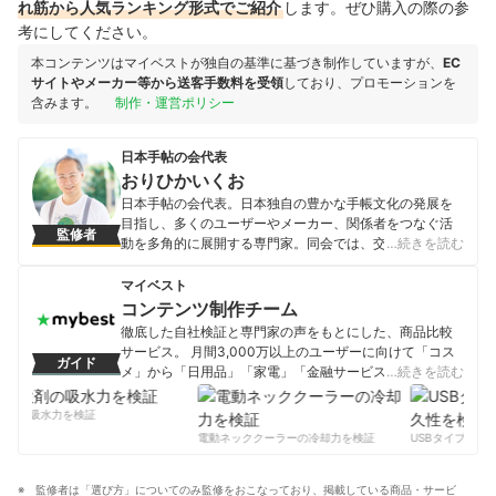
れ筋から人気ランキング形式でご紹介
します。ぜひ購入の際の参
考にしてください。
本コンテンツはマイベストが独自の基準に基づき制作していますが、
EC
サイトやメーカー等から送客手数料を受領
しており、プロモーションを
含みます。
制作・運営ポリシー
日本手帖の会代表
おりひかいくお
日本手帖の会代表。日本独自の豊かな手帳文化の発展を
目指し、多くのユーザーやメーカー、関係者をつなぐ活
監修者
動を多角的に展開する専門家。同会では、交流の場であ
…続きを読む
る「手帳サロン」、ものづくりのワークショップ「手帳
メイク」、書き比べイベント「手帳総選挙」などを主
マイベスト
催。手帳関連の書籍監修を手がけるほか、企業・学校向
コンテンツ制作チーム
けの講座、学生向けの手帳活用コンテストへの協力、海
徹底した自社検証と専門家の声をもとにした、商品比較
外交流などにも尽力。手帳を通じたライフスタイルの向
サービス。 月間3,000万以上のユーザーに向けて「コス
ガイド
上や教育支援、国際交流に精力的に取り組んでいる。
メ」から「日用品」「家電」「金融サービス」まで、ベ
…続きを読む
おりひかいくおのプロフィール
ストな商品を選んでもらうために、毎日コンテンツを制
作中。
剤の吸水力を検証
コンテンツ制作チームのプロフィール
電動ネッククーラーの冷却力を検証
USBタイプCケー
監修者は「選び方」についてのみ監修をおこなっており、掲載している商品・サービ