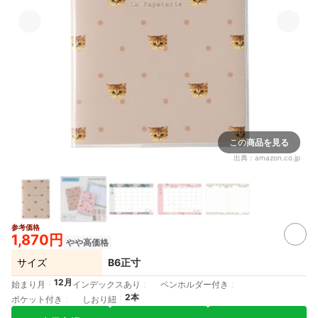
この商品を見る
出典：
amazon.co.jp
参考価格
1,870円
やや高価格
サイズ
B6正寸
12月
始まり月
インデックスあり
ペンホルダー付き
2本
ポケット付き
しおり紐