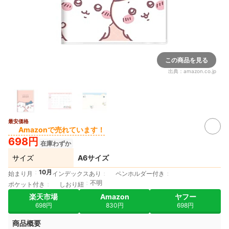
この商品を見る
出典：
amazon.co.jp
最安価格
Amazonで売れています！
698円
在庫わずか
サイズ
A6サイズ
10月
始まり月
インデックスあり
ペンホルダー付き
不明
ポケット付き
しおり紐
楽天市場
Amazon
ヤフー
698円
830円
698円
商品概要