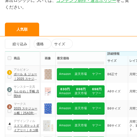
算出ロジックについては、
コンテンツ制作・運営ポリシー
をご覧
ください。
人気順
絞り込み
価格
サイズ
詳細情報
商品
画像
最安価格
サイズ
レイ
アルビオン
1
Amazon
楽天市場
ヤフー
ポール ＆ ジョー
B6正寸
月間
｜
2025 スケジュ
ール帳
サンスター文具
830円
698円
698円
2
ちいかわ
｜
手帳 月
A6サイズ
月間
Amazon
楽天市場
ヤフー
間A6
マークス
3
Amazon
楽天市場
ヤフー
2025 スケジュー
B6サイズ
月間
ル帳
｜
25ADR-
CMF05
デザインフィル
月間
4
Amazon
楽天市場
ヤフー
ミドリ
ポケットダ
B6サイズ
ク、
ト
イアリー
｜
ネコ柄