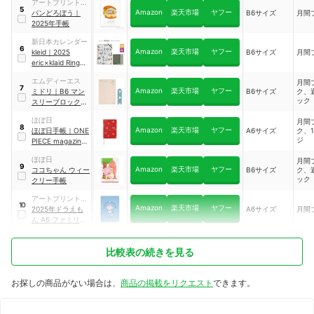
アートプリントジ
5
Amazon
楽天市場
ヤフー
ヤパン
パンどろぼう
｜
B6サイズ
月間
2025年手帳
新日本カレンダー
6
Amazon
楽天市場
ヤフー
kleid
｜
2025
B6サイズ
月間
eric×klaid Ring
diary B6
エムディーエス
月間
7
Amazon
楽天市場
ヤフー
ミドリ
｜
B6 マン
B6サイズ
ク、
ック
スリーブロック＆
ウィークリーレフ
ほぼ日
月間
ト
8
Amazon
楽天市場
ヤフー
ほぼ日手帳
｜
ONE
A6サイズ
ク、
ジ
PIECE magazine
DON!
ほぼ日
月間
9
Amazon
楽天市場
ヤフー
ココちゃん ウィー
B6サイズ
ク、
ック
クリー手帳
アートプリントジ
10
Amazon
楽天市場
ヤフー
ヤパン
2025年ドラえも
A6サイズ
月間
ん A6 ファミリー
ダイアリー
｜
1000132245
比較表の続きを見る
お探しの商品がない場合は、
商品の掲載をリクエスト
できます。