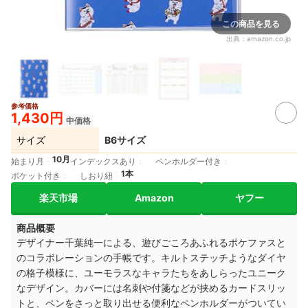
この商品を見る
出典：
amazon.co.jp
参考価格
1,430円
中価格
サイズ
B6サイズ
10月
始まり月
インデックスあり
ペンホルダー付き
1本
ポケット付き
しおり紐
楽天市場
Amazon
ヤフー
商品概要
デザイナー千葉純一による、遊びごころあふれるポケファスと
のコラボレーションの手帳です。キルトステッチようなダイヤ
の格子模様に、ユーモラスなキャラたちをあしらったユニーク
なデザイン。カバーには名刺や付箋などが挟めるカードスリッ
トと、ペンをさっと取り出せる便利なペンホルダーがついてい