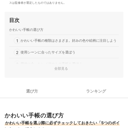
スは監修者が選定したものではありません。
目次
かわいい手帳の選び方
1
かわいい手帳の種類はさまざま。好みの色や絵柄に注目しよう
2
使用シーンに合ったサイズを選ぼう
3
用途に合ったレイアウトの手帳を選ぼう
全部見る
4
手帳の開始月は、ライフスタイルに合わせてチョイスしよう
5
使いやすさを求めるなら、機能性もしっかりチェック
選び方
ランキング
かわいい手帳全50商品おすすめ人気ランキング
かわいい手帳がもっとかわいくなる書き方は？
かわいい手帳の選び方
手帳と一緒にペンを持ち運べば、予定を書き込みやすくて便利
かわいい手帳を選ぶ際に必ずチェックしておきたい「5つのポイ