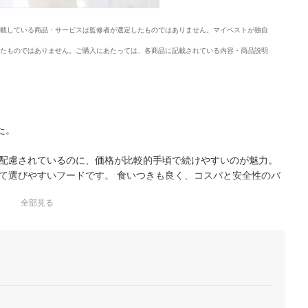
載している商品・サービスは監修者が選定したものではありません。マイベストが独自
たものではありません。ご購入にあたっては、各商品に記載されている内容・商品説明
た。
配慮されているのに、価格が比較的手頃で続けやすいのが魅力。
て選びやすいフードです。 食いつきも良く、コスパと安全性のバ
全部見る
/妊娠・授乳期の母猫用
猫を迎えてから使っていますが、食いつきがとても良く、しっか
バランスも考えられており、成長期のごはんとして安心感がありま
く、分包タイプで鮮度を保ちやすい点も便利です。