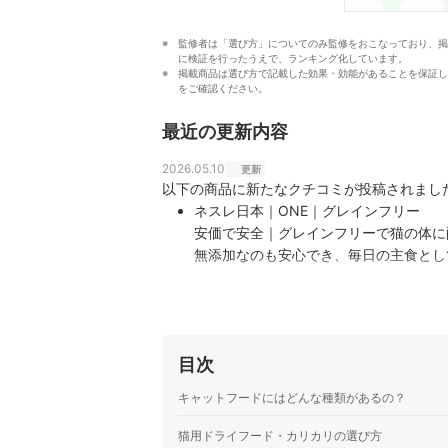
監修者は「選び方」についてのみ監修をおこなっており、掲
に検証を行ったうえで、ランキング化しています。
掲載商品は選び方で記載した効果・効能があることを保証し
をご確認ください。
最近の更新内容
2026.05.10
更新
以下の商品に新たなクチコミが投稿されまし
ネスレ日本｜ONE｜グレインフリー
安価で安全｜グレインフリーで猫の体に
無添加なのも安心でき、毎日の主食とし
ランスがとても良いと感じています。
ネスレ日本｜ONE｜1歳までの子ねこ用
子猫期に安心して続けられるフード｜子
り食べてくれます。 高たんぱくで栄養
目次
す。 価格も比較的手頃なので続けやす
キャットフードにはどんな種類があるの？
猫用ドライフード・カリカリの選び方