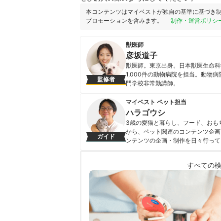
本コンテンツはマイベストが独自の基準に基づき
プロモーションを含みます。
制作・運営ポリシ
獣医師
彦坂道子
獣医師。東京出身。日本獣医生命科
1,000件の動物病院を担当。動物
監修者
門学校非常勤講師。
彦坂道子のプロフィール
マイベスト ペット担当
ハラゴウシ
3歳の愛猫と暮らし、フード、おも
から、ペット関連のコンテンツ企画
ガイド
ンテンツの企画・制作を日々行って
ハラゴウシのプロフィール
すべての