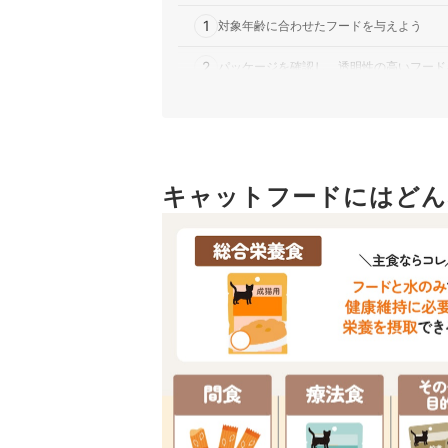
1
対象年齢に合わせたフードを与えよう
2
パッケージを確認し、透明性の高いフード
3
健康状態・悩みに合わせたフードを取り入
猫用ドライフード・カリカリ全92商品おすすめ人
売れ筋の人気猫用ドライフード・カリカリ全92商
キャットフードにはどん
猫用ドライフード・カリカリの売れ筋ランキング