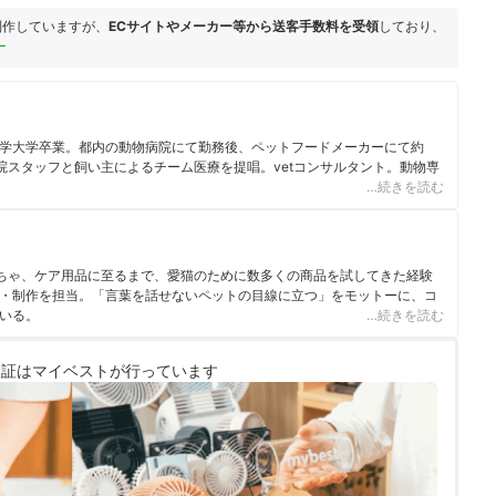
制作していますが、
ECサイトやメーカー等から送客手数料を受領
しており、
ー
学大学卒業。都内の動物病院にて勤務後、ペットフードメーカーにて約
病院スタッフと飼い主によるチーム医療を提唱。vetコンサルタント。動物専
…続きを読む
ちゃ、ケア用品に至るまで、愛猫のために数多くの商品を試してきた経験
・制作を担当。「言葉を話せないペットの目線に立つ」をモットーに、コ
いる。
…続きを読む
検証は
マイベストが行っています