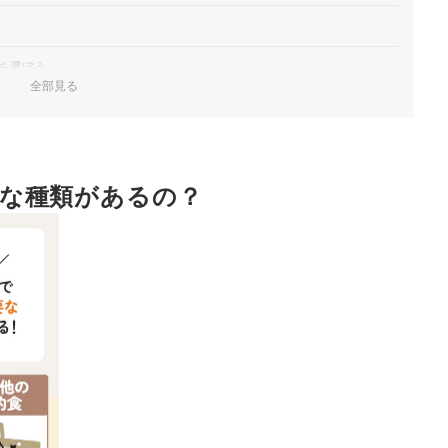
を選ぼう
全部見る
れよう
気ランキング
品を徹底比較！
な種類があるの？
もチェック！