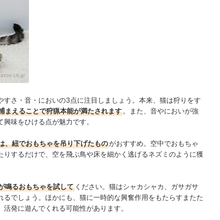
azon.co.jp
やすさ・音・においの3点に注目しましょう。本来、猫は狩りをす
捕まえることで狩猟本能が満たされます
。また、音やにおいが強
て興味をひける点が魅力です。
は、紐でおもちゃを吊り下げたもの
がおすすめ。空中でおもちゃ
たりするだけで、空を飛ぶ鳥や床を細かく逃げるネズミのように獲
が鳴るおもちゃを試して
ください。猫はシャカシャカ、ガサガサ
れるでしょう。ほかにも、猫に一時的な興奮作用をもたらすまたた
、活発に遊んでくれる可能性があります。