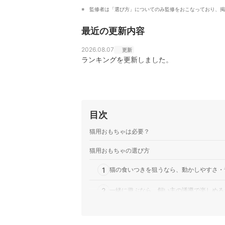
監修者は「選び方」についてのみ監修をおこなっており、掲
最近の更新内容
2026.08.07
更新
ランキングを更新しました。
目次
猫用おもちゃは必要？
猫用おもちゃの選び方
1
猫の食いつきを狙うなら、動かしやすさ・
2
一緒に遊ぶなら、飼い主の誘導で楽しめる
3
猫がひとりで遊ぶなら、誘導がなくても夢