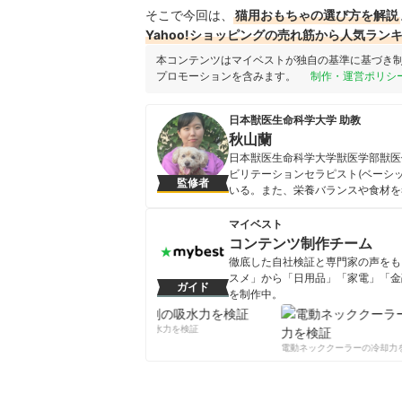
そこで今回は、
猫用おもちゃの選び方を解説
Yahoo!ショッピングの売れ筋から人気ラン
本コンテンツはマイベストが独自の基準に基づき
プロモーションを含みます。
制作・運営ポリシ
日本獣医生命科学大学 助教
秋山蘭
日本獣医生命科学大学獣医学部獣医
ビリテーションセラピスト(ベーシ
監修者
いる。また、栄養バランスや食材を
秋山蘭のプロフィール
マイベスト
コンテンツ制作チーム
徹底した自社検証と専門家の声をもと
スメ」から「日用品」「家電」「金
ガイド
を制作中。
コンテンツ制作チームのプロフ
柔軟剤の吸水力を検証
電動ネッククーラーの冷却力を