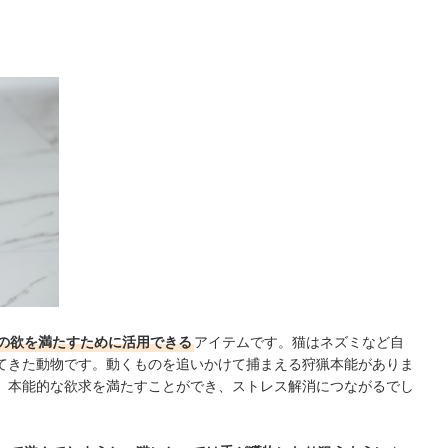
便利
きいものを選ぼう
ツがあると長く使える
なおもちゃにも注目しよう
ら
の欲を満たすために活用できる
アイテムです。
猫はネズミなど自
てきた動物です。動くものを追いかけて捕まえる狩猟本能がありま
、本能的な欲求を満たすことができ、ストレス解消につながるでし