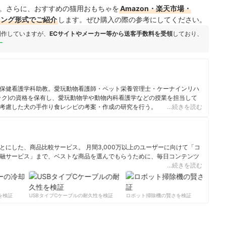
。さらに、おすすめの猫用おもちゃを
Amazon・楽天市場・
キング形式でご紹介
します。ぜひ購入の際の参考にしてください。
制作していますが、
ECサイトやメーカー等から送客手数料を受領
しており、
ー
保健看護学科助教。愛玩動物看護師・ペット栄養管理士・ケーナインリハ
ック)の資格を保有し、愛玩動物学や動物内科看護学などの授業を担当して
考慮した犬の手作り食レシピの考案・作成の研究を行う。
…続きを読む
にした、商品比較サービス。 月間3,000万以上のユーザーに向けて「コ
融サービス」まで、ベストな商品を選んでもらうために、毎日コンテンツ
…続きを読む
ィール
検証
USBタイプCケーブルの耐久性を検証
ロボット掃除機の賢さを検証
サ