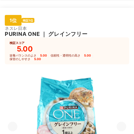
1位
検証1位
ネスレ日本
PURINA
ONE
｜
グレインフリー
検証スコア
5.00
栄養バランスのよさ
5.00
｜
信頼性・透明性の高さ
5.00
｜
保管のしやすさ
5.00