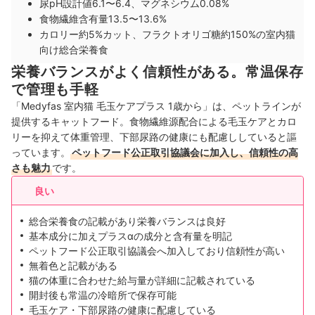
尿pH設計値6.1〜6.4、マグネシウム0.08%
食物繊維含有量13.5〜13.6%
カロリー約5%カット、フラクトオリゴ糖約150%の室内猫
向け総合栄養食
栄養バランスがよく信頼性がある。常温保存
で管理も手軽
「Medyfas 室内猫 毛玉ケアプラス 1歳から」は、ペットラインが
提供するキャットフード。食物繊維源配合による毛玉ケアとカロ
リーを抑えて体重管理、下部尿路の健康にも配慮ししていると謳
っています。
ペットフード公正取引協議会に加入し、信頼性の高
さも魅力
です。
良い
総合栄養食の記載があり栄養バランスは良好
基本成分に加えプラスαの成分と含有量を明記
ペットフード公正取引協議会へ加入しており信頼性が高い
無着色と記載がある
猫の体重に合わせた給与量が詳細に記載されている
開封後も常温の冷暗所で保存可能
毛玉ケア・下部尿路の健康に配慮している