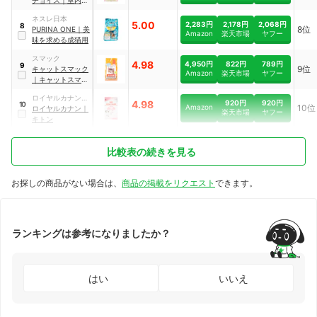
チョイス
｜
室内で
暮らす子猫用
ネスレ日本
5.00
2,283円
2,178円
2,068円
8
8位
PURINA
ONE
｜
美
Amazon
楽天市場
ヤフー
味を求める成猫用
スマック
4.98
4,950円
822円
789円
9
9位
キャットスマック
Amazon
楽天市場
ヤフー
｜
キャットスマッ
ク
ロイヤルカナンジ
920円
920円
4.98
10
Amazon
10位
ャポン
ロイヤルカナン
｜
楽天市場
ヤフー
キトン
比較表の続きを見る
お探しの商品がない場合は、
商品の掲載をリクエスト
できます。
ランキングは参考になりましたか？
はい
いいえ