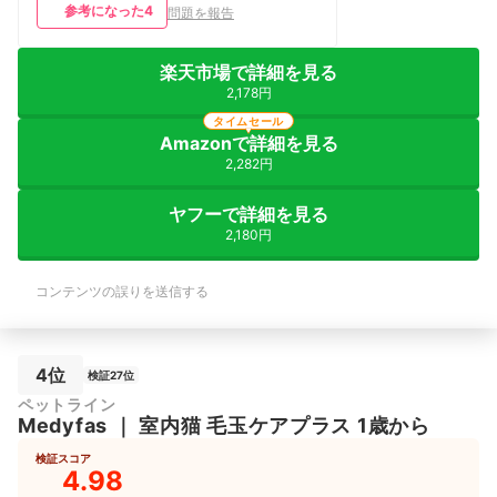
参考になった
4
問題を報告
楽天市場で詳細を見る
2,178円
タイムセール
Amazonで詳細を見る
2,282円
ヤフーで詳細を見る
2,180円
コンテンツの誤りを送信する
4位
検証27位
ペットライン
Medyfas
｜
室内猫 毛玉ケアプラス 1歳から
検証スコア
4.98