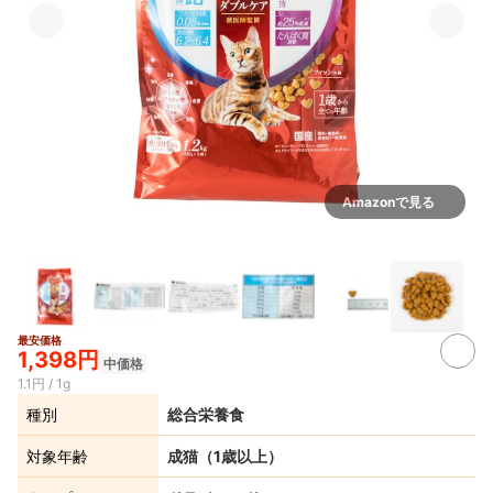
Amazonで見る
最安価格
1,398円
中価格
1.1円 / 1g
種別
総合栄養食
対象年齢
成猫（1歳以上）