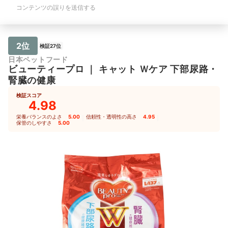
コンテンツの誤りを送信する
2位
検証27位
日本ペットフード
ビューティープロ
｜
キャット Ｗケア 下部尿路・
腎臓の健康
検証スコア
4.98
栄養バランスのよさ
5.00
｜
信頼性・透明性の高さ
4.95
｜
保管のしやすさ
5.00