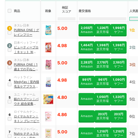
検証
商品
画像
最安価格
人気
スコア
ネスレ日本
5.00
2,055円
1,226円
1,998円
1
1位
PURINA
ONE
｜
グ
Amazon
楽天市場
ヤフー
レインフリー
日本ペットフード
4.98
1,464円
1,398円
1,398円
2
2位
ビューティープロ
Amazon
楽天市場
ヤフー
｜
キャット Ｗケア
下部尿路・腎臓の
ネスレ日本
健康
5.00
2,282円
2,178円
2,180円
3
3位
PURINA
ONE
｜
1
Amazon
楽天市場
ヤフー
歳までの子ねこ
用/妊娠・授乳期
ペットライン
の母猫用
4.98
991円
961円
1,090円
4
4位
Medyfas
｜
室内猫
Amazon
楽天市場
ヤフー
毛玉ケアプラス 1
歳から
ユニ・チャーム
4.80
1,050円
1,320円
5
Amazon
5位
銀のスプーン
｜
パ
楽天市場
ヤフー
ウチ 総合栄養食
｜
288836
ロイヤルカナンジ
4.86
203円
203円
6
Amazon
6位
ャポン
ロイヤルカナン
｜
楽天市場
ヤフー
キトン グレービー
マースジャパンリ
5.00
1,218円
1,218円
7
Amazon
7位
ミテッド
Nutro
ナチュラル
楽天市場
ヤフー