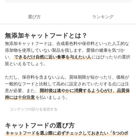
上がりで、離乳したばかりの子猫でも食べやすそうでした。
少量サイズなので使い切りやすく、香料・着色料無添加なの
4
添加物や栄養成分までしっかり確認しよう
も安心。 食いつきも良く、離乳期の栄養補給にぴったりだと
選び方
ランキング
感じました。
5
猫の健康状態や悩みに合わせて選ぼう
無添加キャットフードとは？
無添加キャットフード全73商品おすすめ人気ランキング
無添加キャットフードは、合成着色料や保存料といった人工的な
売れ筋の人気無添加キャットフード全73商品を徹底比較！
添加物を使用していない製品を指します。愛猫の健康を気づか
い、
できるだけ自然に近い食事を与えたい人
にはぴったりの選択
無添加キャットフードの売れ筋ランキングもチェック！
肢といえるでしょう。
ただし、保存料を含まないぶん、賞味期限が短かったり、価格が
一般的なフードと比較して高めに設定されていたりする点には注
意が必要。また、
開封後は速やかに消費するよう心がけ、品質保
持には十分注意
を払いましょう。
コンテンツの誤りを送信する
キャットフードの選び方
キャットフードを選ぶ際に必ずチェックしておきたい「5つのポ