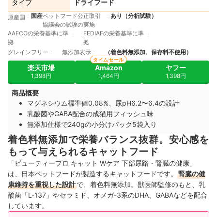
タイプ
ドライフード
国産
ペットフード公正取引
あり（分析試験）
原産国
協議会の試験の実施
AAFCOの栄養基準に準
FEDIAFの栄養基準に準
拠
拠
グレインフリー
無添加表示
（着色料無添加、保存料不使用）
タイムセール
楽天市場
Amazon
ヤフー
1,398円
1,464円
1,398円
商品概要
マグネシウム標準値0.08%、尿pH6.2〜6.4の設計
乳酸菌やGABA配合の成猫用フィッシュ味
無添加仕様で240gの小分けパック5袋入り
着色料無添加で栄養バランス抜群。安心感を
もって与えられるキャットフード
「ビューティープロ キャット Wケア 下部尿路・腎臓の健康」
は、日本ペットフードが製造するキャットフードです。
腎臓の健
康維持を重視した設計
で、着色料無添加。獣医師監修のもと、乳
酸菌「L-137」やセラミド、オメガ-3系のDHA、GABAなどを配合
しています。