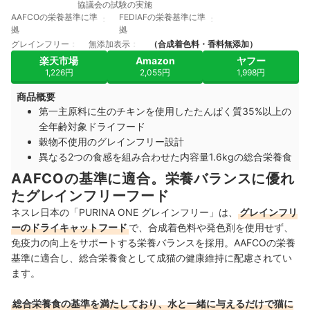
協議会の試験の実施
AAFCOの栄養基準に準
FEDIAFの栄養基準に準
拠
拠
グレインフリー
無添加表示
（合成着色料・香料無添加）
楽天市場
Amazon
ヤフー
1,226円
2,055円
1,998円
商品概要
第一主原料に生のチキンを使用したたんぱく質35%以上の
全年齢対象ドライフード
穀物不使用のグレインフリー設計
異なる2つの食感を組み合わせた内容量1.6kgの総合栄養食
AAFCOの基準に適合。栄養バランスに優れ
たグレインフリーフード
ネスレ日本の「PURINA ONE グレインフリー」は、
グレインフリ
ーのドライキャットフード
で、合成着色料や発色剤を使用せず、
免疫力の向上をサポートする栄養バランスを採用。AAFCOの栄養
基準に適合し、総合栄養食として成猫の健康維持に配慮されてい
ます。
総合栄養食の基準を満たしており、水と一緒に与えるだけで猫に