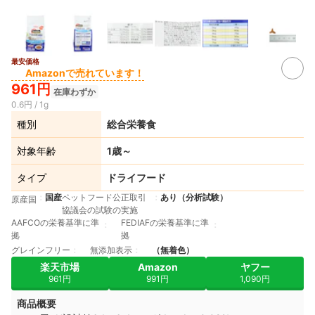
最安価格
2+
Amazonで売れています！
961円
在庫わずか
0.6円 / 1g
種別
総合栄養食
対象年齢
1歳～
タイプ
ドライフード
国産
ペットフード公正取引
あり（分析試験）
原産国
協議会の試験の実施
AAFCOの栄養基準に準
FEDIAFの栄養基準に準
拠
拠
グレインフリー
無添加表示
（無着色）
楽天市場
Amazon
ヤフー
961円
991円
1,090円
商品概要