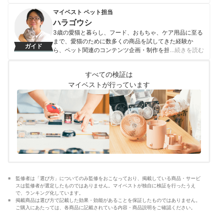
チーム医療を提唱。vetコンサルタント。動物専門学校非
常勤講師。
マイベスト ペット担当
彦坂道子のプロフィール
ハラゴウシ
3歳の愛猫と暮らし、フード、おもちゃ、ケア用品に至る
まで、愛猫のために数多くの商品を試してきた経験か
ガイド
ら、ペット関連のコンテンツ企画・制作を担当。「言葉
…続きを読む
を話せないペットの目線に立つ」をモットーに、コンテ
ンツの企画・制作を日々行っている。
すべての検証は
ハラゴウシのプロフィール
マイベストが行っています
監修者は「選び方」についてのみ監修をおこなっており、掲載している商品・サービ
スは監修者が選定したものではありません。マイベストが独自に検証を行ったうえ
で、ランキング化しています。
掲載商品は選び方で記載した効果・効能があることを保証したものではありません。
ご購入にあたっては、各商品に記載されている内容・商品説明をご確認ください。