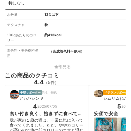
特になし
水分量
12%以下
テクスチャ
粒
100gあたりのカロ
約413kcal
リー
着色料・発色剤不使
（合成着色料不使用）
用
全部見る
この商品のクチコミ
4.4
（5件）
中堅サポーター
男性 | 40代
ベテランサポーター
アカバシンヤ
シムリムねこ
4
5
2025/07/05
2026/
食い付き良く、飽きずに食べてく
安価で安全
れます。
我が家の１歳の猫は、非常に気に入って
食べてくれました。ただ、ややカロリー
が高いので他の低カロリーのエサと混ぜ