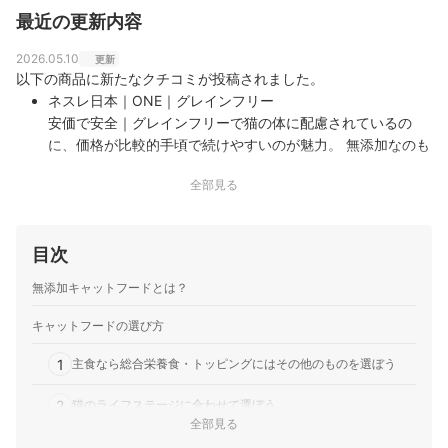
最近の更新内容
2026.05.10
更新
以下の商品に新たなクチコミが投稿されました。
ネスレ日本｜ONE｜グレインフリー
安価で安全｜グレインフリーで猫の体に配慮されているの
に、価格が比較的手頃で続けやすいのが魅力。 無添加なのも
安心でき、毎日の主食として選びやすいフードです。 食いつ
全部見る
きも良く、コスパと安全性のバランスがとても良いと感じて
います。
ネスレ日本｜ONE｜1歳までの子ねこ用/妊娠・授乳期の母猫
目次
用
子猫期に安心して続けられるフード｜子猫を迎えてから使っ
無添加キャットフードとは？
ていますが、食いつきがとても良く、しっかり食べてくれま
す。 高たんぱくで栄養バランスも考えられており、成長期の
キャットフードの選び方
ごはんとして安心感があります。 価格も比較的手頃なので続
1
けやすく、分包タイプで鮮度を保ちやすい点も便利です。
主食なら総合栄養食・トッピングにはその他のものを選ぼう
日本ペットフード｜ビューティープロ｜キャット パウチ 離
2
猫のライフステージに合わせて選ぼう
乳期 まぐろ
全部見る
離乳期でも食べやすい安心ごはん｜とろっとした柔らかい仕
3
フードタイプは2種類。猫の好みと目的に合わせて選ぼう