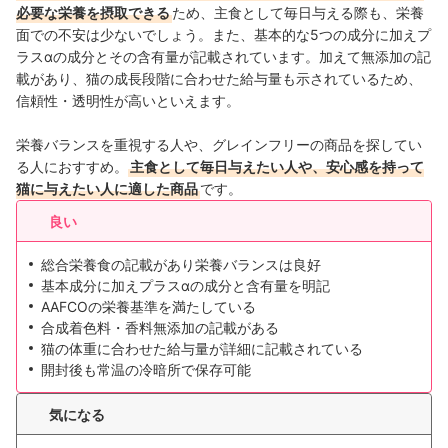
必要な栄養を摂取できる
ため、主食として毎日与える際も、栄養
面での不安は少ないでしょう。また、基本的な5つの成分に加えプ
ラスαの成分とその含有量が記載されています。加えて無添加の記
載があり、猫の成長段階に合わせた給与量も示されているため、
信頼性・透明性が高いといえます。
栄養バランスを重視する人や、グレインフリーの商品を探してい
る人におすすめ。
主食として毎日与えたい人や、安心感を持って
猫に与えたい人に適した商品
です。
良い
総合栄養食の記載があり栄養バランスは良好
基本成分に加えプラスαの成分と含有量を明記
AAFCOの栄養基準を満たしている
合成着色料・香料無添加の記載がある
猫の体重に合わせた給与量が詳細に記載されている
開封後も常温の冷暗所で保存可能
気になる