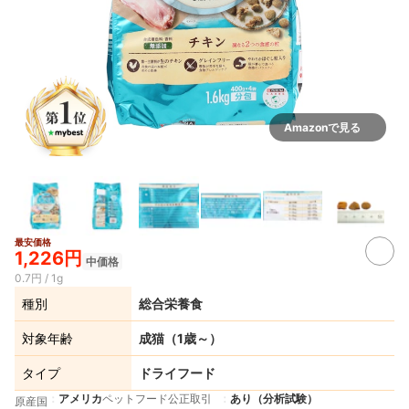
Amazonで見る
最安価格
2+
1,226円
中価格
0.7円 / 1g
種別
総合栄養食
対象年齢
成猫（1歳～）
タイプ
ドライフード
アメリカ
ペットフード公正取引
あり（分析試験）
原産国