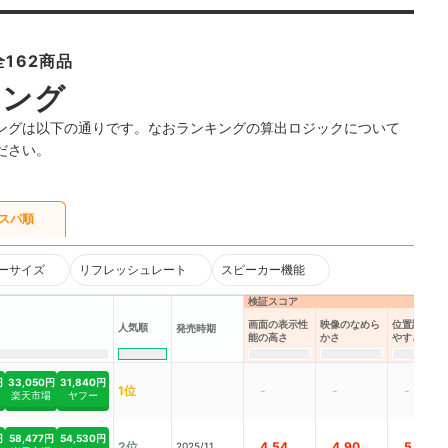
162商品
キング
ングは以下の通りです。なおランキングの算出ロジックについて
ださい。
スパ順
ーサイズ
リフレッシュレート
スピーカー機能
検証スコア
画面の表示性
映像のなめら
位置調整の
人気順
発売時期
能の高さ
かさ
やすさ
円
33,050円
31,840円
1位
-
-
-
楽天市場
ヤフー
円
58,477円
54,530円
2位
4.54
4.90
5.00
2025/11