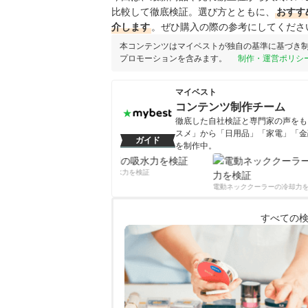
比較して徹底検証。選び方とともに、
おすす
介します
。ぜひ購入の際の参考にしてくださ
本コンテンツはマイベストが独自の基準に基づき
プロモーションを含みます。
制作・運営ポリシ
マイベスト
コンテンツ制作チーム
徹底した自社検証と専門家の声をもと
スメ」から「日用品」「家電」「金
ガイド
を制作中。
コンテンツ制作チームのプロフ
柔軟剤の吸水力を検証
電動ネッククーラーの冷却力を
すべての