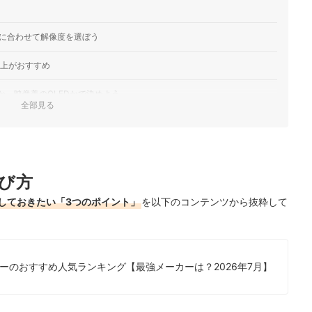
に合わせて解像度を選ぼう
以上がおすすめ
Sか、映像美のOLEDかで決めよう
全部見る
すすめ人気ランキング
12商品を徹底比較！
キングもチェック！
び方
しておきたい「3つのポイント」
を以下のコンテンツから抜粋して
ーのおすすめ人気ランキング【最強メーカーは？2026年7月】