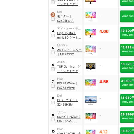
Amazon
ミングモニター
｜
EX-GDU271JAD
Dell
-
3
Amazon
モニター
｜
S2425HS-A
アイ・オー・デー
4.66
49,800
4
タ機器
GigaCrysta
｜
Amazon
miniLED ゲーミン
グモニター
｜
EX-
Minifire
GDQ271JLAQ
-
12,999
5
24インチモニター
Amazon
｜
‎MF24X3C
ASUS
-
16,970
6
TUF Gaming
｜
ゲ
Amazon
ーミングモニター
｜
VG259Q5A
Pixio
4.55
31,500
7
PX278 Wave
｜
Amazon
PX278 Wave
White
Dell
-
18,980
8
Plusモニター
｜
Amazon
S2425HSM
ソニー
-
69,999
9
SONY
｜
INZONE
Amazon
M9
｜
SDM-
U27M90
Pixio
16,500
4.12
10
ゲーミングモニタ