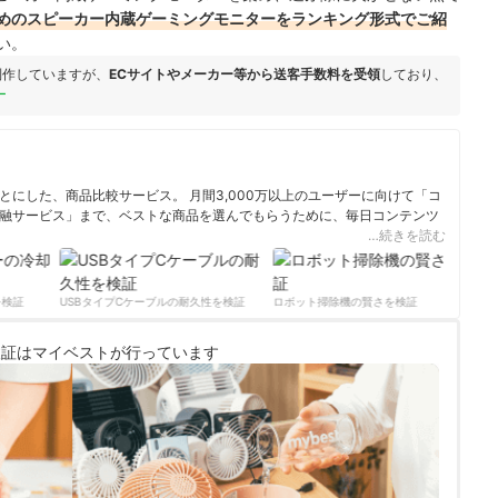
めのスピーカー内蔵ゲーミングモニターをランキング形式でご紹
い。
制作していますが、
ECサイトやメーカー等から送客手数料を受領
しており、
ー
にした、商品比較サービス。 月間3,000万以上のユーザーに向けて「コ
融サービス」まで、ベストな商品を選んでもらうために、毎日コンテンツ
…続きを読む
ィール
検証
USBタイプCケーブルの耐久性を検証
ロボット掃除機の賢さを検証
サー
検証は
マイベストが行っています