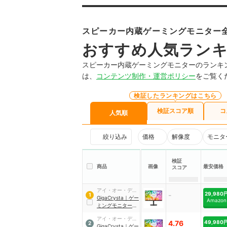
スピーカー内蔵ゲーミングモニター全
おすすめ人気ラン
スピーカー内蔵ゲーミングモニターのランキ
は、
コンテンツ制作・運営ポリシー
をご覧く
検証したランキングはこちら
検証スコア順
コ
人気順
絞り込み
価格
解像度
モニタ
検証
商品
画像
最安価格
スコア
アイ・オー・デー
-
29,980
1
タ機器
GigaCrysta
｜
ゲー
Amazon
ミングモニター
27インチ
｜
EX-
アイ・オー・デー
GDQ271JA
4.76
49,980
2
タ機器
GigaCrysta
｜
ゲー