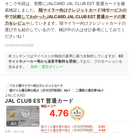
そこで今回は、実際にJALCARD JAL CLUB EST 普通カードを徹
底検証しました。
陸マイラー向けクレジットカード18サービスの
中で比較してわかったJALCARD JAL CLUB EST 普通カードの実
力をレビュー
していきます。陸マイラー向けクレジットカードの
選び方も紹介しているので、検討中の人はぜひ参考にしてみてく
ださいね！
2026年06月30日更新
本コンテンツはマイベストが独自の基準に基づき制作していますが、
EC
サイトやメーカー等から送客手数料を受領
しており、プロモーションを
含みます。
制作・運営ポリシー
ベスト陸マイラー向けクレジットカード
陸マイル還元率の高さ（月10万円利用） No.1
二重取り還元率 No.1
JALCARD
JAL CLUB EST 普通カード
検証スコア
4.76
拡大
陸マイル還元率の高さ（月10万円利用）
5.00
｜
陸マイル還元率の高さ（月20万円利用）
4.96
｜
出典：
jal.co.jp