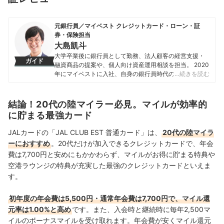
元銀行員／マイベスト クレジットカード・ローン・証
券・保険担当
大島凱斗
大学卒業後に銀行員として勤務、法人顧客の経営支援・
ガイド
融資商品の提案や、個人向け資産運用相談を担当。 2020
年にマイベストに入社、自身の銀行員時代の経験を活か
…続きを読む
し、カードローン・クレジットカード・生命保険・損害
保険・株式投資などの金融サービスやキャッシュレス決
済を専門に解説コンテンツの制作を統括する。 また、
結論！20代の陸マイラー必見。マイルが効率的
Yahoo!ファイナンスで借入や投資への疑問や基礎知識に
に貯まる最強カード
関する連載も担当している。
大島凱斗のプロフィール
JALカードの「JAL CLUB EST 普通カード」は、
20代の陸マイラ
ーにおすすめ
。20代だけが加入できるクレジットカードで、年会
費は7,700円と安めにもかかわらず、マイルがお得に貯まる特典や
空港ラウンジの特典が充実した最強のクレジットカードといえま
す。
初年度の年会費は5,500円・通常年会費は7,700円で、マイル還
元率は1.00%と高め
です。また、入会時と継続時に毎年2,500マ
イルのボーナスマイルを受け取れます。年会費が安くマイル還元