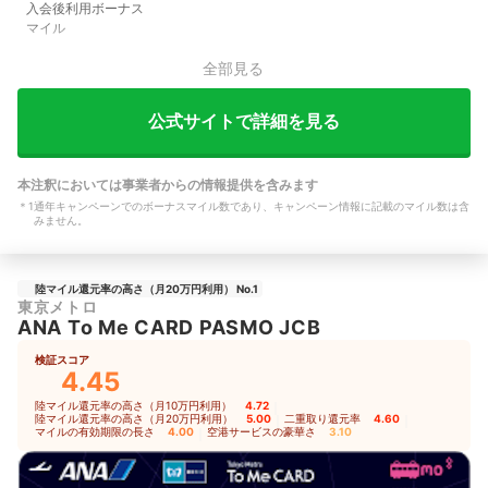
入会後利用ボーナス
マイル
全部見る
公式サイトで詳細を見る
本注釈においては事業者からの情報提供を含みます
＊
1
通年キャンペーンでのボーナスマイル数であり、キャンペーン情報に記載のマイル数は含
みません。
陸マイル還元率の高さ（月20万円利用） No.1
東京メトロ
ANA To Me CARD PASMO JCB
検証スコア
4.45
陸マイル還元率の高さ（月10万円利用）
4.72
｜
陸マイル還元率の高さ（月20万円利用）
5.00
｜
二重取り還元率
4.60
｜
マイルの有効期限の長さ
4.00
｜
空港サービスの豪華さ
3.10