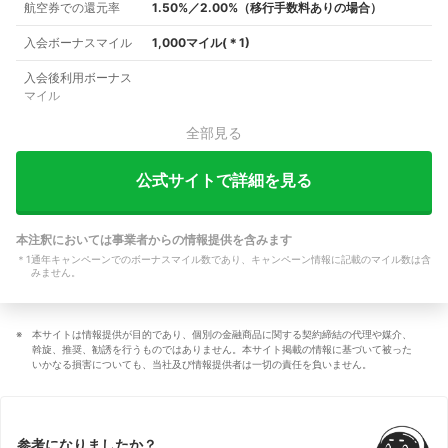
航空券での還元率
1.50%／2.00%（移行手数料ありの場合）
入会ボーナスマイル
1,000マイル
(＊
1
)
入会後利用ボーナス
マイル
全部見る
公式サイトで詳細を見る
本注釈においては事業者からの情報提供を含みます
＊
1
通年キャンペーンでのボーナスマイル数であり、キャンペーン情報に記載のマイル数は含
みません。
本サイトは情報提供が目的であり、個別の金融商品に関する契約締結の代理や媒介、
斡旋、推奨、勧誘を行うものではありません。本サイト掲載の情報に基づいて被った
いかなる損害についても、当社及び情報提供者は一切の責任を負いません。
参考になりましたか？