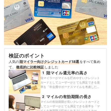
検証のポイント
人気の
陸マイラー向けクレジットカード18選
をすべて集め
て、
徹底的に比較検証
しました
陸マイル還元率の高さ
1
陸マイラーがマイルを貯めやすいクレジット
カードとしてユーザーがとても満足できる基
準を「年会費やボーナスマイルを考慮したマ
イル還元率が高いクレジットカード」とし、
以下の方法で各クレジットカードの検証を行
マイルの有効期限の長さ
2
いました。なお、デフォルトで表示される
マイルの有効期限が長いクレジットカードと
「おすすめ順」のランキングは、毎月10万円
してユーザーがとても満足できる基準を「マ
をクレジットカードで支払った場合に3年で貯
イルを無期限で貯められるクレジットカー