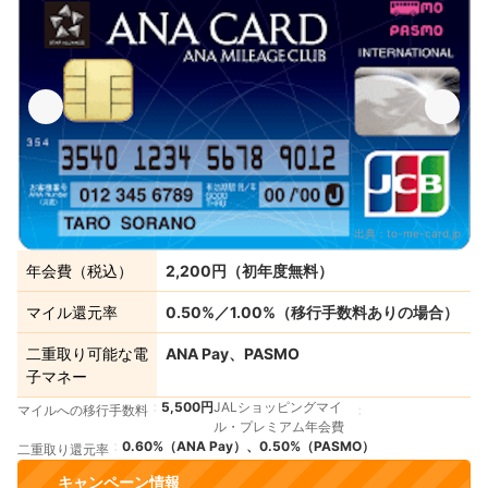
出典：
to-me-card.jp
年会費（税込）
2,200円（初年度無料）
マイル還元率
0.50%／1.00%（移行手数料ありの場合）
二重取り可能な電
ANA Pay、PASMO
子マネー
5,500円
JALショッピングマイ
マイルへの移行手数料
ル・プレミアム年会費
0.60%（ANA Pay）、0.50%（PASMO）
二重取り還元率
キャンペーン情報