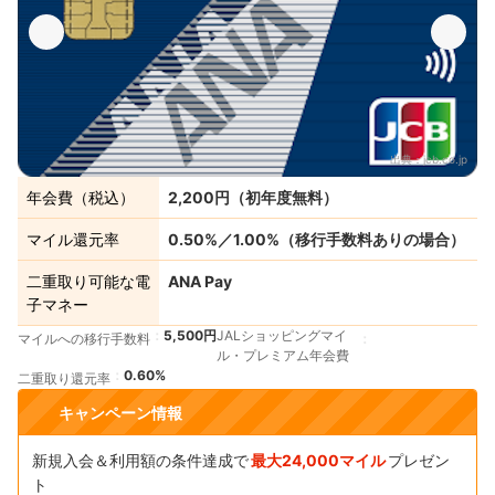
出典：
jcb.co.jp
年会費（税込）
2,200円（初年度無料）
マイル還元率
0.50%／1.00%（移行手数料ありの場合）
二重取り可能な電
ANA Pay
子マネー
5,500円
JALショッピングマイ
マイルへの移行手数料
ル・プレミアム年会費
0.60%
二重取り還元率
キャンペーン情報
新規入会＆利用額の条件達成で
最大24,000マイル
プレゼン
ト