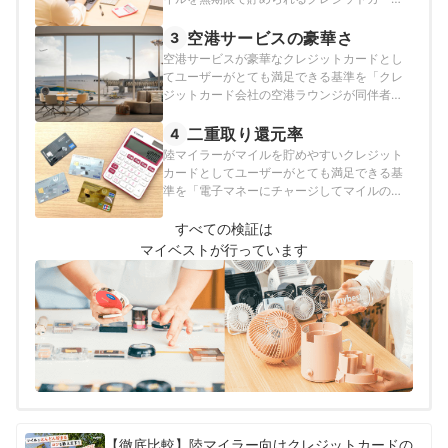
まるマイル数で作成しています。2026年7月
ド」とし、以下の方法で各クレジットカード
20日時点の情報をもとに検証を行っていま
の検証を行いました。2026年7月20日時点の
空港サービスの豪華さ
3
す。
情報をもとに検証を行っています。
空港サービスが豪華なクレジットカードとし
てユーザーがとても満足できる基準を「クレ
ジットカード会社の空港ラウンジが同伴者無
料なうえにプライオリティ・パスも完全無料
で使えて、ビジネスクラスカウンターでの優
二重取り還元率
4
先チェックインができるクレジットカード」
陸マイラーがマイルを貯めやすいクレジット
とし、以下の方法で各クレジットカードの検
カードとしてユーザーがとても満足できる基
証を行いました。2026年7月20日時点の情報
準を「電子マネーにチャージしてマイルの二
をもとに検証を行っています。
重取りをしたときにマイルが貯まりやすいク
レジットカード」とし、以下の方法で各クレ
すべての検証は
ジットカードの検証を行いました。2026年7
マイベストが行っています
月20日時点の情報をもとに検証を行っていま
す。
【徹底比較】陸マイラー向けクレジットカードの