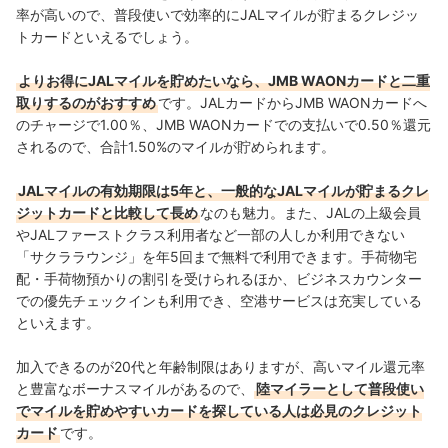
率が高いので、普段使いで効率的にJALマイルが貯まるクレジッ
トカードといえるでしょう。
よりお得にJALマイルを貯めたいなら、JMB WAONカードと二重
取りするのがおすすめ
です。JALカードからJMB WAONカードへ
のチャージで1.00％、JMB WAONカードでの支払いで0.5
0％還元
されるので、合計1.50%のマイルが貯められます。
JALマイルの有効期限は5年と、一般的なJALマイルが貯まるクレ
ジットカードと比較して長め
なのも魅力。また、JALの上級会員
やJALファーストクラス利用者など一部の人しか利用できない
「サクララウンジ」を年5回まで無料で利用できます。手荷物宅
配・手荷物預かりの割引を受けられるほか、ビジネスカウンター
での優先チェックインも利用でき、空港サービスは充実している
といえます。
加入できるのが20代と年齢制限はありますが、高いマイル還元率
と豊富なボーナスマイルがあるので、
陸マイラーとして普段使い
でマイルを貯めやすいカードを探している人は必見のクレジット
カード
です。