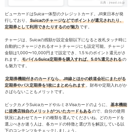
出典：
jreast.co.jp
ビューカードはSuica一体型のクレジットカード。JR東日本が発
行しており、
Suicaのチャージなどでポイントが還元されたり、
定期券として利用できたりするのが魅力
です。
チャージは、
Suicaの残額が設定金額以下になると改札タッチ時に
自動的にチャージされるオートチャージにも設定可能。チャージ
金額は1,000〜10,000円まで設定でき、1.5％のポイント還元がさ
れます。
モバイルSuica定期券を購入すれば、5.0%還元される
の
も魅力です。
定期券機能付きのカードなら、JR線とほかの鉄道会社にまたがる
定期券やバス定期券を1枚にまとめられます
。財布や定期入れがか
さばらないこともメリットです。
ビックカメラSuicaカードやルミネVisaカードのように、
基本機能
に提携店独自のメリットがついたカードもある
ので、自分の使用
状況にあわせてカードの種類を選んでくださいね。どのカードを
選ぶべきか迷う人は、各カードの特徴と選び方を解説している以
下のコンテンツをチェックしましょう。