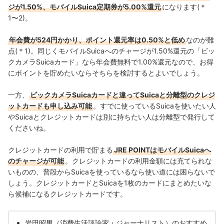
ジが1.50%、モバイルSuica定期券が5.00%還元
になります(＊
1〜2)。
年会費が524円かかり、ポイント還元率は0.50%と低め
なのが難
点(＊1)。同じくモバイルSuicaへのチャージが1.50%還元の「ビッ
クカメラSuicaカード」なら年会費無料で1.00%還元なので、お得
にポイントを貯めたいならそちらを検討するとよいでしょう。
一方、
ビックカメラSuicaカードと違ってSuicaと分離型のクレジ
ットカードも申し込み可能
。すでに使っているSuicaを使いたい人
やSuicaとクレジットカードは別に持ちたい人は分離型で発行して
くださいね。
クレジットカードの利用で貯まる
JRE POINTはモバイルSuicaへ
のチャージが可能
。クレジットカードの利用金額には充てられな
いものの、普段からSuicaを使っているなら使い道には困らないで
しょう。クレジットカードとSuicaを1枚のカードにまとめたいな
ら候補になるクレジットカードです。
岩田昭男（消費生活評論家・ジャーナリスト）のおすすめ