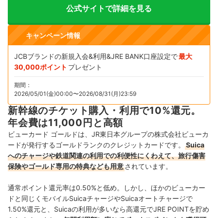
公式サイトで詳細を見る
キャンペーン情報
JCBブランドの新規入会&利用&JRE BANK口座設定で
最大
30,000ポイント
プレゼント
期間：
2026/05/01(金)00:00〜2026/08/31(月)23:59
新幹線のチケット購入・利用で10%還元。
年会費は11,000円と高額
ビューカード ゴールドは、JR東日本グループの株式会社ビューカ
ードが発行するゴールドランクのクレジットカードです。
Suica
へのチャージや鉄道関連の利用での利便性にくわえて、旅行傷害
保険やゴールド専用の特典なども用意
されています。
通常ポイント還元率は0.50%と低め。しかし、ほかのビューカー
ドと同じくモバイルSuicaチャージやSuicaオートチャージで
1.50%還元と、Suicaの利用が多いなら高還元でJRE POINTを貯め