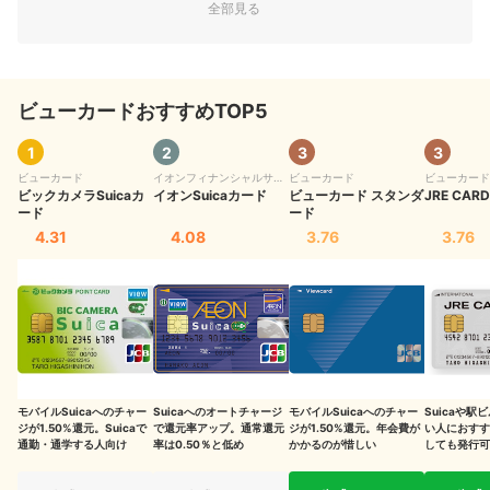
トもらえる
全部見る
ルミネカードはオンライン入会で5,000ptプレゼント
JREカード新規入会で最大10,000ポイントプレゼント
ビューカードおすすめTOP5
大人の休日倶楽部カード入会で最大7,000ポイントプレゼント
1
2
3
3
JALカード入会と利用で最大15,500マイル+最大10,000ポイントも
ビューカード
イオンフィナンシャルサー
ビューカード
ビューカード
ビックカメラSuicaカ
ビス
イオンSuicaカード
ビューカード スタンダ
JRE CARD
らえる
ード
ード
4.31
4.08
3.76
3.76
ビューカードはSuica一体型のクレジットカード
ビューカードのキャンペーンにまつわるFAQ
獲得したポイントは何に使える？
申し込んだあと、カードはいつごろ発行される？
ビューカードアプリは必要？
モバイルSuicaへのチャー
Suicaへのオートチャージ
モバイルSuicaへのチャー
Suicaや駅
ジが1.50%還元。Suicaで
で還元率アップ。通常還元
ジが1.50%還元。年会費が
い人におすす
通勤・通学する人向け
ビューカード以外のクレジットカードもチェック
率は0.50％と低め
かかるのが惜しい
しても発行可