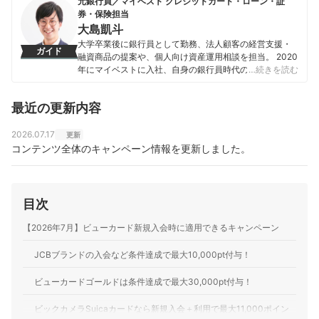
元銀行員／マイベスト クレジットカード・ローン・証
券・保険担当
大島凱斗
大学卒業後に銀行員として勤務、法人顧客の経営支援・
ガイド
融資商品の提案や、個人向け資産運用相談を担当。 2020
年にマイベストに入社、自身の銀行員時代の経験を活か
…続きを読む
し、カードローン・クレジットカード・生命保険・損害
保険・株式投資などの金融サービスやキャッシュレス決
最近の更新内容
済を専門に解説コンテンツの制作を統括する。 また、
Yahoo!ファイナンスで借入や投資への疑問や基礎知識に
関する連載も担当している。
2026.07.17
更新
大島凱斗のプロフィール
コンテンツ全体のキャンペーン情報を更新しました。
目次
【2026年7月】ビューカード新規入会時に適用できるキャンペーン
JCBブランドの入会など条件達成で最大10,000pt付与！
ビューカードゴールドは条件達成で最大30,000pt付与！
ビックカメラSuicaカードなら新規入会＋利用で最大11,000ポイン