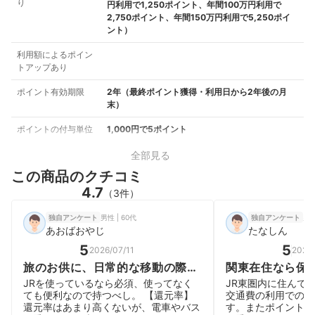
り
円利用で1,250ポイント、年間100万円利用で
2,750ポイント、年間150万円利用で5,250ポイ
ント）
利用額によるポイン
トアップあり
ポイント有効期限
2年（最終ポイント獲得・利用日から2年後の月
末）
ポイントの付与単位
1,000円で5ポイント
全部見る
この商品のクチコミ
4.7
（3件）
男性 | 60代
男性
独自アンケート
独自アンケート
あおばおやじ
たなしん
5
5
2026/07/11
2026
旅のお供に、日常的な移動の際に
関東在住なら保
も便利に使えます。
強のクレジット
JRを使っているなら必須、使ってなく
JR東圏内に住んで
ても便利なので持つべし。 【還元率】
交通費の利用でのポ
還元率はあまり高くないが、電車やバス
す。またポイントを