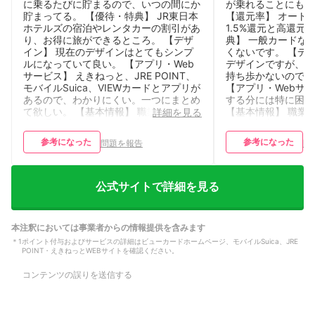
に乗るたびに貯まるので、いつの間にか
が乗れることにも満
貯まってる。 【優待・特典】 JR東日本
【還元率】 オート
ホテルズの宿泊やレンタカーの割引があ
1.5%還元と高還元
り、お得に旅ができるところ。 【デザ
典】 一般カードな
イン】 現在のデザインはとてもシンプ
くないです。 【デ
ルになっていて良い。 【アプリ・Web
デザインですが、結
サービス】 えきねっと、JRE POINT、
持ち歩かないので問
モバイルSuica、VIEWカードとアプリが
【アプリ・Webサ
あるので、わかりにくい。一つにまとめ
する分には特に困ら
て欲しい。 【基本情報】 職業：無職・
【基本情報】 職業
詳細を見る
定年退職 利用期間：5年以上 主な利用
5年以上 主な利用シ
シーン：スーパー・ドラッグストア、交
利用額：1～3万円
参考になった
参考になった
問題を報告
問
通費、旅行・出張 月間利用額：1～3万
ポイント：ポイント
円未満 重要視しているポイント：電子
カード枚数：6枚
マネーやスマホ決済との相性がよい 保
有カード枚数：3枚
公式サイトで詳細を見る
本注釈においては事業者からの情報提供を含みます
＊
1
ポイント付与およびサービスの詳細はビューカードホームページ、モバイルSuica、JRE
POINT・えきねっとWEBサイトを確認ください。
コンテンツの誤りを送信する