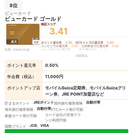
8位
ビューカード
ビューカード ゴールド
検証スコア
3.41
拡大
1/2
ポイント還元率
3.50
｜
ECサイトでの還元率
3.50
｜
コンビニでの還元率
3.50
｜
公共料金での還元率
3.50
｜
出典：
jreast.co.jp
クレカ積立での還元率
-
｜
年会費の安さ
3.30
全部見る
ポイント還元率
0.50%
年会費（税込）
11,000円
ポイントアップ店
モバイルSuica定期券、モバイルSuicaグリ
ーン券、JRE POINT加盟店など
JREポイント
自動付帯
貯まるポイント
国内旅行傷害保険
自動付帯
海外旅行傷害保険
ETCカード発行可能
カード会社の空港ラウ
家族カード発行可能
ンジ利用可能
JCB、VISA
国際ブランド