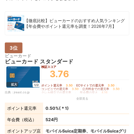
【徹底比較】ビューカードのおすすめ人気ランキング
【年会費やポイント還元率を調査！2026年7月】
3位
ビューカード
ビューカード スタンダード
検証スコア
3.76
拡大
1/2
ポイント還元率
3.50
｜
ECサイトでの還元率
3.50
｜
コンビニでの還元率
3.50
｜
公共料金での還元率
3.50
｜
出典：
jreast.co.jp
クレカ積立での還元率
-
｜
年会費の安さ
4.16
全部見る
ポイント還元率
0.50%
(＊
1
)
年会費（税込）
524円
ポイントアップ店
モバイルSuica定期券、モバイルSuicaグリ