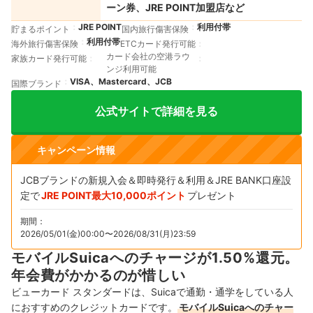
ーン券、JRE POINT加盟店など
JRE POINT
利用付帯
貯まるポイント
国内旅行傷害保険
利用付帯
海外旅行傷害保険
ETCカード発行可能
カード会社の空港ラウ
家族カード発行可能
ンジ利用可能
VISA、Mastercard、JCB
国際ブランド
公式サイトで詳細を見る
キャンペーン情報
JCBブランドの新規入会＆即時発行＆利用＆JRE BANK口座設
定で
JRE POINT最大10,000ポイント
プレゼント
期間：
2026/05/01(金)00:00〜2026/08/31(月)23:59
モバイルSuicaへのチャージが1.50%還元。
年会費がかかるのが惜しい
ビューカード スタンダードは、Suicaで通勤・通学をしている人
におすすめのクレジットカードです。
モバイルSuicaへのチャー