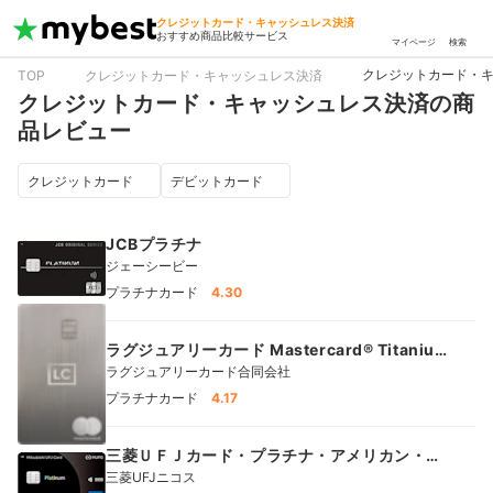
クレジットカード・キャッシュレス決済
おすすめ商品比較サービス
マイページ
検索
クレジットカード・
TOP
クレジットカード・キャッシュレス決済
クレジットカード・キャッシュレス決済の商
品レビュー
クレジットカード
デビットカード
JCBプラチナ
ジェーシービー
プラチナカード
4.30
ラグジュアリーカード Mastercard® Titanium
Card™
ラグジュアリーカード合同会社
プラチナカード
4.17
三菱ＵＦＪカード・プラチナ・アメリカン・エ
キスプレス®・カード
三菱UFJニコス