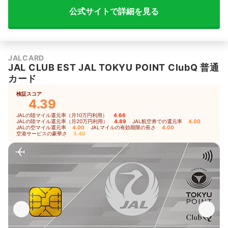
公式サイトで詳細を見る
JALCARD
JAL CLUB EST JAL TOKYU POINT ClubQ 普通
カード
検証スコア
4.39
JALの陸マイル還元率（月10万円利用）
4.66
｜
JALの陸マイル還元率（月20万円利用）
4.89
｜
JAL航空券での還元率
4.00
｜
JALの空マイル還元率
4.00
｜
JALマイルの有効期限の長さ
4.00
｜
空港サービスの豪華さ
3.40