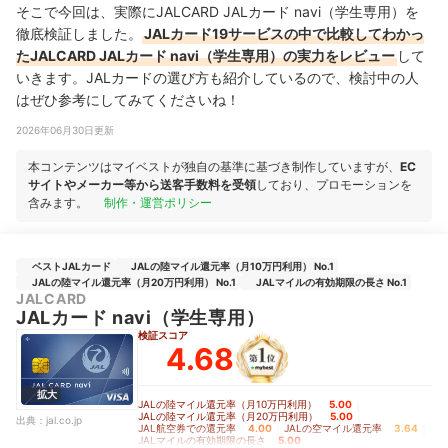
そこで今回は、実際にJALCARD JALカード navi（学生専用）を
徹底検証しました。
JALカード19サービスの中で比較してわかっ
たJALCARD JALカード navi（学生専用）の実力をレビュー
して
いきます。JALカードの選び方も紹介しているので、検討中の人
はぜひ参考にしてみてくださいね！
2026年06月30日更新
本コンテンツはマイベストが独自の基準に基づき制作していますが、
EC
サイトやメーカー等から送客手数料を受領
しており、プロモーションを
含みます。
制作・運営ポリシー
ベストJALカード
JALの陸マイル還元率（月10万円利用） No.1
JALの陸マイル還元率（月20万円利用） No.1
JALマイルの有効期限の長さ No.1
JALCARD
JALカード navi（学生専用）
検証スコア
4.68
拡大
JALの陸マイル還元率（月10万円利用）
5.00
｜
JALの陸マイル還元率（月20万円利用）
5.00
｜
出典：
jal.co.jp
JAL航空券での還元率
4.00
｜
JALの空マイル還元率
3.64
｜
JALマイルの有効期限の長さ
5.00
｜