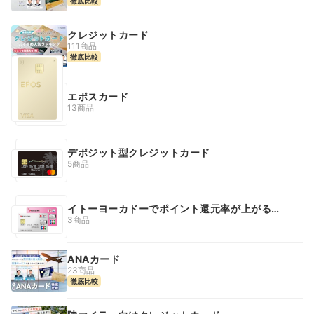
徹底比較
クレジットカード
111商品
徹底比較
エポスカード
13商品
デポジット型クレジットカード
5商品
イトーヨーカドーでポイント還元率が上がるク
レジットカード
3商品
ANAカード
23商品
徹底比較