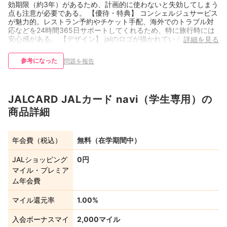
効期限（約3年）があるため、計画的に使わないと失効してしまう
点も注意が必要である。 【優待・特典】 コンシェルジュサービス
が魅力的。レストラン予約やチケット手配、海外でのトラブル対
応などを24時間365日サポートしてくれるため、特に旅行時には
安心感がある。 【デザイン】 jalのロゴが描かれているため、すぐ
詳細を見る
に判別しやすい。 【アプリ・Webサービス】 変なラグもなくスム
ーズに利用できている。 【基本情報】 職業：学生 利用期間：半
参考になった
問題を報告
年未満 主な利用シーン：交通費 月間利用額：1～3万円未満 重要
視しているポイント：年会費が無料・安い 保有カード枚数：1
JALCARD JALカード navi（学生専用）の
商品詳細
年会費（税込）
無料（在学期間中）
JALショッピング
0円
マイル・プレミア
ム年会費
マイル還元率
1.00%
入会ボーナスマイ
2,000マイル