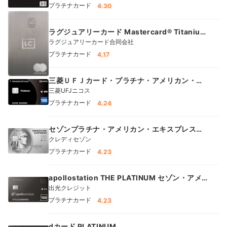
プラチナカード
4.30
ラグジュアリーカード Mastercard® Titanium
Card™
ラグジュアリーカード合同会社
プラチナカード
4.17
三菱ＵＦＪカード・プラチナ・アメリカン・エ
キスプレス®・カード
三菱UFJニコス
プラチナカード
4.24
セゾンプラチナ・アメリカン・エキスプレス
®︎・カード
クレディセゾン
プラチナカード
4.23
apollostation THE PLATINUM セゾン・アメリ
カン・エキスプレス®・カード
出光クレジット
プラチナカード
4.23
dカード PLATINUM