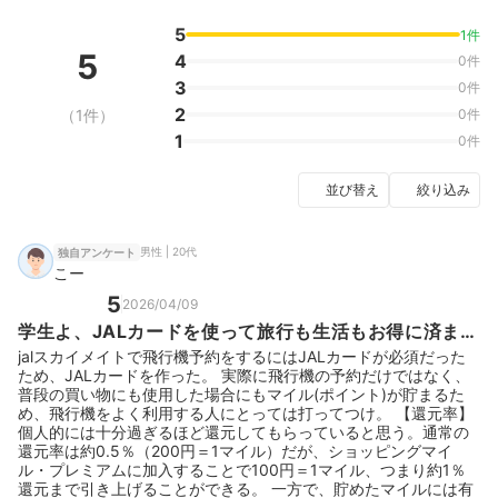
5
1件
5
4
0件
3
0件
2
（1件）
0件
1
0件
並び替え
絞り込み
男性 | 20代
独自アンケート
こー
5
2026/04/09
学生よ、JALカードを使って旅行も生活もお得に済ませ
よう！
jalスカイメイトで飛行機予約をするにはJALカードが必須だった
ため、JALカードを作った。 実際に飛行機の予約だけではなく、
普段の買い物にも使用した場合にもマイル(ポイント)が貯まるた
め、飛行機をよく利用する人にとっては打ってつけ。 【還元率】
個人的には十分過ぎるほど還元してもらっていると思う。通常の
還元率は約0.5％（200円＝1マイル）だが、ショッピングマイ
ル・プレミアムに加入することで100円＝1マイル、つまり約1％
還元まで引き上げることができる。 一方で、貯めたマイルには有