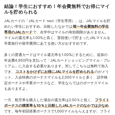
済を専門に解説コンテンツの制作を統括する。 また、
結論！学生におすすめ！年会費無料でお得にマイ
Yahoo!ファイナンスで借入や投資への疑問や基礎知識に
ルを貯められる
関する連載も担当している。
大島凱斗のプロフィール
JALカードの「JALカード navi（学生専用）」は、JALマイルを貯
めたい学生におすすめ。
比較したなかでは
唯一年会費無料の学生
専用のJALカード
で、在学中はマイルの有効期限がありません。
マイルの還元率も1.00%と高く、
普段使いで貯まったJALマイルを
卒業旅行や留学費用にあてる使い方がおすすめです。
多くの普通カードはマイル還元率を1.00%にするために、追加の
年会費4,950円を支払って「JALカードショッピングマイル・プレ
ミアム」に入会する必要があります。対してこちらは無料で加入
でき、
コストをかけずにお得にJALマイルを貯められる
のがメリ
ット。入会特典のボーナスマイルも2,000マイルと多く、語学検
定ボーナスや卒業ボーナスなど、学生ならではのボーナスマイル
もありますよ。
一方、航空券を購入した場合の還元率は2.00％と低く、
フライト
ボーナスの積算率も10％と比較したJALカードのなかでは少なめ
です。毎年初回搭乗ボーナスで1,000マイルもらえますが、フライ