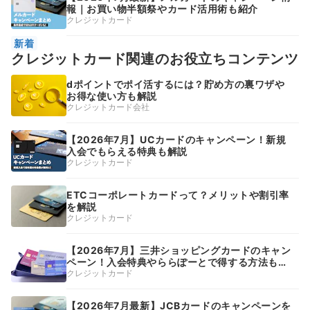
報｜お買い物半額祭やカード活用術も紹介
クレジットカード
新着
クレジットカード関連のお役立ちコンテンツ
dポイントでポイ活するには？貯め方の裏ワザや
お得な使い方も解説
クレジットカード会社
【2026年7月】UCカードのキャンペーン！新規
入会でもらえる特典も解説
クレジットカード
ETCコーポレートカードって？メリットや割引率
を解説
クレジットカード
【2026年7月】三井ショッピングカードのキャン
ペーン！入会特典やららぽーとで得する方法も解
説
クレジットカード
【2026年7月最新】JCBカードのキャンペーンを