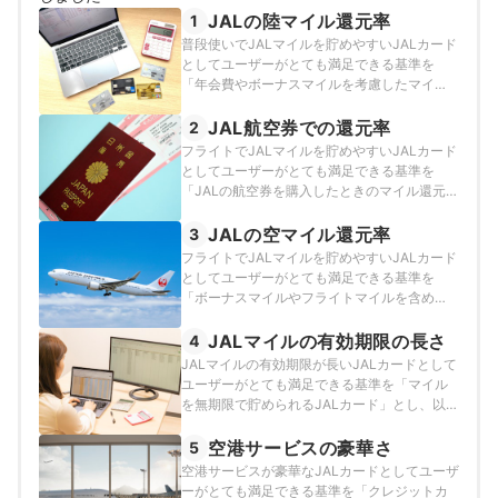
JALの陸マイル還元率
1
普段使いでJALマイルを貯めやすいJALカード
としてユーザーがとても満足できる基準を
「年会費やボーナスマイルを考慮したマイル
還元率が高いJALカード」とし、以下の方法で
各JALカードの検証を行いました。なお、デフ
JAL航空券での還元率
2
ォルトで表示される「おすすめ順」のランキ
フライトでJALマイルを貯めやすいJALカード
ングは、毎月10万円をJALカードで支払った
としてユーザーがとても満足できる基準を
場合に3年で貯まるマイル数で作成していま
「JALの航空券を購入したときのマイル還元率
す。2026年7月20日時点の情報をもとに検証
が高いJALカード」とし、以下の方法で各JAL
を行っています。
カードの検証を行いました。2026年7月20日
JALの空マイル還元率
3
時点の情報をもとに検証を行っています。
フライトでJALマイルを貯めやすいJALカード
としてユーザーがとても満足できる基準を
「ボーナスマイルやフライトマイルを含めた
空マイル還元率が高いJALカード」とし、以下
の方法で各JALカードの検証を行いました。
JALマイルの有効期限の長さ
4
2026年7月20日時点の情報をもとに検証を行
JALマイルの有効期限が長いJALカードとして
っています。
ユーザーがとても満足できる基準を「マイル
を無期限で貯められるJALカード」とし、以下
の方法で各JALカードの検証を行いました。
2026年7月20日時点の情報をもとに検証を行
空港サービスの豪華さ
5
っています。
空港サービスが豪華なJALカードとしてユーザ
ーがとても満足できる基準を「クレジットカ