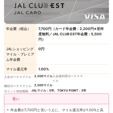
出典：
jal.co.jp
年会費（税込）
7,700円（カード年会費：2,200円※初年
度無料／JAL CLUB EST年会費：5,500
円）
JALショッピング
0円
マイル・プレミア
ム年会費
マイル還元率
1.00%
2,500マイル
入会後利用ボーナスマ
入会ボーナスマイル
イル
2,500マイル
継続ボーナスマイル
JALマイル：5年、TOKYU POINT：3年
ポイント有効期限
良い
年会費が7,700円と安いうえに、マイル還元率が1.00%と高