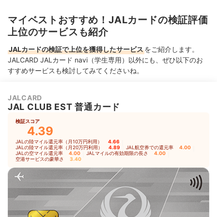
マイベストおすすめ！JALカードの検証評価
上位のサービスも紹介
JALカードの検証で上位を獲得したサービス
をご紹介します。
JALCARD JALカード navi（学生専用）以外にも、ぜひ以下のお
すすめサービスも検討してみてくださいね。
JALCARD
JAL CLUB EST 普通カード
検証スコア
4.39
JALの陸マイル還元率（月10万円利用）
4.66
｜
JALの陸マイル還元率（月20万円利用）
4.89
｜
JAL航空券での還元率
4.00
｜
JALの空マイル還元率
4.00
｜
JALマイルの有効期限の長さ
4.00
｜
空港サービスの豪華さ
3.40