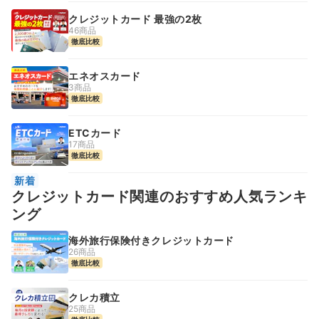
クレジットカード 最強の2枚
46商品
徹底比較
エネオスカード
3商品
徹底比較
ETCカード
17商品
徹底比較
新着
クレジットカード関連のおすすめ人気ランキ
ング
海外旅行保険付きクレジットカード
26商品
徹底比較
クレカ積立
25商品