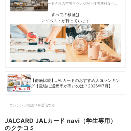
ード会社の空港ラウンジが同伴者無料なうえ
にプライオリティ・パスも完全無料で使え
て、JALのビジネスクラスカウンターでの優先
すべての検証は
チェックインができるJALカード」とし、以下
マイベストが行っています
の方法で各JALカードの検証を行いました。
2026年7月20日時点の情報をもとに検証を行
っています。
【徹底比較】JALカードのおすすめ人気ランキン
グ【最強に還元率が高いのは？2026年7月】
コンテンツの誤りを送信する
JALCARD JALカード navi（学生専用）
のクチコミ