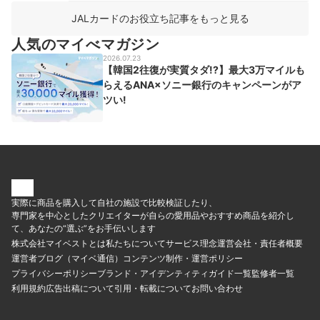
JALカードのお役立ち記事をもっと見る
人気のマイべマガジン
2026.07.23
【韓国2往復が実質タダ!?】最大3万マイルも
らえるANA×ソニー銀行のキャンペーンがア
ツい!
実際に商品を購入して自社の施設で比較検証したり、
専門家を中心としたクリエイターが自らの愛用品やおすすめ商品を紹介し
て、あなたの“選ぶ”をお手伝いします
株式会社マイベストとは
私たちについて
サービス理念
運営会社・責任者概要
運営者ブログ（マイベ通信）
コンテンツ制作・運営ポリシー
プライバシーポリシー
ブランド・アイデンティティ
ガイド一覧
監修者一覧
利用規約
広告出稿について
引用・転載について
お問い合わせ