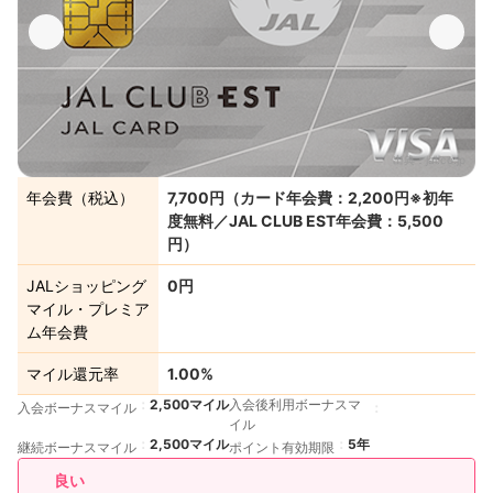
出典：
jal.co.jp
年会費（税込）
7,700円（カード年会費：2,200円※初年
度無料／JAL CLUB EST年会費：5,500
円）
JALショッピング
0円
マイル・プレミア
ム年会費
マイル還元率
1.00%
2,500マイル
入会後利用ボーナスマ
入会ボーナスマイル
イル
2,500マイル
5年
継続ボーナスマイル
ポイント有効期限
良い