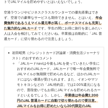
トでJALマイルを貯めやすいとはいえないでしょう。
空港ラウンジやビジネスクラスカウンターでの優先搭乗はでき
ず、空港での豪華なサービスも期待できません。とはいえ、
年会
費無料であるうえマイル還元率が高く、ボーナスマイルも充実し
た魅力的なJALカード
です。学生の間にお得に旅行を楽しみたい
人は入会を検討してみてくださいね。卒業後は自動的に「JAL 普
通カード」に切り替わるので注意しましょう。
岩田昭男（クレジットカード評論家・消費生活ジャーナリ
スト）のおすすめコメント
「JALカードnaviは今後もJALを使っていきたい学生に
おすすめのJALカード。JALカードで唯一年会費無料で
JALマイルが無期限で貯められるなど、ほかのJALカー
ドにはない優遇が受けられます。また、イオンやマツ
モトキヨシなどの「JAL特約店」では2.00%還元になる
ので、普段使いでもお得にJALマイルを貯められるカー
ドといえるでしょう。しかし、
卒業後は年会費2,200
円のJAL 普通カードに自動で切り替わるので要注意。
JALマイルをお得に貯めたいなら20代限定のJAL