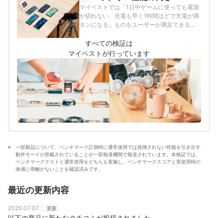
マイベストでは「1日中ゲームに使っても電源
が切れない。充電も早く1時間ほどで充電が満
タンになる」ものをユーザーが満足できる商
品とし、以下のそれぞれの項目のスコアの加
重平均でおすすめ度をスコア化しました。
すべての検証は
マイベストが行っています
一部製品について、ベンチマーク計測時に通常使用では発揮されない性能を引き出す
動作モードが搭載されていることが一部報道機関で報道されています。本検証では、
ベンチマークテストと通常使用をどちらも実施し、ベンチマークスコアと実使用時の
体感に乖離がないことを確認済みです。
最近の更新内容
2026.07.07
更新
以下の商品に新たなクチコミが投稿されました。