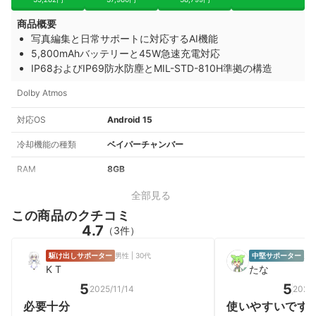
商品概要
写真編集と日常サポートに対応するAI機能
5,800mAhバッテリーと45W急速充電対応
IP68およびIP69防水防塵とMIL-STD-810H準拠の構造
Dolby Atmos
対応OS
Android 15
冷却機能の種類
ベイパーチャンバー
RAM
8GB
全部見る
この商品のクチコミ
4.7
（3件）
駆け出しサポーター
男性 | 30代
中堅サポーター
男性
K T
たな
5
5
2025/11/14
2026/
必要十分
使いやすいです