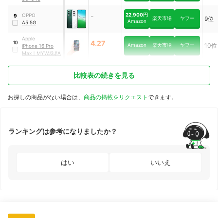
-
22,900円
OPPO
9
楽天市場
ヤフー
9位
Amazon
A5 5G
Apple
4.27
10
Amazon
楽天市場
ヤフー
10位
iPhone 16 Pro
Max
｜
MYWJ3J/A
比較表の続きを見る
お探しの商品がない場合は、
商品の掲載をリクエスト
できます。
ランキングは参考になりましたか？
はい
いいえ