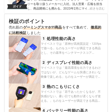
リーを取り扱うメーカーに入社。法人営業・広報を担当
ガイド
し、商品開発にも携わる。2023年2月にマイベストに入
…続きを読む
社し、モバイルバッテリーやビデオカメラなどガジェッ
トやカメラの比較・コンテンツ制作を経験。現在では、
検証のポイント
家電を中心に幅広いジャンルのコンテンツ制作に携わ
る。「専門性をもとにした調査・検証を通じ、一人ひと
売れ筋の
ゲーミングスマホ11商品
をすべて集めて、
徹底的
りに合った選択肢を分かりやすく提案すること」を心が
に比較検証
しました
けて、コンテンツ制作を行っている。
処理性能の高さ
1
八幡康平のプロフィール
マイベストでは「原神が高画質設定・120fps
で遊べる」ものをユーザーが満足できる商品
とし、その基準をベンチマークスコア
2,200,000以上と定めて以下の方法で検証を
行いました。
ディスプレイ性能の高さ
2
マイベストでは「最高環境を出力できるわけ
ではないが、どんなゲームも快適にきれいな
映像で楽しめる」ものをユーザーが満足でき
る商品とし、以下のそれぞれの項目のスコア
の加重平均でおすすめ度をスコア化しまし
熱のこもりにくさ
3
た。
マイベストでは「若干あったかくなるが、不
快感がない。暑い日でも動作が遅くならず使
える。」ものをユーザーが満足できる商品と
し、その基準を38℃以下と定めて以下の方法
で検証を行いました。
バッテリー性能の高さ
4