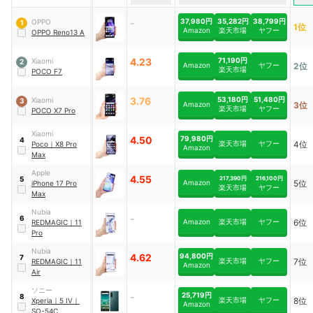
-
37,980円
35,282円
38,799円
OPPO
1
1位
Amazon
楽天市場
ヤフー
OPPO Reno13 A
4.23
71,190円
Xiaomi
2
Amazon
ヤフー
2位
楽天市場
POCO F7
3.76
53,180円
51,480円
Xiaomi
3
Amazon
3位
楽天市場
ヤフー
POCO X7 Pro
Xiaomi
4.50
79,980円
4
楽天市場
ヤフー
4位
Poco
｜
X8 Pro
Amazon
Max
Apple
4.55
217,390円
216,100円
5
Amazon
5位
iPhone 17 Pro
楽天市場
ヤフー
Max
Nubia
-
6
Amazon
楽天市場
ヤフー
6位
REDMAGIC
｜
11
Pro
Nubia
4.62
94,800円
7
楽天市場
ヤフー
7位
REDMAGIC
｜
11
Amazon
Air
ソニー
-
25,719円
8
楽天市場
ヤフー
8位
Xperia
｜
5 IV
｜
Amazon
SO-54C