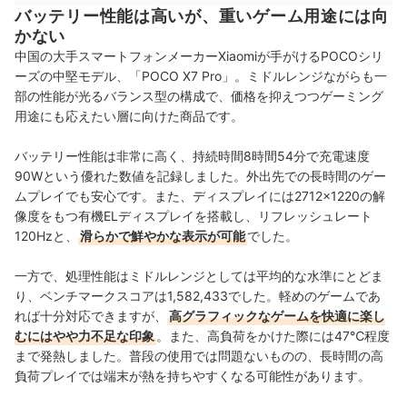
バッテリー性能は高いが、重いゲーム用途には向
かない
中国の大手スマートフォンメーカーXiaomiが手がけるPOCOシリ
ーズの中堅モデル、「POCO X7 Pro」。ミドルレンジながらも一
部の性能が光るバランス型の構成で、価格を抑えつつゲーミング
用途にも応えたい層に向けた商品です。
バッテリー性能は非常に高く、持続時間8時間54分で充電速度
90Wという優れた数値を記録しました。外出先での長時間のゲー
ムプレイでも安心です。また、ディスプレイには2712×1220の解
像度をもつ有機ELディスプレイを搭載し、リフレッシュレート
120Hzと、
滑らかで鮮やかな表示が可能
でした。
一方で、処理性能はミドルレンジとしては平均的な水準にとどま
り、ベンチマークスコアは1,582,433でした。軽めのゲームであ
れば十分対応できますが、
高グラフィックなゲームを快適に楽し
むにはやや力不足な印象
。また、高負荷をかけた際には47℃程度
まで発熱しました。普段の使用では問題ないものの、長時間の高
負荷プレイでは端末が熱を持ちやすくなる可能性があります。