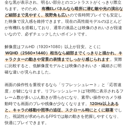
全な黒が表示され、明るい部分とのコントラストがくっきり際立
ちます。そのため、
有機ELパネルなら暗所に潜む敵や光の演出な
ど細部まで見やすく、視野角も広い
ので長時間プレイでも安定し
た映像で没入感を維持できます。現在の高性能モデルのほとんど
が有機ELを搭載しており、通常の液晶とは映像のきれいさが段違
いなので、必ずチェックしたいポイントです。
解像度はフルHD（1920×1080）以上が目安。とくに
WQHD（2560×1440）相当なら細部までくっきりと描かれ、キ
ャラクターの動きや背景の表情までしっかり感じられます
。実際
に比較すると、低解像度モデルとは映像のきれいさ・繊細さに明
確な違いが見られました。
画面の操作性を重視するなら「リフレッシュレート」と「応答速
度」が鍵になります。リフレッシュレートは1秒間に表示されるフ
レーム数が多いぶん動きが滑らかになり、素早い操作やカメラ移
動時でも画面のブレや残像が少なくなります。
120Hz以上ある
と、キャラの移動や照準の追従、スクロール時にとくに顕著
でし
た。視認性が求められるFPSでは敵の動きを把握しやすくなり、
快適にプレイできます。