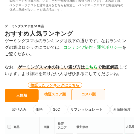
動作モードが搭載されていることが一部報道機関で報道されています。本検証では、
ベンチマークテストと通常使用をどちらも実施し、ベンチマークスコアと実使用時の
体感に乖離がないことを確認済みです。
ゲーミングスマホ全51商品
おすすめ人気ランキング
ゲーミングスマホのランキングは以下の通りです。なおランキン
グの算出ロジックについては、
コンテンツ制作・運営ポリシー
を
ご覧ください。
なお、
ゲーミングスマホの詳しい選び方は
こちら
で徹底解説
して
います。より詳細を知りたい人はぜひ参考にしてくださいね。
検証したランキングはこちら
検証スコア順
コスパ順
人気順
絞り込み
価格
SoC
リフレッシュレート
画面解像度
検証
人気
商品
画像
最安価格
スコア