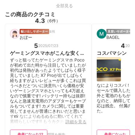
全部見る
この商品のクチコミ
4.3
（6件）
駆け出しサポーター
女性
見習いサポーター
男
おぼー
BAGEL
5
4
2025/07/23
2026
ゲーミングスマホがこんな安く手
コスパマシン
に入るなんて!!
ずっと狙ってたゲーミングスマホ Poco
が初めて出た時から注目していましたが
初代は発熱があったようでしばらく様子
見していました X7 Proが出てしばらく
経ちますがよいレビューが多くこれは買
なによりコスパ！性
うべきだとついに決意!!いくら価格が安
セールで購入したの
いゲーミングスマホといっても4万超え
外と電池のもちが良
なので慎重です! バッテリー持ちは抜群!
なのと、納得して購入
なんと急速充電用のアダプターもケーブ
応は残念。 付属の
ルもついてます! カメラに関しては重要
た。
視してませんが普通にきれいだと思いま
す📸 なによりぬるぬるに動いてくれて
素晴らしいです!! もうカクカクしなくて
詳細を見る
いい! 個人的には超気にいってます!! 唯
一言うなら… ケースもついててありがた
参考になった
12
参考になった
問題を報告
問