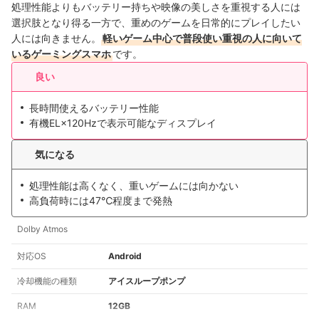
処理性能よりもバッテリー持ちや映像の美しさを重視する人には
選択肢となり得る一方で、重めのゲームを日常的にプレイしたい
人には向きません。
軽いゲーム中心で普段使い重視の人に向いて
いるゲーミングスマホ
です。
良い
長時間使えるバッテリー性能
有機EL×120Hzで表示可能なディスプレイ
気になる
処理性能は高くなく、重いゲームには向かない
高負荷時には47℃程度まで発熱
Dolby Atmos
対応OS
Android
冷却機能の種類
アイスループポンプ
RAM
12GB