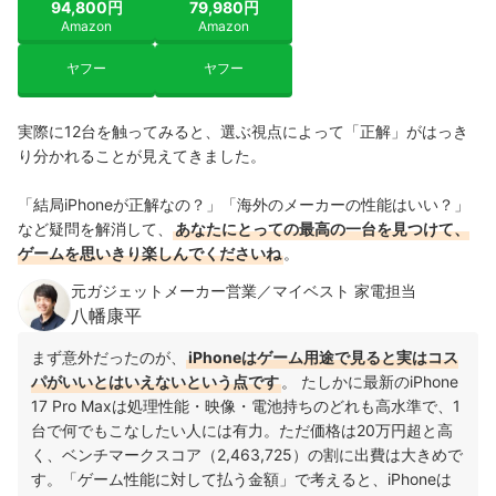
94,800円
79,980円
Amazon
Amazon
ヤフー
ヤフー
実際に12台を触ってみると、選ぶ視点によって「正解」がはっき
り分かれることが見えてきました。
「結局iPhoneが正解なの？」「海外のメーカーの性能はいい？」
など疑問を解消して、
あなたにとっての最高の一台を見つけて、
ゲームを思いきり楽しんでくださいね
。
元ガジェットメーカー営業／マイベスト 家電担当
八幡康平
まず意外だったのが、
iPhoneはゲーム用途で見ると実はコス
パがいいとはいえないという点です
。 たしかに最新のiPhone
17 Pro Maxは処理性能・映像・電池持ちのどれも高水準で、1
台で何でもこなしたい人には有力。ただ価格は20万円超と高
く、ベンチマークスコア（2,463,725）の割に出費は大きめで
す。「ゲーム性能に対して払う金額」で考えると、iPhoneは