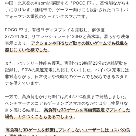
中国・北京発のXiaomiが展開する「POCO F7」。高性能ながらも
手に取りやすい価格帯で、ゲーマー向けにも設計されたコストパ
フォーマンス重視のゲーミングスマホです。
POCO F7は、有機ELディスプレイを搭載し、解像度
2772×1280、リフレッシュレート120Hzと高水準。滑らかな映像
表示により、
アクションやFPSなど動きの速いゲームでも残像を
感じにくい仕様でした
。
また、バッテリー性能も優秀。実測では9時間23分の連続駆動を
記録し、90Wの急速充電に対応していました。バイパス充電には
非対応ながら、日常使いや長時間のゲームでも安心できるスタミ
ナを備えています。
一方で、高負荷をかけた際には約42.7℃程度まで発熱しました。
ベンチマークスコアもゲーミングスマホのなかでは少し物足りな
さを感じる結果に。
高負荷な3Dゲームを高画質設定でプレイした
場合、カクつくこともあるでしょう
。
高負荷な3Dゲームを頻繁にプレイしないユーザーにはコスパの良