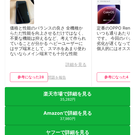
価格と性能のバランスの良さ 全機種か
定番のOPPO Ren
らただ性能を向上させるだけではなく、
いつも通りあたりハ
不要な機能は抑えるなど、考えて作られ
です。 今回のバッ
ていることが分かる ヘビーユーザーに
劣化が遅くなってい
はサブ端末として、スマホをあまり使わ
個人的にはオススメ
ないならメイン端末でも十分な性能
詳細を見る
参考になった
28
参考になった
4
問題を報告
楽天市場で詳細を見る
35,282円
Amazonで詳細を見る
37,980円
ヤフーで詳細を見る