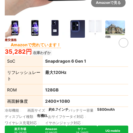
Amazonで見る
6+
最安価格
Amazonで売れています！
35,282円
在庫わずか
SoC
Snapdragon 6 Gen 1
リフレッシュレー
最大120Hz
ト
ROM
128GB
画面解像度
2400×1080
約6.7インチ
5800mAh
冷却機能
画面サイズ
バッテリー容量
有機EL
ディスプレイ種類
おサイフケータイ対応
ワイヤレス充電対応
イヤホンジャック対応
楽天市場
Amazon
ヤフー
UQ mobile
35,282円
37,980円
38,799円