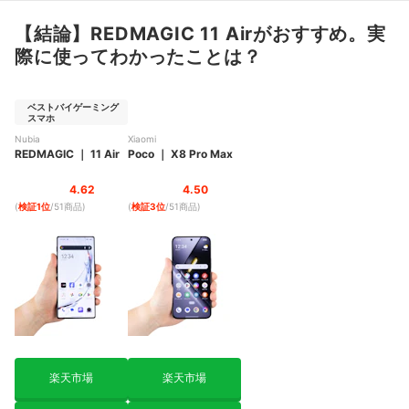
SIMやゲームデータの引き継ぎは難しい？
【結論】REDMAGIC 11 Airがおすすめ。実
際に使ってわかったことは？
ゲーミングスマホは普段使いにも向いている？
ゲーミングスマホの売れ筋ランキングもチェック！
ベストバイゲーミング
スマホ
Nubia
Xiaomi
REDMAGIC
｜
11 Air
Poco
｜
X8 Pro Max
4.62
4.50
(
検証1位
/51商品
)
(
検証3位
/51商品
)
楽天市場
楽天市場