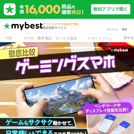
ゲーミングスマホおすすめ
商品比較サービス
マイページ
検索
ゲー
TOP
スマホ・携帯電話・モバイル端末
スマートフォン