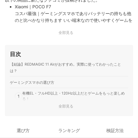
Xiaomi｜POCO F7
コスパ最強｜ゲーミングスマホでありバッテリーの持ちも他
のと比べかなり持ちます いい端末なので使いやすくゲームを
複数DLしても容量が圧迫されません
全部見る
目次
【結論】REDMAGIC 11 Airがおすすめ。実際に使ってわかったこと
は？
ゲーミングスマホの選び方
有機EL・フルHD以上・120Hz以上だとゲームをもっと楽しめ
1
る！
全部見る
ゲーミングスマホ全51商品おすすめ人気ランキング
売れ筋の人気ゲーミングスマホ全11商品を徹底比較！
選び方
ランキング
検証方法
ゲーミングスマホの詳しい選び方