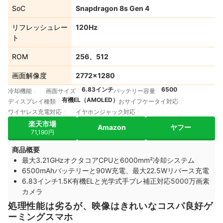
SoC
Snapdragon 8s Gen 4
リフレッシュレー
120Hz
ト
ROM
256、512
画面解像度
2772×1280
6.83インチ
6500
冷却機能
画面サイズ
バッテリー容量
有機EL（AMOLED）
ディスプレイ種類
おサイフケータイ対応
ワイヤレス充電対応
イヤホンジャック対応
楽天市場
Amazon
ヤフー
71,190円
商品概要
最大3.21GHzオクタコアCPUと6000mm²冷却システム
6500mAhバッテリーと90W充電、最大22.5Wリバース充電
6.83インチ1.5K有機ELと光学式手ブレ補正対応5000万画素
カメラ
処理性能は劣るが、映像はきれいなコスパ良好ゲ
ーミングスマホ