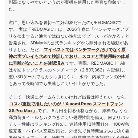
割高になりやすいというのが実機を使用した率直な印象でし
た。
逆に、思い込みを裏切って好印象だったのがREDMAGICで
す。 実は「REDMAGIC」は、2026年春に「ベンチマークアプ
リを検出すると通常では出ない性能までブーストがかかる」と
告発され、3DMarkの公式ランキングから除外される騒動があ
りました。ただ、
マイベストではベンチマークだけでなく原
神の実プレイも含めて検証しており、スコアと実使用時の体感
に乖離がないことを確認済み
です。実際、REDMAGIC 11 Air
は今回トップクラスのベンチマーク（2,807,362）を記録し、
重い3Dゲームでもカクつきにくく、水冷＋内蔵ファンの冷却
もあって長時間でも失速しにくい仕上がりでした。
そして「快適にゲームをしたいけれど出費は抑えたい」なら、
コスパ重視で推したいのが「Xiaomi Poco スマートフォン
X8 Pro Max」
です。 8万円を切る価格ながら、原神のような
高負荷タイトルもカクつきにくい処理性能を備え、何よりバッ
テリー性能はランキングNo.1。連続使用13時間11分・100W急
速充電・バイパス充電対応と、外出先で長時間遊ぶ人に効く要
素がそろっています。冷却ファン非搭載で高負荷時はやや熱が