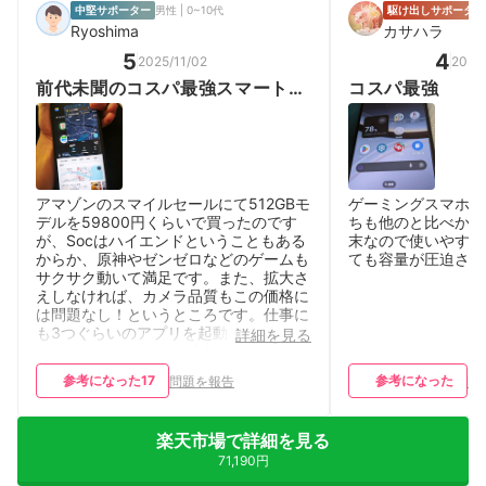
中堅サポーター
男性 | 0~10代
駆け出しサポーター
Ryoshima
カサハラ
5
4
2025/11/02
2026
前代未聞のコスパ最強スマートフ
コスパ最強
ォン！
アマゾンのスマイルセールにて512GBモ
ゲーミングスマホで
デルを59800円くらいで買ったのです
ちも他のと比べかな
が、Socはハイエンドということもある
末なので使いやすく
からか、原神やゼンゼロなどのゲームも
ても容量が圧迫され
サクサク動いて満足です。また、拡大さ
えしなければ、カメラ品質もこの価格に
は問題なし！というところです。仕事に
も3つぐらいのアプリを起動して使いま
詳細を見る
すが、節約モードでも全然動くので、便
利になりました。
参考になった
17
参考になった
問題を報告
問
楽天市場で詳細を見る
71,190円