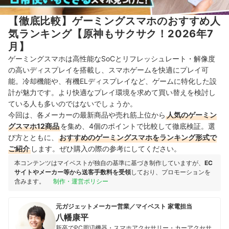
【徹底比較】ゲーミングスマホのおすすめ人
気ランキング【原神もサクサク！2026年7
月】
ゲーミングスマホは高性能なSoCとリフレッシュレート・解像度
の高いディスプレイを搭載し、スマホゲームを快適にプレイ可
能。冷却機能や、有機ELディスプレイなど、ゲームに特化した設
計が魅力です。より快適なプレイ環境を求めて買い替えを検討し
ている人も多いのではないでしょうか。
今回は、各メーカーの最新商品や売れ筋上位から
人気のゲーミン
グスマホ12商品
を集め、4個のポイントで比較して徹底検証。選
び方とともに、
おすすめのゲーミングスマホをランキング形式で
ご紹介
します。ぜひ購入の際の参考にしてください。
本コンテンツはマイベストが独自の基準に基づき制作していますが、
EC
サイトやメーカー等から送客手数料を受領
しており、プロモーションを
含みます。
制作・運営ポリシー
元ガジェットメーカー営業／マイベスト 家電担当
八幡康平
新卒でPC周辺機器・スマホアクセサリー・カーアクセサ