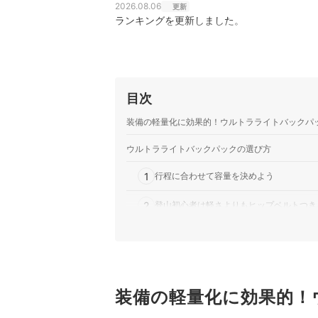
2026.08.06
更新
ランキングを更新しました。
目次
装備の軽量化に効果的！ウルトラライトバックパ
ウルトラライトバックパックの選び方
1
行程に合わせて容量を決めよう
2
登山初心者は軽さよりもヒップベルトつき
3
山登りに慣れている人は、500g以下のも
4
マットなどを外付けしたい人は収納を工夫
5
装備の軽量化に効果的！
小柄な人は背面長が短めのものを選択しよ