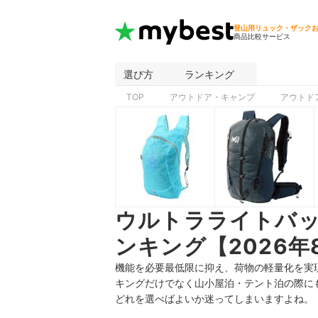
登山用リュック・ザック
商品比較サービス
選び方
ランキング
TOP
アウトドア・キャンプ
アウトド
ウルトラライトバ
ンキング【2026年
機能を必要最低限に抑え、荷物の軽量化を実
キングだけでなく山小屋泊・テント泊の際に
どれを選べばよいか迷ってしまいますよね。