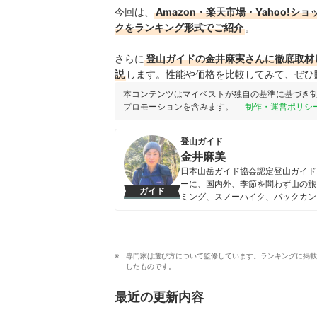
今回は、
Amazon・楽天市場・Yahoo
クをランキング形式でご紹介
。
さらに
登山ガイドの金井麻実さんに徹底取材
説
します。性能や価格を比較してみて、ぜひ
本コンテンツはマイベストが独自の基準に基づき
プロモーションを含みます。
制作・運営ポリシ
登山ガイド
金井麻美
日本山岳ガイド協会認定登山ガイド
ーに、国内外、季節を問わず山の旅
ガイド
ミング、スノーハイク、バックカン
む。また、以前写真関係の仕事に就
も行う。
金井麻美のプロフィール
専門家は選び方について監修しています。ランキングに掲載
したものです。
最近の更新内容