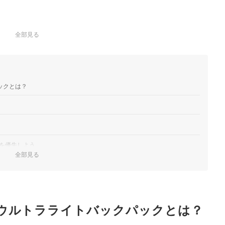
全部見る
ックとは？
を優先しよう
全部見る
のがおすすめ
できるフロントポケット・ループつきがおすすめ
ウルトラライトバックパックとは？
う