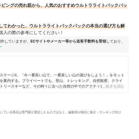
!ショッピングの売れ筋から、人気のおすすめウルトラライトバックパッ
してわかった、ウルトラライトバックパックの本当の選び方も解
購入の際の参考にしてください！
制作していますが、
ECサイトやメーカー等から送客手数料を受領
しており、
ー
ステージⅡ。「今一番良い山で、一番楽しい山の遊びをしよう！」をモット
を案内する。プライベートでも、登山、トレッキング、自然観察、クライ
トリースキーなど、その時々に合った自然の中でのアクティビティを楽し
…続きを読む
いていた経験を活かし、山での写真撮影や雑誌などにルポタージュの執筆
している商品は専門家が選定したものではなく、編集部が独自に集計・ランキング付け