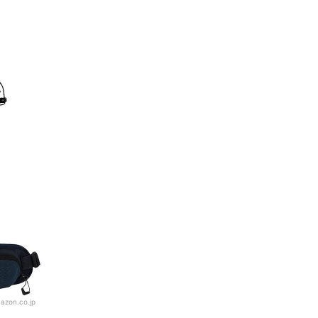
気ランキング
はある？
もチェック！
azon.co.jp