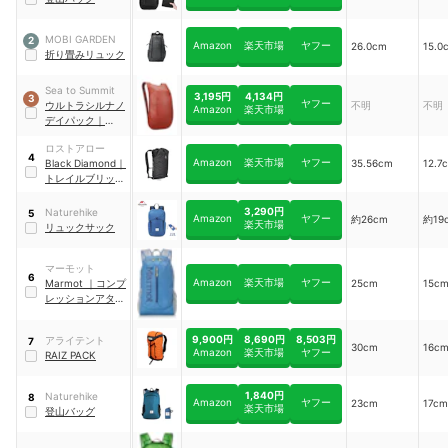
MOBI GARDEN
2
Amazon
楽天市場
ヤフー
26.0cm
15.0
折り畳みリュック
Sea to Summit
3,195円
4,134円
3
ヤフー
ウルトラシルナノ
不明
不明
Amazon
楽天市場
デイパック
｜
ST83520002
ロストアロー
4
Amazon
楽天市場
ヤフー
Black Diamond
｜
35.56cm
12.7
トレイルブリッツ
12
｜
BD54091001
3,290円
Naturehike
5
Amazon
ヤフー
約26cm
約19
楽天市場
リュックサック
マーモット
6
Amazon
楽天市場
ヤフー
Marmot
｜
コンプ
25cm
15c
レッションアタッ
クザック
9,900円
8,690円
8,503円
アライテント
7
30cm
16c
Amazon
楽天市場
ヤフー
RAIZ PACK
1,840円
Naturehike
8
Amazon
ヤフー
23cm
17cm
楽天市場
登山バッグ