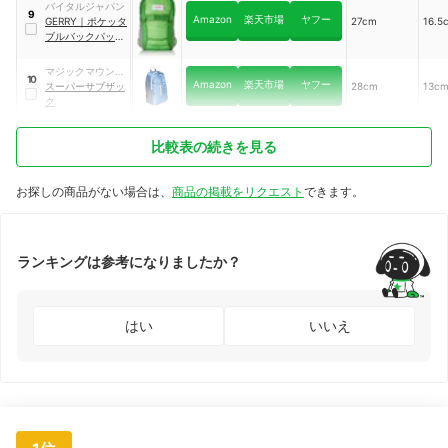
バイタルジャパン
9
Amazon
楽天市場
ヤフー
GERRY
｜
ポケッタ
27cm
16.5
ブルバックパック
｜
GE-1401
マジックマウンテ
10
Amazon
楽天市場
ヤフー
ン
スーパーサブザッ
28cm
13c
ク
比較表の続きを見る
お探しの商品がない場合は、
商品の掲載をリクエスト
できます。
ランキングは参考になりましたか？
はい
いいえ