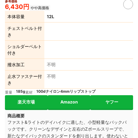
参考価格
6,430円
やや高価格
本体容量
12L
チェストベルト付
き
ショルダーベルト
付き
撥水加工
不明
止水ファスナー付
不明
き
185g
100dナイロン4mmリップストップ
重量
素材
楽天市場
Amazon
ヤフー
商品概要
ファスト&ライトのデイハイクに適した、小型軽量なバックパ
ックです。クリーンなデザインと左右のZポールスリーブで、
新たなデイパックのスタンダードを創り出します。
使わないと