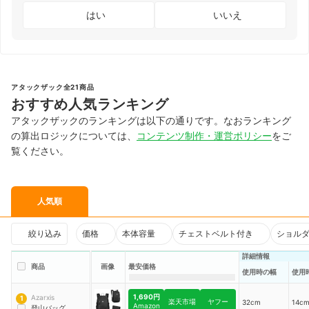
はい
いいえ
アタックザック全21商品
おすすめ人気ランキング
アタックザックのランキングは以下の通りです。なおランキング
の算出ロジックについては、
コンテンツ制作・運営ポリシー
をご
覧ください。
人気順
絞り込み
価格
本体容量
チェストベルト付き
ショル
詳細情報
商品
画像
最安価格
使用時の幅
使用
1,690円
Azarxis
1
楽天市場
ヤフー
32cm
14c
Amazon
登山バッグ