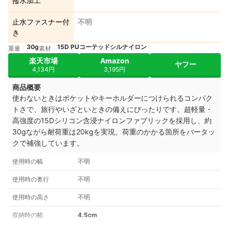
撥水加工
止水ファスナー付
不明
き
30g
15D PUコーテッドシルナイロン
重量
素材
楽天市場
Amazon
ヤフー
4,134円
3,195円
商品概要
使わないときはポケットやキーホルダーにつけられるコンパク
トさで、旅行やいざといときの備えにぴったりです。超軽量・
高強度の15Dシリコン含浸ナイロンファブリックを採用し、約
30gながら耐荷重は20kgを実現。荷重のかかる箇所をバータッ
クで補強しています。
使用時の幅
不明
使用時の奥行
不明
使用時の高さ
不明
収納時の幅
4.5cm