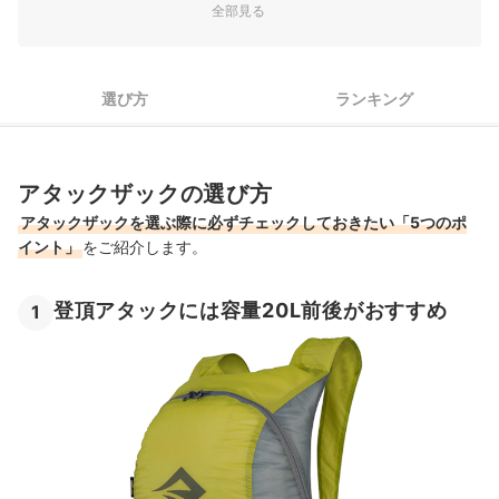
全部見る
4
外付けストラップやループは2個以上付いていると便利
5
耐久性と防水性を兼ね備えているものを選ぼう
選び方
ランキング
アタックザック全21商品おすすめ人気ランキング
パッキングにはスタッフバッグを活用しよう！
アタックザックの選び方
アタックザックの売れ筋ランキングもチェック！
アタックザックを選ぶ際に必ずチェックしておきたい「5つのポ
イント」
をご紹介します。
登頂アタックには容量20L前後がおすすめ
1