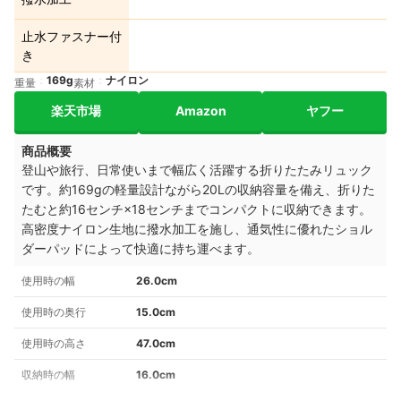
止水ファスナー付
き
169g
ナイロン
重量
素材
楽天市場
Amazon
ヤフー
商品概要
登山や旅行、日常使いまで幅広く活躍する折りたたみリュック
です。約169gの軽量設計ながら20Lの収納容量を備え、折りた
たむと約16センチ×18センチまでコンパクトに収納できます。
高密度ナイロン生地に撥水加工を施し、通気性に優れたショル
ダーパッドによって快適に持ち運べます。
使用時の幅
26.0cm
使用時の奥行
15.0cm
使用時の高さ
47.0cm
収納時の幅
16.0cm