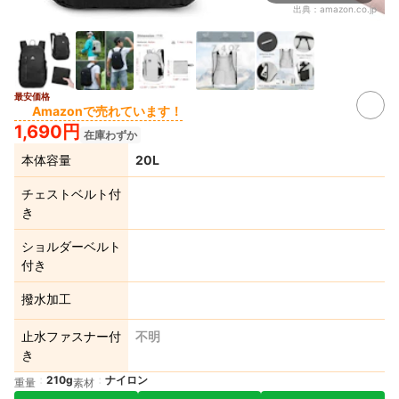
出典：
amazon.co.jp
最安価格
Amazonで売れています！
1,690円
在庫わずか
本体容量
20L
チェストベルト付
き
ショルダーベルト
付き
撥水加工
止水ファスナー付
不明
き
210g
ナイロン
重量
素材