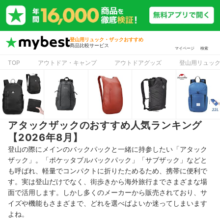
登山用リュック・ザックおすすめ
商品比較サービス
マイページ
検索
TOP
アウトドア・キャンプ
アウトドアグッズ
登山用リュッ
アタックザックのおすすめ人気ランキング
【2026年8月】
登山の際にメインのバックパックと一緒に持参したい「アタック
ザック」。「ポケッタブルバックパック」「サブザック」などと
も呼ばれ、軽量でコンパクトに折りたためるため、携帯に便利で
す。実は登山だけでなく、街歩きから海外旅行までさまざまな場
面で活用します。しかし多くのメーカーから販売されており、サ
イズや機能もさまざまで、どれを選べばよいか迷ってしまいます
よね。