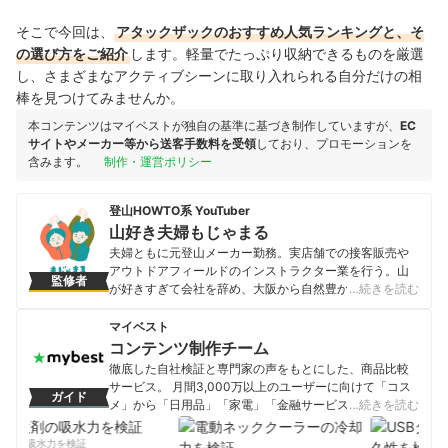
そこで今回は、
アタックザックのおすすめ人気ランキングと、そ
の選び方をご紹介
します。軽量でたっぷり収納できるものを厳選
し、さまざまなアクティブシーンに取り入れられる自分だけの相
棒を見つけてみませんか。
本コンテンツはマイベストが独自の基準に基づき制作していますが、
EC
サイトやメーカー等から送客手数料を受領
しており、プロモーションを
含みます。
制作・運営ポリシー
登山HOWTO系 YouTuber
山好き夫婦もじゃまる
夫婦ともに元登山メーカー勤務。実店舗での接客販売や
アウトドアフィールドのインストラクター業を行う。山
監修者
が好きすぎて会社を辞め、大阪から自然豊かな伊豆に移
…続きを読む
住。現在はチャンネル登録者数40,000人の登山系
YouTuberとして活動中。前職での経験を活かし、登山を
マイベスト
安全・快適にする技術や山道具の知識など登山初心者向
コンテンツ制作チーム
けの動画を配信する。
徹底した自社検証と専門家の声をもとにした、商品比較
山好き夫婦もじゃまるのプロフィール
サービス。 月間3,000万以上のユーザーに向けて「コス
ガイド
メ」から「日用品」「家電」「金融サービス」まで、ベ
…続きを読む
ストな商品を選んでもらうために、毎日コンテンツを制
作中。
剤の吸水力を検証