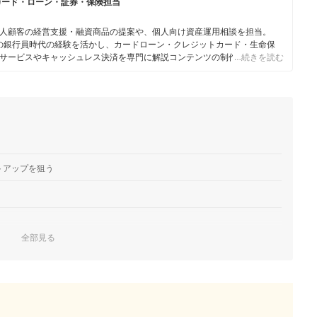
カード・ローン・証券・保険担当
人顧客の経営支援・融資商品の提案や、個人向け資産運用相談を担当。
身の銀行員時代の経験を活かし、カードローン・クレジットカード・生命保
サービスやキャッシュレス決済を専門に解説コンテンツの制作を統括す
…続きを読む
スで借入や投資への疑問や基礎知識に関する連載も担当している。
トアップを狙う
全部見る
する
頭で購入する