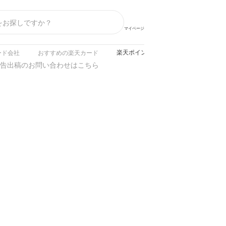
マイページ
楽天ポイントがザクザク貯まる裏ワザは
ード会社
おすすめの楽天カード
告出稿のお問い合わせはこちら