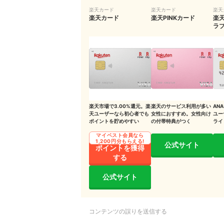
⑦楽天カードは、家族カードや2枚目カードを
楽天カード
楽天カード
楽天
楽天カード
楽天PINKカード
楽
ラ
⑧楽天ポイントが貯まる電力会社を契約する
契約や支払いをせず、無料で楽天ポイントを貯め
「楽天ポイントモール」でゲームやくじ引きを
「楽天インサイト」でアンケートに答える
「楽天スーパーポイントスクリーン」で広告を
楽天市場で3.00%還元。楽
楽天のサービス利用が多い
AN
天ユーザーなら初心者でも
女性におすすめ。女性向け
ユー
ポイントを貯めやすい
の付帯特典がつく
ライ
「楽天ウェブ検索」で検索する
マイベスト会員なら
1,200円分もらえる!
「楽天PointClubアプリ」でミッションを達成
公式サイト
ポイントを獲得
する
「楽天チェック」で提携店舗にチェックインす
公式サイト
「ROOM」でおすすめの商品を紹介する
日常生活でも楽天ポイントは貯められる
コンテンツの誤りを送信する
楽天ポイントが貯まる店を利用し、楽天カード