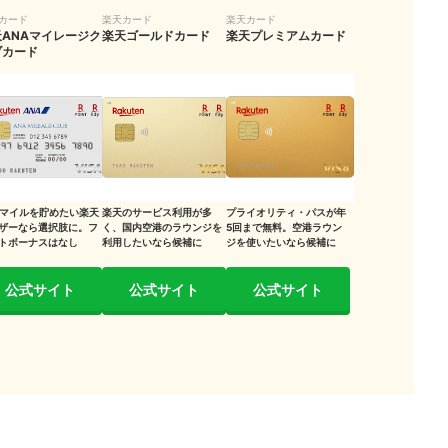
発行する
カード
楽天カード
楽天カード
天ANAマイレージク
楽天ゴールドカード
楽天プレミアムカード
ブカード
る方法
する
見る
Aマイルを貯めたい楽天
楽天のサービス利用が多
プライオリティ・パスが年
ザーなら選択肢に。フ
く、国内空港のラウンジを
5回まで無料。空港ラウン
トボーナスはなし
利用したいなら候補に
ジを使いたいなら候補に
する
公式サイト
公式サイト
公式サイト
る
や楽天ペイで支払う