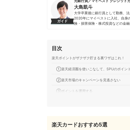
元銀行員／マイベスト クレジット
大島凱斗
大学卒業後に銀行員として勤務、法
2020年にマイベストに入社、自
ガイド
険・損害保険・株式投資などの金融
る。 また、Yahoo!ファイナン
大島凱斗のプロフィール
目次
楽天ポイントがザクザク貯まる裏ワザはこれ！
①楽天経済圏を使いこなして、SPUのポイン
②楽天市場のキャンペーンを見逃さない
③ポイントを運用する
④楽天リーベイツで買い物をする
⑤楽天市場の買い物はポイントサイトを経由
楽天カードおすすめ5選
➅Rakuten Fashionで来店登録してから店