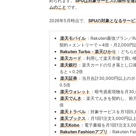
められます。
SPUは対象サービスの条件を
ムのこと
です。
2026年5月時点で、
SPUの対象となるサービ
楽天モバイル
：Rakuten最強プラン／R
契約＋エントリーで＋4倍・月2,000
Rakuten Turbo・楽天ひかり
：どちら
楽天カード
：利用して楽天市場で買い物
楽天銀行
：楽天カードの引き落とし口座
ると＋0.2倍
楽天証券
：当月合計30,000円以上の
0.5倍
楽天ウォレット
：暗号資産現物を月30,
楽天でんき
：楽天でんきを契約し、前月
倍
楽天トラベル
：対象サービスを月1回5
楽天ブックス
：月1回1注文3,000円以
楽天Kobo
：電子書籍を月1回1注文3,0
Rakuten Fashionアプリ
：Rakuten