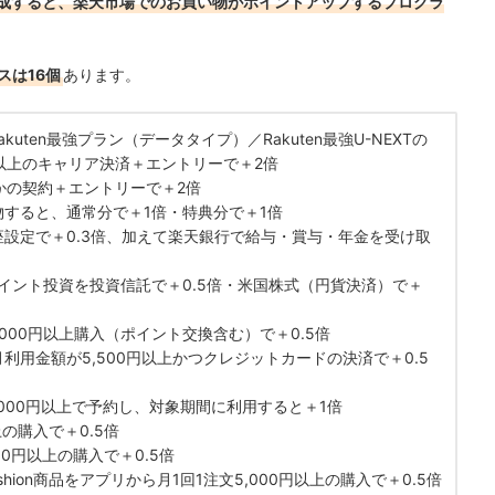
達成すると、楽天市場でのお買い物がポイントアップするプログラ
スは16個
あります。
akuten最強プラン（データタイプ）／Rakuten最強U-NEXTの
円以上のキャリア決済＋エントリーで＋2倍
かの契約＋エントリーで＋2倍
すると、通常分で＋1倍・特典分で＋1倍
設定で＋0.3倍、加えて楽天銀行で給与・賞与・年金を受け取
ポイント投資を投資信託で＋0.5倍・米国株式（円貨決済）で＋
000円以上購入（ポイント交換含む）で＋0.5倍
利用金額が5,500円以上かつクレジットカードの決済で＋0.5
,000円以上で予約し、対象期間に利用すると＋1倍
上の購入で＋0.5倍
00円以上の購入で＋0.5倍
 Fashion商品をアプリから月1回1注文5,000円以上の購入で＋0.5倍