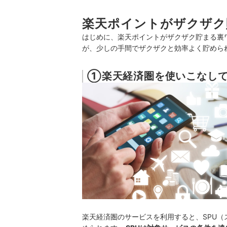
毎月支払いが発生するサービスは、楽天カード
楽天ポイントがザクザク
電車やバスを利用する人は、Suicaのチャー
はじめに、楽天ポイントがザクザク貯まる裏
が、少しの手間でザクザクと効率よく貯めら
楽天ポイントを効率よく貯めるために必要な準備
STEP1：楽天銀行口座を開設する
①楽天経済圏を使いこなして
STEP2：楽天カードを作成する
STEP3：楽天カードの引き落とし口座を、楽
STEP4：楽天ペイを設定して、楽天カードと
楽天経済圏のサービスを利用すると、SPU